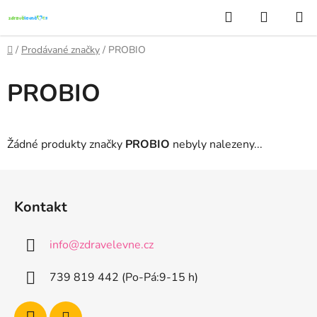
Přejít
Hledat
NÁKUP
na
KOŠÍK
obsah
Domů
/
Prodávané značky
/
PROBIO
PROBIO
Žádné produkty značky
PROBIO
nebyly nalezeny...
Z
á
Kontakt
p
a
info
@
zdravelevne.cz
t
í
739 819 442 (Po-Pá:9-15 h)