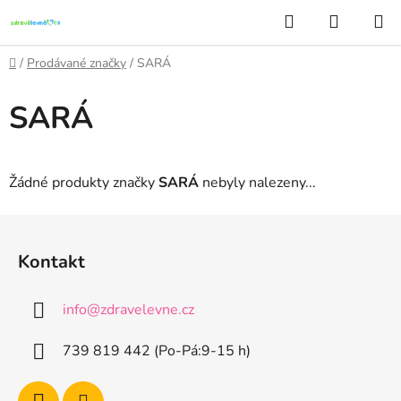
Přejít
Hledat
NÁKUP
na
KOŠÍK
obsah
Domů
/
Prodávané značky
/
SARÁ
SARÁ
Žádné produkty značky
SARÁ
nebyly nalezeny...
Z
á
Kontakt
p
a
info
@
zdravelevne.cz
t
í
739 819 442 (Po-Pá:9-15 h)