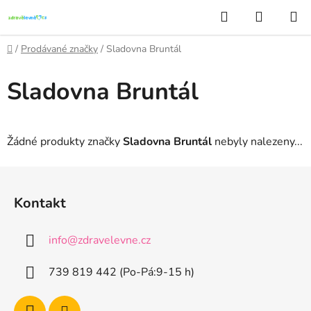
Přejít
Hledat
NÁKUP
na
KOŠÍK
obsah
Domů
/
Prodávané značky
/
Sladovna Bruntál
Sladovna Bruntál
Žádné produkty značky
Sladovna Bruntál
nebyly nalezeny...
Z
á
Kontakt
p
a
info
@
zdravelevne.cz
t
í
739 819 442 (Po-Pá:9-15 h)