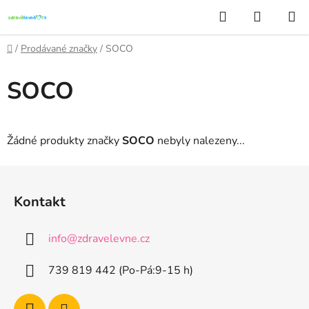
Přejít
Hledat
NÁKUP
na
KOŠÍK
obsah
Domů
/
Prodávané značky
/
SOCO
SOCO
Žádné produkty značky
SOCO
nebyly nalezeny...
Z
á
Kontakt
p
a
info
@
zdravelevne.cz
t
í
739 819 442 (Po-Pá:9-15 h)