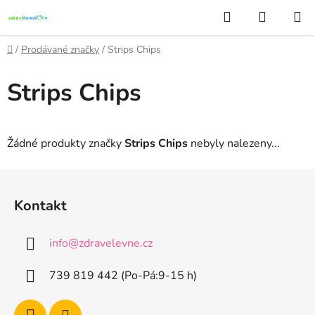
Přejít
Hledat
NÁKUP
na
KOŠÍK
obsah
Domů
/
Prodávané značky
/
Strips Chips
Strips Chips
Žádné produkty značky
Strips Chips
nebyly nalezeny...
Z
á
Kontakt
p
a
info
@
zdravelevne.cz
t
í
739 819 442 (Po-Pá:9-15 h)