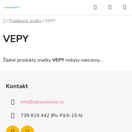
Přejít
Hledat
NÁKUP
na
KOŠÍK
obsah
Domů
/
Prodávané značky
/
VEPY
VEPY
Žádné produkty značky
VEPY
nebyly nalezeny...
Z
á
Kontakt
p
a
info
@
zdravelevne.cz
t
í
739 819 442 (Po-Pá:9-15 h)