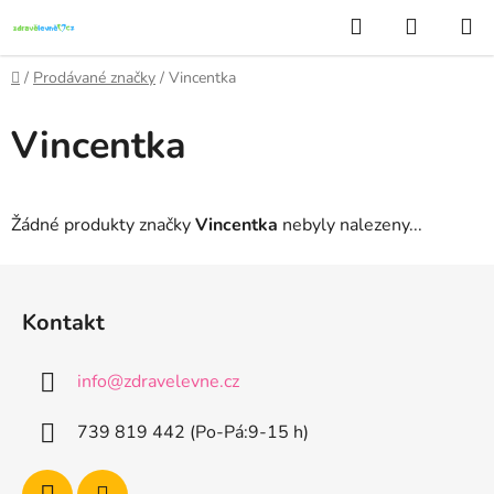
Přejít
Hledat
NÁKUP
na
KOŠÍK
obsah
Domů
/
Prodávané značky
/
Vincentka
Vincentka
Žádné produkty značky
Vincentka
nebyly nalezeny...
Z
á
Kontakt
p
a
info
@
zdravelevne.cz
t
í
739 819 442 (Po-Pá:9-15 h)