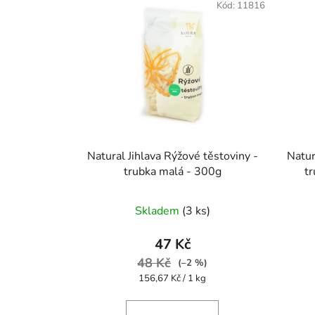
Kód:
11816
Natural Jihlava Rýžové těstoviny -
Natur
trubka malá - 300g
t
Průměrné
Skladem
(3 ks)
hodnocení
produktu
47 Kč
je
48 Kč
(–2 %)
5,0
Měrná
156,67 Kč / 1 kg
cena:
z
5