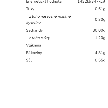
Energetická hodnota
1432kJ/347kcal
Tuky
0,61g
z toho nasycené mastné
0,30g
kyseliny
Sacharidy
80,00g
z toho cukry
1,20g
Vláknina
Bílkoviny
4,81g
Sůl
0,55g