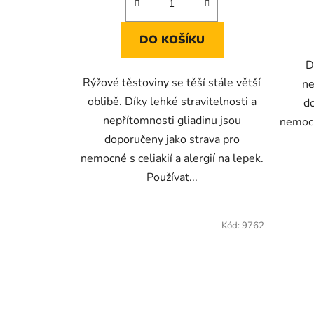
hvězdiček.
DO KOŠÍKU
D
Rýžové těstoviny se těší stále větší
ne
oblibě. Díky lehké stravitelnosti a
d
nepřítomnosti gliadinu jsou
nemocné
doporučeny jako strava pro
nemocné s celiakií a alergií na lepek.
Používat...
Kód:
9762