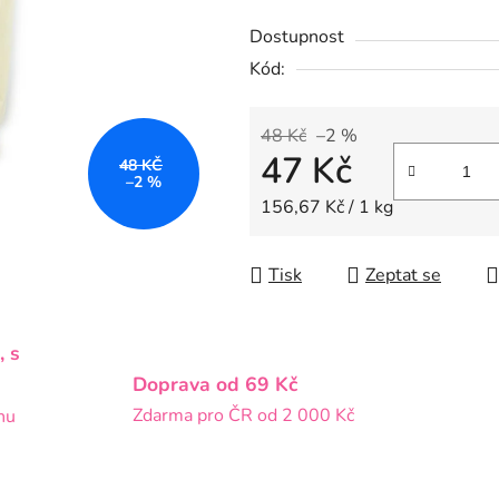
z
Dostupnost
5
Kód:
hvězdiček.
48 Kč
–2 %
47 Kč
48 KČ
–2 %
Měrná cena:
156,67 Kč / 1 kg
Tisk
Zeptat se
, s
Doprava od 69 Kč
Zdarma pro ČR od 2 000 Kč
nu