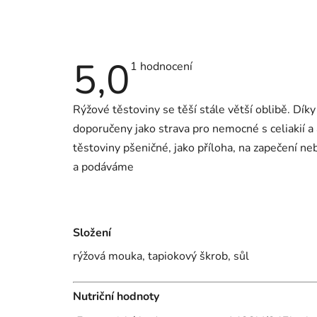
5,0
Průměrné
1 hodnocení
hodnocení
produktu
je
Rýžové těstoviny se těší stále větší oblibě. Díky
5,0
z
doporučeny jako strava pro nemocné s celiakií a a
5
hvězdiček.
těstoviny pšeničné, jako příloha, na zapečení ne
a podáváme
Složení
rýžová mouka, tapiokový škrob, sůl
Nutriční hodnoty