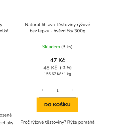
ny
Natural Jihlava Těstoviny rýžové
elká)
bez lepku - hvězdičky 300g
Průměrné
Skladem
(3 ks)
hodnocení
produktu
47 Kč
je
48 Kč
(–2 %)
5,0
Měrná
156,67 Kč / 1 kg
cena:
z
5
hvězdiček.
DO KOŠÍKU
rozeně
Proč rýžové těstoviny? Rýže pomáhá
celiaky