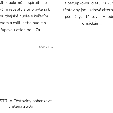
ítek pokrmů. Inspirujte se
a bezlepkovou dietu. Kuku
kými recepty a připravte si k
těstoviny jsou zdravá altern
du thajské nudle s kuřecím
pšeničných těstovin. Vhod
sem a chilli nebo nudle s
omáčkám...
křupavou zeleninou. Za...
Kód:
2152
STRLA Těstoviny pohankové
vřetena 250g