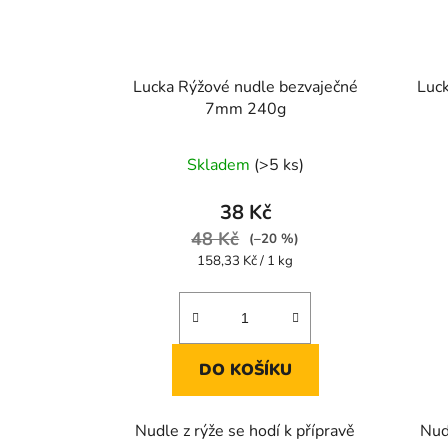
Lucka Rýžové nudle bezvaječné
Luc
7mm 240g
Průměrné
Skladem
(>5 ks)
hodnocení
produktu
38 Kč
je
48 Kč
(–20 %)
5,0
Měrná
158,33 Kč / 1 kg
cena:
z
5
hvězdiček.
DO KOŠÍKU
Nudle z rýže se hodí k přípravě
Nud