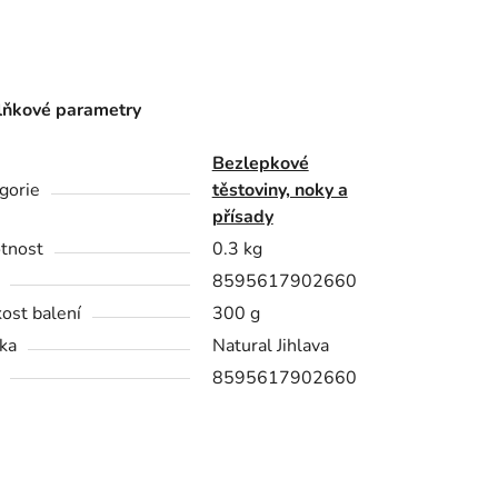
ňkové parametry
Bezlepkové
gorie
těstoviny, noky a
přísady
tnost
0.3 kg
8595617902660
kost balení
300 g
ka
Natural Jihlava
8595617902660