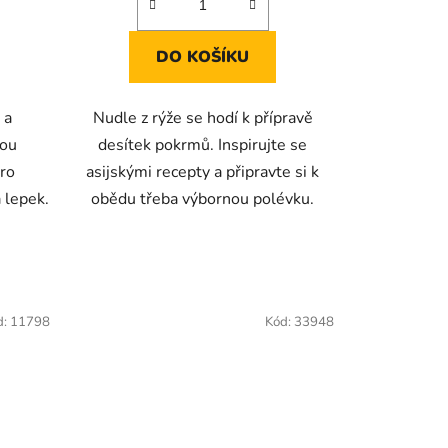
hvězdiček.
DO KOŠÍKU
 a
Nudle z rýže se hodí k přípravě
sou
desítek pokrmů. Inspirujte se
ro
asijskými recepty a připravte si k
a lepek.
obědu třeba výbornou polévku.
d:
11798
Kód:
33948