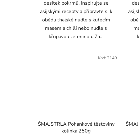
desítek pokrmů. Inspirujte se
des
asijskými recepty a připravte si k
asijs
obědu thajské nudle s kuřecím
obě
masem a chilli nebo nudle s
ma
křupavou zeleninou. Za...
Kód:
2149
ŠMAJSTRLA Pohankové těstoviny
ŠMAJ
kolínka 250g