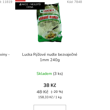
d:
11819
Kód:
7848
💰AKCE - NEJLEPŠÍ
CENA
viny -
Lucka Rýžové nudle bezvaječné
1mm 240g
Průměrné
Skladem
(3 ks)
hodnocení
produktu
38 Kč
je
48 Kč
(–20 %)
5,0
Měrná
158,33 Kč / 1 kg
cena:
z
5