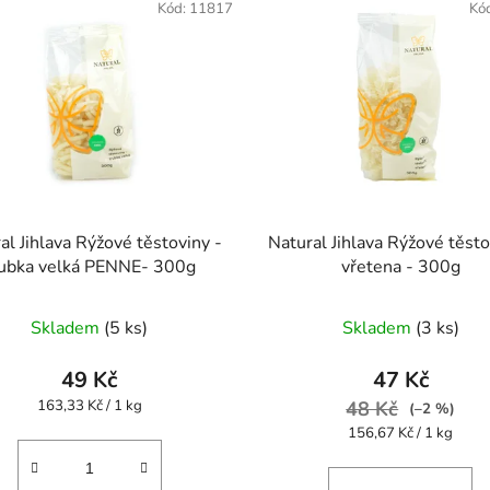
Kód:
11817
Kó
al Jihlava Rýžové těstoviny -
Natural Jihlava Rýžové těsto
rubka velká PENNE- 300g
vřetena - 300g
Průměrné
Průměrné
Skladem
(5 ks)
Skladem
(3 ks)
hodnocení
hodnocení
produktu
produktu
49 Kč
47 Kč
je
je
Měrná
163,33 Kč / 1 kg
48 Kč
(–2 %)
cena:
5,0
5,0
Měrná
156,67 Kč / 1 kg
cena:
z
z
5
5