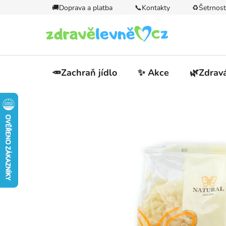
Přejít
🚚Doprava a platba
📞Kontakty
♻️Šetrnost
na
obsah
🥕Zachraň jídlo
✨ Akce
🌿Zdravá