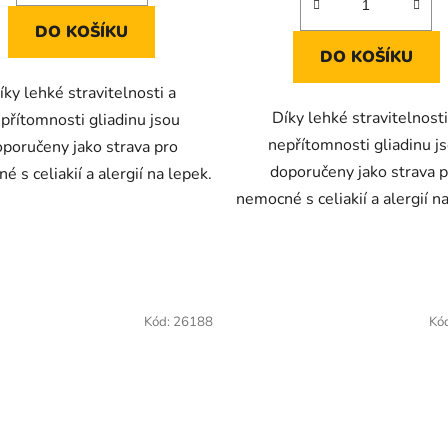
hvězdiček.
hvězdiček.
DO KOŠÍKU
DO KOŠÍKU
íky lehké stravitelnosti a
Díky lehké stravitelnosti
přítomnosti gliadinu jsou
nepřítomnosti gliadinu j
oporučeny jako strava pro
doporučeny jako strava p
 s celiakií a alergií na lepek.
nemocné s celiakií a alergií n
Kód:
26188
Kó