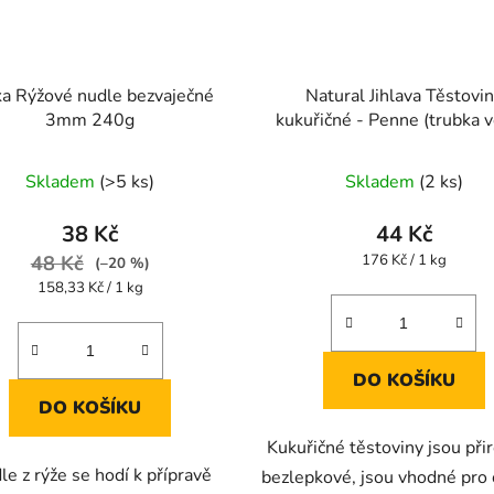
ka Rýžové nudle bezvaječné
Natural Jihlava Těstovi
3mm 240g
kukuřičné - Penne (trubka v
250g
Průměrné
Skladem
(>5 ks)
Skladem
(2 ks)
hodnocení
produktu
38 Kč
44 Kč
je
Měrná
48 Kč
176 Kč / 1 kg
(–20 %)
cena:
5,0
Měrná
158,33 Kč / 1 kg
cena:
z
5
hvězdiček.
DO KOŠÍKU
DO KOŠÍKU
Kukuřičné těstoviny jsou při
le z rýže se hodí k přípravě
bezlepkové, jsou vhodné pro 