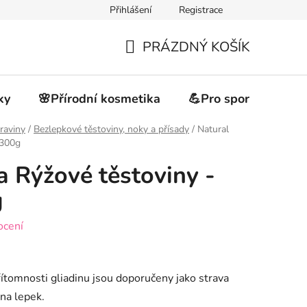
Přihlášení
Registrace
akupovat
Obchodní podmínky
Podmínky ochrany osobních 
PRÁZDNÝ KOŠÍK
NÁKUPNÍ
KOŠÍK
ky
🌸Přírodní kosmetika
💪Pro sportovce
raviny
/
Bezlepkové těstoviny, noky a přísady
/
Natural
 300g
a Rýžové těstoviny -
g
ocení
řítomnosti gliadinu jsou doporučeny jako strava
 na lepek.