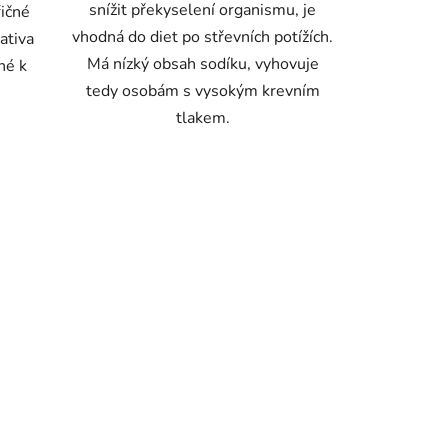
snížit překyselení organismu, je
řičné
vhodná do diet po střevních potížích.
ativa
Má nízký obsah sodíku, vyhovuje
né k
tedy osobám s vysokým krevním
tlakem.