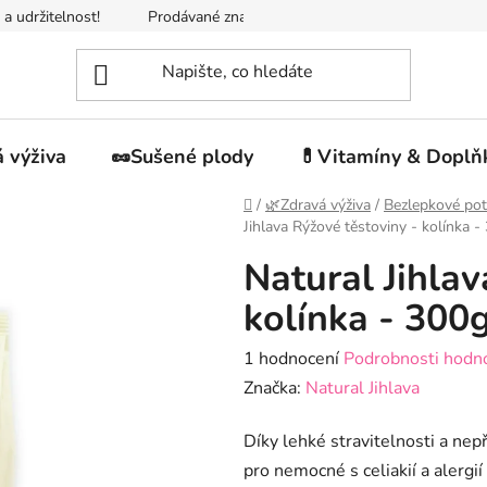
 a udržitelnost!
Prodávané značky
Napište nám
Jak n
 výživa
🥜Sušené plody
💊Vitamíny & Doplň
Domů
/
🌿Zdravá výživa
/
Bezlepkové pot
Jihlava Rýžové těstoviny - kolínka -
Natural Jihlav
kolínka - 300
Průměrné
1 hodnocení
Podrobnosti hodn
hodnocení
Značka:
Natural Jihlava
produktu
Díky lehké stravitelnosti a nep
je
pro nemocné s celiakií a alergií
5,0