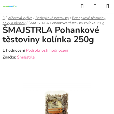
Přejít
Hledat
NÁKUP
na
KOŠÍK
obsah
Domů
/
🌿Zdravá výživa
/
Bezlepkové potraviny
/
Bezlepkové těstoviny,
noky a přísady
/
ŠMAJSTRLA Pohankové těstoviny kolínka 250g
ŠMAJSTRLA Pohankové
těstoviny kolínka 250g
Průměrné
1 hodnocení
Podrobnosti hodnocení
hodnocení
Značka:
Šmajstrla
produktu
je
5,0
z
5
hvězdiček.