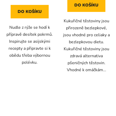
cena:
z
DO KOŠÍKU
5
DO KOŠÍKU
hvězdiček.
Kukuřičné těstoviny jsou
Nudle z rýže se hodí k
přirozeně bezlepkové,
přípravě desítek pokrmů.
jsou vhodné pro celiaky a
Inspirujte se asijskými
bezlepkovou dietu.
recepty a připravte si k
Kukuřičné těstoviny jsou
obědu třeba výbornou
zdravá alternativa
polévku.
pšeničných těstovin.
Vhodné k omáčkám...