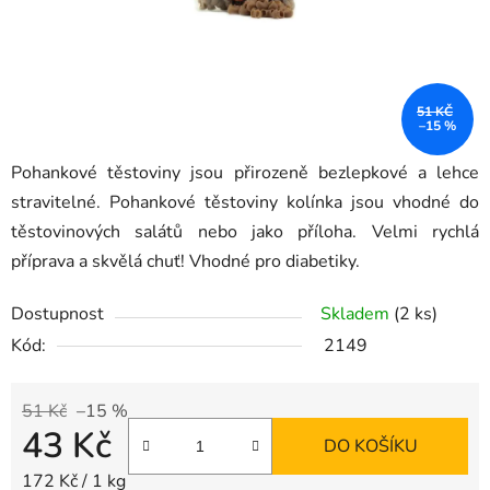
51 KČ
–15 %
Pohankové těstoviny jsou přirozeně bezlepkové a lehce
stravitelné. Pohankové těstoviny kolínka jsou vhodné do
těstovinových salátů nebo jako příloha. Velmi rychlá
příprava a skvělá chuť! Vhodné pro diabetiky.
Dostupnost
Skladem
(2 ks)
Kód:
2149
51 Kč
–15 %
43 Kč
DO KOŠÍKU
Měrná cena:
172 Kč / 1 kg