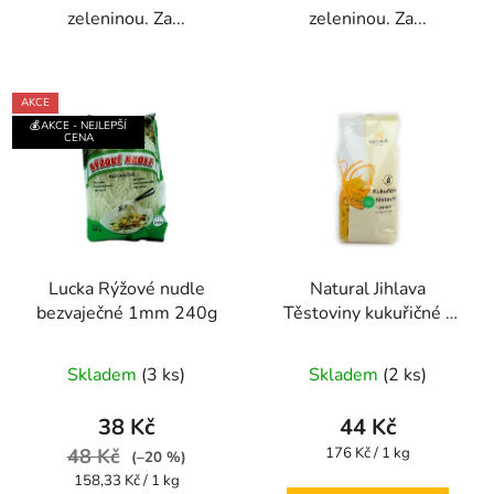
zeleninou. Za...
zeleninou. Za...
AKCE
💰AKCE - NEJLEPŠÍ
CENA
Lucka Rýžové nudle
Natural Jihlava
bezvaječné 1mm 240g
Těstoviny kukuřičné -
Penne (trubka velká)
Průměrné
250g
Skladem
(3 ks)
Skladem
(2 ks)
hodnocení
produktu
38 Kč
44 Kč
je
Měrná
48 Kč
176 Kč / 1 kg
(–20 %)
cena:
5,0
Měrná
158,33 Kč / 1 kg