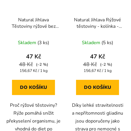
Natural Jihlava
Natural Jihlava Rýžové
Těstoviny rýžové bez
těstoviny - kolínka -
lepku - hvězdičky 300g
300g
Průměrné
Průměrné
Skladem
(3 ks)
Skladem
(5 ks)
hodnocení
hodnocení
produktu
produktu
47 Kč
47 Kč
je
je
48 Kč
48 Kč
(–2 %)
(–2 %)
5,0
5,0
Měrná
Měrná
156,67 Kč / 1 kg
156,67 Kč / 1 kg
cena:
cena:
z
z
5
5
DO KOŠÍKU
DO KOŠÍKU
hvězdiček.
hvězdiček.
Proč rýžové těstoviny?
Díky lehké stravitelnosti
Rýže pomáhá snížit
a nepřítomnosti gliadinu
překyselení organismu, je
jsou doporučeny jako
vhodná do diet po
strava pro nemocné s