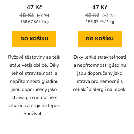
produktu
produktu
47 Kč
47 Kč
je
je
48 Kč
48 Kč
(–2 %)
(–2 %)
5,0
5,0
Měrná
Měrná
156,67 Kč / 1 kg
156,67 Kč / 1 kg
cena:
cena:
z
z
5
5
DO KOŠÍKU
DO KOŠÍKU
hvězdiček.
hvězdiček.
Rýžové těstoviny se těší
Díky lehké stravitelnosti
stále větší oblibě. Díky
a nepřítomnosti gliadinu
lehké stravitelnosti a
jsou doporučeny jako
nepřítomnosti gliadinu
strava pro nemocné s
jsou doporučeny jako
celiakií a alergií na lepek.
strava pro nemocné s
celiakií a alergií na lepek.
Používat...