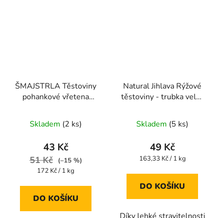
ŠMAJSTRLA Těstoviny
Natural Jihlava Rýžové
pohankové vřetena
těstoviny - trubka velká
250g
PENNE- 300g
Průměrné
Průměrné
Skladem
(2 ks)
Skladem
(5 ks)
hodnocení
hodnocení
produktu
produktu
43 Kč
49 Kč
je
je
Měrná
51 Kč
163,33 Kč / 1 kg
(–15 %)
cena:
5,0
5,0
Měrná
172 Kč / 1 kg
cena:
z
z
DO KOŠÍKU
5
5
DO KOŠÍKU
hvězdiček.
hvězdiček.
Díky lehké stravitelnosti