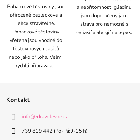
Pohankové těstoviny jsou
a nepřítomnosti gliadinu
přirozeně bezlepkové a
jsou doporučeny jako
lehce stravitelné.
strava pro nemocné s
Pohankové těstoviny
celiakií a alergií na lepek.
vřetena jsou vhodné do
těstovinových salátů
nebo jako příloha. Velmi
rychlá příprava a...
Z
á
Kontakt
p
a
info
@
zdravelevne.cz
t
í
739 819 442 (Po-Pá:9-15 h)