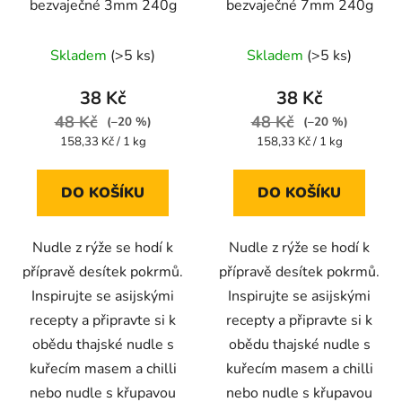
bezvaječné 3mm 240g
bezvaječné 7mm 240g
Průměrné
Průměrné
Skladem
(>5 ks)
Skladem
(>5 ks)
hodnocení
hodnocení
produktu
produktu
38 Kč
38 Kč
je
je
48 Kč
48 Kč
(–20 %)
(–20 %)
5,0
5,0
Měrná
Měrná
158,33 Kč / 1 kg
158,33 Kč / 1 kg
cena:
cena:
z
z
5
5
DO KOŠÍKU
DO KOŠÍKU
hvězdiček.
hvězdiček.
Nudle z rýže se hodí k
Nudle z rýže se hodí k
přípravě desítek pokrmů.
přípravě desítek pokrmů.
Inspirujte se asijskými
Inspirujte se asijskými
recepty a připravte si k
recepty a připravte si k
obědu thajské nudle s
obědu thajské nudle s
kuřecím masem a chilli
kuřecím masem a chilli
nebo nudle s křupavou
nebo nudle s křupavou