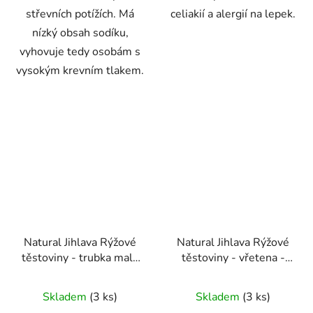
střevních potížích. Má
celiakií a alergií na lepek.
nízký obsah sodíku,
vyhovuje tedy osobám s
vysokým krevním tlakem.
Natural Jihlava Rýžové
Natural Jihlava Rýžové
těstoviny - trubka malá
těstoviny - vřetena -
- 300g
300g
Průměrné
Průměrné
Skladem
(3 ks)
Skladem
(3 ks)
hodnocení
hodnocení