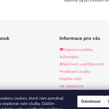
Bylinný čaj při třeštění hl
book
Informace pro vás
🚚Doprava a platba
📞Kontakty
♻️Šetrnost a udržitelnost!
Prodávané značky
Napište nám
Jak nakupovat
Obchodní podmínky
oubory cookies, které nám pomáhají
Podmínky ochrany osobních 
Odmítnout
a zlepšovat naše služby.
Dalším
Využívání souborů cookies n