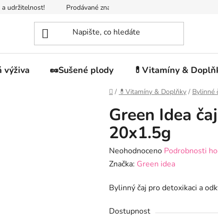
 a udržitelnost!
Prodávané značky
Napište nám
Jak n
 výživa
🥜Sušené plody
💊Vitamíny & Doplň
Domů
/
💊Vitamíny & Doplňky
/
Bylinné 
Green Idea ča
20x1.5g
Průměrné
Neohodnoceno
Podrobnosti ho
hodnocení
Značka:
Green idea
produktu
Bylinný čaj pro detoxikaci a od
je
0,0
Dostupnost
z