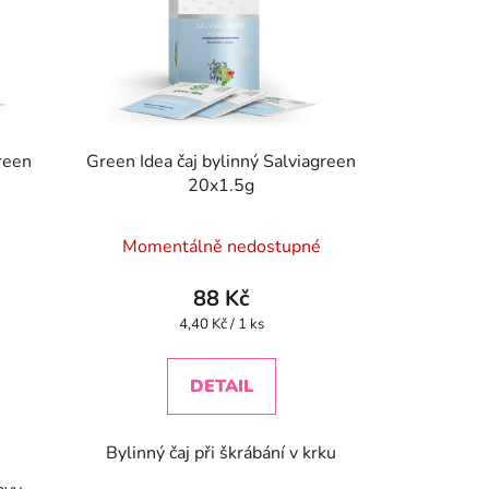
reen
Green Idea čaj bylinný Salviagreen
20x1.5g
Momentálně nedostupné
88 Kč
Měrná
4,40 Kč / 1 ks
cena:
DETAIL
Bylinný čaj při škrábání v krku