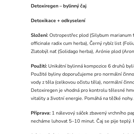
Detoxiregen – bylinný čaj
Detoxikace + odkyselení​
Složení:
Ostropestřec plod (Silybum marianum f
officinale radix cum herba), Černý rybíz list (Fo
Zlatobýl nať (Solidago herba), Arónie plod (Aro
Použití:
Unikátní bylinná kompozice 6 druhů byli
Použité byliny doporučujeme pro normální činnos
vody z těla (celkovou očistu těla), normální čin
Detoxiregen je vhodná pro kontrolu tělesné hmo
vitality a životní energie. Pomáhá na těžké nohy.
Příprava:
1 nálevový sáček zbavený vrchního pap
necháme luhovat 5–10 minut. Čaj se pije teplý. P