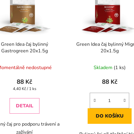
Green Idea čaj bylinný
Green Idea čaj bylinný Mig
Gastrogreen 20x1.5g
20x1.5g
omentálně nedostupné
Skladem
(1 ks)
88 Kč
88 Kč
Měrná
4,40 Kč / 1 ks
cena:
DETAIL
DO KOŠÍKU
ný čaj pro podporu trávení a
zažívání