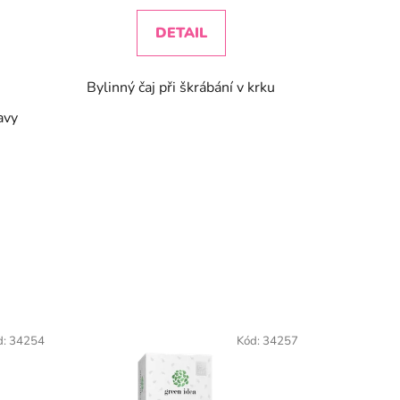
DETAIL
Bylinný čaj při škrábání v krku
avy
d:
34254
Kód:
34257