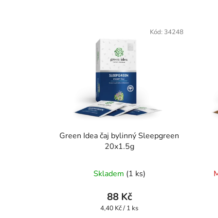
Kód:
34248
Green Idea čaj bylinný Sleepgreen
20x1.5g
Skladem
(1 ks)
M
88 Kč
Měrná
4,40 Kč / 1 ks
cena: