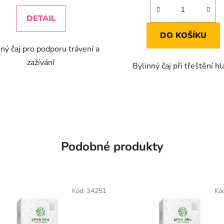
DETAIL
DO KOŠÍKU
ný čaj pro podporu trávení a
zažívání
Bylinný čaj při třeštění hl
Podobné produkty
Kód:
34251
Kó