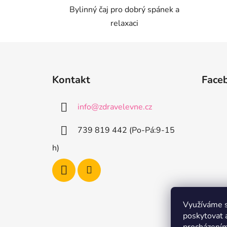
Bylinný čaj pro dobrý spánek a
relaxaci
Z
á
Kontakt
Face
p
a
info
@
zdravelevne.cz
t
í
739 819 442 (Po-Pá:9-15
h)
Využíváme s
poskytovat 