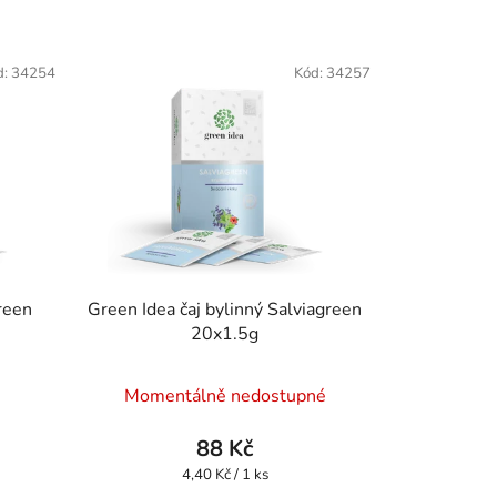
d:
34254
Kód:
34257
reen
Green Idea čaj bylinný Salviagreen
20x1.5g
Momentálně nedostupné
88 Kč
Měrná
4,40 Kč / 1 ks
cena: