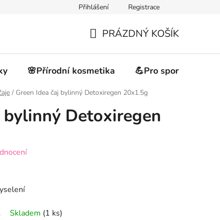
Přihlášení
Registrace
akupovat
Obchodní podmínky
Podmínky ochrany osobních 
PRÁZDNÝ KOŠÍK
NÁKUPNÍ
KOŠÍK
ky
🌸Přírodní kosmetika
💪Pro sportovce
čaje
/
Green Idea čaj bylinný Detoxiregen 20x1.5g
j bylinný Detoxiregen
dnocení
kyselení
Skladem
(1 ks)