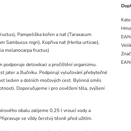
Dopl
Kate
Hmo
ructus), Pampeliška kořen a nať (Taraxacum
EAN
lium Sambucus nigri), Kopřiva nať (Herba urticae),
Veli
nia melanocarpa fructus)
Znač
EAN
n podporuje detoxikaci a pročištění organizmu.
t jater a žlučníku. Podporují vylučování přebytečné
nost ledvin a dolních močových cest. Bylinná směs
tnosti. Doporučujeme i pro osvěžení těla, zvýšení
írového obalu zalijeme 0,25 l vroucí vody a
řipravuje se vždy čerstvý těsně před užitím.