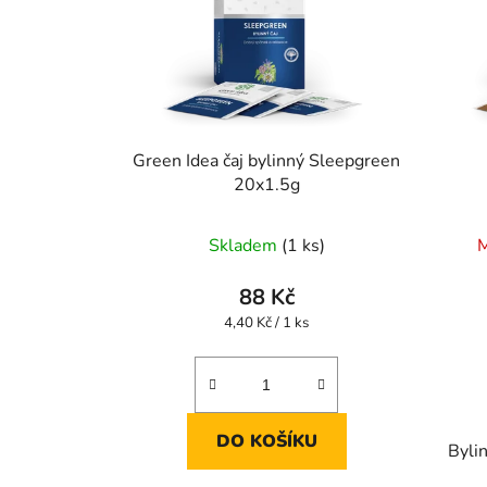
Green Idea čaj bylinný Sleepgreen
20x1.5g
Skladem
(1 ks)
M
88 Kč
Měrná
4,40 Kč / 1 ks
cena:
DO KOŠÍKU
Bylin