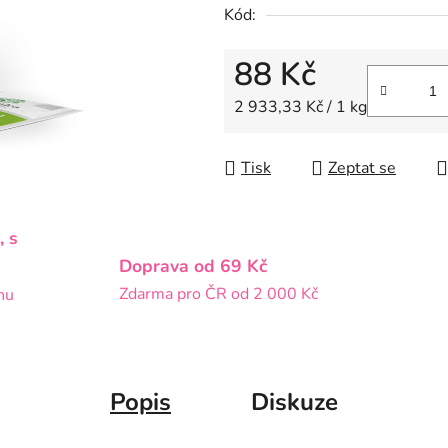
Kód:
5
hvězdiček.
88 Kč
Měrná cena:
2 933,33 Kč / 1 kg
Tisk
Zeptat se
, s
Doprava od 69 Kč
Zdarma pro ČR od 2 000 Kč
nu
Popis
Diskuze