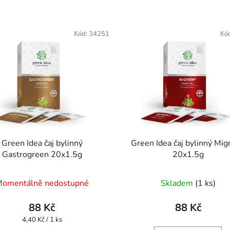
Kód:
34251
Kó
Green Idea čaj bylinný
Green Idea čaj bylinný Mig
Gastrogreen 20x1.5g
20x1.5g
omentálně nedostupné
Skladem
(1 ks)
88 Kč
88 Kč
Měrná
4,40 Kč / 1 ks
cena: