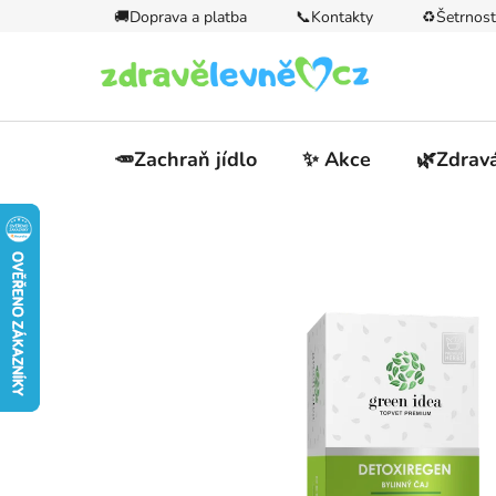
Přejít
🚚Doprava a platba
📞Kontakty
♻️Šetrnost
na
obsah
🥕Zachraň jídlo
✨ Akce
🌿Zdravá