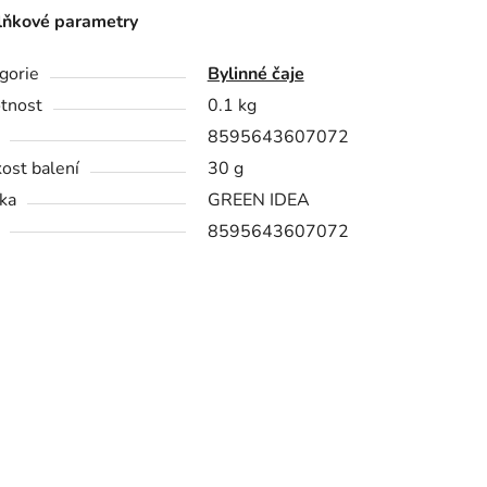
ňkové parametry
gorie
Bylinné čaje
tnost
0.1 kg
8595643607072
kost balení
30 g
ka
GREEN IDEA
8595643607072