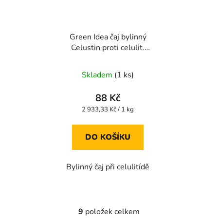
Green Idea čaj bylinný
Celustin proti celulit.
20x1.5g
Skladem
(1 ks)
88 Kč
Měrná
2 933,33 Kč / 1 kg
cena:
DO KOŠÍKU
Bylinný čaj při celulitídě
9
položek celkem
O