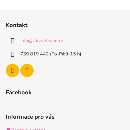
v
l
Z
á
á
d
Kontakt
p
a
a
c
info
@
zdravelevne.cz
t
í
p
í
739 819 442 (Po-Pá:9-15 h)
r
v
k
y
v
ý
Facebook
p
i
s
u
Informace pro vás