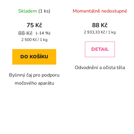
lymf.syst.20x1.5g
Skladem
(1 ks)
Momentálně nedostupné
75 Kč
88 Kč
Měrná
88 Kč
2 933,33 Kč / 1 kg
(–14 %)
cena:
Měrná
2 500 Kč / 1 kg
cena:
DETAIL
DO KOŠÍKU
Odvodnění a očista těla
Bylinný čaj pro podporu
močového aparátu