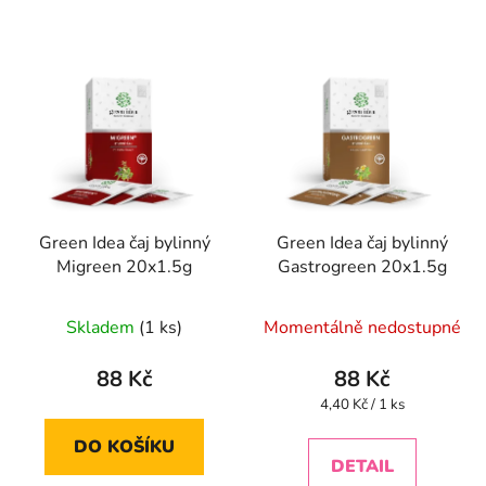
Green Idea čaj bylinný
Green Idea čaj bylinný
Migreen 20x1.5g
Gastrogreen 20x1.5g
Skladem
(1 ks)
Momentálně nedostupné
88 Kč
88 Kč
Měrná
4,40 Kč / 1 ks
cena:
DO KOŠÍKU
DETAIL