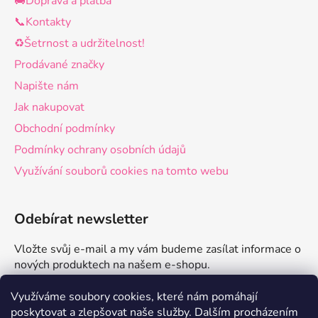
🚚Doprava a platba
📞Kontakty
♻️Šetrnost a udržitelnost!
Prodávané značky
Napište nám
Jak nakupovat
Obchodní podmínky
Podmínky ochrany osobních údajů
Využívání souborů cookies na tomto webu
Odebírat newsletter
Vložte svůj e-mail a my vám budeme zasílat informace o
nových produktech na našem e-shopu.
E-mail
Využíváme soubory cookies, které nám pomáhají
poskytovat a zlepšovat naše služby.
Dalším procházením