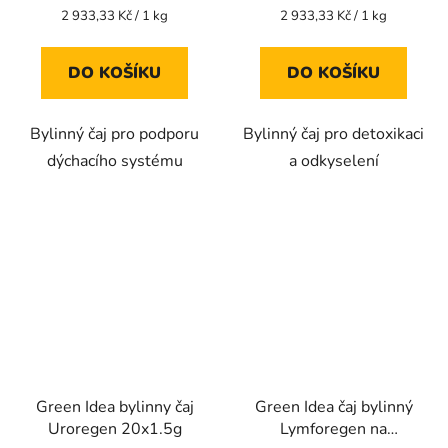
Měrná
Měrná
2 933,33 Kč / 1 kg
2 933,33 Kč / 1 kg
cena:
cena:
DO KOŠÍKU
DO KOŠÍKU
Bylinný čaj pro podporu
Bylinný čaj pro detoxikaci
dýchacího systému
a odkyselení
Green Idea bylinny čaj
Green Idea čaj bylinný
Uroregen 20x1.5g
Lymforegen na