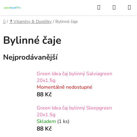
Přejít
Hledat
NÁKUP
na
KOŠÍK
obsah
Domů
/
💊Vitamíny & Doplňky
/
Bylinné čaje
Bylinné čaje
Nejprodávanější
Green Idea čaj bylinný Salviagreen
20x1.5g
Momentálně nedostupné
88 Kč
Green Idea čaj bylinný Sleepgreen
20x1.5g
Skladem
(1 ks)
88 Kč