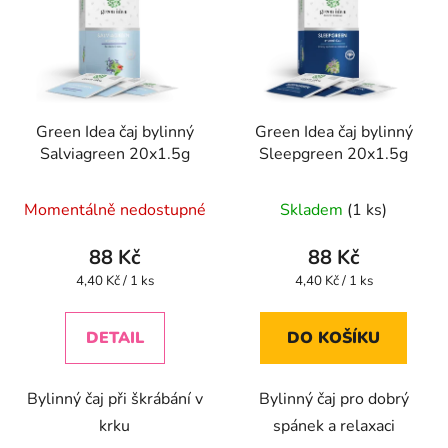
p
o
i
d
s
u
p
k
r
t
Green Idea čaj bylinný
Green Idea čaj bylinný
o
ů
Salviagreen 20x1.5g
Sleepgreen 20x1.5g
d
u
Momentálně nedostupné
Skladem
(1 ks)
k
t
88 Kč
88 Kč
ů
Měrná
Měrná
4,40 Kč / 1 ks
4,40 Kč / 1 ks
cena:
cena:
DETAIL
DO KOŠÍKU
Bylinný čaj při škrábání v
Bylinný čaj pro dobrý
krku
spánek a relaxaci