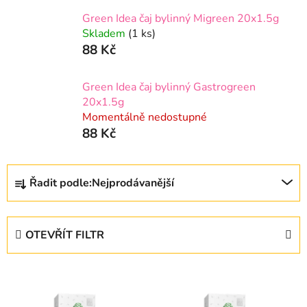
Green Idea čaj bylinný Migreen 20x1.5g
Skladem
(1 ks)
88 Kč
Green Idea čaj bylinný Gastrogreen
20x1.5g
Momentálně nedostupné
88 Kč
Ř
Řadit podle:
Nejprodávanější
a
z
e
OTEVŘÍT FILTR
n
í
V
p
ý
r