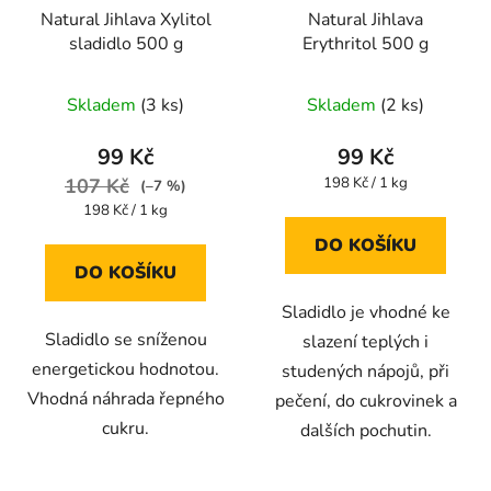
Natural Jihlava Xylitol
Natural Jihlava
sladidlo 500 g
Erythritol 500 g
Skladem
(3 ks)
Skladem
(2 ks)
99 Kč
99 Kč
Měrná
107 Kč
198 Kč / 1 kg
(–7 %)
cena:
Měrná
198 Kč / 1 kg
cena:
DO KOŠÍKU
DO KOŠÍKU
Sladidlo je vhodné ke
Sladidlo se sníženou
slazení teplých i
energetickou hodnotou.
studených nápojů, při
Vhodná náhrada řepného
pečení, do cukrovinek a
cukru.
dalších pochutin.