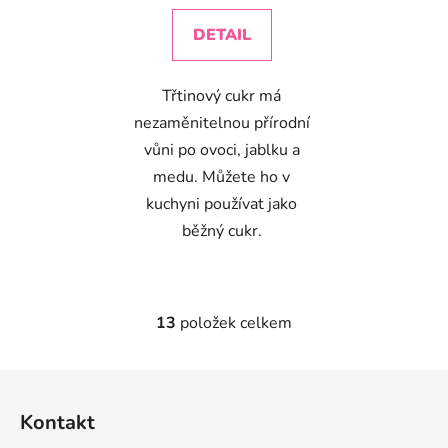
z
DETAIL
5
hvězdiček.
Třtinový cukr má
nezaměnitelnou přírodní
vůni po ovoci, jablku a
medu. Můžete ho v
kuchyni používat jako
běžný cukr.
13
položek celkem
O
v
l
Z
á
á
d
Kontakt
p
a