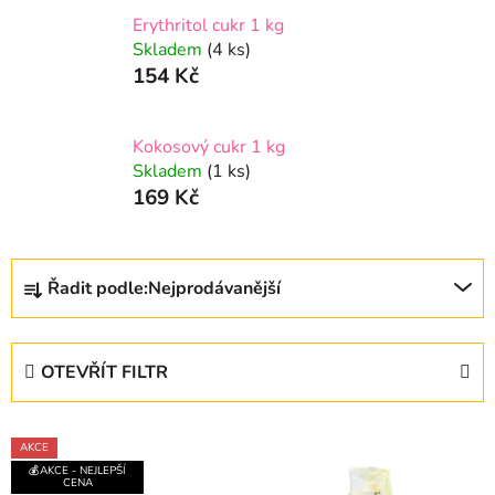
Erythritol cukr 1 kg
Skladem
(4 ks)
154 Kč
Kokosový cukr 1 kg
Skladem
(1 ks)
169 Kč
Ř
Řadit podle:
Nejprodávanější
a
z
e
OTEVŘÍT FILTR
n
í
V
p
AKCE
ý
r
💰AKCE - NEJLEPŠÍ
CENA