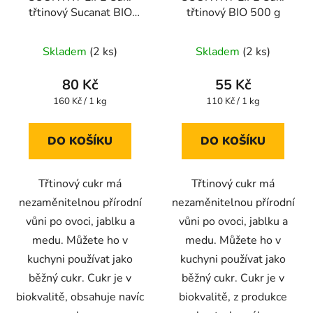
třtinový Sucanat BIO
třtinový BIO 500 g
500 g
Skladem
(2 ks)
Skladem
(2 ks)
80 Kč
55 Kč
Měrná
Měrná
160 Kč / 1 kg
110 Kč / 1 kg
cena:
cena:
DO KOŠÍKU
DO KOŠÍKU
Třtinový cukr má
Třtinový cukr má
nezaměnitelnou přírodní
nezaměnitelnou přírodní
vůni po ovoci, jablku a
vůni po ovoci, jablku a
medu. Můžete ho v
medu. Můžete ho v
kuchyni používat jako
kuchyni používat jako
běžný cukr. Cukr je v
běžný cukr. Cukr je v
biokvalitě, obsahuje navíc
biokvalitě, z produkce