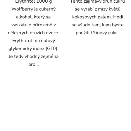
Erythritol 1000 g
Tento zajímavý druh cukru
Wolfberry je cukerný
se vyrábí z mízy květů
alkohol, který se
kokosových palem. Hodí
vyskytuje přirozeně v
se všude tam, kam byste
některých druzích ovoce.
použili třtinový cukr.
Erythritol má nulový
glykemický index (GI 0).
Je tedy vhodný zejména
pro...