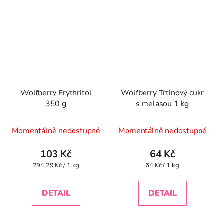
Wolfberry Erythritol
Wolfberry Třtinový cukr
350 g
s melasou 1 kg
Momentálně nedostupné
Momentálně nedostupné
103 Kč
64 Kč
Měrná
Měrná
294,29 Kč / 1 kg
64 Kč / 1 kg
cena:
cena:
DETAIL
DETAIL