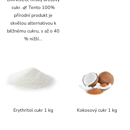
cukr. 🌿 Tento 100%
přírodní produkt je
skvělou alternativou k
běžnému cukru, s až o 40
% nižší...
Erythritol cukr 1 kg
Kokosový cukr 1 kg
Průměrné
Průměrné