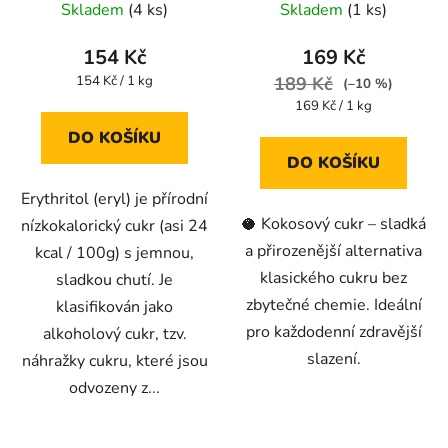
Skladem
(4 ks)
Skladem
(1 ks)
hodnocení
hodnocení
produktu
produktu
154 Kč
169 Kč
je
je
Měrná
154 Kč / 1 kg
189 Kč
(–10 %)
cena:
4,5
4,3
Měrná
169 Kč / 1 kg
cena:
z
z
DO KOŠÍKU
5
5
DO KOŠÍKU
hvězdiček.
hvězdiček.
Erythritol (eryl) je přírodní
🥥 Kokosový cukr – sladká
nízkokalorický cukr (asi 24
a přirozenější alternativa
kcal / 100g) s jemnou,
klasického cukru bez
sladkou chutí. Je
zbytečné chemie. Ideální
klasifikován jako
pro každodenní zdravější
alkoholový cukr, tzv.
slazení.
náhražky cukru, které jsou
odvozeny z...