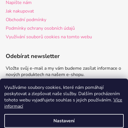
Napište nám
Jak nakupovat
Obchodní podmínky
Podmínky ochrany osobních údajů
Využívání souborů cookies na tomto webu
Odebírat newsletter
Vložte svůj e-mail a my vám budeme zasílat informace o
nových produktech na našem e-shopu.
E-mail
Využíváme soubory cookies, které nám pomáhají
poskytovat a zlepšovat naše služby.
Dalším procházením
tohoto webu vyjadřujete souhlas s jejich používáním.
Více
PŘIHLÁSIT SE
informací
Nastavení