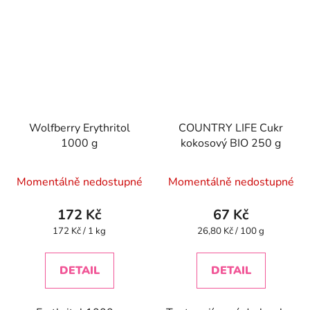
Wolfberry Erythritol
COUNTRY LIFE Cukr
1000 g
kokosový BIO 250 g
Momentálně nedostupné
Momentálně nedostupné
172 Kč
67 Kč
Měrná
Měrná
172 Kč / 1 kg
26,80 Kč / 100 g
cena:
cena:
DETAIL
DETAIL