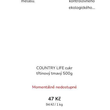
melasu.
kontrolovného
ekologického...
COUNTRY LIFE cukr
třtinový tmavý 500g
Průměrné
Momentálně nedostupné
hodnocení
produktu
47 Kč
je
Měrná
94 Kč / 1 kg
cena:
4,3