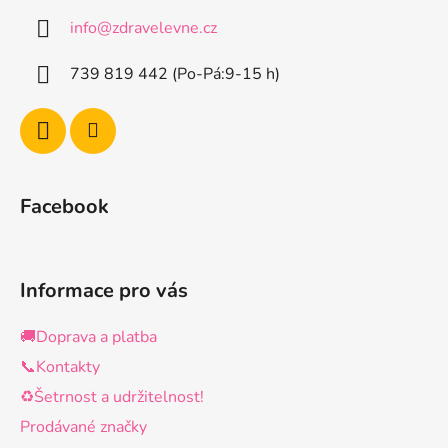
a
c
info
@
zdravelevne.cz
t
í
p
í
739 819 442 (Po-Pá:9-15 h)
r
v
k
y
v
ý
Facebook
p
i
s
u
Informace pro vás
🚚Doprava a platba
📞Kontakty
♻️Šetrnost a udržitelnost!
Prodávané značky