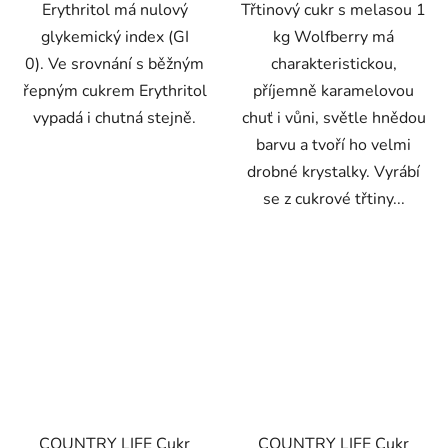
Erythritol má nulový
Třtinový cukr s melasou 1
glykemický index (GI
kg Wolfberry má
0). Ve srovnání s běžným
charakteristickou,
řepným cukrem Erythritol
příjemně karamelovou
vypadá i chutná stejně.
chuť i vůni, světle hnědou
barvu a tvoří ho velmi
drobné krystalky. Vyrábí
se z cukrové třtiny...
COUNTRY LIFE Cukr
COUNTRY LIFE Cukr