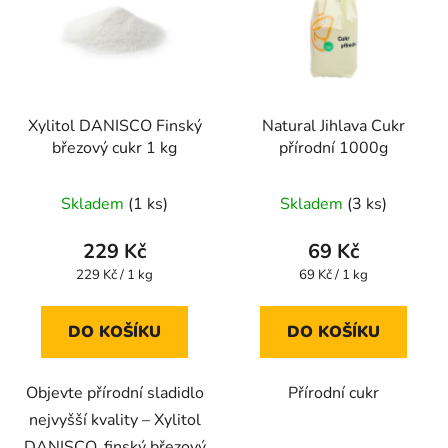
p
o
i
d
s
u
p
k
r
t
Xylitol DANISCO Finský
Natural Jihlava Cukr
o
ů
březový cukr 1 kg
přírodní 1000g
d
u
Průměrné
Skladem
(1 ks)
Skladem
(3 ks)
k
hodnocení
t
produktu
229 Kč
69 Kč
ů
je
Měrná
Měrná
229 Kč / 1 kg
69 Kč / 1 kg
cena:
cena:
4,6
z
DO KOŠÍKU
DO KOŠÍKU
5
hvězdiček.
Objevte přírodní sladidlo
Přírodní cukr
nejvyšší kvality – Xylitol
DANISCO, finský březový