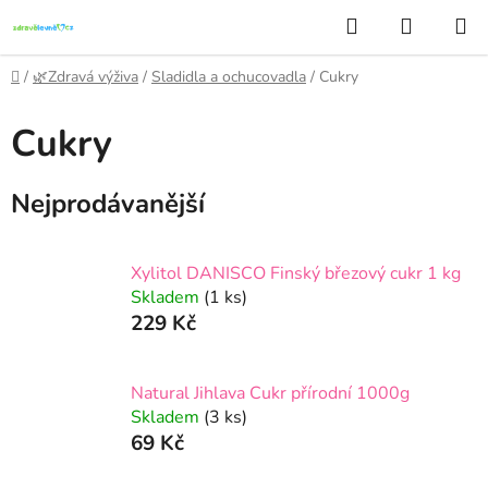
Přejít
Hledat
NÁKUP
na
KOŠÍK
obsah
Domů
/
🌿Zdravá výživa
/
Sladidla a ochucovadla
/
Cukry
Cukry
Nejprodávanější
Xylitol DANISCO Finský březový cukr 1 kg
Skladem
(1 ks)
229 Kč
Natural Jihlava Cukr přírodní 1000g
Skladem
(3 ks)
69 Kč