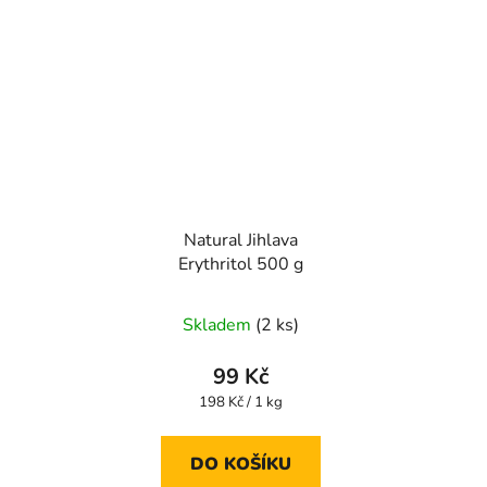
Natural Jihlava
Erythritol 500 g
Skladem
(2 ks)
99 Kč
Měrná
198 Kč / 1 kg
cena:
DO KOŠÍKU