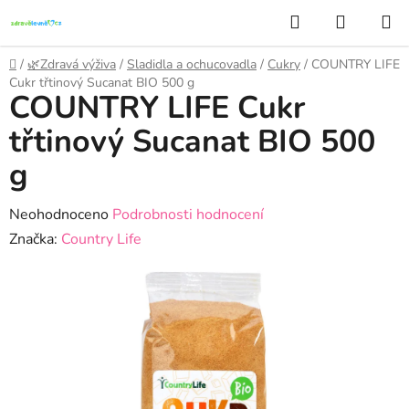
Přejít
Hledat
NÁKUP
na
KOŠÍK
obsah
Domů
/
🌿Zdravá výživa
/
Sladidla a ochucovadla
/
Cukry
/
COUNTRY LIFE
Cukr třtinový Sucanat BIO 500 g
COUNTRY LIFE Cukr
třtinový Sucanat BIO 500
g
Průměrné
Neohodnoceno
Podrobnosti hodnocení
hodnocení
Značka:
Country Life
produktu
je
0,0
z
5
hvězdiček.