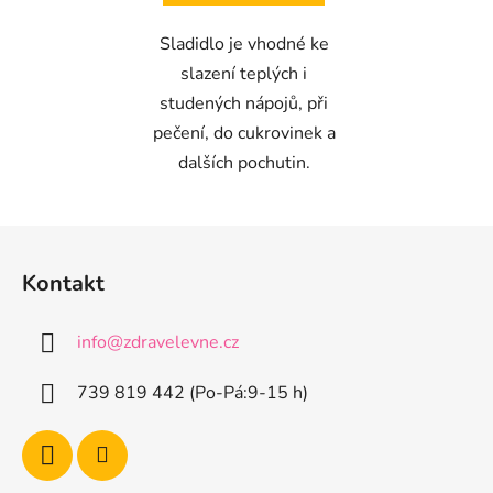
Sladidlo je vhodné ke
slazení teplých i
studených nápojů, při
pečení, do cukrovinek a
dalších pochutin.
Z
á
Kontakt
p
a
info
@
zdravelevne.cz
t
í
739 819 442 (Po-Pá:9-15 h)