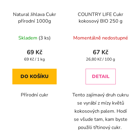
Natural Jihlava Cukr
COUNTRY LIFE Cukr
přírodní 1000g
kokosový BIO 250 g
Skladem
(3 ks)
Momentálně nedostupné
69 Kč
67 Kč
Měrná
Měrná
69 Kč / 1 kg
26,80 Kč / 100 g
cena:
cena:
DO KOŠÍKU
DETAIL
Přírodní cukr
Tento zajímavý druh cukru
se vyrábí z mízy květů
kokosových palem. Hodí
se všude tam, kam byste
použili třtinový cukr.