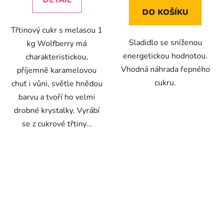
DETAIL
DO KOŠÍKU
Třtinový cukr s melasou 1
Sladidlo se sníženou
kg Wolfberry má
energetickou hodnotou.
charakteristickou,
Vhodná náhrada řepného
příjemně karamelovou
cukru.
chuť i vůni, světle hnědou
barvu a tvoří ho velmi
drobné krystalky. Vyrábí
se z cukrové třtiny...