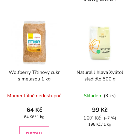
Wolfberry Třtinový cukr
Natural Jihlava Xylitol
s melasou 1 kg
sladidlo 500 g
Momentálně nedostupné
Skladem
(3 ks)
64 Kč
99 Kč
Měrná
64 Kč / 1 kg
107 Kč
(–7 %)
cena:
Měrná
198 Kč / 1 kg
cena: