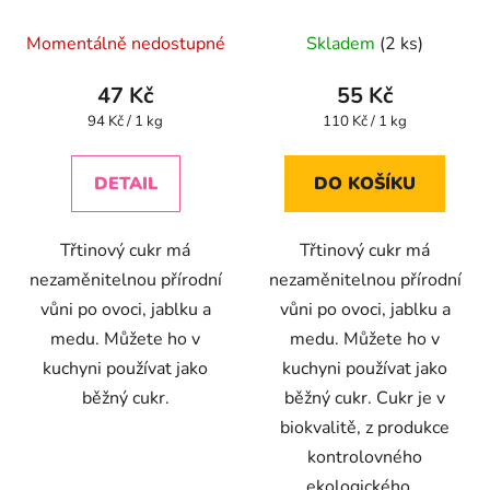
Průměrné
Momentálně nedostupné
Skladem
(2 ks)
hodnocení
produktu
47 Kč
55 Kč
je
Měrná
Měrná
94 Kč / 1 kg
110 Kč / 1 kg
cena:
cena:
4,3
z
DETAIL
DO KOŠÍKU
5
hvězdiček.
Třtinový cukr má
Třtinový cukr má
nezaměnitelnou přírodní
nezaměnitelnou přírodní
vůni po ovoci, jablku a
vůni po ovoci, jablku a
medu. Můžete ho v
medu. Můžete ho v
kuchyni používat jako
kuchyni používat jako
běžný cukr.
běžný cukr. Cukr je v
biokvalitě, z produkce
kontrolovného
ekologického...