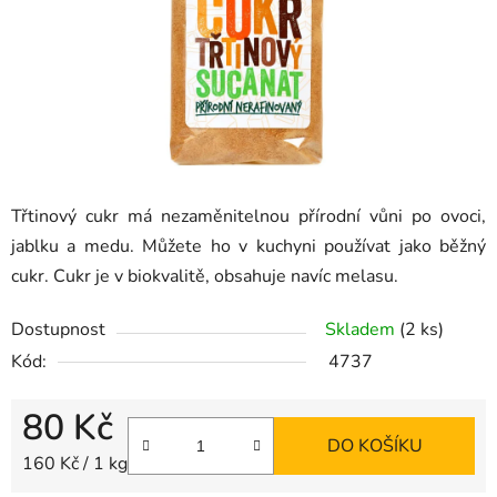
Třtinový cukr má nezaměnitelnou přírodní vůni po ovoci,
jablku a medu. Můžete ho v kuchyni používat jako běžný
cukr. Cukr je v biokvalitě, obsahuje navíc melasu.
Dostupnost
Skladem
(2 ks)
Kód:
4737
80 Kč
DO KOŠÍKU
Měrná cena:
160 Kč / 1 kg