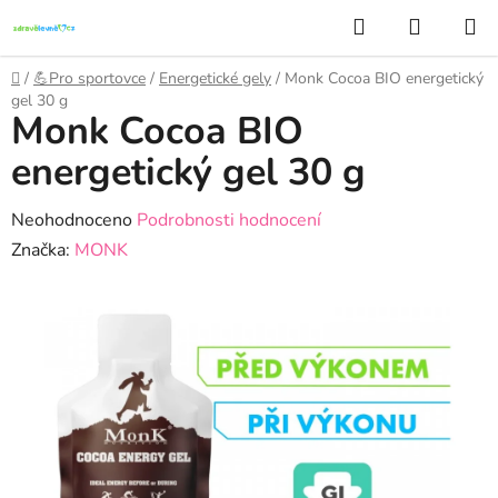
Přejít
Hledat
NÁKUP
na
KOŠÍK
obsah
Domů
/
💪Pro sportovce
/
Energetické gely
/
Monk Cocoa BIO energetický
gel 30 g
Monk Cocoa BIO
energetický gel 30 g
Průměrné
Neohodnoceno
Podrobnosti hodnocení
hodnocení
Značka:
MONK
produktu
je
0,0
z
5
hvězdiček.