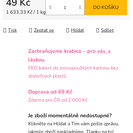
49 Kč
DO KOŠÍKU
Měrná cena:
1 633,33 Kč / 1 kg
Tisk
Zeptat se
Hlídat
Sdílet
Zachraňujeme krabice – pro vás, s
láskou.
EKO balení do znovupoužitých kartonu bez
zbytečných plastů.
Doprava od 69 Kč
Zdarma pro ČR od 2 000 Kč
Je zboží momentálně nedostupné?
Klikněte na Hlídat a Tim vám pošle zprávu,
jakmile zboží naskladníme. Tlapku na to!