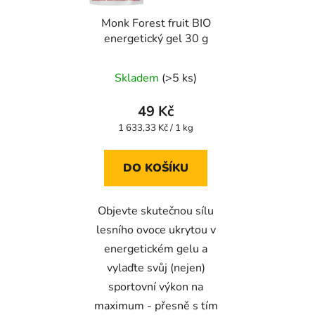
Monk Forest fruit BIO
energetický gel 30 g
Skladem
(>5 ks)
49 Kč
Měrná
1 633,33 Kč / 1 kg
cena:
DO KOŠÍKU
Objevte skutečnou sílu
lesního ovoce ukrytou v
energetickém gelu a
vylaďte svůj (nejen)
sportovní výkon na
maximum - přesně s tím