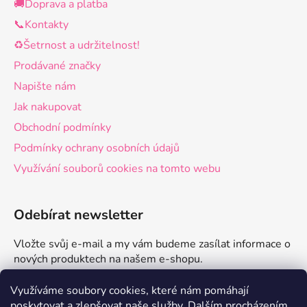
🚚Doprava a platba
📞Kontakty
♻️Šetrnost a udržitelnost!
Prodávané značky
Napište nám
Jak nakupovat
Obchodní podmínky
Podmínky ochrany osobních údajů
Využívání souborů cookies na tomto webu
Odebírat newsletter
Vložte svůj e-mail a my vám budeme zasílat informace o
nových produktech na našem e-shopu.
E-mail
Využíváme soubory cookies, které nám pomáhají
poskytovat a zlepšovat naše služby.
Dalším procházením