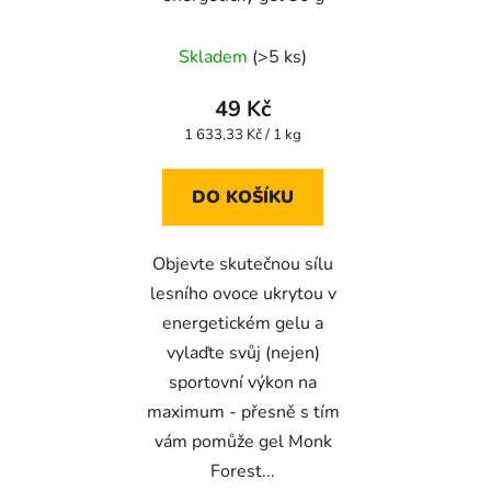
Skladem
(>5 ks)
49 Kč
Měrná
1 633,33 Kč / 1 kg
cena:
DO KOŠÍKU
Objevte skutečnou sílu
lesního ovoce ukrytou v
energetickém gelu a
vylaďte svůj (nejen)
sportovní výkon na
maximum - přesně s tím
vám pomůže gel Monk
Forest...