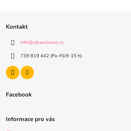
Z
á
Kontakt
p
a
info
@
zdravelevne.cz
t
í
739 819 442 (Po-Pá:9-15 h)
Facebook
Informace pro vás