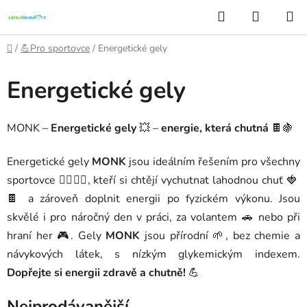
Přejít
Hledat
NÁKUP
na
KOŠÍK
obsah
Domů
/
💪Pro sportovce
/
Energetické gely
Energetické gely
MONK –
Energetické gely
💥 –
energie, která chutná
🍫🍇
Energetické gely
MONK
jsou ideálním řešením pro všechny
sportovce 🏃‍♀️🚴‍♂️, kteří si chtějí vychutnat lahodnou chuť 🍓
🍫 a zároveň doplnit energii po fyzickém výkonu. Jsou
skvělé i pro náročný den v práci, za volantem 🚗 nebo při
hraní her 🎮. Gely
MONK
jsou přírodní 🌱, bez chemie a
návykových látek, s nízkým glykemickým indexem.
Dopřejte si energii zdravě a chutně!
💪
Nejprodávanější