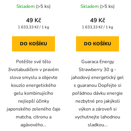
u
Skladem
(>5 ks)
Skladem
(>5 ks)
k
t
49 Kč
49 Kč
ů
Měrná
Měrná
1 633,33 Kč / 1 kg
1 633,33 Kč / 1 kg
cena:
cena:
DO KOŠÍKU
DO KOŠÍKU
Potěšte své tělo
Guaraca Energy
životabudičem v pravém
Strawberry 30 g -
slova smyslu a objevte
jahodový energetický gel
kouzlo energetického
s guaranou Dopřejte si
gelu kombinujícího
pořádnou dávku energie
nejlepší účinky
nezbytné pro jakýkoli
japonského zeleného čaje
výkon a zároveň si
matcha, citronu a
vychutnejte lahodnou
agávového...
sladkou...