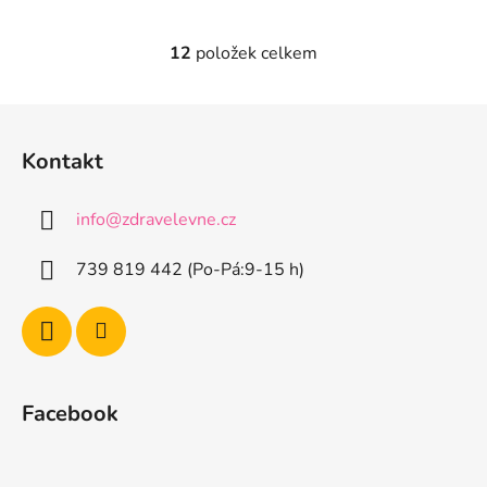
12
položek celkem
O
v
l
Z
á
á
d
Kontakt
p
a
a
c
info
@
zdravelevne.cz
t
í
p
í
739 819 442 (Po-Pá:9-15 h)
r
v
k
y
v
ý
Facebook
p
i
s