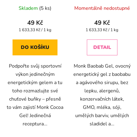
Skladem
(5 ks)
Momentálně nedostupné
49 Kč
49 Kč
Měrná
Měrná
1 633,33 Kč / 1 kg
1 633,33 Kč / 1 kg
cena:
cena:
DO KOŠÍKU
DETAIL
Podpořte svůj sportovní
Monk Baobab Gel, ovocný
výkon jedinečným
energetický gel z baobabu
energetickým gelem a tu
a agávového sirupu, bez
toho rozmazlujte své
lepku, alergenů,
chuťové buňky – přesně
konzervačních látek,
to vám zajistí Monk Cocoa
GMO, mléka, sóji,
Gel! Jedinečná
umělých barviv, umělých
receptura...
sladidel a...