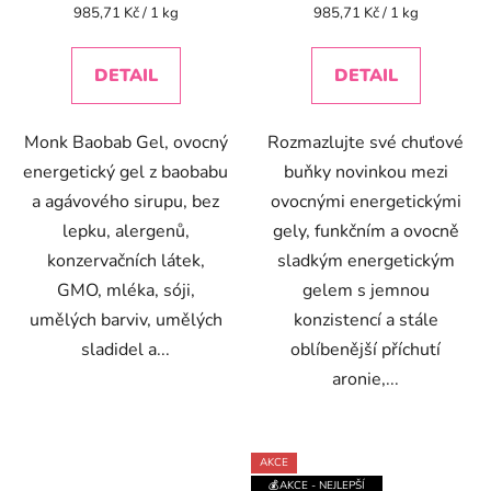
Měrná
Měrná
985,71 Kč / 1 kg
985,71 Kč / 1 kg
cena:
cena:
DETAIL
DETAIL
Monk Baobab Gel, ovocný
Rozmazlujte své chuťové
energetický gel z baobabu
buňky novinkou mezi
a agávového sirupu, bez
ovocnými energetickými
lepku, alergenů,
gely, funkčním a ovocně
konzervačních látek,
sladkým energetickým
GMO, mléka, sóji,
gelem s jemnou
umělých barviv, umělých
konzistencí a stále
sladidel a...
oblíbenější příchutí
aronie,...
AKCE
💰AKCE - NEJLEPŠÍ