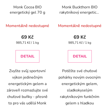
Monk Cocoa BIO
Monk Buckthorn BIO
energetický gel 70 g
rakytníkový energetický
gel 70 g
Momentálně nedostupné
Momentálně nedostupné
69 Kč
69 Kč
Měrná
Měrná
985,71 Kč / 1 kg
985,71 Kč / 1 kg
cena:
cena:
DETAIL
DETAIL
Zvyšte svůj sportovní
Potěšte své chuťové
výkon jedinečným
pohárky novým ovocným
energetickým gelem a
energetickým gelem,
zároveň rozmazlujte své
sladkokyselým
chuťové buňky - přesně
rakytníkovým funkčním
to pro vás udělá Monk
gelem s hladkou