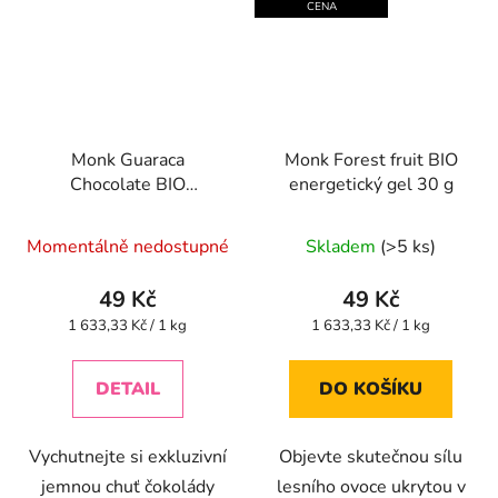
CENA
Monk Guaraca
Monk Forest fruit BIO
Chocolate BIO
energetický gel 30 g
energetický gel 30 g
Momentálně nedostupné
Skladem
(>5 ks)
49 Kč
49 Kč
Měrná
Měrná
1 633,33 Kč / 1 kg
1 633,33 Kč / 1 kg
cena:
cena:
DETAIL
DO KOŠÍKU
Vychutnejte si exkluzivní
Objevte skutečnou sílu
jemnou chuť čokolády
lesního ovoce ukrytou v