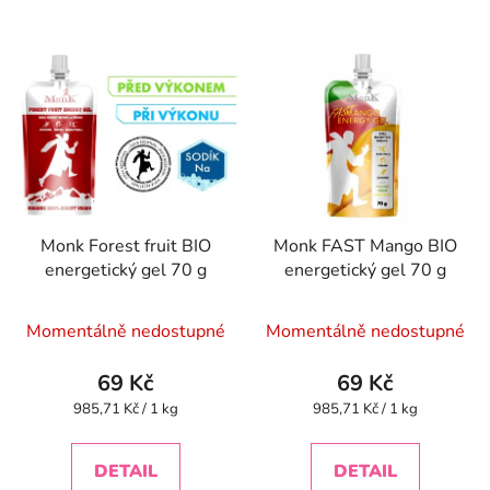
Monk Forest fruit BIO
Monk FAST Mango BIO
energetický gel 70 g
energetický gel 70 g
Momentálně nedostupné
Momentálně nedostupné
69 Kč
69 Kč
Měrná
Měrná
985,71 Kč / 1 kg
985,71 Kč / 1 kg
cena:
cena:
DETAIL
DETAIL