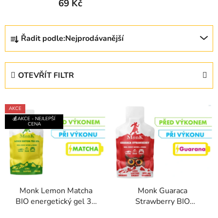
69 Kč
Ř
Řadit podle:
Nejprodávanější
a
z
e
OTEVŘÍT FILTR
n
í
V
p
AKCE
ý
r
💰AKCE - NEJLEPŠÍ
CENA
p
o
i
d
s
u
p
k
r
t
Monk Lemon Matcha
Monk Guaraca
o
ů
BIO energetický gel 30
Strawberry BIO
d
g
energetický gel 30 g