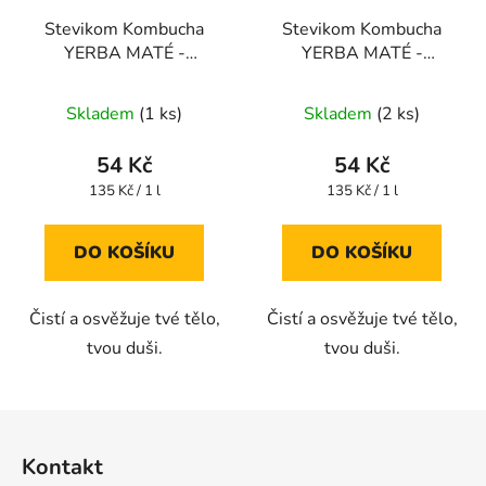
Stevikom Kombucha
Stevikom Kombucha
YERBA MATÉ -
YERBA MATÉ -
BEZINKA BIO 400 ml
MANGO BIO 400 ml
Skladem
(1 ks)
Skladem
(2 ks)
54 Kč
54 Kč
Měrná
Měrná
135 Kč / 1 l
135 Kč / 1 l
cena:
cena:
DO KOŠÍKU
DO KOŠÍKU
Čistí a osvěžuje tvé tělo,
Čistí a osvěžuje tvé tělo,
tvou duši.
tvou duši.
Z
á
Kontakt
p