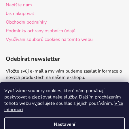
Napište nám
Jak nakupovat
Obchodní podmínky
Podmínky ochrany osobních údajů
Využívání souborů cookies na tomto webu
Odebírat newsletter
Vložte svůj e-mail a my vám budeme zasílat informace o
nových produktech na našem e-shopu.
E-mail
Využíváme soubory cookies, které nám pomáhají
poskytovat a zlepšovat naše služby.
Dalším procházením
tohoto webu vyjadřujete souhlas s jejich používáním.
Více
PŘIHLÁSIT SE
informací
Nastavení