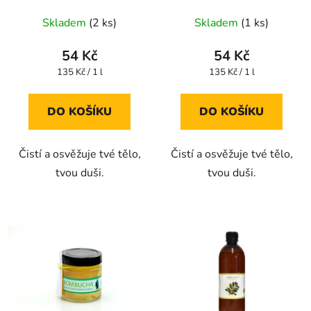
Skladem
(2 ks)
Skladem
(1 ks)
54 Kč
54 Kč
Měrná
Měrná
135 Kč / 1 l
135 Kč / 1 l
cena:
cena:
DO KOŠÍKU
DO KOŠÍKU
Čistí a osvěžuje tvé tělo,
Čistí a osvěžuje tvé tělo,
tvou duši.
tvou duši.