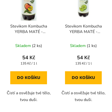
Stevikom Kombucha
Stevikom Kombucha
YERBA MATÉ -
YERBA MATÉ -
BROSKEV BIO 400 ml
LIMETKA BIO 400 ml
Skladem
(2 ks)
Skladem
(1 ks)
54 Kč
54 Kč
Měrná
Měrná
135 Kč / 1 l
135 Kč / 1 l
cena:
cena:
DO KOŠÍKU
DO KOŠÍKU
Čistí a osvěžuje tvé tělo,
Čistí a osvěžuje tvé tělo,
tvou duši.
tvou duši.