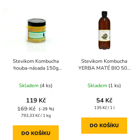
Stevikom Kombucha
Stevikom Kombucha
houba-násada 150g
YERBA MATÉ BIO 500
Kombucha násada
ml
Průměrné
Stevikom 150 g
Skladem
(4 ks)
Skladem
(1 ks)
hodnocení
produktu
119 Kč
54 Kč
je
Měrná
169 Kč
135 Kč / 1 l
(–29 %)
cena:
4,4
Měrná
793,33 Kč / 1 kg
cena:
z
DO KOŠÍKU
5
DO KOŠÍKU
hvězdiček.