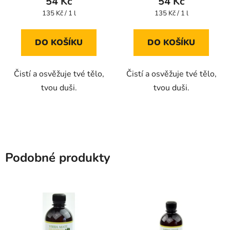
54 Kč
54 Kč
Měrná
Měrná
135 Kč / 1 l
135 Kč / 1 l
cena:
cena:
DO KOŠÍKU
DO KOŠÍKU
Čistí a osvěžuje tvé tělo,
Čistí a osvěžuje tvé tělo,
tvou duši.
tvou duši.
Podobné produkty