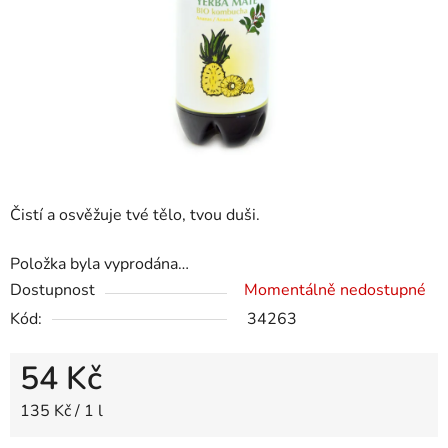
Čistí a osvěžuje tvé tělo, tvou duši.
Položka byla vyprodána…
Dostupnost
Momentálně nedostupné
Kód:
34263
54 Kč
Měrná cena:
135 Kč / 1 l