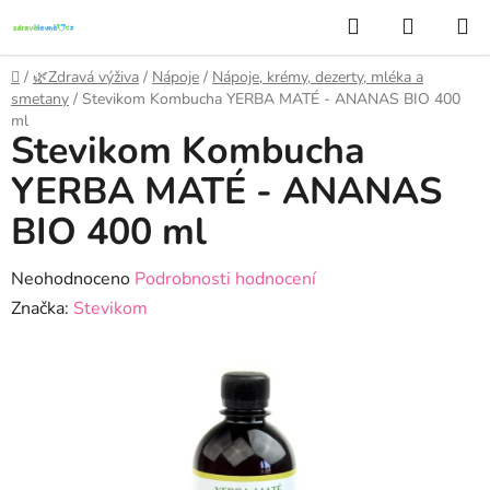
Přejít
Hledat
NÁKUP
na
KOŠÍK
obsah
Domů
/
🌿Zdravá výživa
/
Nápoje
/
Nápoje, krémy, dezerty, mléka a
smetany
/
Stevikom Kombucha YERBA MATÉ - ANANAS BIO 400
ml
Stevikom Kombucha
YERBA MATÉ - ANANAS
BIO 400 ml
Průměrné
Neohodnoceno
Podrobnosti hodnocení
hodnocení
Značka:
Stevikom
produktu
je
0,0
z
5
hvězdiček.