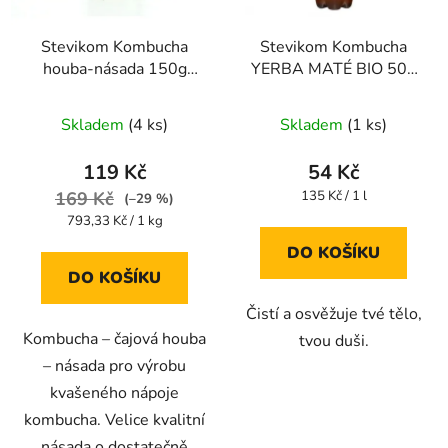
Stevikom Kombucha
Stevikom Kombucha
houba-násada 150g
YERBA MATÉ BIO 500
Kombucha násada
ml
Průměrné
Stevikom 150 g
Skladem
(4 ks)
Skladem
(1 ks)
hodnocení
produktu
119 Kč
54 Kč
je
Měrná
169 Kč
135 Kč / 1 l
(–29 %)
cena:
4,4
Měrná
793,33 Kč / 1 kg
cena:
z
DO KOŠÍKU
5
DO KOŠÍKU
hvězdiček.
Čistí a osvěžuje tvé tělo,
Kombucha – čajová houba
tvou duši.
– násada pro výrobu
kvašeného nápoje
kombucha. Velice kvalitní
násada o dostatečně