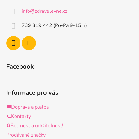
a
info
@
zdravelevne.cz
t
í
739 819 442 (Po-Pá:9-15 h)
Facebook
Informace pro vás
🚚Doprava a platba
📞Kontakty
♻️Šetrnost a udržitelnost!
Prodávané značky