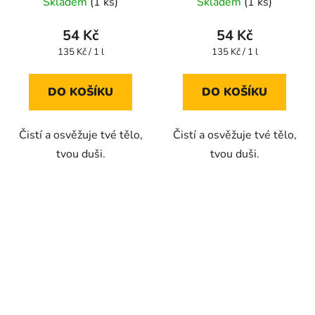
Skladem
(1 ks)
Skladem
(1 ks)
54 Kč
54 Kč
Měrná
Měrná
135 Kč / 1 l
135 Kč / 1 l
cena:
cena:
DO KOŠÍKU
DO KOŠÍKU
Čistí a osvěžuje tvé tělo,
Čistí a osvěžuje tvé tělo,
tvou duši.
tvou duši.