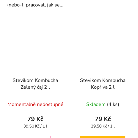
(nebo-li pracovat, jak se...
Stevikom Kombucha
Stevikom Kombucha
Zelený čaj 2 l
Kopřiva 2 l
Průměrné
Průměrné
Momentálně nedostupné
Skladem
(4 ks)
hodnocení
hodnocení
produktu
produktu
79 Kč
79 Kč
je
je
Měrná
Měrná
39,50 Kč / 1 l
39,50 Kč / 1 l
cena:
cena:
4,4
4,8