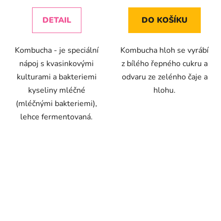
cena:
cena:
4,4
4,0
z
z
DETAIL
DO KOŠÍKU
5
5
hvězdiček.
hvězdiček.
Kombucha - je speciální
Kombucha hloh se vyrábí
nápoj s kvasinkovými
z bílého řepného cukru a
kulturami a bakteriemi
odvaru ze zelénho čaje a
kyseliny mléčné
hlohu.
(mléčnými bakteriemi),
lehce fermentovaná.