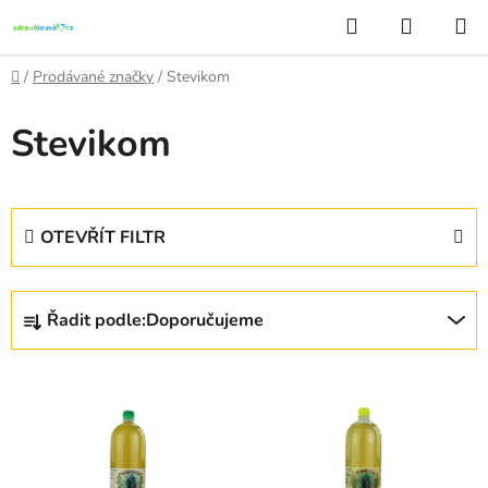
Přejít
Hledat
NÁKUP
na
KOŠÍK
obsah
Domů
/
Prodávané značky
/
Stevikom
Stevikom
OTEVŘÍT FILTR
Ř
Řadit podle:
Doporučujeme
a
z
V
e
ý
n
p
í
i
p