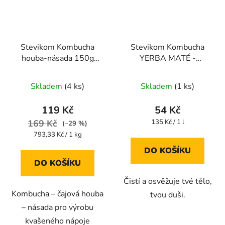
Stevikom Kombucha
Stevikom Kombucha
houba-násada 150g
YERBA MATÉ -
Kombucha násada
BEZINKA BIO 400 ml
Průměrné
Stevikom 150 g
Skladem
(4 ks)
Skladem
(1 ks)
hodnocení
produktu
119 Kč
54 Kč
je
Měrná
169 Kč
135 Kč / 1 l
(–29 %)
cena:
4,4
Měrná
793,33 Kč / 1 kg
cena:
z
DO KOŠÍKU
5
DO KOŠÍKU
hvězdiček.
Čistí a osvěžuje tvé tělo,
Kombucha – čajová houba
tvou duši.
– násada pro výrobu
kvašeného nápoje