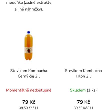
meduňka (žádné extrakty
a jiné náhražky).
Stevikom Kombucha
Stevikom Kombucha
Černý čaj 2 l
Hloh 2 l
Průměrné
Průměrné
Momentálně nedostupné
Skladem
(1 ks)
hodnocení
hodnocení
produktu
produktu
79 Kč
79 Kč
je
je
Měrná
Měrná
39,50 Kč / 1 l
39,50 Kč / 1 l