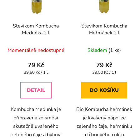
s
r
p
o
r
d
Stevikom Kombucha
Stevikom Kombucha
o
u
Meduňka 2 l
Heřmánek 2 l
d
k
u
t
Průměrné
Průměrné
Momentálně nedostupné
Skladem
(1 ks)
k
ů
hodnocení
hodnocení
t
produktu
produktu
79 Kč
79 Kč
ů
je
je
Měrná
Měrná
39,50 Kč / 1 l
39,50 Kč / 1 l
cena:
cena:
4,3
4,6
z
z
DETAIL
DO KOŠÍKU
5
5
hvězdiček.
hvězdiček.
Kombucha Meduňka je
Bio Kombucha heřmánek
připravena ze směsi
je kvašený nápoj ze
skutečně uvařeného
zeleného čaje, heřmánku
zeleného čaje a byliny
a třtinového cukru.