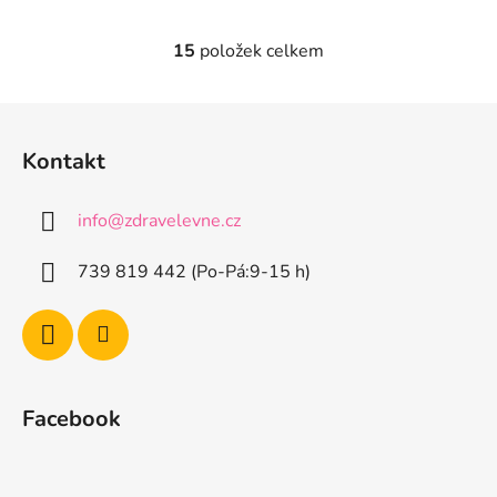
15
položek celkem
O
v
l
Z
á
á
d
Kontakt
p
a
a
c
info
@
zdravelevne.cz
t
í
p
í
739 819 442 (Po-Pá:9-15 h)
r
v
k
y
v
ý
Facebook
p
i
s