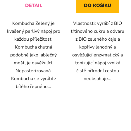
z
z
DETAIL
DO KOŠÍKU
5
5
hvězdiček.
hvězdiček.
Kombucha Zelený je
Vlastnosti: vyrábí z BIO
kvašený perlivý nápoj pro
třtinového cukru a odvaru
každou příležitost.
z BIO zeleného čaje a
Kombucha chutná
kopřivy lahodný a
podobně jako jablečný
osvěžující enzymatický a
mošt, je osvěžující.
tonizující nápoj vzniká
Nepasterizovaná.
čistě přírodní cestou
Kombucha se vyrábí z
neobsahuje...
bílého řepného...