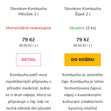
Stevikom Kombucha
Stevikom Kombucha
Měsíček 2 l
Šípek 2 l
Průměrné
Průměrné
Momentálně nedostupné
Skladem
(3 ks)
hodnocení
hodnocení
produktu
produktu
79 Kč
79 Kč
je
je
Měrná
Měrná
39,50 Kč / 1 l
39,50 Kč / 1 l
cena:
cena:
5,0
4,5
z
z
DETAIL
DO KOŠÍKU
5
5
hvězdiček.
hvězdiček.
Kombucha patří mezi
Kombucha ze zeleného
nejoblíbenější přípravky v
čaje. Kombucha je lehce
přírodní medicíně. Jedná
fermentovaný čajový
se o druh nápoje, který se
nápoj s kvasinkovými
připravuje v čaji, kde se
kulturami a bakteriemi
nechá několik dní působit
kyseliny mléčné