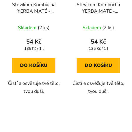
Stevikom Kombucha
Stevikom Kombucha
YERBA MATÉ -
YERBA MATÉ -
MANGO BIO 400 ml
BROSKEV BIO 400 ml
Skladem
(2 ks)
Skladem
(2 ks)
54 Kč
54 Kč
Měrná
Měrná
135 Kč / 1 l
135 Kč / 1 l
cena:
cena:
DO KOŠÍKU
DO KOŠÍKU
Čistí a osvěžuje tvé tělo,
Čistí a osvěžuje tvé tělo,
tvou duši.
tvou duši.