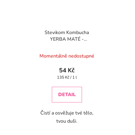
Stevikom Kombucha
YERBA MATÉ -
ANANAS BIO 400 ml
Momentálně nedostupné
54 Kč
Měrná
135 Kč / 1 l
cena:
DETAIL
Čistí a osvěžuje tvé tělo,
tvou duši.