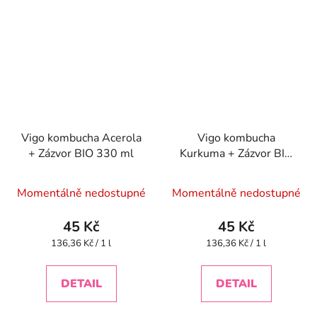
Vigo kombucha Acerola
Vigo kombucha
+ Zázvor BIO 330 ml
Kurkuma + Zázvor BIO
330 ml
Momentálně nedostupné
Momentálně nedostupné
45 Kč
45 Kč
Měrná
Měrná
136,36 Kč / 1 l
136,36 Kč / 1 l
cena:
cena:
DETAIL
DETAIL