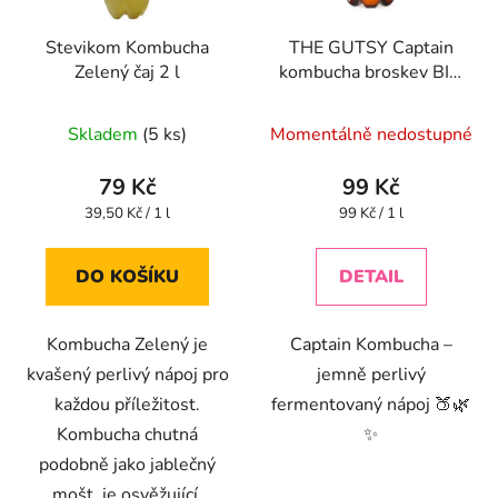
Stevikom Kombucha
THE GUTSY Captain
Zelený čaj 2 l
kombucha broskev BIO
1 l
Průměrné
Skladem
(5 ks)
Momentálně nedostupné
hodnocení
produktu
79 Kč
99 Kč
je
Měrná
Měrná
39,50 Kč / 1 l
99 Kč / 1 l
cena:
cena:
4,4
z
DO KOŠÍKU
DETAIL
5
hvězdiček.
Kombucha Zelený je
Captain Kombucha –
kvašený perlivý nápoj pro
jemně perlivý
každou příležitost.
fermentovaný nápoj 🍑🌿
Kombucha chutná
✨
podobně jako jablečný
mošt, je osvěžující.