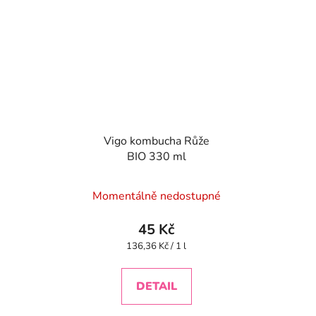
Vigo kombucha Růže
BIO 330 ml
Momentálně nedostupné
45 Kč
Měrná
136,36 Kč / 1 l
cena:
DETAIL