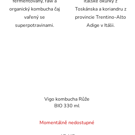
fermentovaný, raw a
italské okurky z
organický kombucha čaj
Toskánska a koriandru z
vařený se
provincie Trentino-Alto
superpotravinami.
Adige v Itálii.
Vigo kombucha Růže
BIO 330 ml
Momentálně nedostupné