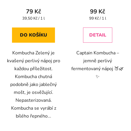
hodnocení
produktu
79 Kč
99 Kč
je
Měrná
Měrná
39,50 Kč / 1 l
99 Kč / 1 l
cena:
cena:
4,4
z
DO KOŠÍKU
DETAIL
5
hvězdiček.
Kombucha Zelený je
Captain Kombucha –
kvašený perlivý nápoj pro
jemně perlivý
každou příležitost.
fermentovaný nápoj 🍑🌿
Kombucha chutná
✨
podobně jako jablečný
mošt, je osvěžující.
Nepasterizovaná.
Kombucha se vyrábí z
bílého řepného...