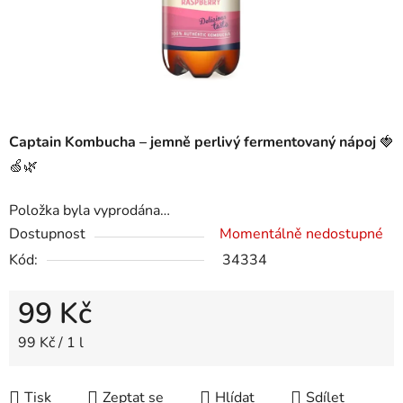
Captain Kombucha – jemně perlivý fermentovaný nápoj
🍓
🍏🌿
Položka byla vyprodána…
Dostupnost
Momentálně nedostupné
Kód:
34334
99 Kč
Měrná cena:
99 Kč / 1 l
Tisk
Zeptat se
Hlídat
Sdílet