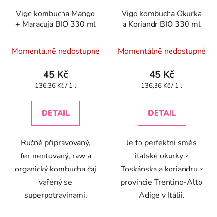
Vigo kombucha Mango
Vigo kombucha Okurka
+ Maracuja BIO 330 ml
a Koriandr BIO 330 ml
Momentálně nedostupné
Momentálně nedostupné
45 Kč
45 Kč
Měrná
Měrná
136,36 Kč / 1 l
136,36 Kč / 1 l
cena:
cena:
DETAIL
DETAIL
Ručně připravovaný,
Je to perfektní směs
fermentovaný, raw a
italské okurky z
organický kombucha čaj
Toskánska a koriandru z
vařený se
provincie Trentino-Alto
superpotravinami.
Adige v Itálii.