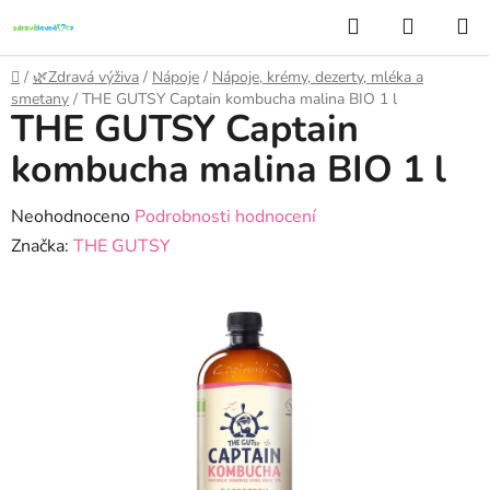
Přejít
Hledat
NÁKUP
na
KOŠÍK
obsah
Domů
/
🌿Zdravá výživa
/
Nápoje
/
Nápoje, krémy, dezerty, mléka a
smetany
/
THE GUTSY Captain kombucha malina BIO 1 l
THE GUTSY Captain
kombucha malina BIO 1 l
Průměrné
Neohodnoceno
Podrobnosti hodnocení
hodnocení
Značka:
THE GUTSY
produktu
je
0,0
z
5
hvězdiček.