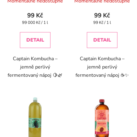
Momentálně nedostupné
Momentálně nedostupné
99 Kč
99 Kč
Měrná
Měrná
99 000 Kč / 1 l
99 Kč / 1 l
cena:
cena:
DETAIL
DETAIL
Captain Kombucha –
Captain Kombucha –
jemně perlivý
jemně perlivý
fermentovaný nápoj 🍋🌿
fermentovaný nápoj ☕✨