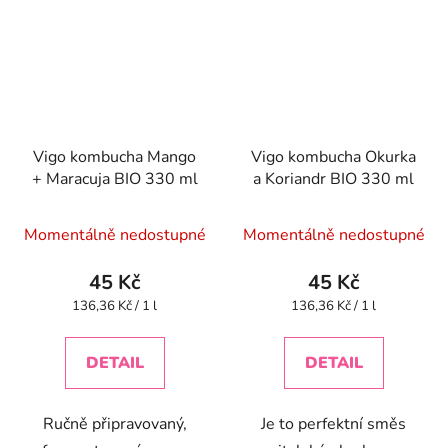
Vigo kombucha Mango
Vigo kombucha Okurka
+ Maracuja BIO 330 ml
a Koriandr BIO 330 ml
Momentálně nedostupné
Momentálně nedostupné
45 Kč
45 Kč
Měrná
Měrná
136,36 Kč / 1 l
136,36 Kč / 1 l
cena:
cena:
DETAIL
DETAIL
Ručně připravovaný,
Je to perfektní směs