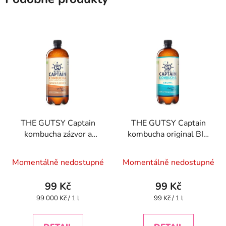
THE GUTSY Captain
THE GUTSY Captain
kombucha zázvor a
kombucha original BIO
citron BIO 1 l
1 l
Momentálně nedostupné
Momentálně nedostupné
99 Kč
99 Kč
Měrná
Měrná
99 000 Kč / 1 l
99 Kč / 1 l
cena:
cena: