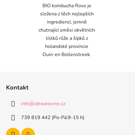
BIO kombucha Rose je
složena z těch nejlepších
ingrediencí, jemně
chutnající směsi okvětních
lístků růže a šípků z
holandské provincie
Duin-en Bollenstreek.
Z
á
Kontakt
p
a
info
@
zdravelevne.cz
t
í
739 819 442 (Po-Pá:9-15 h)