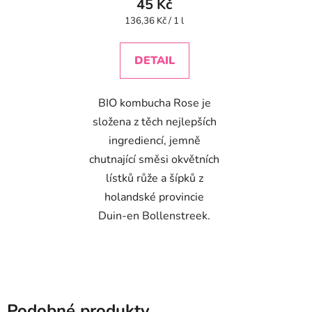
45 Kč
Měrná
136,36 Kč / 1 l
cena:
DETAIL
BIO kombucha Rose je
složena z těch nejlepších
ingrediencí, jemně
chutnající směsi okvětních
lístků růže a šípků z
holandské provincie
Duin-en Bollenstreek.
Podobné produkty