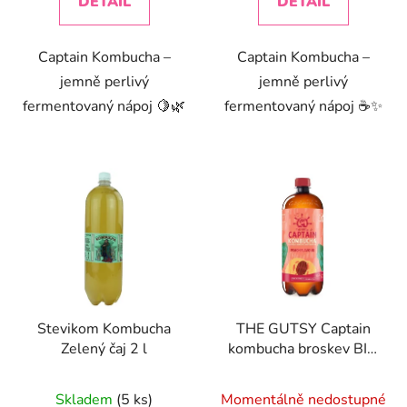
DETAIL
DETAIL
Captain Kombucha –
Captain Kombucha –
jemně perlivý
jemně perlivý
fermentovaný nápoj 🍋🌿
fermentovaný nápoj ☕✨
Stevikom Kombucha
THE GUTSY Captain
Zelený čaj 2 l
kombucha broskev BIO
1 l
Průměrné
Skladem
(5 ks)
Momentálně nedostupné