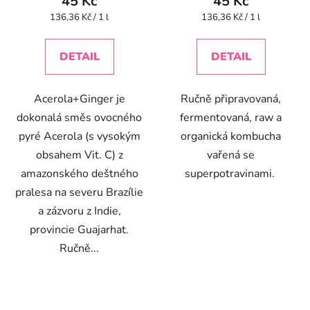
45 Kč
45 Kč
Měrná
Měrná
136,36 Kč / 1 l
136,36 Kč / 1 l
cena:
cena:
DETAIL
DETAIL
Acerola+Ginger je
Ručně připravovaná,
dokonalá směs ovocného
fermentovaná, raw a
pyré Acerola (s vysokým
organická kombucha
obsahem Vit. C) z
vařená se
amazonského deštného
superpotravinami.
pralesa na severu Brazílie
a zázvoru z Indie,
provincie Guajarhat.
Ručně...