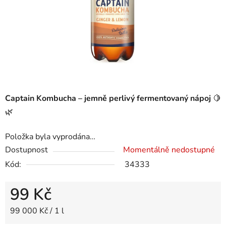
Captain Kombucha – jemně perlivý fermentovaný nápoj
🍋
🌿
Položka byla vyprodána…
Dostupnost
Momentálně nedostupné
Kód:
34333
99 Kč
Měrná cena:
99 000 Kč / 1 l