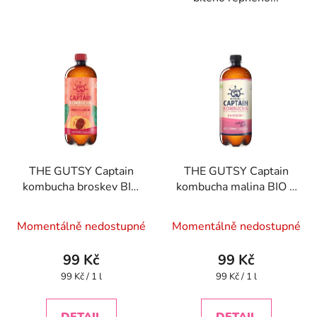
THE GUTSY Captain
THE GUTSY Captain
kombucha broskev BIO
kombucha malina BIO 1
1 l
l
Momentálně nedostupné
Momentálně nedostupné
99 Kč
99 Kč
Měrná
Měrná
99 Kč / 1 l
99 Kč / 1 l
cena:
cena: