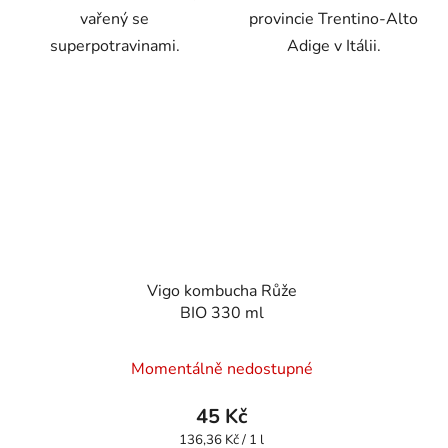
vařený se
provincie Trentino-Alto
superpotravinami.
Adige v Itálii.
Vigo kombucha Růže
BIO 330 ml
Momentálně nedostupné
45 Kč
Měrná
136,36 Kč / 1 l