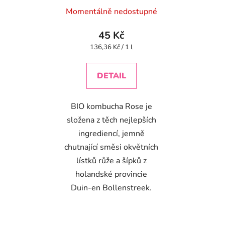
Momentálně nedostupné
45 Kč
Měrná
136,36 Kč / 1 l
cena:
DETAIL
BIO kombucha Rose je
složena z těch nejlepších
ingrediencí, jemně
chutnající směsi okvětních
lístků růže a šípků z
holandské provincie
Duin-en Bollenstreek.