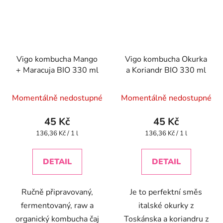
Vigo kombucha Mango
Vigo kombucha Okurka
+ Maracuja BIO 330 ml
a Koriandr BIO 330 ml
Momentálně nedostupné
Momentálně nedostupné
45 Kč
45 Kč
Měrná
Měrná
136,36 Kč / 1 l
136,36 Kč / 1 l
cena:
cena:
DETAIL
DETAIL
Ručně připravovaný,
Je to perfektní směs
fermentovaný, raw a
italské okurky z
organický kombucha čaj
Toskánska a koriandru z