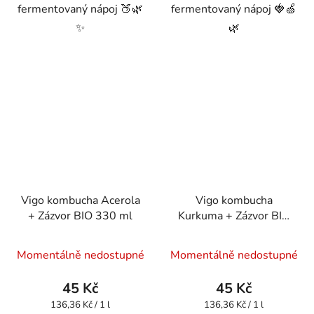
fermentovaný nápoj 🍑🌿
fermentovaný nápoj 🍓🍏
✨
🌿
Vigo kombucha Acerola
Vigo kombucha
+ Zázvor BIO 330 ml
Kurkuma + Zázvor BIO
330 ml
Momentálně nedostupné
Momentálně nedostupné
45 Kč
45 Kč
Měrná
Měrná
136,36 Kč / 1 l
136,36 Kč / 1 l