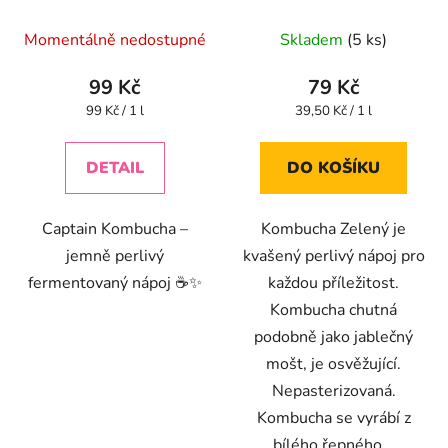
1 l
Průměrné
Momentálně nedostupné
Skladem
(5 ks)
hodnocení
produktu
99 Kč
79 Kč
je
Měrná
Měrná
99 Kč / 1 l
39,50 Kč / 1 l
cena:
cena:
4,4
z
DETAIL
DO KOŠÍKU
5
hvězdiček.
Captain Kombucha –
Kombucha Zelený je
jemně perlivý
kvašený perlivý nápoj pro
fermentovaný nápoj ☕✨
každou příležitost.
Kombucha chutná
podobně jako jablečný
mošt, je osvěžující.
Nepasterizovaná.
Kombucha se vyrábí z
bílého řepného...