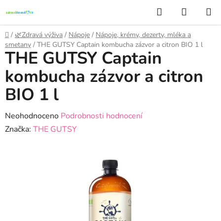
Přejít
Hledat
NÁKUP
na
KOŠÍK
obsah
Domů
/
🌿Zdravá výživa
/
Nápoje
/
Nápoje, krémy, dezerty, mléka a
smetany
/
THE GUTSY Captain kombucha zázvor a citron BIO 1 l
THE GUTSY Captain
kombucha zázvor a citron
BIO 1 l
Průměrné
Neohodnoceno
Podrobnosti hodnocení
hodnocení
Značka:
THE GUTSY
produktu
je
0,0
z
5
hvězdiček.