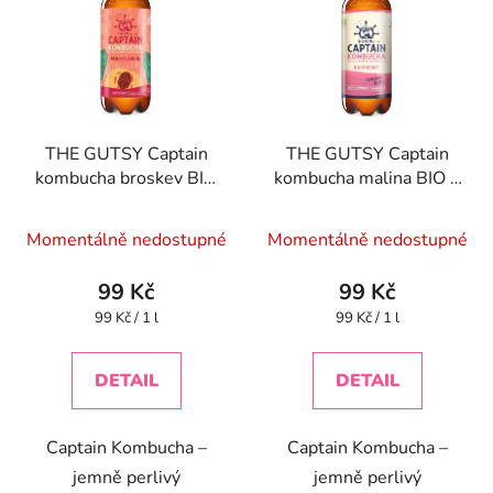
THE GUTSY Captain
THE GUTSY Captain
kombucha broskev BIO
kombucha malina BIO 1
1 l
l
Momentálně nedostupné
Momentálně nedostupné
99 Kč
99 Kč
Měrná
Měrná
99 Kč / 1 l
99 Kč / 1 l
cena:
cena:
DETAIL
DETAIL
Captain Kombucha –
Captain Kombucha –
jemně perlivý
jemně perlivý