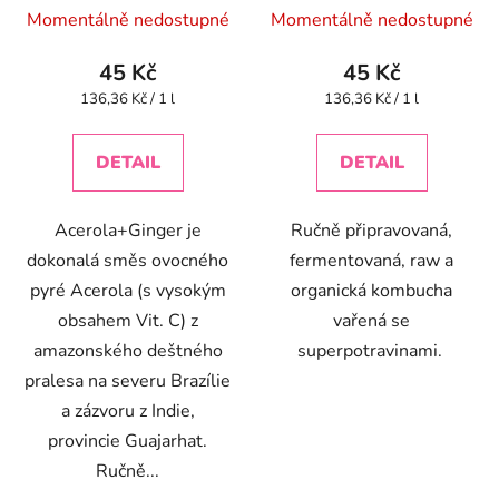
Momentálně nedostupné
Momentálně nedostupné
45 Kč
45 Kč
Měrná
Měrná
136,36 Kč / 1 l
136,36 Kč / 1 l
cena:
cena:
DETAIL
DETAIL
Acerola+Ginger je
Ručně připravovaná,
dokonalá směs ovocného
fermentovaná, raw a
pyré Acerola (s vysokým
organická kombucha
obsahem Vit. C) z
vařená se
amazonského deštného
superpotravinami.
pralesa na severu Brazílie
a zázvoru z Indie,
provincie Guajarhat.
Ručně...