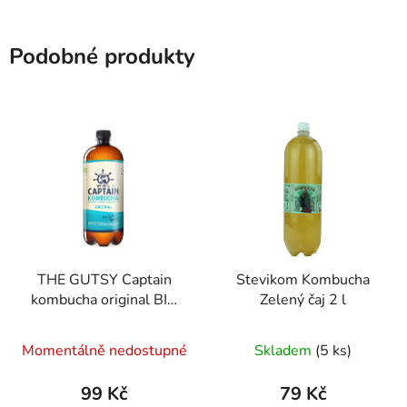
Podobné produkty
THE GUTSY Captain
Stevikom Kombucha
kombucha original BIO
Zelený čaj 2 l
1 l
Průměrné
Momentálně nedostupné
Skladem
(5 ks)
hodnocení
produktu
99 Kč
79 Kč