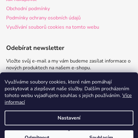
Obchodní podmínky
Podmínky ochrany osobních údajů
Využívání souborů cookies na tomto webu
Odebírat newsletter
Vložte svůj e-mail a my vám budeme zasílat informace o
nových produktech na našem e-shopu.
E-mail
Využíváme soubory cookies, které nám pomáhají
poskytovat a zlepšovat naše služby.
Dalším procházením
tohoto webu vyjadřujete souhlas s jejich používáním.
Více
PŘIHLÁSIT SE
informací
Nastavení
Vytvořil Shoptet
Odmítnout
Souhlasím