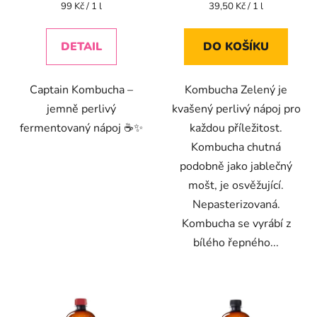
je
Měrná
Měrná
99 Kč / 1 l
39,50 Kč / 1 l
cena:
cena:
4,4
z
DETAIL
DO KOŠÍKU
5
hvězdiček.
Captain Kombucha –
Kombucha Zelený je
jemně perlivý
kvašený perlivý nápoj pro
fermentovaný nápoj ☕✨
každou příležitost.
Kombucha chutná
podobně jako jablečný
mošt, je osvěžující.
Nepasterizovaná.
Kombucha se vyrábí z
bílého řepného...