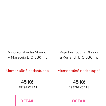
Vigo kombucha Mango
Vigo kombucha Okurka
+ Maracuja BIO 330 ml
a Koriandr BIO 330 ml
Momentálně nedostupné
Momentálně nedostupné
45 Kč
45 Kč
Měrná
Měrná
136,36 Kč / 1 l
136,36 Kč / 1 l
cena:
cena:
DETAIL
DETAIL