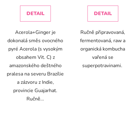
cena:
cena:
DETAIL
DETAIL
Acerola+Ginger je
Ručně připravovaná,
dokonalá směs ovocného
fermentovaná, raw a
pyré Acerola (s vysokým
organická kombucha
obsahem Vit. C) z
vařená se
amazonského deštného
superpotravinami.
pralesa na severu Brazílie
a zázvoru z Indie,
provincie Guajarhat.
Ručně...