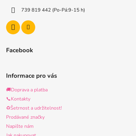
í
739 819 442 (Po-Pá:9-15 h)
Facebook
Informace pro vás
🚚Doprava a platba
📞Kontakty
♻️Šetrnost a udržitelnost!
Prodávané značky
Napište nám
Jak nakupovat