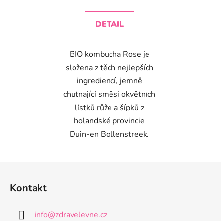
cena:
DETAIL
BIO kombucha Rose je
složena z těch nejlepších
ingrediencí, jemně
chutnající směsi okvětních
lístků růže a šípků z
holandské provincie
Duin-en Bollenstreek.
Z
á
Kontakt
p
a
info
@
zdravelevne.cz
t