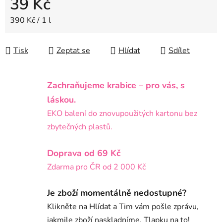
39 Kč
Měrná cena:
390 Kč / 1 l
Tisk
Zeptat se
Hlídat
Sdílet
Zachraňujeme krabice – pro vás, s
láskou.
EKO balení do znovupoužitých kartonu bez
zbytečných plastů.
Doprava od 69 Kč
Zdarma pro ČR od 2 000 Kč
Je zboží momentálně nedostupné?
Klikněte na Hlídat a Tim vám pošle zprávu,
jakmile zboží naskladníme. Tlapku na to!