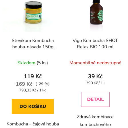
Stevikom Kombucha
Vigo Kombucha SHOT
houba-násada 150g
Relax BIO 100 ml
Kombucha násada
Průměrné
Stevikom 150 g
Skladem
(5 ks)
Momentálně nedostupné
hodnocení
produktu
119 Kč
39 Kč
je
Měrná
169 Kč
390 Kč / 1 l
(–29 %)
cena:
4,4
Měrná
793,33 Kč / 1 kg
cena:
z
DETAIL
5
DO KOŠÍKU
hvězdiček.
Zdravá kombinace
Kombucha – čajová houba
kombuchového