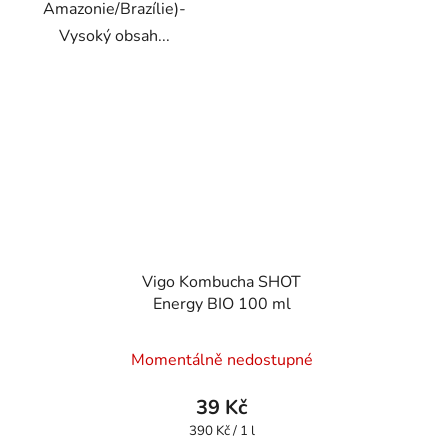
Amazonie/Brazílie)-
Vysoký obsah...
Vigo Kombucha SHOT
Energy BIO 100 ml
Momentálně nedostupné
39 Kč
Měrná
390 Kč / 1 l
cena: