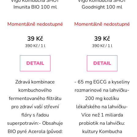
Vigo Kombucha SHOT
Vigo Kombucha SHOT
Imunita BIO 100 ml
Goodnight 100 ml
Momentálně nedostupné
Momentálně nedostupné
39 Kč
39 Kč
Měrná
Měrná
390 Kč / 1 l
390 Kč / 1 l
cena:
cena:
DETAIL
DETAIL
Zdravá kombinace
- 65 mg EGCG a kyseliny
kombuchového
rozmarinové na lahvičku-
fermentovaného filtrátu
200 mg kozlíku
pro zdraví vaší střevní
lékařského na lahvičku-
flóry s řadou
Více než 1 miliarda
superpotravin:- Obsahuje
probiotik na lahvičku:
BIO pyré Acerola (původ:
kultury Kombucha