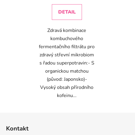
DETAIL
Zdravá kombinace
kombuchového
fermentačního filtrátu pro
zdravý střevní mikrobiom
s řadou superpotravin:- S
organickou matchou
(původ: Japonsko)-
Vysoký obsah přírodního
kofeinu...
Z
á
Kontakt
p