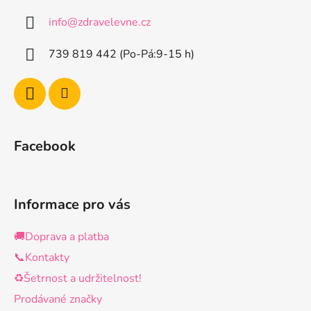
a
info
@
zdravelevne.cz
t
í
739 819 442 (Po-Pá:9-15 h)
Facebook
Informace pro vás
🚚Doprava a platba
📞Kontakty
♻️Šetrnost a udržitelnost!
Prodávané značky