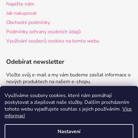
Napište nám
Jak nakupovat
Obchodní podmínky
Podmínky ochrany osobních údajů
Využívání souborů cookies na tomto webu
Odebírat newsletter
Vložte svůj e-mail a my vám budeme zasílat informace o
nových produktech na našem e-shopu.
E-mail
Využíváme soubory cookies, které nám pomáhají
poskytovat a zlepšovat naše služby.
Dalším procházením
tohoto webu vyjadřujete souhlas s jejich používáním.
Více
PŘIHLÁSIT SE
informací
Nastavení