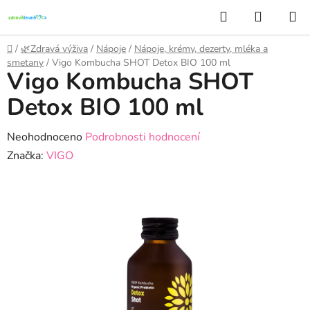
Přejít
Hledat
NÁKUP
na
KOŠÍK
obsah
Domů
/
🌿Zdravá výživa
/
Nápoje
/
Nápoje, krémy, dezerty, mléka a
smetany
/
Vigo Kombucha SHOT Detox BIO 100 ml
Vigo Kombucha SHOT
Detox BIO 100 ml
Průměrné
Neohodnoceno
Podrobnosti hodnocení
hodnocení
Značka:
VIGO
produktu
je
0,0
z
5
hvězdiček.