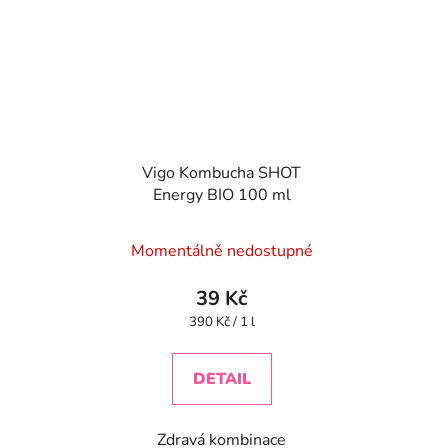
Vigo Kombucha SHOT
Energy BIO 100 ml
Momentálně nedostupné
39 Kč
Měrná
390 Kč / 1 l
cena:
DETAIL
Zdravá kombinace