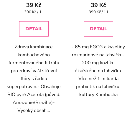
39 Kč
39 Kč
Měrná
Měrná
390 Kč / 1 l
390 Kč / 1 l
cena:
cena:
DETAIL
DETAIL
Zdravá kombinace
- 65 mg EGCG a kyseliny
kombuchového
rozmarinové na lahvičku-
fermentovaného filtrátu
200 mg kozlíku
pro zdraví vaší střevní
lékařského na lahvičku-
flóry s řadou
Více než 1 miliarda
superpotravin:- Obsahuje
probiotik na lahvičku:
BIO pyré Acerola (původ:
kultury Kombucha
Amazonie/Brazílie)-
Vysoký obsah...