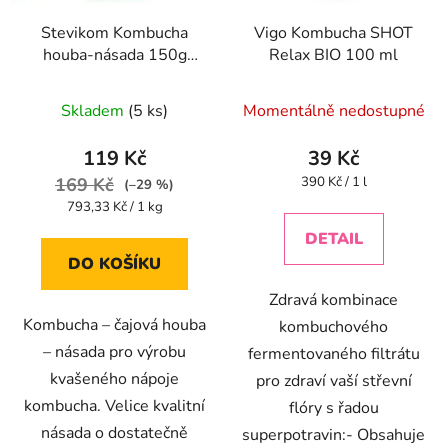
Stevikom Kombucha
Vigo Kombucha SHOT
houba-násada 150g
Relax BIO 100 ml
Kombucha násada
Průměrné
Stevikom 150 g
Skladem
(5 ks)
Momentálně nedostupné
hodnocení
produktu
119 Kč
39 Kč
je
Měrná
169 Kč
390 Kč / 1 l
(–29 %)
cena:
4,4
Měrná
793,33 Kč / 1 kg
cena:
z
DETAIL
5
DO KOŠÍKU
hvězdiček.
Zdravá kombinace
Kombucha – čajová houba
kombuchového
– násada pro výrobu
fermentovaného filtrátu
kvašeného nápoje
pro zdraví vaší střevní
kombucha. Velice kvalitní
flóry s řadou
násada o dostatečně
superpotravin:- Obsahuje