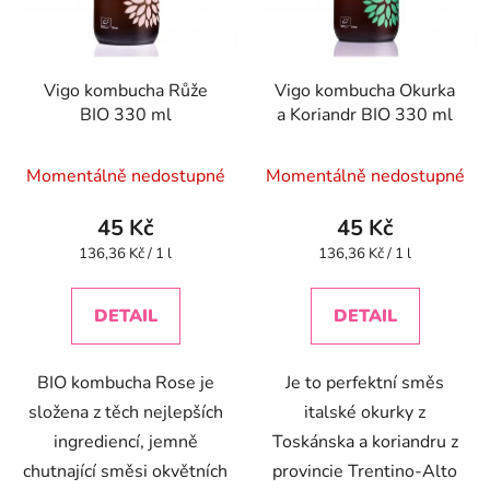
s
r
p
o
r
d
Vigo kombucha Růže
Vigo kombucha Okurka
o
u
BIO 330 ml
a Koriandr BIO 330 ml
d
k
u
t
Momentálně nedostupné
Momentálně nedostupné
k
ů
t
45 Kč
45 Kč
ů
Měrná
Měrná
136,36 Kč / 1 l
136,36 Kč / 1 l
cena:
cena:
DETAIL
DETAIL
BIO kombucha Rose je
Je to perfektní směs
složena z těch nejlepších
italské okurky z
ingrediencí, jemně
Toskánska a koriandru z
chutnající směsi okvětních
provincie Trentino-Alto