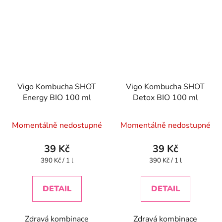
Vigo Kombucha SHOT
Vigo Kombucha SHOT
Energy BIO 100 ml
Detox BIO 100 ml
Momentálně nedostupné
Momentálně nedostupné
39 Kč
39 Kč
Měrná
Měrná
390 Kč / 1 l
390 Kč / 1 l
cena:
cena:
DETAIL
DETAIL
Zdravá kombinace
Zdravá kombinace