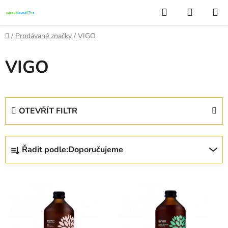
Přejít
Hledat
NÁKUP
na
KOŠÍK
obsah
Domů
/
Prodávané značky
/
VIGO
VIGO
OTEVŘÍT FILTR
Ř
Řadit podle:
Doporučujeme
a
z
V
e
ý
n
p
í
i
p