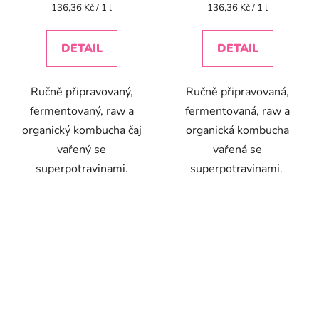
Měrná
Měrná
136,36 Kč / 1 l
136,36 Kč / 1 l
cena:
cena:
DETAIL
DETAIL
Ručně připravovaný,
Ručně připravovaná,
fermentovaný, raw a
fermentovaná, raw a
organický kombucha čaj
organická kombucha
vařený se
vařená se
superpotravinami.
superpotravinami.