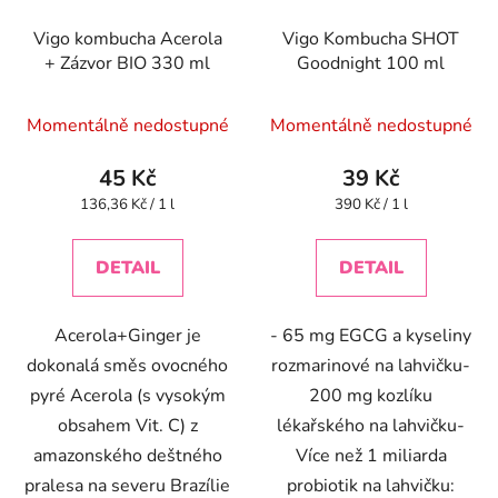
Vigo kombucha Acerola
Vigo Kombucha SHOT
+ Zázvor BIO 330 ml
Goodnight 100 ml
Momentálně nedostupné
Momentálně nedostupné
45 Kč
39 Kč
Měrná
Měrná
136,36 Kč / 1 l
390 Kč / 1 l
cena:
cena:
DETAIL
DETAIL
Acerola+Ginger je
- 65 mg EGCG a kyseliny
dokonalá směs ovocného
rozmarinové na lahvičku-
pyré Acerola (s vysokým
200 mg kozlíku
obsahem Vit. C) z
lékařského na lahvičku-
amazonského deštného
Více než 1 miliarda
pralesa na severu Brazílie
probiotik na lahvičku: