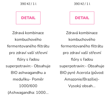
Měrná
Měrná
390 Kč / 1 l
390 Kč / 1 l
cena:
cena:
DETAIL
DETAIL
Zdravá kombinace
Zdravá kombinace
kombuchového
kombuchového
fermentovaného filtrátu
fermentovaného filtrátu
pro zdraví vaší střevní
pro zdraví vaší střevní
flóry s řadou
flóry s řadou
superpotravin:- Obsahuje
superpotravin:- Obsahuje
BIO ashwagandhu a
BIO pyré Acerola (původ:
meduňku- Poměr
Amazonie/Brazílie)-
1000/600
Vysoký obsah...
(Ashwagandha: 1000...