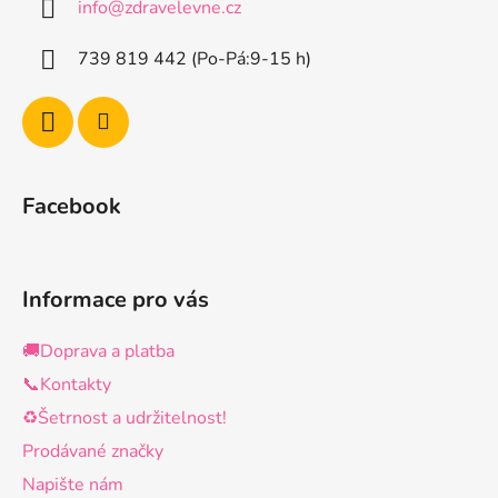
info
@
zdravelevne.cz
t
í
p
í
739 819 442 (Po-Pá:9-15 h)
r
v
k
y
v
ý
Facebook
p
i
s
u
Informace pro vás
🚚Doprava a platba
📞Kontakty
♻️Šetrnost a udržitelnost!
Prodávané značky
Napište nám