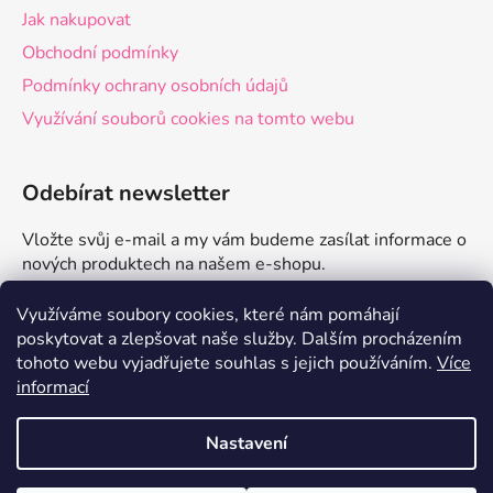
Jak nakupovat
Obchodní podmínky
Podmínky ochrany osobních údajů
Využívání souborů cookies na tomto webu
Odebírat newsletter
Vložte svůj e-mail a my vám budeme zasílat informace o
nových produktech na našem e-shopu.
E-mail
Využíváme soubory cookies, které nám pomáhají
poskytovat a zlepšovat naše služby.
Dalším procházením
tohoto webu vyjadřujete souhlas s jejich používáním.
Více
PŘIHLÁSIT SE
informací
Nastavení