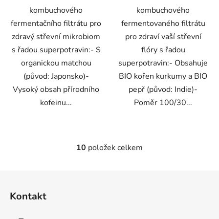
kombuchového
kombuchového
fermentačního filtrátu pro
fermentovaného filtrátu
zdravý střevní mikrobiom
pro zdraví vaší střevní
s řadou superpotravin:- S
flóry s řadou
organickou matchou
superpotravin:- Obsahuje
(původ: Japonsko)-
BIO kořen kurkumy a BIO
Vysoký obsah přírodního
pepř (původ: Indie)-
kofeinu...
Poměr 100/30...
10
položek celkem
O
v
l
Z
á
á
d
Kontakt
p
a
a
c