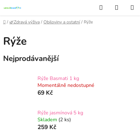
Přejít
Hledat
NÁKUP
na
KOŠÍK
obsah
Domů
/
🌿Zdravá výživa
/
Obiloviny a ostatní
/
Rýže
Rýže
Nejprodávanější
Rýže Basmati 1 kg
Momentálně nedostupné
69 Kč
Rýže jasmínová 5 kg
Skladem
(2 ks)
259 Kč