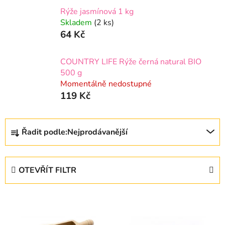
Rýže jasmínová 1 kg
Skladem
(2 ks)
64 Kč
COUNTRY LIFE Rýže černá natural BIO
500 g
Momentálně nedostupné
119 Kč
Ř
Řadit podle:
Nejprodávanější
a
z
e
OTEVŘÍT FILTR
n
í
V
p
ý
r