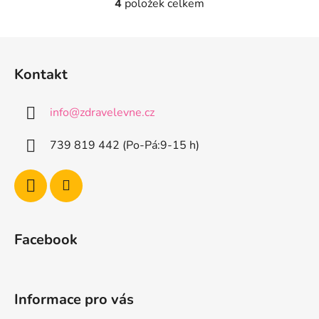
4
položek celkem
O
v
l
Z
á
á
d
Kontakt
p
a
a
c
info
@
zdravelevne.cz
t
í
p
í
739 819 442 (Po-Pá:9-15 h)
r
v
k
y
v
ý
Facebook
p
i
s
u
Informace pro vás