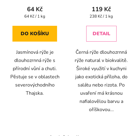
64 Kč
119 Kč
Měrná
Měrná
64 Kč / 1 kg
238 Kč / 1 kg
cena:
cena:
DO KOŠÍKU
DETAIL
Jasmínová rýže je
Černá rýže dlouhozrnná
dlouhozrnná rýže s
rýže natural v biokvalitě.
přírodní vůní a chuti.
Široké využití v kuchyni
Pěstuje se v oblastech
jako exotická příloha, do
severovýchodního
salátu nebo rizota. Po
Thajska.
uvaření má krásnou
nafialovělou barvu a
oříškovou...