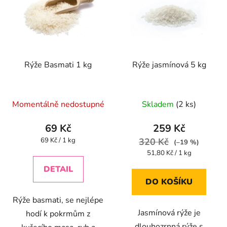
p
o
i
d
s
u
p
k
r
t
Rýže Basmati 1 kg
Rýže jasmínová 5 kg
o
ů
d
u
Momentálně nedostupné
Skladem
(2 ks)
k
t
69 Kč
259 Kč
ů
Měrná
69 Kč / 1 kg
320 Kč
(–19 %)
cena:
Měrná
51,80 Kč / 1 kg
cena:
DETAIL
DO KOŠÍKU
Rýže basmati, se nejlépe
Jasmínová rýže je
hodí k pokrmům z
dlouhozrnná rýže s