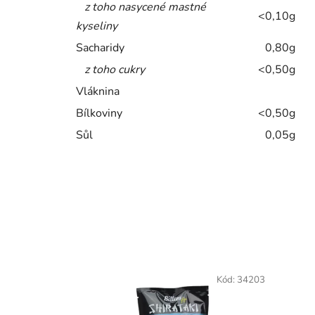
z toho nasycené mastné
<0,10g
kyseliny
Sacharidy
0,80g
z toho cukry
<0,50g
Vláknina
Bílkoviny
<0,50g
Sůl
0,05g
Kód:
34203