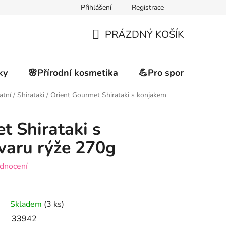
Přihlášení
Registrace
akupovat
Obchodní podmínky
Podmínky ochrany osobních 
PRÁZDNÝ KOŠÍK
NÁKUPNÍ
KOŠÍK
ky
🌸Přírodní kosmetika
💪Pro sportovce
atní
/
Shirataki
/
Orient Gourmet Shirataki s konjakem
t Shirataki s
varu rýže 270g
dnocení
Skladem
(3 ks)
33942