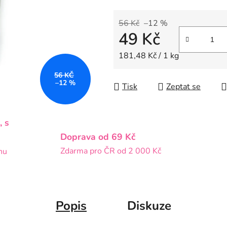
z
5
56 Kč
–12 %
49 Kč
hvězdiček.
Měrná cena:
181,48 Kč / 1 kg
56 KČ
–12 %
Tisk
Zeptat se
, s
Doprava od 69 Kč
Zdarma pro ČR od 2 000 Kč
nu
Popis
Diskuze