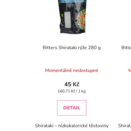
Bitters Shirataki rýže 280 g
Bitt
Momentálně nedostupné
M
45 Kč
Měrná
160,71 Kč / 1 kg
cena:
DETAIL
Shirataki – nízkokalorické těstoviny
Shirat