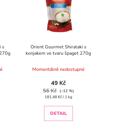
i s
Orient Gourmet Shirataki s
 270g
konjakem ve tvaru špaget 270g
né
Momentálně nedostupné
49 Kč
56 Kč
(–12 %)
Měrná
181,48 Kč / 1 kg
cena:
DETAIL