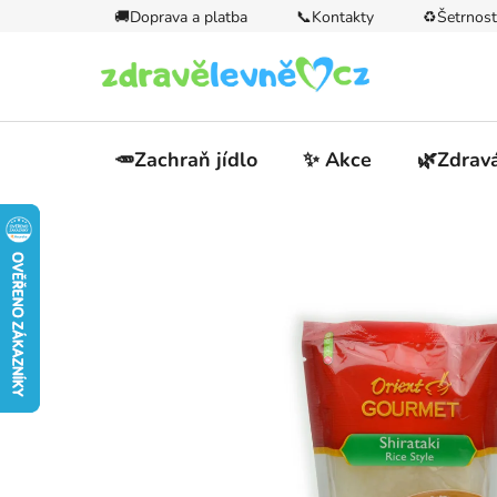
Přejít
🚚Doprava a platba
📞Kontakty
♻️Šetrnost
na
obsah
🥕Zachraň jídlo
✨ Akce
🌿Zdravá