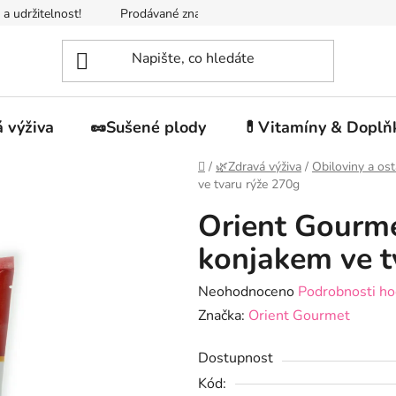
 a udržitelnost!
Prodávané značky
Napište nám
Jak n
 výživa
🥜Sušené plody
💊Vitamíny & Doplň
Domů
/
🌿Zdravá výživa
/
Obiloviny a ost
ve tvaru rýže 270g
Orient Gourme
konjakem ve t
Průměrné
Neohodnoceno
Podrobnosti ho
hodnocení
Značka:
Orient Gourmet
produktu
Dostupnost
je
Kód:
0,0