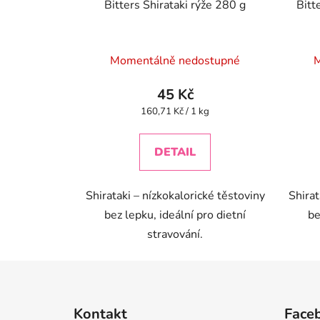
Bitters Shirataki rýže 280 g
Bitt
Momentálně nedostupné
M
45 Kč
Měrná
160,71 Kč / 1 kg
cena:
DETAIL
Shirataki – nízkokalorické těstoviny
Shirat
bez lepku, ideální pro dietní
be
stravování.
Z
á
Kontakt
Face