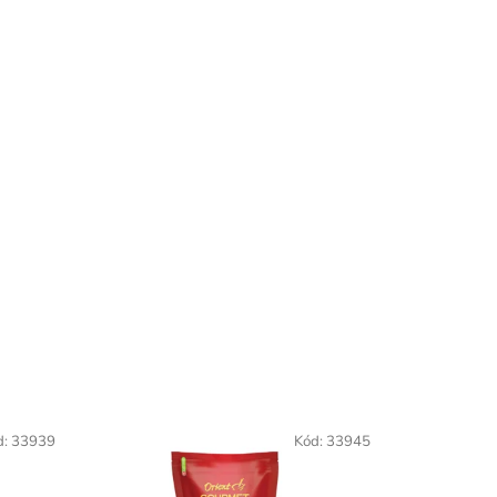
d:
33939
Kód:
33945