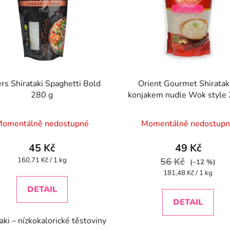
ers Shirataki Spaghetti Bold
Orient Gourmet Shiratak
280 g
konjakem nudle Wok style
omentálně nedostupné
Momentálně nedostup
45 Kč
49 Kč
Měrná
160,71 Kč / 1 kg
56 Kč
(–12 %)
cena:
Měrná
181,48 Kč / 1 kg
cena:
DETAIL
DETAIL
aki – nízkokalorické těstoviny