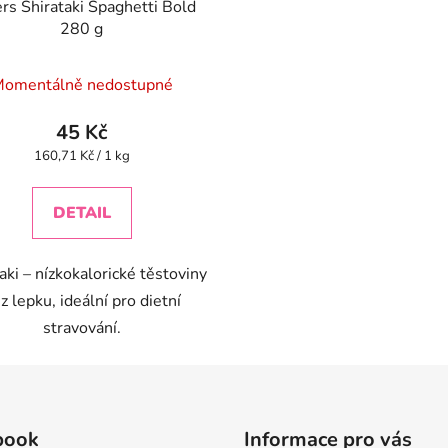
ers Shirataki Spaghetti Bold
280 g
omentálně nedostupné
45 Kč
Měrná
160,71 Kč / 1 kg
cena:
DETAIL
aki – nízkokalorické těstoviny
z lepku, ideální pro dietní
stravování.
book
Informace pro vás