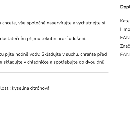
Dopl
Kate
u chcete, vše společně naservírujte a vychutnejte si
Hmo
EAN
edostatečním přijmu tekutin hrozí udušení.
Znač
u pijte hodně vody. Skladujte v suchu, chraňte před
EAN
 skladujte v chladničce a spotřebujte do dvou dnů.
osti: kyselina citrónová