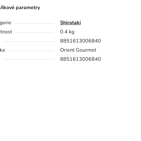
ňkové parametry
gorie
Shirataki
tnost
0.4 kg
8851613006840
ka
Orient Gourmet
8851613006840