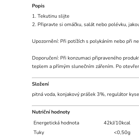
Popis
1. Tekutinu slijte
2. Připravte si omáčku, salát nebo polévku, jako
Upozornění: Při potížích s polykáním nebo při n
Doporučení: Při konzumaci připraveného produkt
teplem a přímým slunečním zářením. Po otevření
Složení
pitná voda, konjakový prášek 3%, regulátor kysel
Nutriční hodnoty
Energetická hodnota
42kJ/10kcal
Tuky
<0,50g