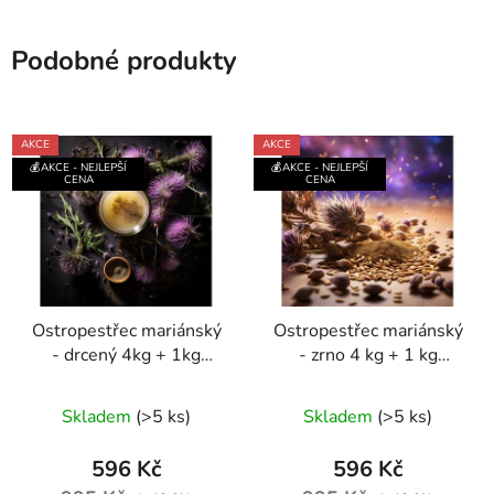
Podobné produkty
AKCE
AKCE
💰AKCE - NEJLEPŠÍ
💰AKCE - NEJLEPŠÍ
CENA
CENA
Ostropestřec mariánský
Ostropestřec mariánský
- drcený 4kg + 1kg
- zrno 4 kg + 1 kg
ZDARMA
ZDARMA
Průměrné
Průměrné
Skladem
(>5 ks)
Skladem
(>5 ks)
hodnocení
hodnocení
produktu
produktu
596 Kč
596 Kč
je
je