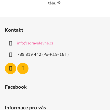
těla. 💚
Z
á
Kontakt
p
a
info
@
zdravelevne.cz
t
í
739 819 442 (Po-Pá:9-15 h)
Facebook
Informace pro vás