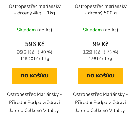
Ostropestřec mariánský
Ostropestřec mariánský
- drcený 4kg + 1kg
- drcený 500 g
ZDARMA
Průměrné
Skladem
(>5 ks)
Skladem
(>5 ks)
hodnocení
produktu
596 Kč
99 Kč
je
995 Kč
129 Kč
(–40 %)
(–23 %)
4,7
Měrná
Měrná
119,20 Kč / 1 kg
198 Kč / 1 kg
cena:
cena:
z
5
DO KOŠÍKU
DO KOŠÍKU
hvězdiček.
Ostropestřec Mariánský -
Ostropestřec Mariánský -
Přírodní Podpora Zdraví
Přírodní Podpora Zdraví
Jater a Celkové Vitality
Jater a Celkové Vitality