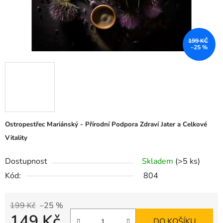
199 KČ
–25 %
Ostropestřec Mariánský - Přírodní Podpora Zdraví Jater a Celkové
Vitality
Dostupnost
Skladem
(>5 ks)
Kód:
804
199 Kč
–25 %
149 Kč
DO KOŠÍKU