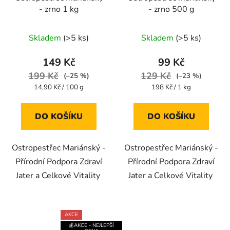
- zrno 1 kg
- zrno 500 g
Průměrné
Průměrné
Skladem
(>5 ks)
Skladem
(>5 ks)
hodnocení
hodnocení
produktu
produktu
149 Kč
99 Kč
je
je
199 Kč
129 Kč
(–25 %)
(–23 %)
4,4
5,0
Měrná
Měrná
14,90 Kč / 100 g
198 Kč / 1 kg
cena:
cena:
z
z
5
5
DO KOŠÍKU
DO KOŠÍKU
hvězdiček.
hvězdiček.
Ostropestřec Mariánský -
Ostropestřec Mariánský -
Přírodní Podpora Zdraví
Přírodní Podpora Zdraví
Jater a Celkové Vitality
Jater a Celkové Vitality
AKCE
💰AKCE - NEJLEPŠÍ