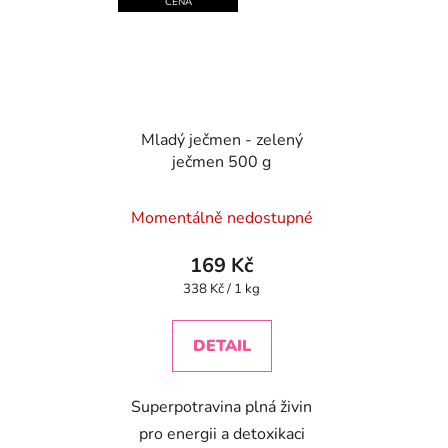
CENA
Mladý ječmen - zelený
ječmen 500 g
Momentálně nedostupné
169 Kč
Měrná
338 Kč / 1 kg
cena:
DETAIL
Superpotravina plná živin
pro energii a detoxikaci