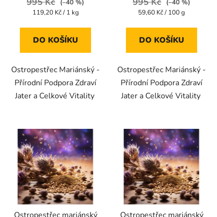
995 Kč
995 Kč
(–40 %)
(–40 %)
4,7
5,0
Měrná
Měrná
119,20 Kč / 1 kg
59,60 Kč / 100 g
cena:
cena:
z
z
5
5
DO KOŠÍKU
DO KOŠÍKU
hvězdiček.
hvězdiček.
Ostropestřec Mariánský -
Ostropestřec Mariánský -
Přírodní Podpora Zdraví
Přírodní Podpora Zdraví
Jater a Celkové Vitality
Jater a Celkové Vitality
Ostropestřec mariánský
Ostropestřec mariánský