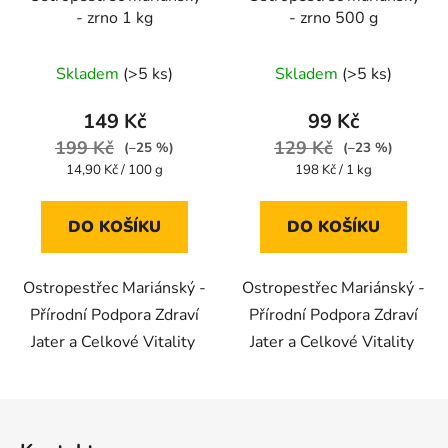
- zrno 1 kg
- zrno 500 g
Průměrné
Průměrné
Skladem
(>5 ks)
Skladem
(>5 ks)
hodnocení
hodnocení
produktu
produktu
149 Kč
99 Kč
je
je
199 Kč
129 Kč
(–25 %)
(–23 %)
4,4
5,0
Měrná
Měrná
14,90 Kč / 100 g
198 Kč / 1 kg
cena:
cena:
z
z
5
5
DO KOŠÍKU
DO KOŠÍKU
hvězdiček.
hvězdiček.
Ostropestřec Mariánský -
Ostropestřec Mariánský -
Přírodní Podpora Zdraví
Přírodní Podpora Zdraví
Jater a Celkové Vitality
Jater a Celkové Vitality
Z
á