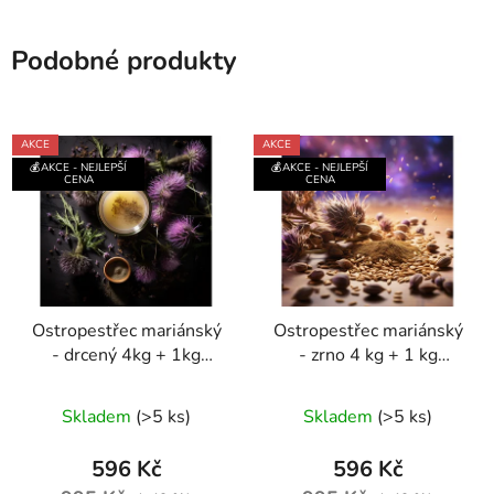
Podobné produkty
AKCE
AKCE
💰AKCE - NEJLEPŠÍ
💰AKCE - NEJLEPŠÍ
CENA
CENA
Ostropestřec mariánský
Ostropestřec mariánský
- drcený 4kg + 1kg
- zrno 4 kg + 1 kg
ZDARMA
ZDARMA
Průměrné
Průměrné
Skladem
(>5 ks)
Skladem
(>5 ks)
hodnocení
hodnocení
produktu
produktu
596 Kč
596 Kč
je
je