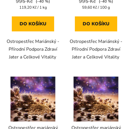
995 Kč
995 Kč
(–40 %)
(–40 %)
4,7
5,0
Měrná
Měrná
119,20 Kč / 1 kg
59,60 Kč / 100 g
cena:
cena:
z
z
5
5
DO KOŠÍKU
DO KOŠÍKU
hvězdiček.
hvězdiček.
Ostropestřec Mariánský -
Ostropestřec Mariánský -
Přírodní Podpora Zdraví
Přírodní Podpora Zdraví
Jater a Celkové Vitality
Jater a Celkové Vitality
Ostropestřec mariánský
Ostropestřec mariánský