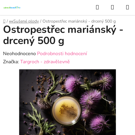
Přejít
Hledat
NÁKUP
na
KOŠÍK
obsah
Domů
/
🥜Sušené plody
/
Ostropestřec mariánský - drcený 500 g
Ostropestřec mariánský -
drcený 500 g
Průměrné
Neohodnoceno
Podrobnosti hodnocení
hodnocení
Značka:
Targroch - zdravělevně
produktu
je
0,0
z
5
hvězdiček.