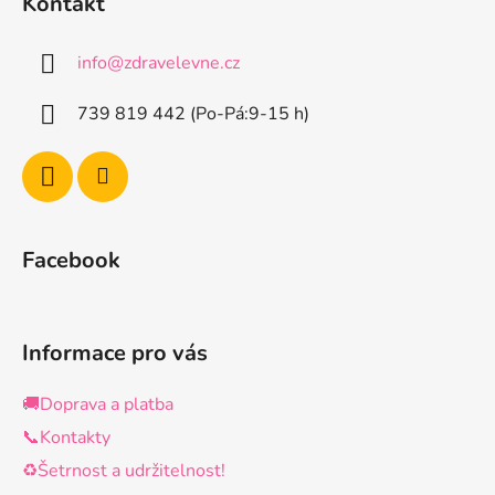
Kontakt
p
a
info
@
zdravelevne.cz
t
í
739 819 442 (Po-Pá:9-15 h)
Facebook
Informace pro vás
🚚Doprava a platba
📞Kontakty
♻️Šetrnost a udržitelnost!