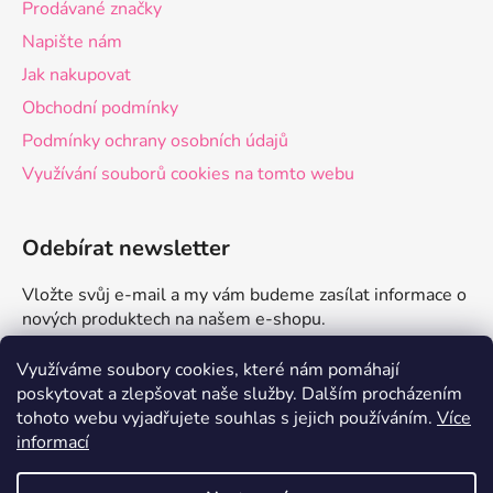
Prodávané značky
Napište nám
Jak nakupovat
Obchodní podmínky
Podmínky ochrany osobních údajů
Využívání souborů cookies na tomto webu
Odebírat newsletter
Vložte svůj e-mail a my vám budeme zasílat informace o
nových produktech na našem e-shopu.
E-mail
Využíváme soubory cookies, které nám pomáhají
poskytovat a zlepšovat naše služby.
Dalším procházením
tohoto webu vyjadřujete souhlas s jejich používáním.
Více
PŘIHLÁSIT SE
informací