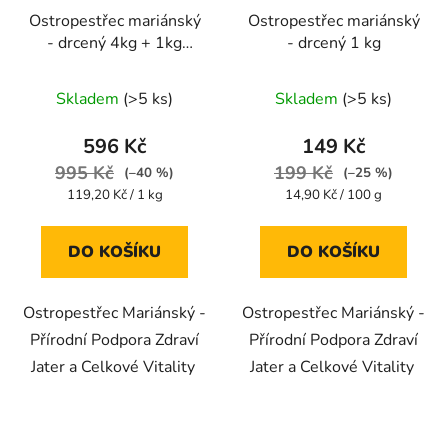
Ostropestřec mariánský
Ostropestřec mariánský
- drcený 4kg + 1kg
- drcený 1 kg
ZDARMA
Průměrné
Průměrné
Skladem
(>5 ks)
Skladem
(>5 ks)
hodnocení
hodnocení
produktu
produktu
596 Kč
149 Kč
je
je
995 Kč
199 Kč
(–40 %)
(–25 %)
4,7
4,5
Měrná
Měrná
119,20 Kč / 1 kg
14,90 Kč / 100 g
cena:
cena:
z
z
5
5
DO KOŠÍKU
DO KOŠÍKU
hvězdiček.
hvězdiček.
Ostropestřec Mariánský -
Ostropestřec Mariánský -
Přírodní Podpora Zdraví
Přírodní Podpora Zdraví
Jater a Celkové Vitality
Jater a Celkové Vitality