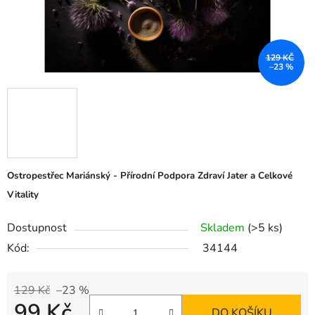
129 KČ
–23 %
Ostropestřec Mariánský - Přírodní Podpora Zdraví Jater a Celkové
Vitality
Dostupnost
Skladem
(>5 ks)
Kód:
34144
129 Kč
–23 %
99 Kč
DO KOŠÍKU