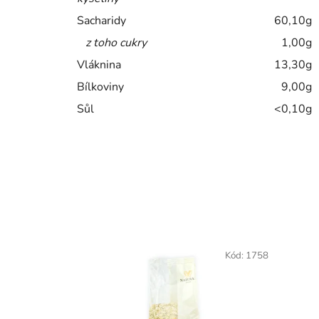
Sacharidy
60,10g
z toho cukry
1,00g
Vláknina
13,30g
Bílkoviny
9,00g
Sůl
<0,10g
Kód:
1758