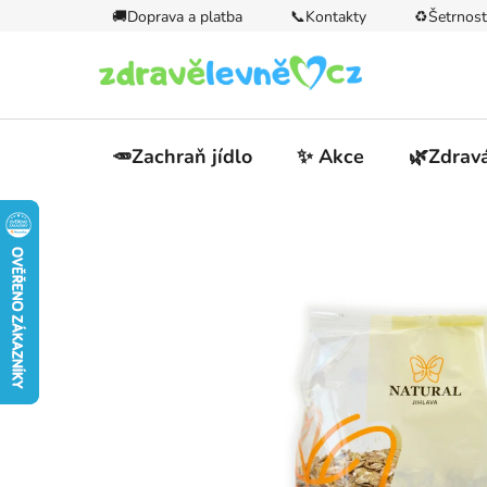
Přejít
🚚Doprava a platba
📞Kontakty
♻️Šetrnost
na
obsah
🥕Zachraň jídlo
✨ Akce
🌿Zdravá