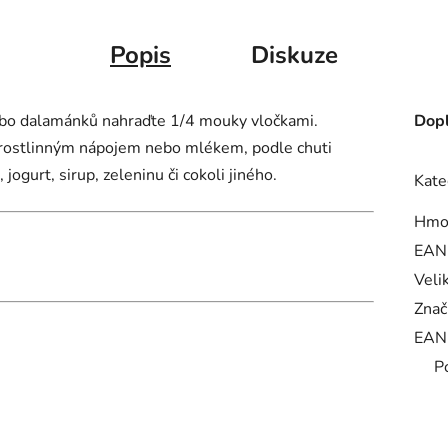
Popis
Diskuze
 nebo dalamánků nahraďte 1/4 mouky vločkami.
Dopl
 rostlinným nápojem nebo mlékem, podle chuti
ogurt, sirup, zeleninu či cokoli jiného.
Kate
Hmo
EAN
Veli
Znač
EAN
P