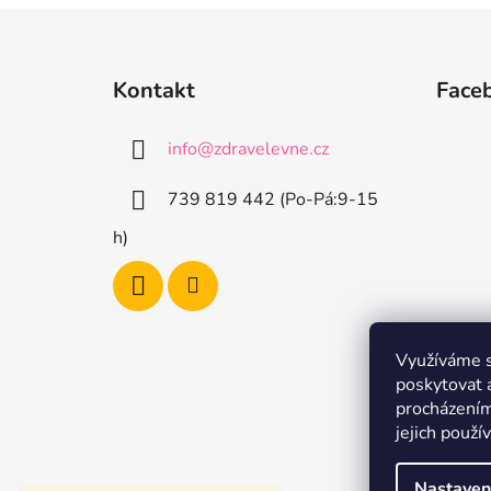
Z
á
Kontakt
Face
p
a
info
@
zdravelevne.cz
t
í
739 819 442 (Po-Pá:9-15
h)
Využíváme s
poskytovat 
procházením
jejich použí
Nastaven