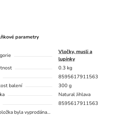
ňkové parametry
Vločky, musli a
gorie
lupínky
tnost
0.3 kg
8595617911563
kost balení
300 g
ka
Natural Jihlava
8595617911563
oložka byla vyprodána…