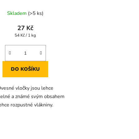
Skladem
(>5 ks)
27 Kč
Měrná
54 Kč / 1 kg
cena:
DO KOŠÍKU
vesné vločky jsou lehce
itelné a známé svým obsahem
ehce rozpustné vlákniny.