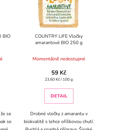
é BIO
COUNTRY LIFE Vločky
amarantové BIO 250 g
né
Momentálně nedostupné
59 Kč
Měrná
23,60 Kč / 100 g
cena:
DETAIL
 že se
Drobné vločky z amarantu v
pak se
biokvalitě s lehce oříškovou chutí.
vané,
Rychlá a snadná příprava. Široké