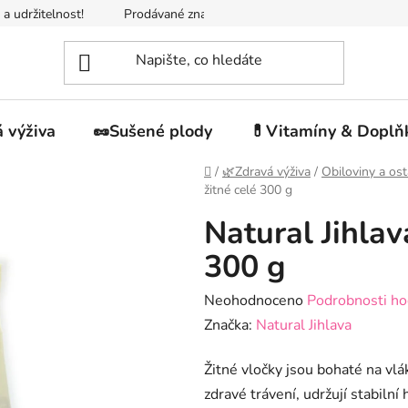
 a udržitelnost!
Prodávané značky
Napište nám
Jak n
 výživa
🥜Sušené plody
💊Vitamíny & Doplň
Domů
/
🌿Zdravá výživa
/
Obiloviny a ost
žitné celé 300 g
Natural Jihlav
300 g
Průměrné
Neohodnoceno
Podrobnosti ho
hodnocení
Značka:
Natural Jihlava
produktu
Žitné vločky jsou bohaté na vlá
je
zdravé trávení, udržují stabilní
0,0