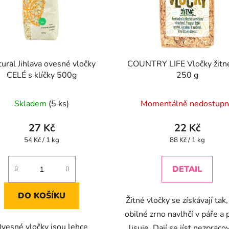
ural Jihlava ovesné vločky
COUNTRY LIFE Vločky žitn
CELÉ s klíčky 500g
250 g
Skladem
(5 ks)
Momentálně nedostup
27 Kč
22 Kč
Měrná
Měrná
54 Kč / 1 kg
88 Kč / 1 kg
cena:
cena:
DETAIL
DO KOŠÍKU
Žitné vločky se získávají tak,
obilné zrno navlhčí v páře a 
vesné vločky jsou lehce
lisuje. Dají se jíst nezpraco