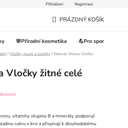
Přihlášení
Registrace
akupovat
Obchodní podmínky
Podmínky ochrany osobních 
PRÁZDNÝ KOŠÍK
NÁKUPNÍ
KOŠÍK
ky
🌸Přírodní kosmetika
💪Pro sportovce
atní
/
Vločky, musli a lupínky
/
Natural Jihlava Vločky
a Vločky žitné celé
dnocení
kninu, vitamíny skupiny B a minerály, podporují
 hladinu cukru v krvi a přispívají k dlouhodobému