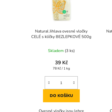
Natural Jihlava ovesné vločky
Nat
CELÉ s klíčky BEZLEPKOVÉ 500g
Skladem
(3 ks)
39 Kč
Měrná
78 Kč / 1 kg
cena:
DO KOŠÍKU
Ovesné vločky jsou lehce
O