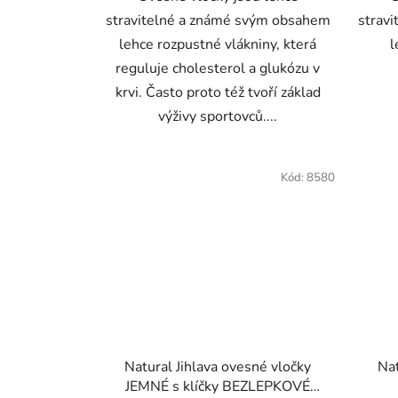
stravitelné a známé svým obsahem
strav
lehce rozpustné vlákniny, která
l
reguluje cholesterol a glukózu v
krvi. Často proto též tvoří základ
výživy sportovců....
Kód:
8580
Natural Jihlava ovesné vločky
Nat
JEMNÉ s klíčky BEZLEPKOVÉ