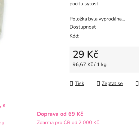
pocitu sytosti.
z
5
Položka byla vyprodána…
hvězdiček.
Dostupnost
Kód:
29 Kč
Měrná cena:
96,67 Kč / 1 kg
Tisk
Zeptat se
, s
Doprava od 69 Kč
Zdarma pro ČR od 2 000 Kč
nu