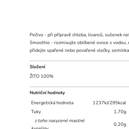
Pečivo - při přípravě chleba, lívanců, sušenek
Smoothie - rozmixujte oblíbené ovoce s vodou,
přidejte spařené nebo povařené vločky, semínka, j
Složení
ŽITO 100%
Nutriční hodnoty
Energetická hodnota
1237kJ/295kcal
Tuky
1,70g
z toho nasycené mastné
0,20g
kyseliny