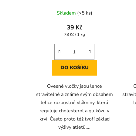
500g
Skladem
(>5 ks)
39 Kč
Měrná
78 Kč / 1 kg
cena:
DO KOŠÍKU
Ovesné vločky jsou lehce
O
stravitelné a známé svým obsahem
strav
lehce rozpustné vlákniny, která
l
reguluje cholesterol a glukózu v
krvi. Často proto též tvoří základ
výživy atletů,...