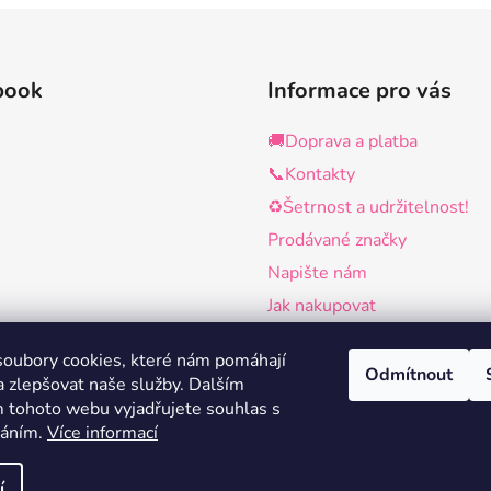
book
Informace pro vás
🚚Doprava a platba
📞Kontakty
♻️Šetrnost a udržitelnost!
Prodávané značky
Napište nám
Jak nakupovat
Obchodní podmínky
oubory cookies, které nám pomáhají
Podmínky ochrany osobních 
Odmítnout
a zlepšovat naše služby.
Dalším
Využívání souborů cookies n
 tohoto webu vyjadřujete souhlas s
tomto webu
váním.
Více informací
í