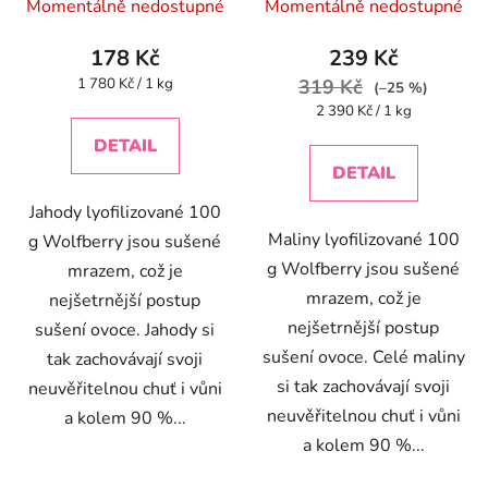
Momentálně nedostupné
Momentálně nedostupné
178 Kč
239 Kč
Měrná
1 780 Kč / 1 kg
319 Kč
(–25 %)
cena:
Měrná
2 390 Kč / 1 kg
cena:
DETAIL
DETAIL
Jahody lyofilizované 100
Maliny lyofilizované 100
g Wolfberry jsou sušené
g Wolfberry jsou sušené
mrazem, což je
mrazem, což je
nejšetrnější postup
nejšetrnější postup
sušení ovoce. Jahody si
sušení ovoce. Celé maliny
tak zachovávají svoji
si tak zachovávají svoji
neuvěřitelnou chuť i vůni
neuvěřitelnou chuť i vůni
a kolem 90 %...
a kolem 90 %...