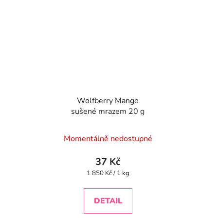
Wolfberry Mango
sušené mrazem 20 g
Momentálně nedostupné
37 Kč
Měrná
1 850 Kč / 1 kg
cena:
DETAIL