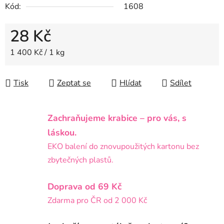
Kód:
1608
28 Kč
Měrná cena:
1 400 Kč / 1 kg
Tisk
Zeptat se
Hlídat
Sdílet
Zachraňujeme krabice – pro vás, s
láskou.
EKO balení do znovupoužitých kartonu bez
zbytečných plastů.
Doprava od 69 Kč
Zdarma pro ČR od 2 000 Kč