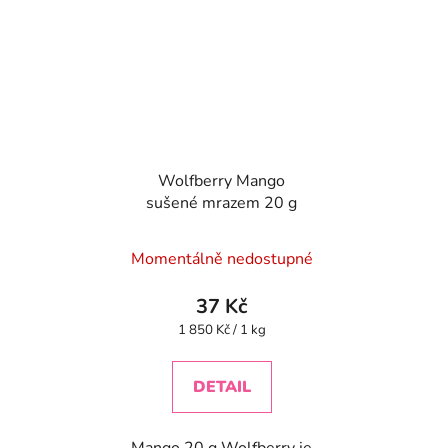
Wolfberry Mango
sušené mrazem 20 g
Momentálně nedostupné
37 Kč
Měrná
1 850 Kč / 1 kg
cena:
DETAIL
Mango 20 g Wolfberry je