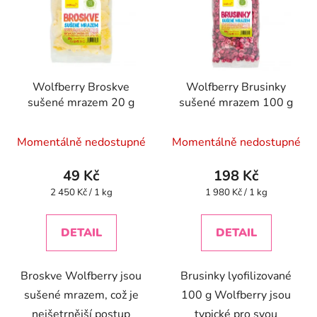
Wolfberry Broskve
Wolfberry Brusinky
sušené mrazem 20 g
sušené mrazem 100 g
Momentálně nedostupné
Momentálně nedostupné
49 Kč
198 Kč
Měrná
Měrná
2 450 Kč / 1 kg
1 980 Kč / 1 kg
cena:
cena:
DETAIL
DETAIL
Broskve Wolfberry jsou
Brusinky lyofilizované
sušené mrazem, což je
100 g Wolfberry jsou
nejšetrnější postup
typické pro svou