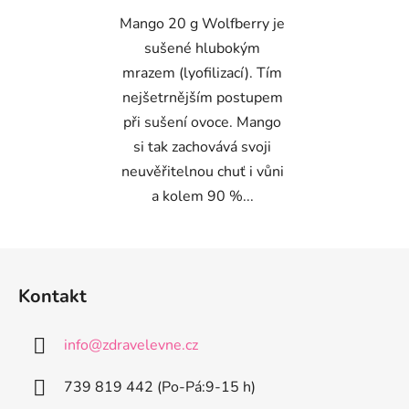
Mango 20 g Wolfberry je
sušené hlubokým
mrazem (lyofilizací). Tím
nejšetrnějším postupem
při sušení ovoce. Mango
si tak zachovává svoji
neuvěřitelnou chuť i vůni
a kolem 90 %...
Z
á
Kontakt
p
a
info
@
zdravelevne.cz
t
í
739 819 442 (Po-Pá:9-15 h)