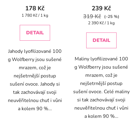
178 Kč
239 Kč
Měrná
1 780 Kč / 1 kg
319 Kč
(–25 %)
cena:
Měrná
2 390 Kč / 1 kg
cena:
DETAIL
DETAIL
Jahody lyofilizované 100
Maliny lyofilizované 100
g Wolfberry jsou sušené
g Wolfberry jsou sušené
mrazem, což je
mrazem, což je
nejšetrnější postup
nejšetrnější postup
sušení ovoce. Jahody si
sušení ovoce. Celé maliny
tak zachovávají svoji
si tak zachovávají svoji
neuvěřitelnou chuť i vůni
neuvěřitelnou chuť i vůni
a kolem 90 %...
a kolem 90 %...