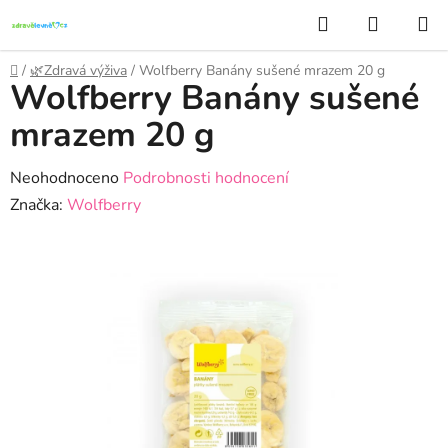
Přejít
Hledat
NÁKUP
na
KOŠÍK
obsah
Domů
/
🌿Zdravá výživa
/
Wolfberry Banány sušené mrazem 20 g
Wolfberry Banány sušené
mrazem 20 g
Průměrné
Neohodnoceno
Podrobnosti hodnocení
hodnocení
Značka:
Wolfberry
produktu
je
0,0
z
5
hvězdiček.