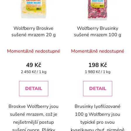
Wolfberry Broskve
Wolfberry Brusinky
sušené mrazem 20 g
sušené mrazem 100 g
Momentálně nedostupné
Momentálně nedostupné
49 Kč
198 Kč
Měrná
Měrná
2 450 Kč / 1 kg
1 980 Kč / 1 kg
cena:
cena:
DETAIL
DETAIL
Broskve Wolfberry jsou
Brusinky lyofilizované
sušené mrazem, což je
100 g Wolfberry jsou
nejšetrnější postup
typické pro svou
sušení ovoce. Plátky
kyselkavou chuť, nicméně