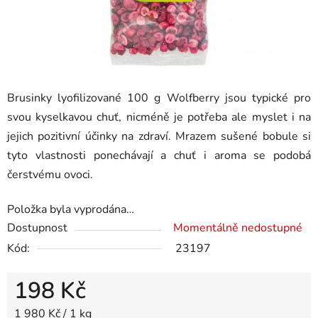
Brusinky lyofilizované 100 g Wolfberry jsou typické pro
svou kyselkavou chuť, nicméně je potřeba ale myslet i na
jejich pozitivní účinky na zdraví. Mrazem sušené bobule si
tyto vlastnosti ponechávají a chuť i aroma se podobá
čerstvému ovoci.
Položka byla vyprodána…
Dostupnost
Momentálně nedostupné
Kód:
23197
198 Kč
Měrná cena:
1 980 Kč / 1 kg