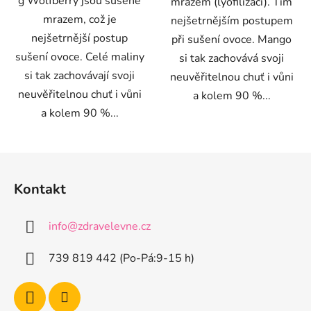
g Wolfberry jsou sušené
mrazem (lyofilizací). Tím
mrazem, což je
nejšetrnějším postupem
nejšetrnější postup
při sušení ovoce. Mango
sušení ovoce. Celé maliny
si tak zachovává svoji
si tak zachovávají svoji
neuvěřitelnou chuť i vůni
neuvěřitelnou chuť i vůni
a kolem 90 %...
a kolem 90 %...
Z
á
Kontakt
p
a
info
@
zdravelevne.cz
t
í
739 819 442 (Po-Pá:9-15 h)