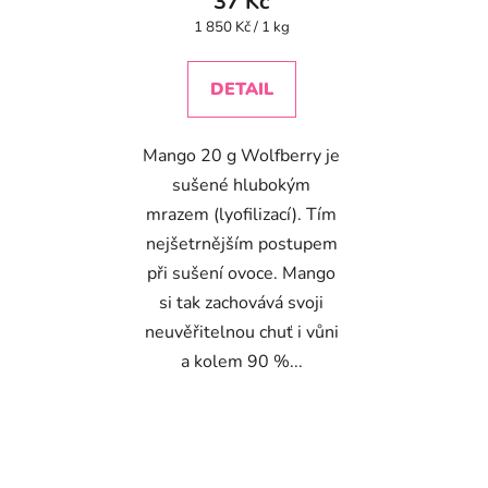
37 Kč
Měrná
1 850 Kč / 1 kg
cena:
DETAIL
Mango 20 g Wolfberry je
sušené hlubokým
mrazem (lyofilizací). Tím
nejšetrnějším postupem
při sušení ovoce. Mango
si tak zachovává svoji
neuvěřitelnou chuť i vůni
a kolem 90 %...