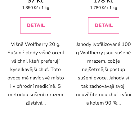
37 Kč
178 Kč
Měrná
Měrná
1 850 Kč / 1 kg
1 780 Kč / 1 kg
cena:
cena:
DETAIL
DETAIL
Višně Wolfberry 20 g.
Jahody lyofilizované 100
Sušené plody višně ocení
g Wolfberry jsou sušené
všichni, kteří preferují
mrazem, což je
kyselkavější chuť. Toto
nejšetrnější postup
ovoce má navíc své místo
sušení ovoce. Jahody si
i v přírodní medicíně. S
tak zachovávají svoji
metodou sušení mrazem
neuvěřitelnou chuť i vůni
zůstává...
a kolem 90 %...