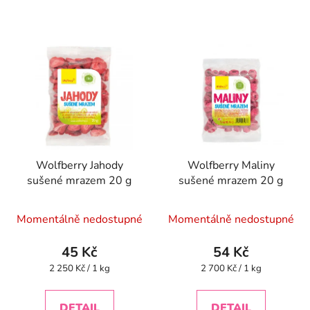
Wolfberry Jahody
Wolfberry Maliny
sušené mrazem 20 g
sušené mrazem 20 g
Průměrné
Momentálně nedostupné
Momentálně nedostupné
hodnocení
produktu
45 Kč
54 Kč
je
Měrná
Měrná
2 250 Kč / 1 kg
2 700 Kč / 1 kg
cena:
cena:
4,3
z
DETAIL
DETAIL