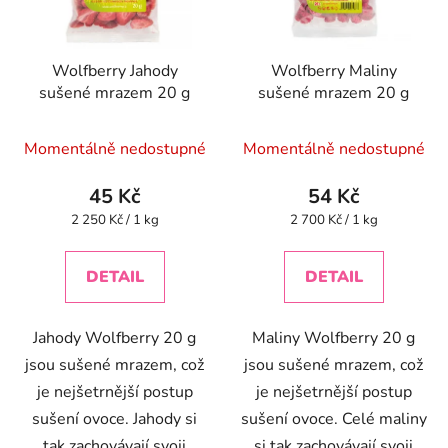
Wolfberry Jahody
Wolfberry Maliny
sušené mrazem 20 g
sušené mrazem 20 g
Průměrné
Momentálně nedostupné
Momentálně nedostupné
hodnocení
produktu
45 Kč
54 Kč
je
Měrná
Měrná
2 250 Kč / 1 kg
2 700 Kč / 1 kg
cena:
cena:
4,3
z
DETAIL
DETAIL
5
hvězdiček.
Jahody Wolfberry 20 g
Maliny Wolfberry 20 g
jsou sušené mrazem, což
jsou sušené mrazem, což
je nejšetrnější postup
je nejšetrnější postup
sušení ovoce. Jahody si
sušení ovoce. Celé maliny
tak zachovávají svoji
si tak zachovávají svoji