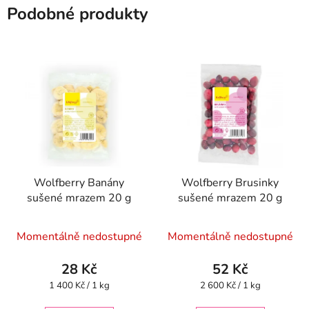
Podobné produkty
Wolfberry Banány
Wolfberry Brusinky
sušené mrazem 20 g
sušené mrazem 20 g
Momentálně nedostupné
Momentálně nedostupné
28 Kč
52 Kč
Měrná
Měrná
1 400 Kč / 1 kg
2 600 Kč / 1 kg
cena:
cena: