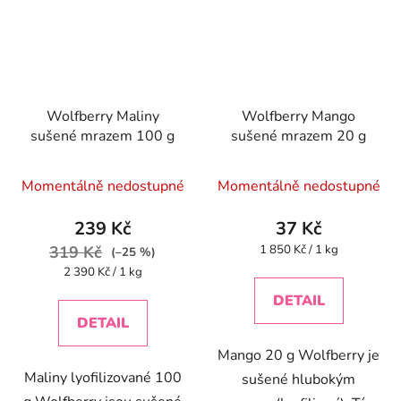
Wolfberry Maliny
Wolfberry Mango
sušené mrazem 100 g
sušené mrazem 20 g
Momentálně nedostupné
Momentálně nedostupné
239 Kč
37 Kč
Měrná
319 Kč
1 850 Kč / 1 kg
(–25 %)
cena:
Měrná
2 390 Kč / 1 kg
cena:
DETAIL
DETAIL
Mango 20 g Wolfberry je
Maliny lyofilizované 100
sušené hlubokým