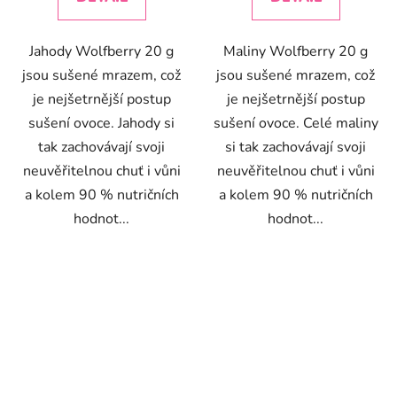
5
hvězdiček.
Jahody Wolfberry 20 g
Maliny Wolfberry 20 g
jsou sušené mrazem, což
jsou sušené mrazem, což
je nejšetrnější postup
je nejšetrnější postup
sušení ovoce. Jahody si
sušení ovoce. Celé maliny
tak zachovávají svoji
si tak zachovávají svoji
neuvěřitelnou chuť i vůni
neuvěřitelnou chuť i vůni
a kolem 90 % nutričních
a kolem 90 % nutričních
hodnot...
hodnot...