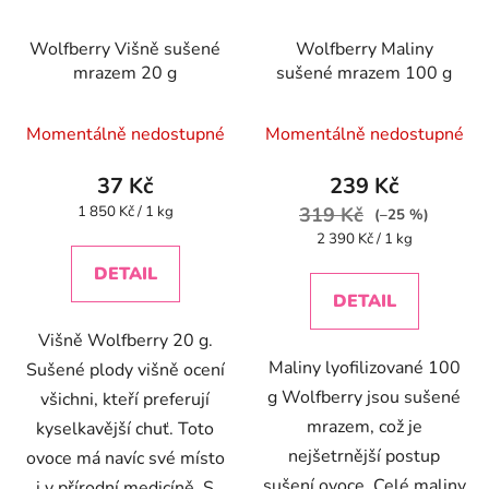
Wolfberry Višně sušené
Wolfberry Maliny
mrazem 20 g
sušené mrazem 100 g
Momentálně nedostupné
Momentálně nedostupné
37 Kč
239 Kč
Měrná
1 850 Kč / 1 kg
319 Kč
(–25 %)
cena:
Měrná
2 390 Kč / 1 kg
cena:
DETAIL
DETAIL
Višně Wolfberry 20 g.
Maliny lyofilizované 100
Sušené plody višně ocení
g Wolfberry jsou sušené
všichni, kteří preferují
mrazem, což je
kyselkavější chuť. Toto
nejšetrnější postup
ovoce má navíc své místo
sušení ovoce. Celé maliny
i v přírodní medicíně. S