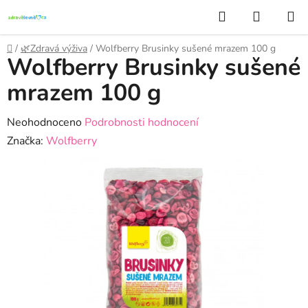
Přejít
Hledat
NÁKUP
na
KOŠÍK
obsah
Domů
/
🌿Zdravá výživa
/
Wolfberry Brusinky sušené mrazem 100 g
Wolfberry Brusinky sušené
mrazem 100 g
Průměrné
Neohodnoceno
Podrobnosti hodnocení
hodnocení
Značka:
Wolfberry
produktu
je
0,0
z
5
hvězdiček.