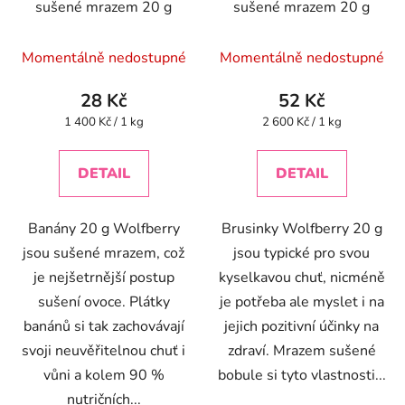
sušené mrazem 20 g
sušené mrazem 20 g
Momentálně nedostupné
Momentálně nedostupné
28 Kč
52 Kč
Měrná
Měrná
1 400 Kč / 1 kg
2 600 Kč / 1 kg
cena:
cena:
DETAIL
DETAIL
Banány 20 g Wolfberry
Brusinky Wolfberry 20 g
jsou sušené mrazem, což
jsou typické pro svou
je nejšetrnější postup
kyselkavou chuť, nicméně
sušení ovoce. Plátky
je potřeba ale myslet i na
banánů si tak zachovávají
jejich pozitivní účinky na
svoji neuvěřitelnou chuť i
zdraví. Mrazem sušené
vůni a kolem 90 %
bobule si tyto vlastnosti...
nutričních...