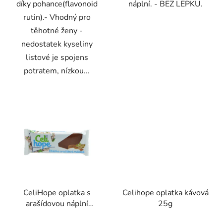
díky pohance(flavonoid
náplní. - BEZ LEPKU.
rutin).- Vhodný pro
těhotné ženy -
nedostatek kyseliny
listové je spojens
potratem, nízkou...
CeliHope oplatka s
Celihope oplatka kávová
arašídovou náplní
25g
máčená 35g