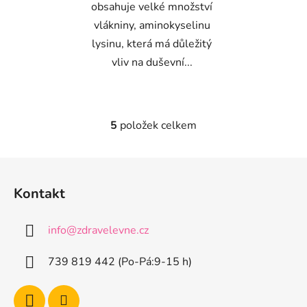
obsahuje velké množství
vlákniny, aminokyselinu
lysinu, která má důležitý
vliv na duševní...
5
položek celkem
O
v
l
Z
á
á
d
Kontakt
p
a
a
c
info
@
zdravelevne.cz
t
í
p
í
739 819 442 (Po-Pá:9-15 h)
r
v
k