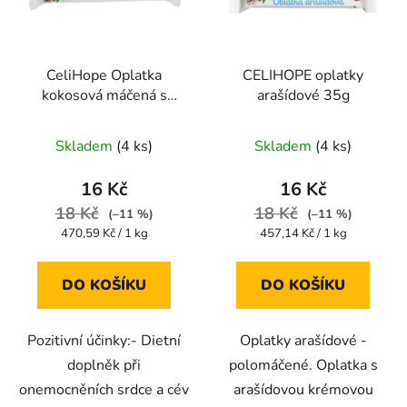
s
r
p
o
r
d
CeliHope Oplatka
CELIHOPE oplatky
o
u
kokosová máčená s
arašídové 35g
d
k
pohankou bez lepku
u
t
Průměrné
Průměrné
34g
Skladem
(4 ks)
Skladem
(4 ks)
k
ů
hodnocení
hodnocení
t
produktu
produktu
16 Kč
16 Kč
ů
je
je
18 Kč
18 Kč
(–11 %)
(–11 %)
5,0
5,0
Měrná
Měrná
470,59 Kč / 1 kg
457,14 Kč / 1 kg
cena:
cena:
z
z
5
5
DO KOŠÍKU
DO KOŠÍKU
hvězdiček.
hvězdiček.
Pozitivní účinky:- Dietní
Oplatky arašídové -
doplněk při
polomáčené. Oplatka s
onemocněních srdce a cév
arašídovou krémovou