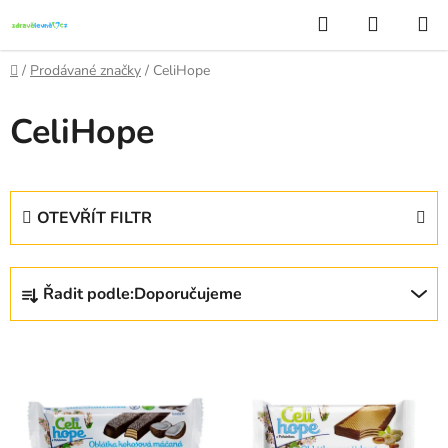
Přejít
Hledat
NÁKUP
na
KOŠÍK
obsah
Domů
/
Prodávané značky
/
CeliHope
CeliHope
OTEVŘÍT FILTR
Ř
Řadit podle:
Doporučujeme
a
z
V
e
ý
n
p
í
i
p