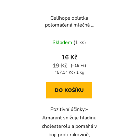
Celihope oplatka
polomáčená mléčná s
AMARANTEM 35g
Průměrné
Skladem
(1 ks)
hodnocení
produktu
16 Kč
je
19 Kč
(–15 %)
5,0
Měrná
457,14 Kč / 1 kg
cena:
z
5
DO KOŠÍKU
hvězdiček.
Pozitivní účinky:-
Amarant snižuje hladinu
cholesterolu a pomáhá v
boji proti rakovině,