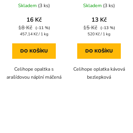
Průměrné
Průměrné
Skladem
(3 ks)
Skladem
(3 ks)
hodnocení
hodnocení
produktu
produktu
16 Kč
13 Kč
je
je
18 Kč
15 Kč
(–11 %)
(–13 %)
5,0
5,0
Měrná
Měrná
457,14 Kč / 1 kg
520 Kč / 1 kg
cena:
cena:
z
z
5
5
DO KOŠÍKU
DO KOŠÍKU
hvězdiček.
hvězdiček.
Celihope opaltka s
Celihope oplatka kávová
arašídovou náplní máčená
bezlepková