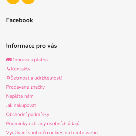
y
v
ý
Facebook
p
i
s
u
Informace pro vás
🚚Doprava a platba
📞Kontakty
♻️Šetrnost a udržitelnost!
Prodávané značky
Napište nám
Jak nakupovat
Obchodní podmínky
Podmínky ochrany osobních údajů
Využívání souborů cookies na tomto webu