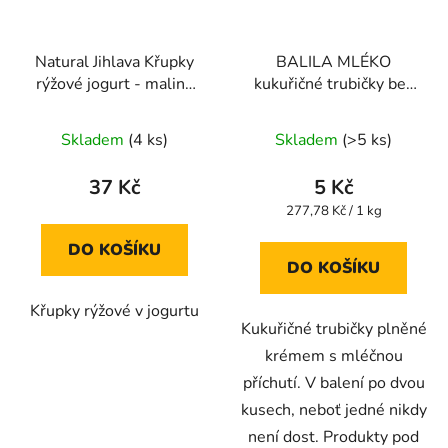
Natural Jihlava Křupky
BALILA MLÉKO
rýžové jogurt - malina
kukuřičné trubičky bez
140 g
lepku 18g
Průměrné
Skladem
(4 ks)
Skladem
(>5 ks)
hodnocení
produktu
37 Kč
5 Kč
je
Měrná
277,78 Kč / 1 kg
cena:
4,0
DO KOŠÍKU
z
DO KOŠÍKU
5
Křupky rýžové v jogurtu
hvězdiček.
Kukuřičné trubičky plněné
krémem s mléčnou
příchutí. V balení po dvou
kusech, neboť jedné nikdy
není dost. Produkty pod