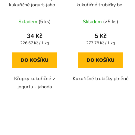
kukuřičné jogurt-jahoda
kukuřičné trubičky bez
140g
lepku 18g
Průměrné
Průměrné
Skladem
(5 ks)
Skladem
(>5 ks)
hodnocení
hodnocení
produktu
produktu
34 Kč
5 Kč
je
je
Měrná
Měrná
226,67 Kč / 1 kg
277,78 Kč / 1 kg
cena:
cena:
5,0
5,0
z
z
DO KOŠÍKU
DO KOŠÍKU
5
5
hvězdiček.
hvězdiček.
Křupky kukuřičné v
Kukuřičné trubičky plněné
jogurtu - jahoda