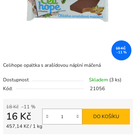
18 KČ
–11 %
Celihope opaltka s arašídovou náplní máčená
Dostupnost
Skladem
(3 ks)
Kód:
21056
18 Kč
–11 %
16 Kč
DO KOŠÍKU
Měrná cena:
457,14 Kč / 1 kg