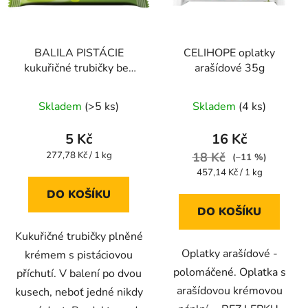
BALILA PISTÁCIE
CELIHOPE oplatky
kukuřičné trubičky bez
arašídové 35g
lepku 18g
Průměrné
Průměrné
Skladem
(>5 ks)
Skladem
(4 ks)
hodnocení
hodnocení
produktu
produktu
5 Kč
16 Kč
je
je
Měrná
277,78 Kč / 1 kg
18 Kč
(–11 %)
cena:
4,5
5,0
Měrná
457,14 Kč / 1 kg
cena:
z
z
DO KOŠÍKU
5
5
DO KOŠÍKU
hvězdiček.
hvězdiček.
Kukuřičné trubičky plněné
Oplatky arašídové -
krémem s pistáciovou
polomáčené. Oplatka s
příchutí. V balení po dvou
arašídovou krémovou
kusech, neboť jedné nikdy