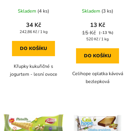
ovoce 140g
Průměrné
Průměrné
Skladem
(4 ks)
Skladem
(3 ks)
hodnocení
hodnocení
produktu
produktu
34 Kč
13 Kč
je
je
Měrná
242,86 Kč / 1 kg
15 Kč
(–13 %)
cena:
5,0
5,0
Měrná
520 Kč / 1 kg
cena:
z
z
DO KOŠÍKU
5
5
DO KOŠÍKU
hvězdiček.
hvězdiček.
Křupky kukuřičné s
Celihope oplatka kávová
jogurtem - lesní ovoce
bezlepková