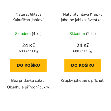
Natural Jihlava
Natural Jihlava Křupky
Kukuřično-jáhlové
jáhelné jablko, švestka a
křupky bez lepku jahoda
dýně 40g
- jablko 40g
Skladem
(4 ks)
Skladem
(2 ks)
24 Kč
24 Kč
Měrná
Měrná
600 Kč / 1 kg
600 Kč / 1 kg
cena:
cena:
DO KOŠÍKU
DO KOŠÍKU
Bez přídavku cukru.
Křupky jáhelné s příchutí
Obsahuje přírodní cukry.