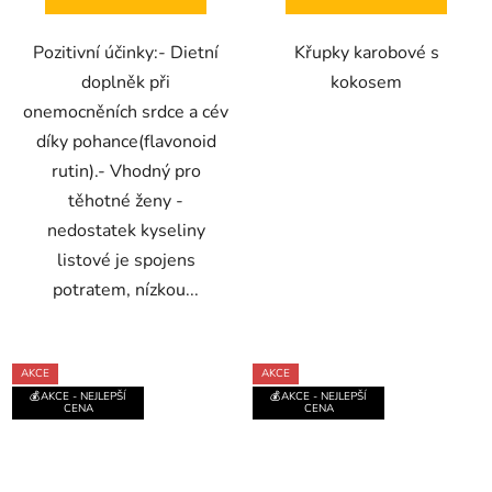
hvězdiček.
hvězdiček.
Pozitivní účinky:- Dietní
Křupky karobové s
doplněk při
kokosem
onemocněních srdce a cév
díky pohance(flavonoid
rutin).- Vhodný pro
těhotné ženy -
nedostatek kyseliny
listové je spojens
potratem, nízkou...
AKCE
AKCE
💰AKCE - NEJLEPŠÍ
💰AKCE - NEJLEPŠÍ
CENA
CENA