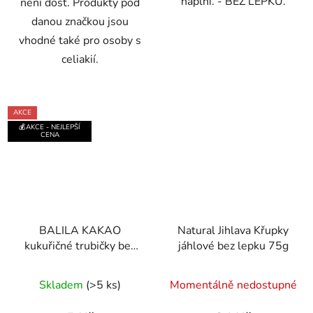
náplní. - BEZ LEPKU.
není dost. Produkty pod
danou značkou jsou
vhodné také pro osoby s
celiakií.
AKCE
💰AKCE - NEJLEPŠÍ
CENA
BALILA KAKAO
Natural Jihlava Křupky
kukuřičné trubičky bez
jáhlové bez lepku 75g
lepku 18g
Průměrné
Skladem
(>5 ks)
Momentálně nedostupné
hodnocení
produktu