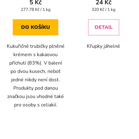
5 Kč
24 Kč
je
Měrná
Měrná
277,78 Kč / 1 kg
320 Kč / 1 kg
cena:
cena:
5,0
z
DO KOŠÍKU
DETAIL
5
hvězdiček.
Kukuřičné trubičky plněné
Křupky jáhelné
krémem s kakaovou
příchutí (83%). V balení
po dvou kusech, neboť
jedné nikdy není dost.
Produkty pod danou
značkou jsou vhodné také
pro osoby s celiakií.