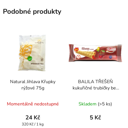
Podobné produkty
Natural Jihlava Křupky
BALILA TŘEŠEŇ
rýžové 75g
kukuřičné trubičky bez
lepku 18g
Průměrné
Průměrné
Momentálně nedostupné
Skladem
(>5 ks)
hodnocení
hodnocení
produktu
produktu
24 Kč
5 Kč
je
je
Měrná
320 Kč / 1 kg