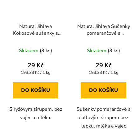
Natural Jihlava
Natural Jihlava Sušenky
Kokosové sušenky s
pomerančové s
citronovou příchutí
datlovým sirupem bez
Průměrné
Průměrné
150g
lepku, mléka a vajec
Skladem
(3 ks)
Skladem
(3 ks)
hodnocení
150g
hodnocení
produktu
produktu
29 Kč
29 Kč
je
je
Měrná
Měrná
193,33 Kč / 1 kg
193,33 Kč / 1 kg
cena:
cena:
5,0
5,0
z
z
DO KOŠÍKU
DO KOŠÍKU
5
5
hvězdiček.
hvězdiček.
S rýžovým sirupem, bez
Sušenky pomerančové s
vajec a mléka.
datlovým sirupem bez
lepku, mléka a vajec