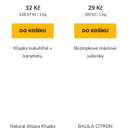
produktu
produktu
32 Kč
29 Kč
je
je
Měrná
Měrná
228,57 Kč / 1 kg
290 Kč / 1 kg
cena:
cena:
5,0
5,0
z
z
DO KOŠÍKU
DO KOŠÍKU
5
5
hvězdiček.
hvězdiček.
Křupky kukuřičné v
Bezlepkové máslové
karamelu
sušenky
Natural Jihlava Křupky
BALILA CITRON