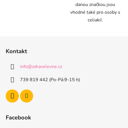
danou značkou jsou
vhodné také pro osoby s
celiakií.
Z
á
Kontakt
p
a
info
@
zdravelevne.cz
t
í
739 819 442 (Po-Pá:9-15 h)
Facebook