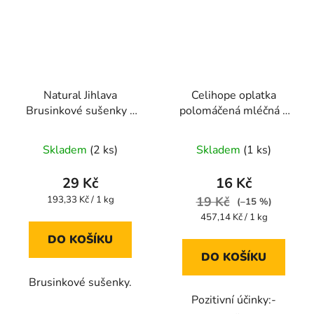
Natural Jihlava
Celihope oplatka
Brusinkové sušenky s
polomáčená mléčná s
kokosem bezlepkové
AMARANTEM 35g
Průměrné
Průměrné
150g
Skladem
(2 ks)
Skladem
(1 ks)
hodnocení
hodnocení
produktu
produktu
29 Kč
16 Kč
je
je
Měrná
193,33 Kč / 1 kg
19 Kč
(–15 %)
cena:
5,0
5,0
Měrná
457,14 Kč / 1 kg
cena:
z
z
DO KOŠÍKU
5
5
DO KOŠÍKU
hvězdiček.
hvězdiček.
Brusinkové sušenky.
Pozitivní účinky:-