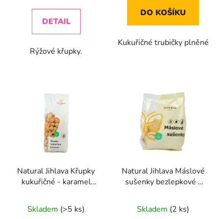
cena:
5,0
5,0
DO KOŠÍKU
z
z
DETAIL
5
5
Kukuřičné trubičky plněné
hvězdiček.
hvězdiček.
Rýžové křupky.
Natural Jihlava Křupky
Natural Jihlava Máslové
kukuřičné - karamel
sušenky bezlepkové -
140g
100g
Průměrné
Průměrné
Skladem
(>5 ks)
Skladem
(2 ks)
hodnocení
hodnocení