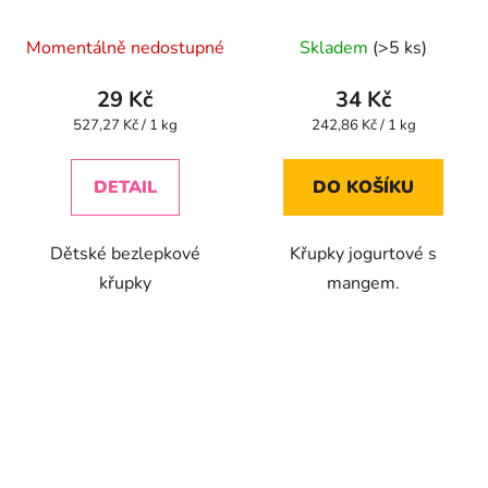
špenátem BIO - 55g
mango 140g
Průměrné
Momentálně nedostupné
Skladem
(>5 ks)
hodnocení
produktu
29 Kč
34 Kč
je
Měrná
Měrná
527,27 Kč / 1 kg
242,86 Kč / 1 kg
cena:
cena:
5,0
z
DETAIL
DO KOŠÍKU
5
hvězdiček.
Dětské bezlepkové
Křupky jogurtové s
křupky
mangem.