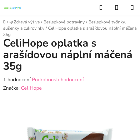
Přejít
Hledat
NÁKUP
na
KOŠÍK
obsah
Domů
/
🌿Zdravá výživa
/
Bezlepkové potraviny
/
Bezlepkové tyčinky,
sušenky a cukrovinky
/
CeliHope oplatka s arašídovou náplní máčená
35g
CeliHope oplatka s
arašídovou náplní máčená
35g
Průměrné
1 hodnocení
Podrobnosti hodnocení
hodnocení
Značka:
CeliHope
produktu
je
5,0
z
5
hvězdiček.