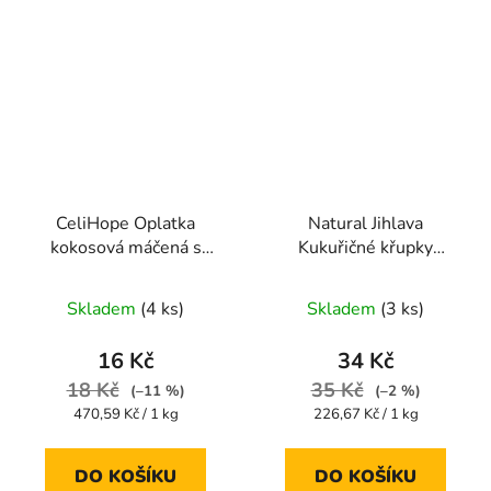
CeliHope Oplatka
Natural Jihlava
kokosová máčená s
Kukuřičné křupky
pohankou bez lepku
karobové s kokosem
Průměrné
Průměrné
34g
140 g
Skladem
(4 ks)
Skladem
(3 ks)
hodnocení
hodnocení
produktu
produktu
16 Kč
34 Kč
je
je
18 Kč
35 Kč
(–11 %)
(–2 %)
5,0
5,0
Měrná
Měrná
470,59 Kč / 1 kg
226,67 Kč / 1 kg
cena:
cena:
z
z
5
5
DO KOŠÍKU
DO KOŠÍKU