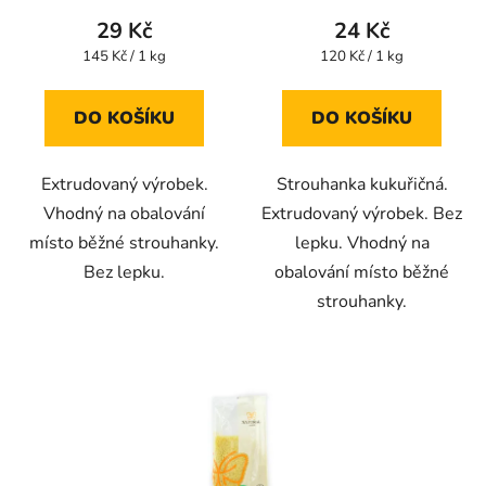
produktu
produktu
29 Kč
24 Kč
je
je
Měrná
Měrná
145 Kč / 1 kg
120 Kč / 1 kg
cena:
cena:
5,0
4,5
z
z
DO KOŠÍKU
DO KOŠÍKU
5
5
hvězdiček.
hvězdiček.
Extrudovaný výrobek.
Strouhanka kukuřičná.
Vhodný na obalování
Extrudovaný výrobek. Bez
místo běžné strouhanky.
lepku. Vhodný na
Bez lepku.
obalování místo běžné
strouhanky.