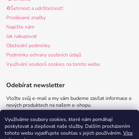
♻️Šetrnost a udržitelnost!
Prodávané značky
Napište nám
Jak nakupovat
Obchodní podmínky
Podmínky ochrany osobních údajů
Využívání souborů cookies na tomto webu
Odebírat newsletter
Vložte svůj e-mail a my vám budeme zasílat informace o
nových produktech na našem e-shopu.
E-mail
Využíváme soubory cookies, které nám pomáhají
poskytovat a zlepšovat naše služby.
Dalším procházením
tohoto webu vyjadřujete souhlas s jejich používáním.
Více
PŘIHLÁSIT SE