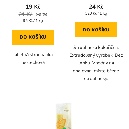
produktu
produktu
19 Kč
24 Kč
je
je
Měrná
21 Kč
120 Kč / 1 kg
(–9 %)
cena:
5,0
4,5
Měrná
95 Kč / 1 kg
cena:
z
z
DO KOŠÍKU
5
5
DO KOŠÍKU
hvězdiček.
hvězdiček.
Strouhanka kukuřičná.
Jahelná strouhanka
Extrudovaný výrobek. Bez
bezlepková
lepku. Vhodný na
obalování místo běžné
strouhanky.