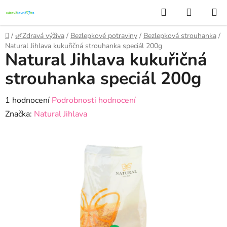
Přejít
Hledat
NÁKUP
na
KOŠÍK
obsah
Domů
/
🌿Zdravá výživa
/
Bezlepkové potraviny
/
Bezlepková strouhanka
/
Natural Jihlava kukuřičná strouhanka speciál 200g
Natural Jihlava kukuřičná
strouhanka speciál 200g
Průměrné
1 hodnocení
Podrobnosti hodnocení
hodnocení
Značka:
Natural Jihlava
produktu
je
5,0
z
5
hvězdiček.