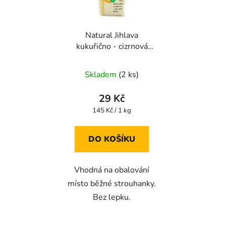
Natural Jihlava
kukuřično - cizrnová
strouhanka 200g
Průměrné
Skladem
(2 ks)
hodnocení
produktu
29 Kč
je
Měrná
145 Kč / 1 kg
cena:
5,0
z
DO KOŠÍKU
5
hvězdiček.
Vhodná na obalování
místo běžné strouhanky.
Bez lepku.