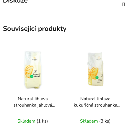
Diskuze
Související produkty
Natural Jihlava
Natural Jihlava
strouhanka jáhlová
kukuřičná strouhanka
200g
200g
Průměrné
Průměrné
Skladem
(1 ks)
Skladem
(3 ks)
hodnocení
hodnocení