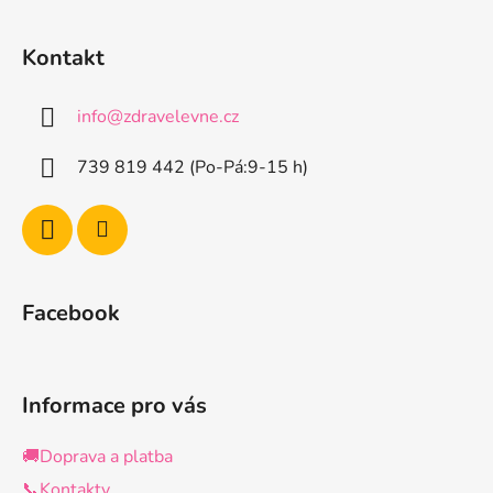
Z
á
Kontakt
p
a
info
@
zdravelevne.cz
t
í
739 819 442 (Po-Pá:9-15 h)
Facebook
Informace pro vás
🚚Doprava a platba
📞Kontakty