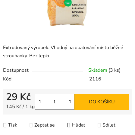
Extrudovaný výrobek. Vhodný na obalování místo běžné
strouhanky. Bez lepku.
Dostupnost
Skladem
(3 ks)
Kód:
2116
29 Kč
DO KOŠÍKU
Měrná cena:
145 Kč / 1 kg
Tisk
Zeptat se
Hlídat
Sdílet