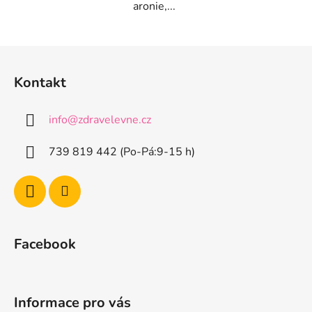
aronie,...
Z
á
Kontakt
p
a
info
@
zdravelevne.cz
t
í
739 819 442 (Po-Pá:9-15 h)
Facebook
Informace pro vás