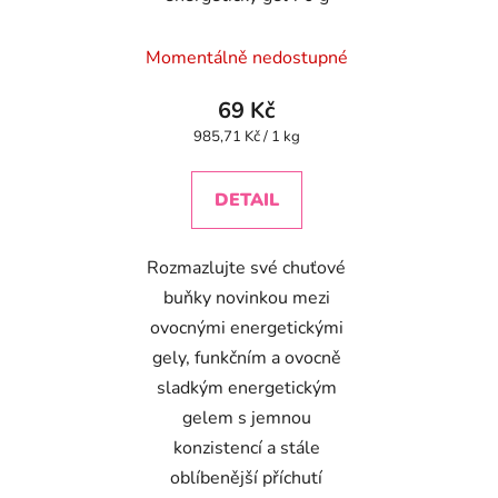
Momentálně nedostupné
69 Kč
Měrná
985,71 Kč / 1 kg
cena:
DETAIL
Rozmazlujte své chuťové
buňky novinkou mezi
ovocnými energetickými
gely, funkčním a ovocně
sladkým energetickým
gelem s jemnou
konzistencí a stále
oblíbenější příchutí