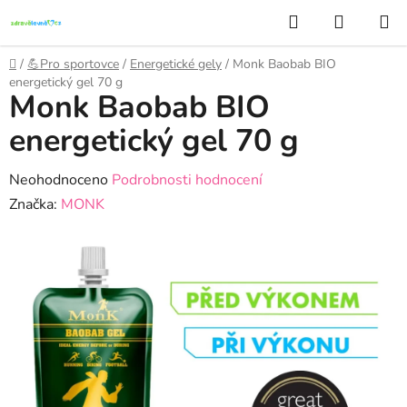
Přejít
Hledat
NÁKUP
na
KOŠÍK
obsah
Domů
/
💪Pro sportovce
/
Energetické gely
/
Monk Baobab BIO
energetický gel 70 g
Monk Baobab BIO
energetický gel 70 g
Průměrné
Neohodnoceno
Podrobnosti hodnocení
hodnocení
Značka:
MONK
produktu
je
0,0
z
5
hvězdiček.