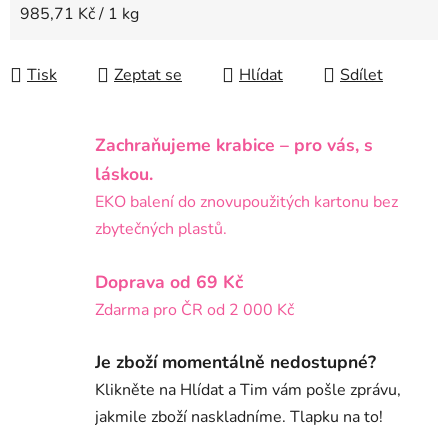
Měrná cena:
985,71 Kč / 1 kg
Tisk
Zeptat se
Hlídat
Sdílet
Zachraňujeme krabice – pro vás, s
láskou.
EKO balení do znovupoužitých kartonu bez
zbytečných plastů.
Doprava od 69 Kč
Zdarma pro ČR od 2 000 Kč
Je zboží momentálně nedostupné?
Klikněte na Hlídat a Tim vám pošle zprávu,
jakmile zboží naskladníme. Tlapku na to!