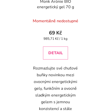
Monk Arónie BIO
energetický gel 70 g
Momentálně nedostupné
69 Kč
Měrná
985,71 Kč / 1 kg
cena:
DETAIL
Rozmazlujte své chuťové
buňky novinkou mezi
ovocnými energetickými
gely, funkčním a ovocně
sladkým energetickým
gelem s jemnou
konzistencí a stále