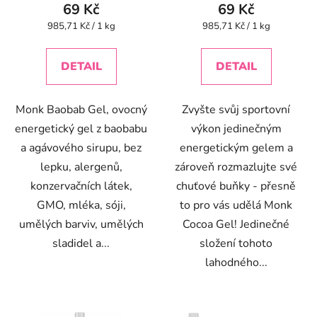
69 Kč
69 Kč
Měrná
Měrná
985,71 Kč / 1 kg
985,71 Kč / 1 kg
cena:
cena:
DETAIL
DETAIL
Monk Baobab Gel, ovocný
Zvyšte svůj sportovní
energetický gel z baobabu
výkon jedinečným
a agávového sirupu, bez
energetickým gelem a
lepku, alergenů,
zároveň rozmazlujte své
konzervačních látek,
chuťové buňky - přesně
GMO, mléka, sóji,
to pro vás udělá Monk
umělých barviv, umělých
Cocoa Gel! Jedinečné
sladidel a...
složení tohoto
lahodného...