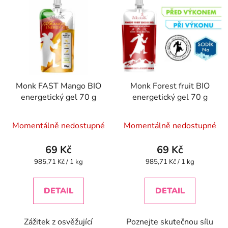
Monk FAST Mango BIO
Monk Forest fruit BIO
energetický gel 70 g
energetický gel 70 g
Momentálně nedostupné
Momentálně nedostupné
69 Kč
69 Kč
Měrná
Měrná
985,71 Kč / 1 kg
985,71 Kč / 1 kg
cena:
cena:
DETAIL
DETAIL
Zážitek z osvěžující
Poznejte skutečnou sílu