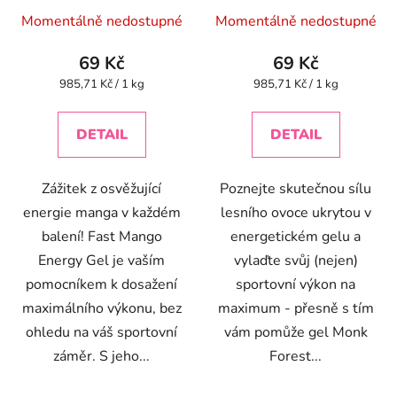
Momentálně nedostupné
Momentálně nedostupné
69 Kč
69 Kč
Měrná
Měrná
985,71 Kč / 1 kg
985,71 Kč / 1 kg
cena:
cena:
DETAIL
DETAIL
Zážitek z osvěžující
Poznejte skutečnou sílu
energie manga v každém
lesního ovoce ukrytou v
balení! Fast Mango
energetickém gelu a
Energy Gel je vaším
vylaďte svůj (nejen)
pomocníkem k dosažení
sportovní výkon na
maximálního výkonu, bez
maximum - přesně s tím
ohledu na váš sportovní
vám pomůže gel Monk
záměr. S jeho...
Forest...