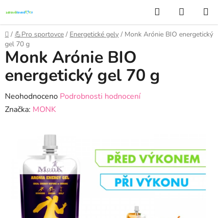
Přejít
Hledat
NÁKUP
na
KOŠÍK
obsah
Domů
/
💪Pro sportovce
/
Energetické gely
/
Monk Arónie BIO energetický
gel 70 g
Monk Arónie BIO
energetický gel 70 g
Průměrné
Neohodnoceno
Podrobnosti hodnocení
hodnocení
Značka:
MONK
produktu
je
0,0
z
5
hvězdiček.