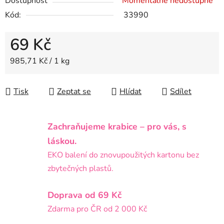
Dostupnost
Momentálně nedostupné
Kód:
33990
69 Kč
Měrná cena:
985,71 Kč / 1 kg
Tisk
Zeptat se
Hlídat
Sdílet
Zachraňujeme krabice – pro vás, s
láskou.
EKO balení do znovupoužitých kartonu bez
zbytečných plastů.
Doprava od 69 Kč
Zdarma pro ČR od 2 000 Kč