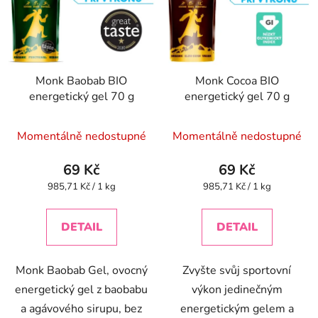
Monk Baobab BIO
Monk Cocoa BIO
energetický gel 70 g
energetický gel 70 g
Momentálně nedostupné
Momentálně nedostupné
69 Kč
69 Kč
Měrná
Měrná
985,71 Kč / 1 kg
985,71 Kč / 1 kg
cena:
cena:
DETAIL
DETAIL
Monk Baobab Gel, ovocný
Zvyšte svůj sportovní
energetický gel z baobabu
výkon jedinečným
a agávového sirupu, bez
energetickým gelem a