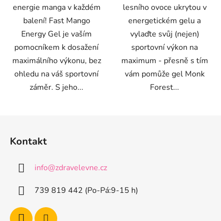
energie manga v každém
lesního ovoce ukrytou v
balení! Fast Mango
energetickém gelu a
Energy Gel je vaším
vylaďte svůj (nejen)
pomocníkem k dosažení
sportovní výkon na
maximálního výkonu, bez
maximum - přesně s tím
ohledu na váš sportovní
vám pomůže gel Monk
záměr. S jeho...
Forest...
Z
á
Kontakt
p
a
info
@
zdravelevne.cz
t
í
739 819 442 (Po-Pá:9-15 h)