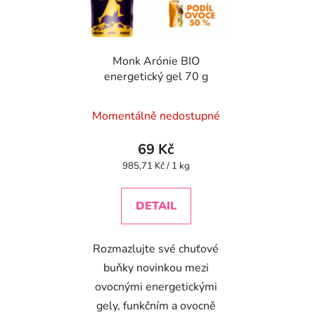
Monk Arónie BIO
energetický gel 70 g
Momentálně nedostupné
69 Kč
Měrná
985,71 Kč / 1 kg
cena:
DETAIL
Rozmazlujte své chuťové
buňky novinkou mezi
ovocnými energetickými
gely, funkčním a ovocně