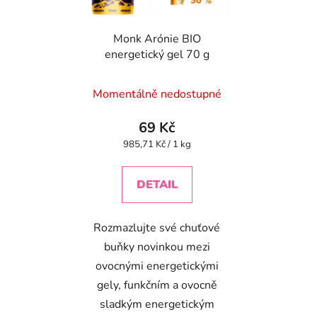
Monk Arónie BIO
energetický gel 70 g
Momentálně nedostupné
69 Kč
Měrná
985,71 Kč / 1 kg
cena:
DETAIL
Rozmazlujte své chuťové
buňky novinkou mezi
ovocnými energetickými
gely, funkčním a ovocně
sladkým energetickým