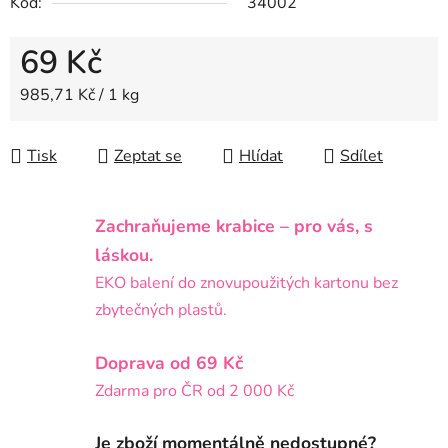
Kód:
34002
69 Kč
Měrná cena:
985,71 Kč / 1 kg
Tisk
Zeptat se
Hlídat
Sdílet
Zachraňujeme krabice – pro vás, s
láskou.
EKO balení do znovupoužitých kartonu bez
zbytečných plastů.
Doprava od 69 Kč
Zdarma pro ČR od 2 000 Kč
Je zboží momentálně nedostupné?