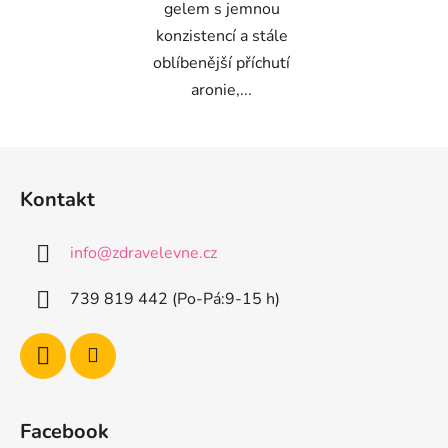
gelem s jemnou
konzistencí a stále
oblíbenější příchutí
aronie,...
Z
á
Kontakt
p
a
info
@
zdravelevne.cz
t
í
739 819 442 (Po-Pá:9-15 h)
Facebook