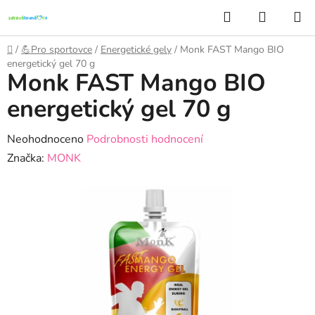
Přejít
Hledat
NÁKUP
na
KOŠÍK
obsah
Domů
/
💪Pro sportovce
/
Energetické gely
/
Monk FAST Mango BIO
energetický gel 70 g
Monk FAST Mango BIO
energetický gel 70 g
Průměrné
Neohodnoceno
Podrobnosti hodnocení
hodnocení
Značka:
MONK
produktu
je
0,0
z
5
hvězdiček.