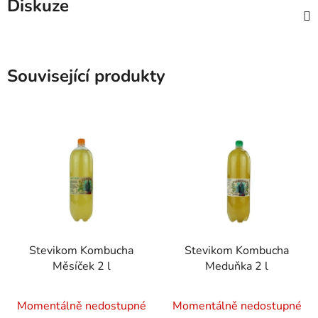
Diskuze
Související produkty
Stevikom Kombucha
Stevikom Kombucha
Měsíček 2 l
Meduňka 2 l
Průměrné
Průměrné
Momentálně nedostupné
Momentálně nedostupné
hodnocení
hodnocení