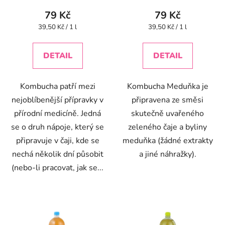
produktu
produktu
79 Kč
79 Kč
je
je
Měrná
Měrná
39,50 Kč / 1 l
39,50 Kč / 1 l
cena:
cena:
5,0
4,3
z
z
DETAIL
DETAIL
5
5
hvězdiček.
hvězdiček.
Kombucha patří mezi
Kombucha Meduňka je
nejoblíbenější přípravky v
připravena ze směsi
přírodní medicíně. Jedná
skutečně uvařeného
se o druh nápoje, který se
zeleného čaje a byliny
připravuje v čaji, kde se
meduňka (žádné extrakty
nechá několik dní působit
a jiné náhražky).
(nebo-li pracovat, jak se...