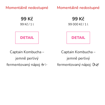
Momentálně nedostupné
Momentálně nedostupné
99 Kč
99 Kč
Měrná
Měrná
99 Kč / 1 l
99 000 Kč / 1 l
cena:
cena:
DETAIL
DETAIL
Captain Kombucha –
Captain Kombucha –
jemně perlivý
jemně perlivý
fermentovaný nápoj ☕✨
fermentovaný nápoj 🍋🌿