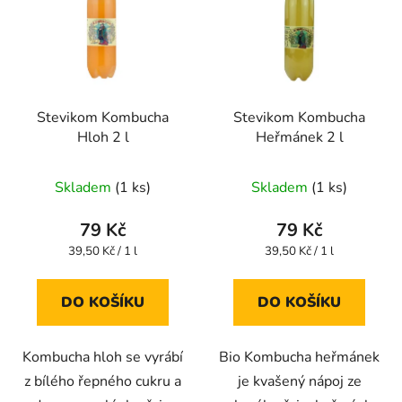
Stevikom Kombucha
Stevikom Kombucha
Hloh 2 l
Heřmánek 2 l
Průměrné
Průměrné
Skladem
(1 ks)
Skladem
(1 ks)
hodnocení
hodnocení
produktu
produktu
79 Kč
79 Kč
je
je
Měrná
Měrná
39,50 Kč / 1 l
39,50 Kč / 1 l
cena:
cena:
4,0
4,6
z
z
DO KOŠÍKU
DO KOŠÍKU
5
5
hvězdiček.
hvězdiček.
Kombucha hloh se vyrábí
Bio Kombucha heřmánek
z bílého řepného cukru a
je kvašený nápoj ze