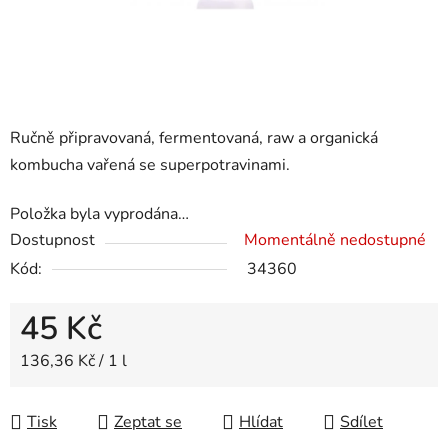
Ručně připravovaná, fermentovaná, raw a organická
kombucha vařená se superpotravinami.
Položka byla vyprodána…
Dostupnost
Momentálně nedostupné
Kód:
34360
45 Kč
Měrná cena:
136,36 Kč / 1 l
Tisk
Zeptat se
Hlídat
Sdílet