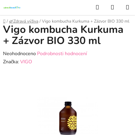
Přejít
Hledat
NÁKUP
na
KOŠÍK
obsah
Domů
/
🌿Zdravá výživa
/
Vigo kombucha Kurkuma + Zázvor BIO 330 ml
Vigo kombucha Kurkuma
+ Zázvor BIO 330 ml
Průměrné
Neohodnoceno
Podrobnosti hodnocení
hodnocení
Značka:
VIGO
produktu
je
0,0
z
5
hvězdiček.