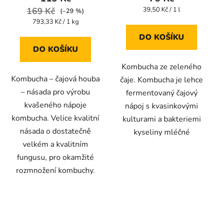
je
je
Měrná
169 Kč
39,50 Kč / 1 l
(–29 %)
cena:
4,4
4,5
Měrná
793,33 Kč / 1 kg
cena:
z
z
DO KOŠÍKU
5
5
DO KOŠÍKU
hvězdiček.
hvězdiček.
Kombucha ze zeleného
Kombucha – čajová houba
čaje. Kombucha je lehce
– násada pro výrobu
fermentovaný čajový
kvašeného nápoje
nápoj s kvasinkovými
kombucha. Velice kvalitní
kulturami a bakteriemi
násada o dostatečně
kyseliny mléčné
velkém a kvalitním
fungusu, pro okamžité
rozmnožení kombuchy.