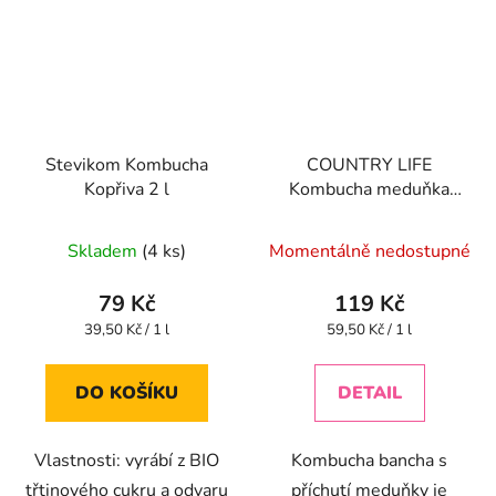
Stevikom Kombucha
COUNTRY LIFE
Kopřiva 2 l
Kombucha meduňka
BIO 2 l
Průměrné
Skladem
(4 ks)
Momentálně nedostupné
hodnocení
produktu
79 Kč
119 Kč
je
Měrná
Měrná
39,50 Kč / 1 l
59,50 Kč / 1 l
cena:
cena:
4,8
z
DO KOŠÍKU
DETAIL
5
hvězdiček.
Vlastnosti: vyrábí z BIO
Kombucha bancha s
třtinového cukru a odvaru
příchutí meduňky je