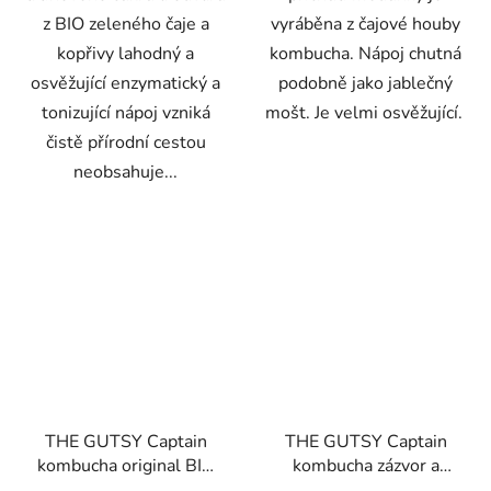
z BIO zeleného čaje a
vyráběna z čajové houby
kopřivy lahodný a
kombucha. Nápoj chutná
osvěžující enzymatický a
podobně jako jablečný
tonizující nápoj vzniká
mošt. Je velmi osvěžující.
čistě přírodní cestou
neobsahuje...
THE GUTSY Captain
THE GUTSY Captain
kombucha original BIO
kombucha zázvor a
1 l
citron BIO 1 l