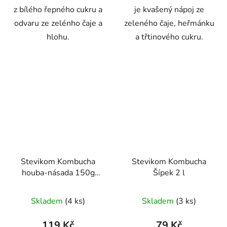
z bílého řepného cukru a
je kvašený nápoj ze
odvaru ze zelénho čaje a
zeleného čaje, heřmánku
hlohu.
a třtinového cukru.
Stevikom Kombucha
Stevikom Kombucha
houba-násada 150g
Šípek 2 l
Kombucha násada
Průměrné
Průměrné
Stevikom 150 g
Skladem
(4 ks)
Skladem
(3 ks)
hodnocení
hodnocení
produktu
produktu
119 Kč
79 Kč