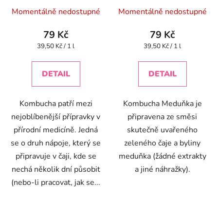
Průměrné
Průměrné
Momentálně nedostupné
Momentálně nedostupné
hodnocení
hodnocení
produktu
produktu
79 Kč
79 Kč
je
je
Měrná
Měrná
39,50 Kč / 1 l
39,50 Kč / 1 l
cena:
cena:
5,0
4,3
z
z
DETAIL
DETAIL
5
5
hvězdiček.
hvězdiček.
Kombucha patří mezi
Kombucha Meduňka je
nejoblíbenější přípravky v
připravena ze směsi
přírodní medicíně. Jedná
skutečně uvařeného
se o druh nápoje, který se
zeleného čaje a byliny
připravuje v čaji, kde se
meduňka (žádné extrakty
nechá několik dní působit
a jiné náhražky).
(nebo-li pracovat, jak se...