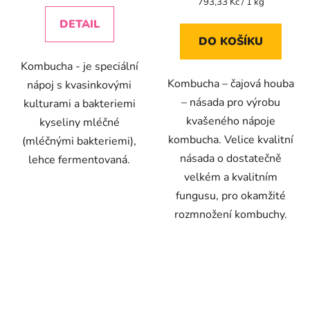
Měrná
793,33 Kč / 1 kg
cena:
z
z
DETAIL
5
5
DO KOŠÍKU
hvězdiček.
hvězdiček.
Kombucha - je speciální
Kombucha – čajová houba
nápoj s kvasinkovými
– násada pro výrobu
kulturami a bakteriemi
kvašeného nápoje
kyseliny mléčné
kombucha. Velice kvalitní
(mléčnými bakteriemi),
násada o dostatečně
lehce fermentovaná.
velkém a kvalitním
fungusu, pro okamžité
rozmnožení kombuchy.