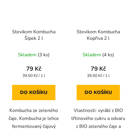
Stevikom Kombucha
Stevikom Kombucha
Šípek 2 l
Kopřiva 2 l
Průměrné
Průměrné
Skladem
(3 ks)
Skladem
(4 ks)
hodnocení
hodnocení
produktu
produktu
79 Kč
79 Kč
je
je
Měrná
Měrná
39,50 Kč / 1 l
39,50 Kč / 1 l
cena:
cena:
4,5
4,8
z
z
DO KOŠÍKU
DO KOŠÍKU
5
5
hvězdiček.
hvězdiček.
Kombucha ze zeleného
Vlastnosti: vyrábí z BIO
čaje. Kombucha je lehce
třtinového cukru a odvaru
fermentovaný čajový
z BIO zeleného čaje a