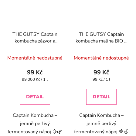
THE GUTSY Captain
THE GUTSY Captain
kombucha zázvor a
kombucha malina BIO 1
citron BIO 1 l
l
Momentálně nedostupné
Momentálně nedostupné
99 Kč
99 Kč
Měrná
Měrná
99 000 Kč / 1 l
99 Kč / 1 l
cena:
cena:
DETAIL
DETAIL
Captain Kombucha –
Captain Kombucha –
jemně perlivý
jemně perlivý
fermentovaný nápoj 🍋🌿
fermentovaný nápoj 🍓🍏