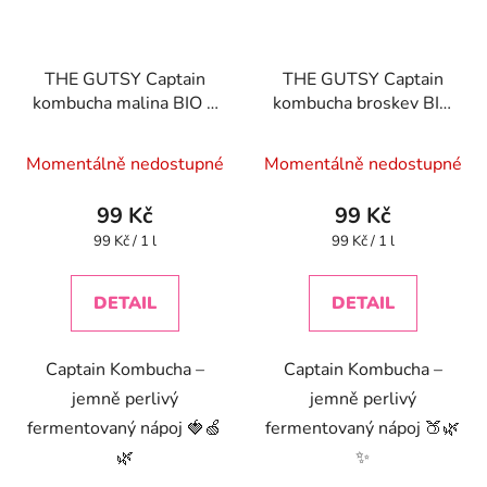
THE GUTSY Captain
THE GUTSY Captain
kombucha malina BIO 1
kombucha broskev BIO
l
1 l
Momentálně nedostupné
Momentálně nedostupné
99 Kč
99 Kč
Měrná
Měrná
99 Kč / 1 l
99 Kč / 1 l
cena:
cena:
DETAIL
DETAIL
Captain Kombucha –
Captain Kombucha –
jemně perlivý
jemně perlivý
fermentovaný nápoj 🍓🍏
fermentovaný nápoj 🍑🌿
🌿
✨