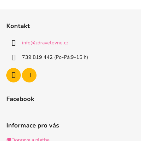
Z
á
Kontakt
p
a
info
@
zdravelevne.cz
t
í
739 819 442 (Po-Pá:9-15 h)
Facebook
Informace pro vás
🚚Doprava a platba