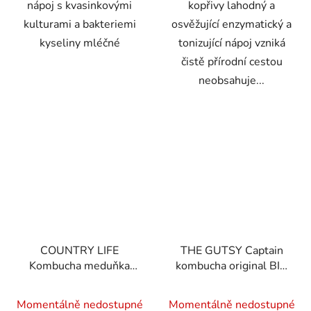
nápoj s kvasinkovými
kopřivy lahodný a
kulturami a bakteriemi
osvěžující enzymatický a
kyseliny mléčné
tonizující nápoj vzniká
čistě přírodní cestou
neobsahuje...
COUNTRY LIFE
THE GUTSY Captain
Kombucha meduňka
kombucha original BIO
BIO 2 l
1 l
Momentálně nedostupné
Momentálně nedostupné