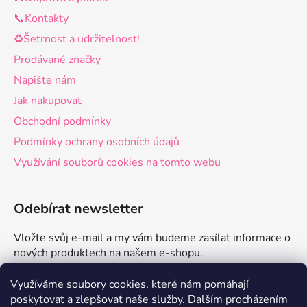
📞Kontakty
♻️Šetrnost a udržitelnost!
Prodávané značky
Napište nám
Jak nakupovat
Obchodní podmínky
Podmínky ochrany osobních údajů
Využívání souborů cookies na tomto webu
Odebírat newsletter
Vložte svůj e-mail a my vám budeme zasílat informace o
nových produktech na našem e-shopu.
E-mail
Využíváme soubory cookies, které nám pomáhají
poskytovat a zlepšovat naše služby.
Dalším procházením