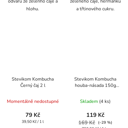
odvaru ze zelénho čaje a
zeleného čaje, heřmánku
hlohu.
a třtinového cukru.
Stevikom Kombucha
Stevikom Kombucha
Černý čaj 2 l
houba-násada 150g
Kombucha násada
Průměrné
Průměrné
Stevikom 150 g
Momentálně nedostupné
Skladem
(4 ks)
hodnocení
hodnocení
produktu
produktu
79 Kč
119 Kč
je
je
Měrná
39,50 Kč / 1 l
169 Kč
(–29 %)
cena:
4,4
4,4