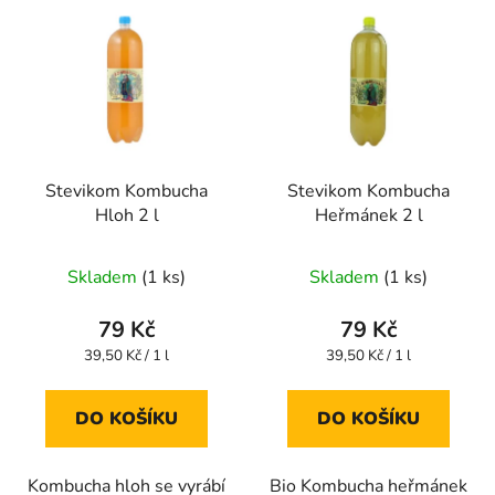
Stevikom Kombucha
Stevikom Kombucha
Hloh 2 l
Heřmánek 2 l
Průměrné
Průměrné
Skladem
(1 ks)
Skladem
(1 ks)
hodnocení
hodnocení
produktu
produktu
79 Kč
79 Kč
je
je
Měrná
Měrná
39,50 Kč / 1 l
39,50 Kč / 1 l
cena:
cena:
4,0
4,6
z
z
DO KOŠÍKU
DO KOŠÍKU
5
5
hvězdiček.
hvězdiček.
Kombucha hloh se vyrábí
Bio Kombucha heřmánek