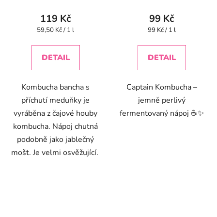
119 Kč
99 Kč
Měrná
Měrná
59,50 Kč / 1 l
99 Kč / 1 l
cena:
cena:
DETAIL
DETAIL
Kombucha bancha s
Captain Kombucha –
příchutí meduňky je
jemně perlivý
vyráběna z čajové houby
fermentovaný nápoj ☕✨
kombucha. Nápoj chutná
podobně jako jablečný
mošt. Je velmi osvěžující.