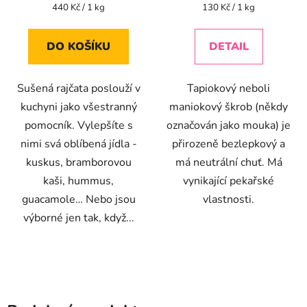
Měrná
Měrná
440 Kč / 1 kg
130 Kč / 1 kg
cena:
cena:
DO KOŠÍKU
DETAIL
Sušená rajčata poslouží v
Tapiokový neboli
kuchyni jako všestranný
maniokový škrob (někdy
pomocník. Vylepšíte s
označován jako mouka) je
nimi svá oblíbená jídla -
přirozeně bezlepkový a
kuskus, bramborovou
má neutrální chuť. Má
kaši, hummus,
vynikající pekařské
guacamole… Nebo jsou
vlastnosti.
výborné jen tak, když...