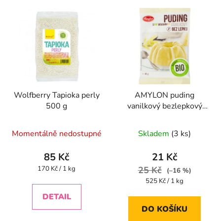
Wolfberry Tapioka perly
AMYLON puding
500 g
vanilkový bezlepkový
BIO 40 g
Momentálně nedostupné
Skladem
(3 ks)
85 Kč
21 Kč
Měrná
170 Kč / 1 kg
25 Kč
(–16 %)
cena:
Měrná
525 Kč / 1 kg
cena:
DETAIL
DO KOŠÍKU