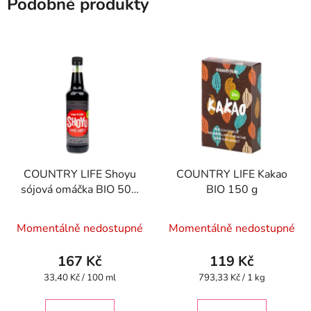
Podobné produkty
COUNTRY LIFE Shoyu
COUNTRY LIFE Kakao
sójová omáčka BIO 500
BIO 150 g
ml
Momentálně nedostupné
Momentálně nedostupné
167 Kč
119 Kč
Měrná
Měrná
33,40 Kč / 100 ml
793,33 Kč / 1 kg
cena:
cena: