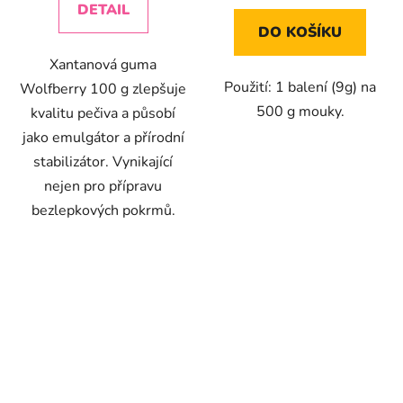
z
DETAIL
5
DO KOŠÍKU
hvězdiček.
Xantanová guma
Použití: 1 balení (9g) na
Wolfberry 100 g zlepšuje
500 g mouky.
kvalitu pečiva a působí
jako emulgátor a přírodní
stabilizátor. Vynikající
nejen pro přípravu
bezlepkových pokrmů.