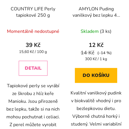
COUNTRY LIFE Perly
AMYLON Puding
tapiokové 250 g
vanilkový bez lepku 40
g
Momentálně nedostupné
Skladem
(3 ks)
39 Kč
12 Kč
Měrná
15,60 Kč / 100 g
14 Kč
(–14 %)
cena:
Měrná
300 Kč / 1 kg
cena:
DETAIL
DO KOŠÍKU
Tapiokové perly se vyrábí
Kvalitní vanilkový pudink
ze škrobu z hlíz keře
v biokvalitě vhodný i pro
Manioku. Jsou přirozeně
bezlepkovou dietu.
bez lepku, takže si na nich
Výborně chutná horký i
mohou pochutnat i celiaci.
studený. Velmi variabilní
Z perel můžete vyrobit