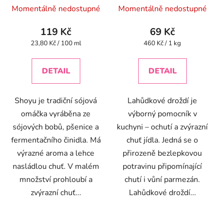
Průměrné
Momentálně nedostupné
Momentálně nedostupné
hodnocení
produktu
119 Kč
69 Kč
je
Měrná
Měrná
23,80 Kč / 100 ml
460 Kč / 1 kg
cena:
cena:
4,0
z
DETAIL
DETAIL
5
hvězdiček.
Shoyu je tradiční sójová
Lahůdkové droždí je
omáčka vyráběna ze
výborný pomocník v
sójových bobů, pšenice a
kuchyni – ochutí a zvýrazní
fermentačního činidla. Má
chuť jídla. Jedná se o
výrazné aroma a lehce
přirozeně bezlepkovou
nasládlou chuť. V malém
potravinu připomínající
množství prohloubí a
chutí i vůní parmezán.
zvýrazní chuť...
Lahůdkové droždí...