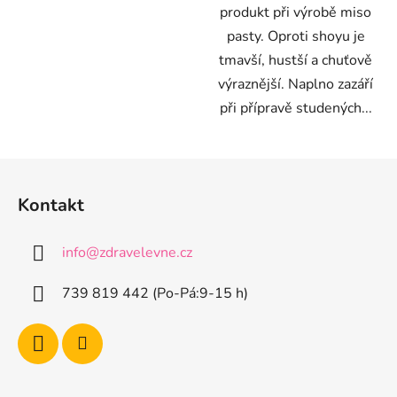
produkt při výrobě miso
pasty. Oproti shoyu je
tmavší, hustší a chuťově
výraznější. Naplno zazáří
při přípravě studených...
Z
á
Kontakt
p
a
info
@
zdravelevne.cz
t
í
739 819 442 (Po-Pá:9-15 h)