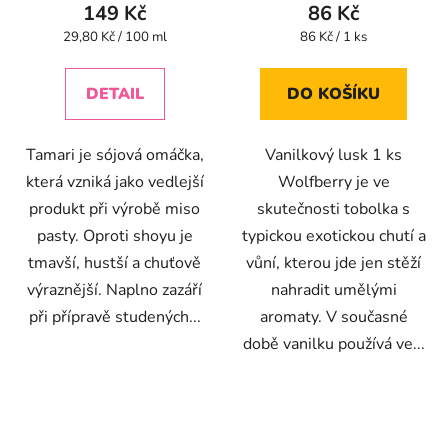
149 Kč
86 Kč
Měrná
Měrná
29,80 Kč / 100 ml
86 Kč / 1 ks
cena:
cena:
DETAIL
DO KOŠÍKU
Tamari je sójová omáčka,
Vanilkový lusk 1 ks
která vzniká jako vedlejší
Wolfberry je ve
produkt při výrobě miso
skutečnosti tobolka s
pasty. Oproti shoyu je
typickou exotickou chutí a
tmavší, hustší a chuťově
vůní, kterou jde jen stěží
výraznější. Naplno zazáří
nahradit umělými
při přípravě studených...
aromaty. V současné
době vanilku používá ve...