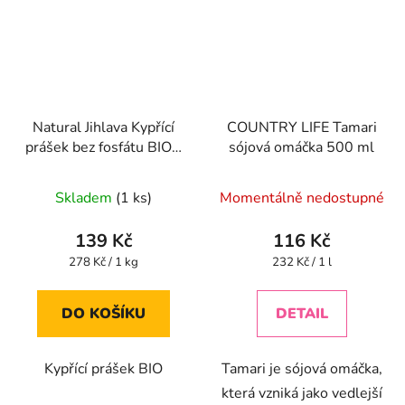
Natural Jihlava Kypřící
COUNTRY LIFE Tamari
prášek bez fosfátu BIO -
sójová omáčka 500 ml
500g
Skladem
(1 ks)
Momentálně nedostupné
139 Kč
116 Kč
Měrná
Měrná
278 Kč / 1 kg
232 Kč / 1 l
cena:
cena:
DO KOŠÍKU
DETAIL
Kypřící prášek BIO
Tamari je sójová omáčka,
která vzniká jako vedlejší