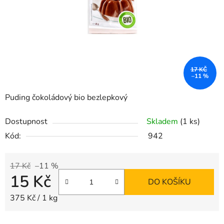
17 KČ
–11 %
Puding čokoládový bio bezlepkový
Dostupnost
Skladem
(1 ks)
Kód:
942
17 Kč
–11 %
15 Kč
DO KOŠÍKU
Měrná cena:
375 Kč / 1 kg