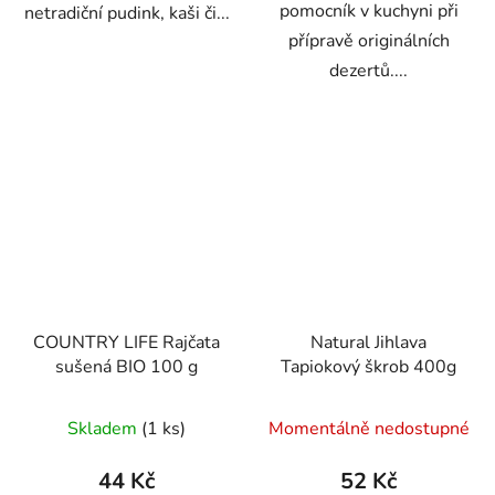
pomocník v kuchyni při
netradiční pudink, kaši či...
přípravě originálních
dezertů....
COUNTRY LIFE Rajčata
Natural Jihlava
sušená BIO 100 g
Tapiokový škrob 400g
Skladem
(1 ks)
Momentálně nedostupné
44 Kč
52 Kč