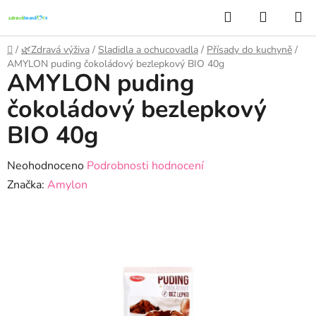
Přejít
Hledat
NÁKUP
na
KOŠÍK
obsah
Domů
/
🌿Zdravá výživa
/
Sladidla a ochucovadla
/
Přísady do kuchyně
/
AMYLON puding čokoládový bezlepkový BIO 40g
AMYLON puding
čokoládový bezlepkový
BIO 40g
Průměrné
Neohodnoceno
Podrobnosti hodnocení
hodnocení
Značka:
Amylon
produktu
je
0,0
z
5
hvězdiček.