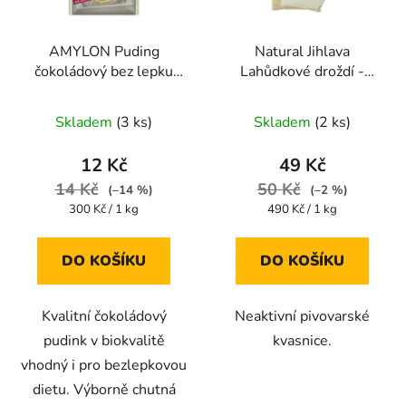
AMYLON Puding
Natural Jihlava
čokoládový bez lepku
Lahůdkové droždí -
40 g
100g
Skladem
(3 ks)
Skladem
(2 ks)
12 Kč
49 Kč
14 Kč
50 Kč
(–14 %)
(–2 %)
Měrná
Měrná
300 Kč / 1 kg
490 Kč / 1 kg
cena:
cena:
DO KOŠÍKU
DO KOŠÍKU
Kvalitní čokoládový
Neaktivní pivovarské
pudink v biokvalitě
kvasnice.
vhodný i pro bezlepkovou
dietu. Výborně chutná