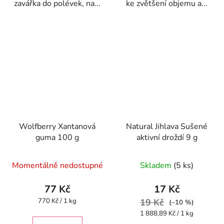
zavářka do polévek, na...
ke zvětšení objemu a...
Wolfberry Xantanová
Natural Jihlava Sušené
guma 100 g
aktivní droždí 9 g
Průměrné
Momentálně nedostupné
Skladem
(5 ks)
hodnocení
produktu
77 Kč
17 Kč
je
Měrná
770 Kč / 1 kg
19 Kč
(–10 %)
cena:
4,6
Měrná
1 888,89 Kč / 1 kg
cena: