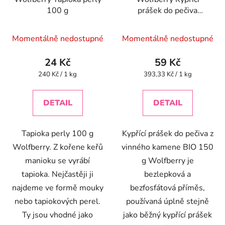
100 g
prášek do pečiva
bezfosfátový BIO 150 g
Průměrné
Wolfberry Kypřící
Momentálně nedostupné
Momentálně nedostupné
prášek do pečiva BIO
hodnocení
150 g Wolfberry 150 g
produktu
24 Kč
59 Kč
je
Měrná
Měrná
240 Kč / 1 kg
393,33 Kč / 1 kg
cena:
cena:
4,0
z
DETAIL
DETAIL
5
hvězdiček.
Tapioka perly 100 g
Kypřící prášek do pečiva z
Wolfberry. Z kořene keřů
vinného kamene BIO 150
manioku se vyrábí
g Wolfberry je
tapioka. Nejčastěji ji
bezlepková a
najdeme ve formě mouky
bezfosfátová příměs,
nebo tapiokových perel.
používaná úplně stejně
Ty jsou vhodné jako
jako běžný kypřící prášek