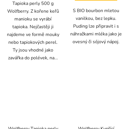
Tapioka perly 500 g
S BIO bourbon mletou
Wolfberry. Z kořene keřů
vanilkou, bez lepku.
manioku se vyrábí
Puding lze připravit i s
tapioka. Nejčastěji ji
náhražkami mléka jako je
najdeme ve formě mouky
ovesný či sójový nápoj.
nebo tapiokových perel.
Ty jsou vhodné jako
zavářka do polévek, na...
Wolfberry Tapioka perly
Wolfberry Kypřící