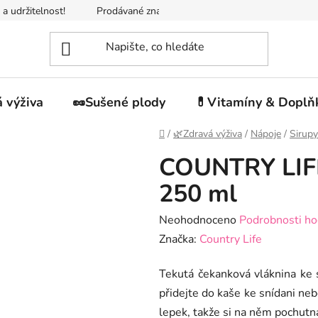
 a udržitelnost!
Prodávané značky
Napište nám
Jak n
 výživa
🥜Sušené plody
💊Vitamíny & Doplň
Domů
/
🌿Zdravá výživa
/
Nápoje
/
Sirupy
COUNTRY LIFE
250 ml
Průměrné
Neohodnoceno
Podrobnosti ho
hodnocení
Značka:
Country Life
produktu
Tekutá čekanková vláknina ke s
je
přidejte do kaše ke snídani ne
0,0
lepek, takže si na něm pochutnají
z