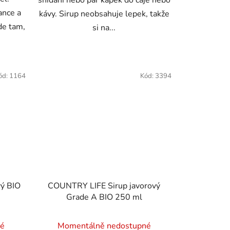
snídani nebo pár kapek do čaje nebo
ance a
kávy. Sirup neobsahuje lepek, takže
de tam,
si na...
ód:
1164
Kód:
3394
ý BIO
COUNTRY LIFE Sirup javorový
Grade A BIO 250 ml
né
Momentálně nedostupné