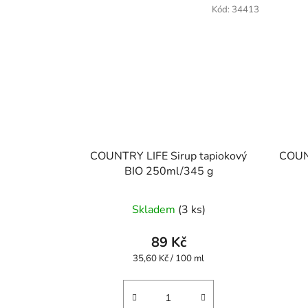
Kód:
34413
COUNTRY LIFE Sirup tapiokový
COUNT
BIO 250ml/345 g
Skladem
(3 ks)
89 Kč
Měrná
35,60 Kč / 100 ml
cena: