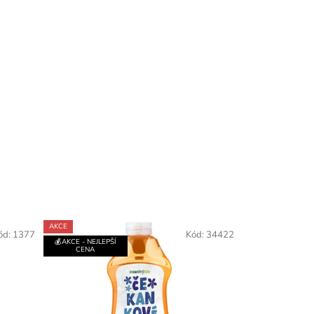
AKCE
ód:
1377
Kód:
34422
💰AKCE - NEJLEPŠÍ
CENA