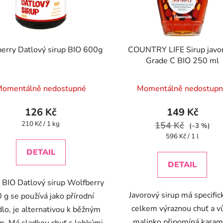
erry Datlový sirup BIO 600g
COUNTRY LIFE Sirup javo
Grade C BIO 250 ml
omentálně nedostupné
Momentálně nedostup
126 Kč
149 Kč
Měrná
210 Kč / 1 kg
154 Kč
(–3 %)
cena:
Měrná
596 Kč / 1 l
cena:
DETAIL
DETAIL
BIO Datlový sirup Wolfberry
Javorový sirup má specific
 g se používá jako přírodní
celkem výraznou chuť a vů
dlo, je alternativou k běžným
malinko připomíná karam