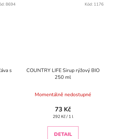
ód:
8694
Kód:
1176
ťáva s
COUNTRY LIFE Sirup rýžový BIO
250 ml
Momentálně nedostupné
73 Kč
Měrná
292 Kč / 1 l
cena:
DETAIL