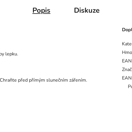
Popis
Diskuze
Dopl
Kate
Hmo
py lepku.
EAN
Znač
EAN
C. Chraňte před přímým slunečním zářením.
P