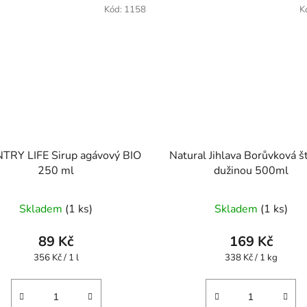
Kód:
1158
K
RY LIFE Sirup agávový BIO
Natural Jihlava Borůvková š
250 ml
dužinou 500ml
Skladem
(1 ks)
Skladem
(1 ks)
89 Kč
169 Kč
Měrná
Měrná
356 Kč / 1 l
338 Kč / 1 kg
cena:
cena: