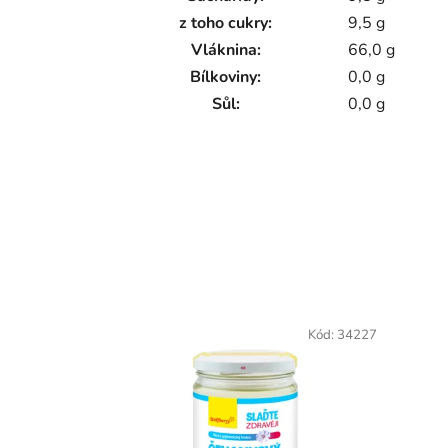
z toho cukry:
9,5 g
Vláknina:
66,0 g
Bílkoviny:
0,0 g
Sůl:
0,0 g
Kód:
34227