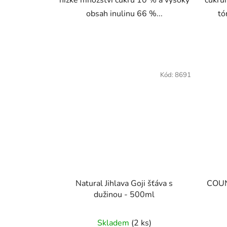
nízké množství cukru 10 % a vysoký
cukrů
obsah inulinu 66 %...
tó
Kód:
8691
Natural Jihlava Goji šťáva s
COUN
dužinou - 500ml
Průměrné
Skladem
(2 ks)