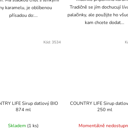
m. Má sladkou chuť s lehkými
Tradičně se jím dochucují lív
ny karamelu, je oblíbenou
palačinky, ale použijte ho všu
přísadou do:...
kam chcete dodat...
Kód:
3534
K
TRY LIFE Sirup datlový BIO
COUNTRY LIFE Sirup datlov
874 ml
250 ml
Skladem
(1 ks)
Momentálně nedostup