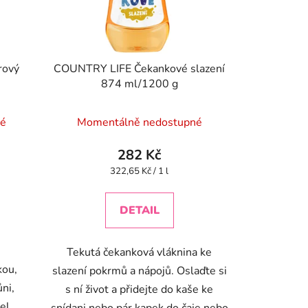
rový
COUNTRY LIFE Čekankové slazení
874 ml/1200 g
né
Momentálně nedostupné
282 Kč
Měrná
322,65 Kč / 1 l
cena:
DETAIL
Tekutá čekanková vláknina ke
kou,
slazení pokrmů a nápojů. Oslaďte si
ni,
s ní život a přidejte do kaše ke
el.