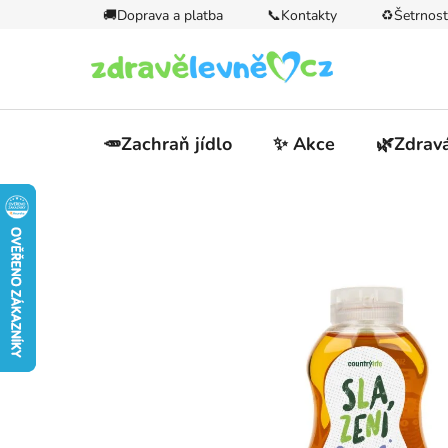
Přejít
🚚Doprava a platba
📞Kontakty
♻️Šetrnost
na
obsah
🥕Zachraň jídlo
✨ Akce
🌿Zdravá