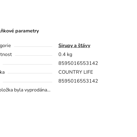
ňkové parametry
gorie
Sirupy a šťávy
tnost
0.4 kg
8595016553142
ka
COUNTRY LIFE
8595016553142
oložka byla vyprodána…