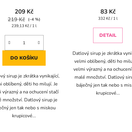
209 Kč
83 Kč
Měrná
219 Kč
332 Kč / 1 l
(–4 %)
cena:
Měrná
239,13 Kč / 1 l
cena:
DETAIL
Datlový sirup je zkrátka vynik
DO KOŠÍKU
velmi oblíbený, děti ho miluj
velmi výrazný a na ochucení
vý sirup je zkrátka vynikající,
malé množství. Datlový sir
i oblíbený, děti ho milují. Je
báječný jen tak nebo s mi
 výrazný a na ochucení stačí
krupicové...
 množství. Datlový sirup je
ečný jen tak nebo s miskou
krupicové...