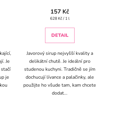
157 Kč
Měrná
628 Kč / 1 l
cena:
DETAIL
ající,
Javorový sirup nejvyšší kvality a
í. Je
delikátní chutě. Je ideální pro
 stačí
studenou kuchyni. Tradičně se jím
up je
dochucují lívance a palačinky, ale
skou
použijte ho všude tam, kam chcete
dodat...