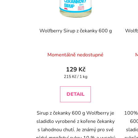
Wolfberry Sirup z čekanky 600 g
Wolfb
Momentálně nedostupné
M
129 Kč
Měrná
215 Kč / 1 kg
cena:
DETAIL
Sirup z čekanky 600 g Wolfberry je
100% 
sladidlo vyrobené z kořene čekanky
600
s lahodnou chutí. Je známý pro své
sladi