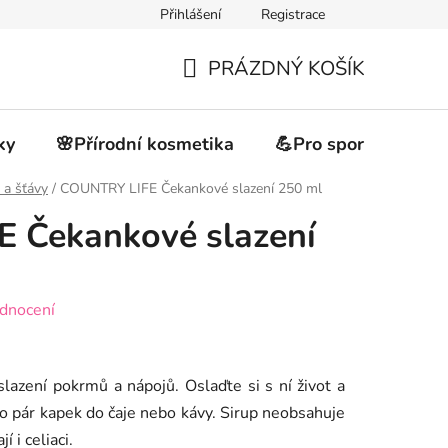
Přihlášení
Registrace
akupovat
Obchodní podmínky
Podmínky ochrany osobních 
PRÁZDNÝ KOŠÍK
NÁKUPNÍ
KOŠÍK
ky
🌸Přírodní kosmetika
💪Pro sportovce
 a šťávy
/
COUNTRY LIFE Čekankové slazení 250 ml
 Čekankové slazení
dnocení
lazení pokrmů a nápojů. Oslaďte si s ní život a
bo pár kapek do čaje nebo kávy. Sirup neobsahuje
 i celiaci.