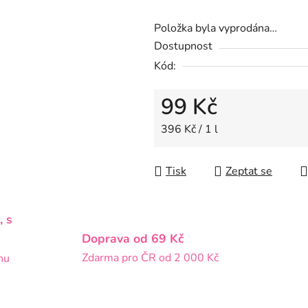
5
Položka byla vyprodána…
hvězdiček.
Dostupnost
Kód:
99 Kč
Měrná cena:
396 Kč / 1 l
Tisk
Zeptat se
, s
Doprava od 69 Kč
Zdarma pro ČR od 2 000 Kč
nu