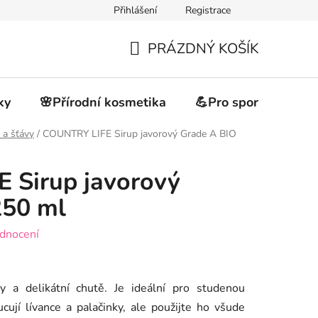
Přihlášení
Registrace
akupovat
Obchodní podmínky
Podmínky ochrany osobních 
PRÁZDNÝ KOŠÍK
NÁKUPNÍ
KOŠÍK
ky
🌸Přírodní kosmetika
💪Pro sportovce
 a šťávy
/
COUNTRY LIFE Sirup javorový Grade A BIO
 Sirup javorový
250 ml
dnocení
ty a delikátní chutě. Je ideální pro studenou
cují lívance a palačinky, ale použijte ho všude