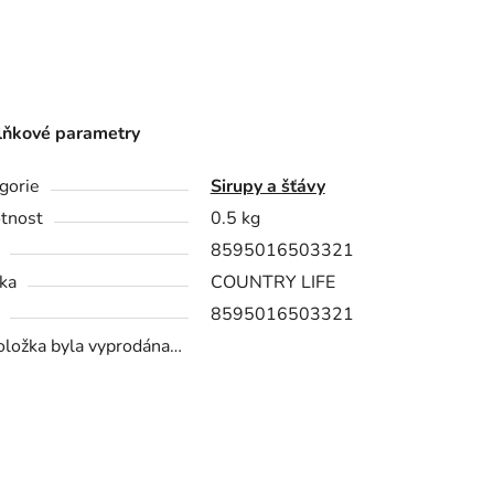
ňkové parametry
gorie
Sirupy a šťávy
tnost
0.5 kg
8595016503321
ka
COUNTRY LIFE
8595016503321
oložka byla vyprodána…