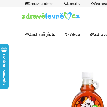
Přejít
🚚Doprava a platba
📞Kontakty
♻️Šetrnost
na
obsah
🥕Zachraň jídlo
✨ Akce
🌿Zdravá