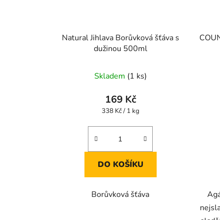
Natural Jihlava Borůvková šťáva s
COUNT
dužinou 500ml
Skladem
(1 ks)
169 Kč
Měrná
338 Kč / 1 kg
cena:
DO KOŠÍKU
Borůvková šťáva
Agá
nejsl