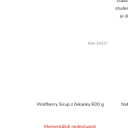
sladš
studen
je d
Kód:
34227
Wolfberry Sirup z čekanky 600 g
Nat
Momentálně nedostupné