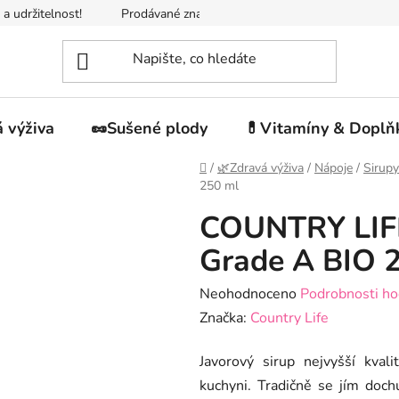
 a udržitelnost!
Prodávané značky
Napište nám
Jak n
 výživa
🥜Sušené plody
💊Vitamíny & Doplň
Domů
/
🌿Zdravá výživa
/
Nápoje
/
Sirupy
250 ml
COUNTRY LIFE
Grade A BIO 
Průměrné
Neohodnoceno
Podrobnosti ho
hodnocení
Značka:
Country Life
produktu
Javorový sirup nejvyšší kvali
je
kuchyni. Tradičně se jím dochu
0,0