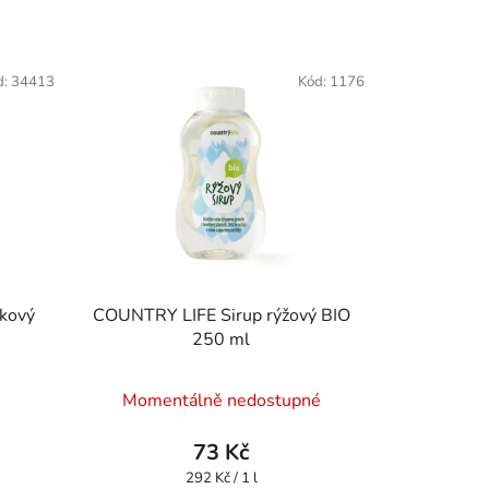
d:
34413
Kód:
1176
kový
COUNTRY LIFE Sirup rýžový BIO
250 ml
Momentálně nedostupné
73 Kč
Měrná
292 Kč / 1 l