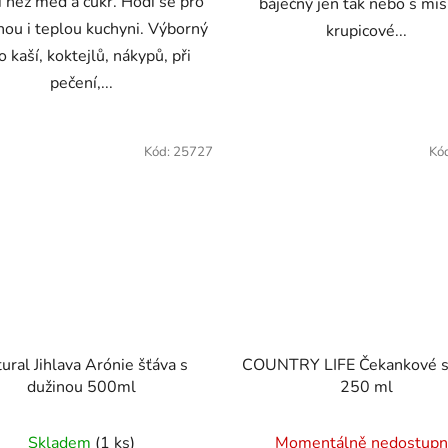
í než med a cukr. Hodí se pro
báječný jen tak nebo s mi
ou i teplou kuchyni. Výborný
krupicové...
o kaší, koktejlů, nákypů, při
pečení,...
Kód:
25727
Kó
ural Jihlava Arónie šťáva s
COUNTRY LIFE Čekankové s
dužinou 500ml
250 ml
Skladem
(1 ks)
Momentálně nedostup