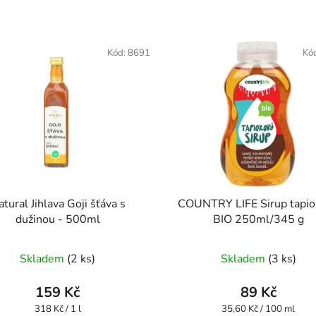
Kód:
8691
Kó
tural Jihlava Goji šťáva s
COUNTRY LIFE Sirup tapio
dužinou - 500ml
BIO 250ml/345 g
Průměrné
Skladem
(2 ks)
Skladem
(3 ks)
hodnocení
produktu
159 Kč
89 Kč
je
Měrná
Měrná
318 Kč / 1 l
35,60 Kč / 100 ml