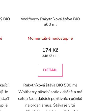
ý BIO
Wolfberry Rakytníková šťáva BIO
500 ml
né
Momentálně nedostupné
174 Kč
Měrná
348 Kč / 1 l
cena:
DETAIL
ající,
Rakytníková šťáva BIO 500 ml
í. Je
Wolfberry působí antioxidačně a má
 stačí
celou řadu dalších pozitivních účinků
up je
na organismus. Šťáva je v té