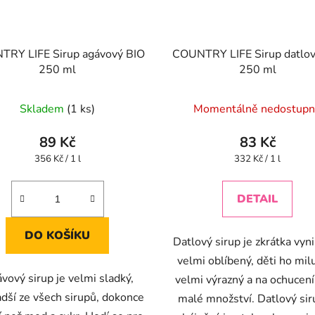
RY LIFE Sirup agávový BIO
COUNTRY LIFE Sirup datlov
250 ml
250 ml
Skladem
(1 ks)
Momentálně nedostup
89 Kč
83 Kč
Měrná
Měrná
356 Kč / 1 l
332 Kč / 1 l
cena:
cena:
DETAIL
DO KOŠÍKU
Datlový sirup je zkrátka vynik
velmi oblíbený, děti ho miluj
vový sirup je velmi sladký,
velmi výrazný a na ochucení
adší ze všech sirupů, dokonce
malé množství. Datlový sir