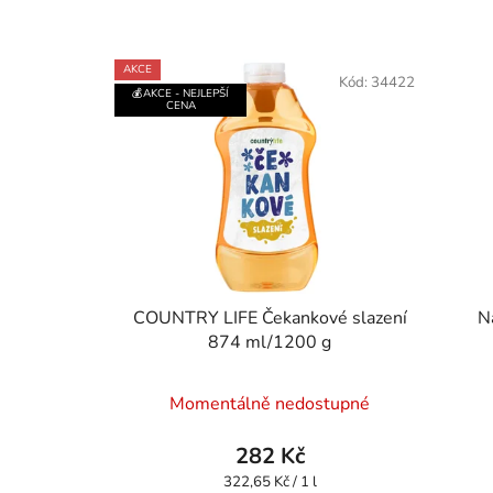
AKCE
Kód:
34422
💰AKCE - NEJLEPŠÍ
CENA
COUNTRY LIFE Čekankové slazení
Na
874 ml/1200 g
Momentálně nedostupné
282 Kč
Měrná
322,65 Kč / 1 l