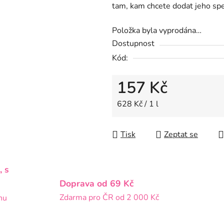
tam, kam chcete dodat jeho spec
z
5
Položka byla vyprodána…
hvězdiček.
Dostupnost
Kód:
157 Kč
Měrná cena:
628 Kč / 1 l
Tisk
Zeptat se
, s
Doprava od 69 Kč
Zdarma pro ČR od 2 000 Kč
nu