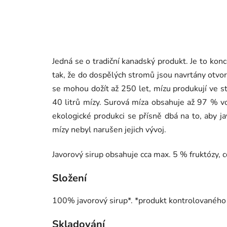
Jedná se o tradiční kanadský produkt. Je to kon
tak, že do dospělých stromů jsou navrtány otvo
se mohou dožít až 250 let, mízu produkují ve stá
40 litrů mízy. Surová míza obsahuje až 97 % vo
ekologické produkci se přísně dbá na to, aby ja
mízy nebyl narušen jejich vývoj.
Javorový sirup obsahuje cca max. 5 % fruktózy, 
Složení
100% javorový sirup*. *produkt kontrolovaného
Skladování