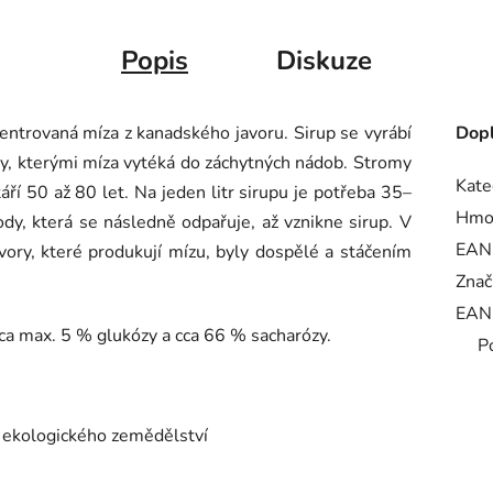
Popis
Diskuze
centrovaná míza z kanadského javoru. Sirup se vyrábí
Dopl
ry, kterými míza vytéká do záchytných nádob. Stromy
Kate
ří 50 až 80 let. Na jeden litr sirupu je potřeba 35–
Hmo
dy, která se následně odpařuje, až vznikne sirup. V
EAN
vory, které produkují mízu, byly dospělé a stáčením
Znač
EAN
cca max. 5 % glukózy a cca 66 % sacharózy.
P
 ekologického zemědělství