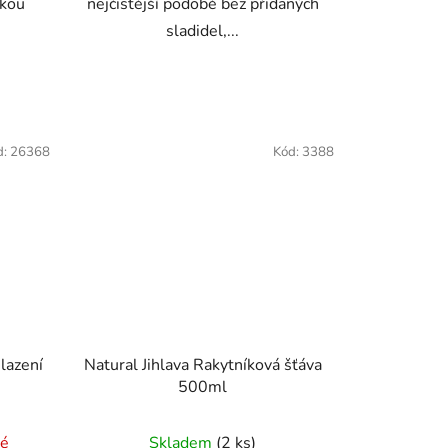
skou
nejčistější podobě bez přidaných
sladidel,...
d:
26368
Kód:
3388
lazení
Natural Jihlava Rakytníková šťáva
500ml
né
Skladem
(2 ks)