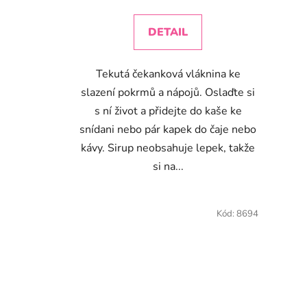
cena:
DETAIL
Tekutá čekanková vláknina ke
slazení pokrmů a nápojů. Oslaďte si
s ní život a přidejte do kaše ke
snídani nebo pár kapek do čaje nebo
kávy. Sirup neobsahuje lepek, takže
si na...
Kód:
8694