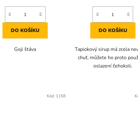
cena:
cena:
1,0
z
5
hvězdiček.
DO KOŠÍKU
DO KOŠÍKU
Goji štáva
Tapiokový sirup má zcela neu
chuť, můžete ho proto použ
oslazení čehokoli.
Kód:
1158
K