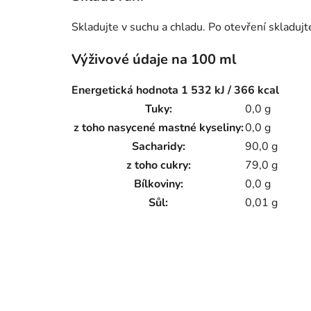
Skladujte v suchu a chladu. Po otevření skladujt
Výživové údaje na 100 ml
Energetická hodnota 1 532 kJ / 366 kcal
Tuky:
0,0 g
z toho nasycené mastné kyseliny:
0,0 g
Sacharidy:
90,0 g
z toho cukry:
79,0 g
Bílkoviny:
0,0 g
Sůl:
0,01 g