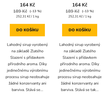
164 Kč
164 Kč
189 Kč
189 Kč
(–13 %)
(–13 %)
Měrná
Měrná
252,31 Kč / 1 kg
252,31 Kč / 1 kg
cena:
cena:
DO KOŠÍKU
DO KOŠÍKU
Lahodný sirup vyrobený
Lahodný sirup vyrobený
na základě Zlatého
na základě Zlatého
Slazení s přídavkem
Slazení s přídavkem
přírodního aroma. Díky
přírodního aroma. Díky
jedinečnému výrobnímu
jedinečnému výrobnímu
procesu sirup neobsahuje
procesu sirup neobsahuje
žádné konzervanty ani
žádné konzervanty ani
barviva. Stává se...
barviva. Stává se tak...