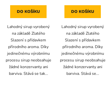
cena:
cena:
DO KOŠÍKU
DO KOŠÍKU
Lahodný sirup vyrobený
Lahodný sirup vyrobený
na základě Zlatého
na základě Zlatého
Slazení s přídavkem
Slazení s přídavkem
přírodního aroma. Díky
přírodního aroma. Díky
jedinečnému výrobnímu
jedinečnému výrobnímu
procesu sirup neobsahuje
procesu sirup neobsahuje
žádné konzervanty ani
žádné konzervanty ani
barviva. Stává se tak...
barviva. Stává se...