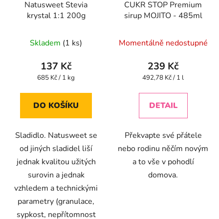
Natusweet Stevia
CUKR STOP Premium
krystal 1:1 200g
sirup MOJITO - 485ml
Skladem
(1 ks)
Momentálně nedostupné
137 Kč
239 Kč
Měrná
Měrná
685 Kč / 1 kg
492,78 Kč / 1 l
cena:
cena:
DO KOŠÍKU
DETAIL
Sladidlo. Natusweet se
Překvapte své přátele
od jiných sladidel liší
nebo rodinu něčím novým
jednak kvalitou užitých
a to vše v pohodlí
surovin a jednak
domova.
vzhledem a technickými
parametry (granulace,
sypkost, nepřítomnost