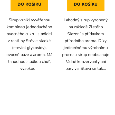
DO KOŠÍKU
DO KOŠÍKU
Sirup vznikl vyváženou
Lahodný sirup vyrobený
kombinací jednoduchého
na základě Zlatého
ovocného cukru, sladidel
Slazení s přídavkem
z rostliny Stévie sladké
přírodního aroma. Díky
(steviol glykosidy),
jedinečnému výrobnímu
ovocné báze a aroma. Má
procesu sirup neobsahuje
lahodnou sladkou chuť,
žádné konzervanty ani
vysokou...
barviva. Stává se tak...