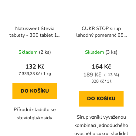
Natusweet Stevia
CUKR STOP sirup
tablety - 300 tablet 18
lahodný pomeranč 650
g
g
Skladem
(2 ks)
Skladem
(3 ks)
132 Kč
164 Kč
Měrná
7 333,33 Kč / 1 kg
189 Kč
(–13 %)
cena:
Měrná
328 Kč / 1 l
cena:
DO KOŠÍKU
DO KOŠÍKU
Přírodní sladidlo se
Sirup vznikl vyváženou
steviolglykosidy.
kombinací jednoduchého
ovocného cukru, sladidel