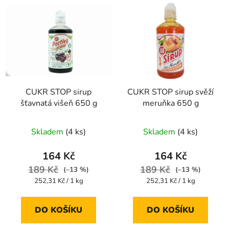
CUKR STOP sirup
CUKR STOP sirup svěží
šťavnatá višeň 650 g
meruňka 650 g
Skladem
(4 ks)
Skladem
(4 ks)
164 Kč
164 Kč
189 Kč
189 Kč
(–13 %)
(–13 %)
Měrná
Měrná
252,31 Kč / 1 kg
252,31 Kč / 1 kg
cena:
cena:
DO KOŠÍKU
DO KOŠÍKU