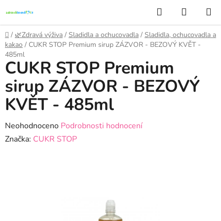
Přejít
Hledat
NÁKUP
na
KOŠÍK
obsah
Domů
/
🌿Zdravá výživa
/
Sladidla a ochucovadla
/
Sladidla, ochucovadla a
kakao
/
CUKR STOP Premium sirup ZÁZVOR - BEZOVÝ KVĚT -
485ml
CUKR STOP Premium
sirup ZÁZVOR - BEZOVÝ
KVĚT - 485ml
Průměrné
Neohodnoceno
Podrobnosti hodnocení
hodnocení
Značka:
CUKR STOP
produktu
je
0,0
z
5
hvězdiček.