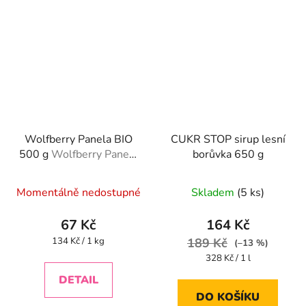
Wolfberry Panela BIO
CUKR STOP sirup lesní
500 g
Wolfberry Panela
borůvka 650 g
BIO 500 g
Momentálně nedostupné
Skladem
(5 ks)
67 Kč
164 Kč
Měrná
134 Kč / 1 kg
189 Kč
(–13 %)
cena:
Měrná
328 Kč / 1 l
cena:
DETAIL
DO KOŠÍKU