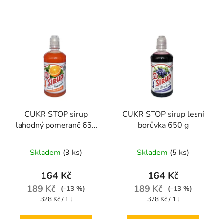
CUKR STOP sirup
CUKR STOP sirup lesní
lahodný pomeranč 650
borůvka 650 g
g
Skladem
(3 ks)
Skladem
(5 ks)
164 Kč
164 Kč
189 Kč
189 Kč
(–13 %)
(–13 %)
Měrná
Měrná
328 Kč / 1 l
328 Kč / 1 l
cena:
cena: