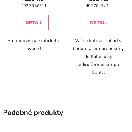
Měrná
Měrná
492,78 Kč / 1 l
492,78 Kč / 1 l
cena:
cena:
DETAIL
DETAIL
Pro milovníky exotického
Vaše chuťové pohárky
ovoce !
budou rázem přeneseny
do Itálie, díky
jedinečnému sirupu
Spritz.
Podobné produkty