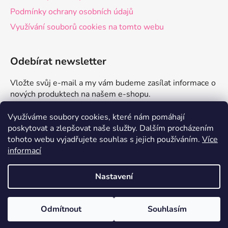
Podmínky ochrany osobních údajů
Využívání souborů cookies na tomto webu
Odebírat newsletter
Vložte svůj e-mail a my vám budeme zasílat informace o
nových produktech na našem e-shopu.
E-mail
Využíváme soubory cookies, které nám pomáhají
poskytovat a zlepšovat naše služby.
Dalším procházením
tohoto webu vyjadřujete souhlas s jejich používáním.
Více
PŘIHLÁSIT SE
informací
Nastavení
Vytvořil Shoptet
Odmítnout
Souhlasím
Copyright 2026
zdravelevne.cz
. Všechna práva
Doprava od 79 Kč s EKO balením💚
vyhrazena.