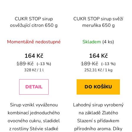
CUKR STOP sirup
CUKR STOP sirup svěží
osvěžující citron 650 g
meruňka 650 g
Momentálně nedostupné
Skladem
(4 ks)
164 Kč
164 Kč
189 Kč
189 Kč
(–13 %)
(–13 %)
Měrná
Měrná
328 Kč / 1 l
252,31 Kč / 1 kg
cena:
cena:
DETAIL
DO KOŠÍKU
Sirup vznikl vyváženou
Lahodný sirup vyrobený
kombinací jednoduchého
na základě Zlatého
ovocného cukru, sladidel
Slazení s přídavkem
z rostliny Stévie sladké
přírodního aroma. Díky