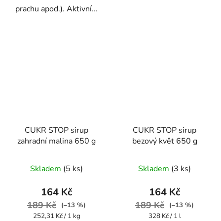
prachu apod.). Aktivní...
CUKR STOP sirup
CUKR STOP sirup
zahradní malina 650 g
bezový květ 650 g
Skladem
(5 ks)
Skladem
(3 ks)
164 Kč
164 Kč
189 Kč
189 Kč
(–13 %)
(–13 %)
Měrná
Měrná
252,31 Kč / 1 kg
328 Kč / 1 l