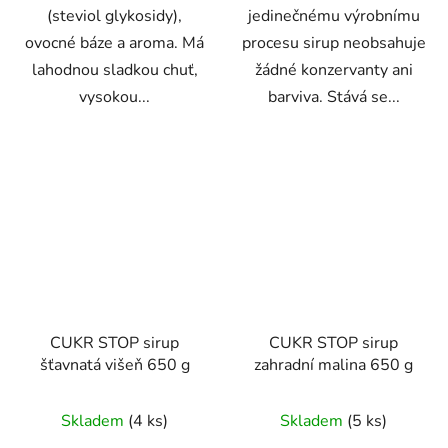
(steviol glykosidy),
jedinečnému výrobnímu
ovocné báze a aroma. Má
procesu sirup neobsahuje
lahodnou sladkou chuť,
žádné konzervanty ani
vysokou...
barviva. Stává se...
CUKR STOP sirup
CUKR STOP sirup
šťavnatá višeň 650 g
zahradní malina 650 g
Skladem
(4 ks)
Skladem
(5 ks)