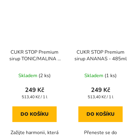
CUKR STOP Premium
CUKR STOP Premium
sirup TONIC/MALINA -
sirup ANANAS - 485ml
485ml
Skladem
(2 ks)
Skladem
(1 ks)
249 Kč
249 Kč
Měrná
Měrná
513,40 Kč / 1 l
513,40 Kč / 1 l
cena:
cena:
DO KOŠÍKU
DO KOŠÍKU
Zažijte harmonii, která
Přeneste se do