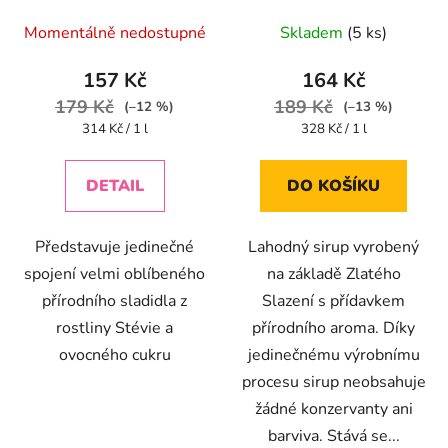
Průměrné
Momentálně nedostupné
Skladem
(5 ks)
hodnocení
produktu
157 Kč
164 Kč
je
179 Kč
189 Kč
(–12 %)
(–13 %)
4,2
Měrná
Měrná
314 Kč / 1 l
328 Kč / 1 l
cena:
cena:
z
5
DETAIL
DO KOŠÍKU
hvězdiček.
Představuje jedinečné
Lahodný sirup vyrobený
spojení velmi oblíbeného
na základě Zlatého
přírodního sladidla z
Slazení s přídavkem
rostliny Stévie a
přírodního aroma. Díky
ovocného cukru
jedinečnému výrobnímu
procesu sirup neobsahuje
žádné konzervanty ani
barviva. Stává se...