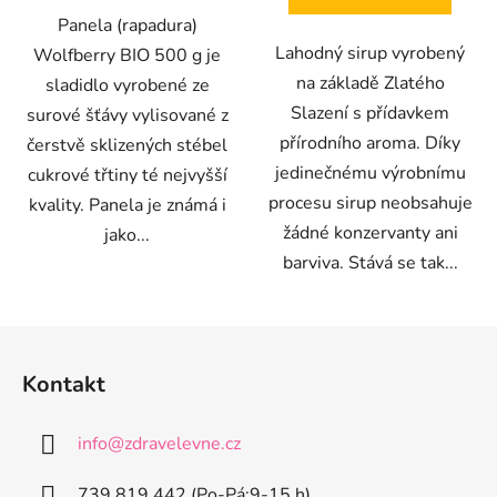
Panela (rapadura)
Lahodný sirup vyrobený
Wolfberry BIO 500 g je
na základě Zlatého
sladidlo vyrobené ze
Slazení s přídavkem
surové šťávy vylisované z
přírodního aroma. Díky
čerstvě sklizených stébel
jedinečnému výrobnímu
cukrové třtiny té nejvyšší
procesu sirup neobsahuje
kvality. Panela je známá i
žádné konzervanty ani
jako...
barviva. Stává se tak...
Z
á
Kontakt
p
a
info
@
zdravelevne.cz
t
í
739 819 442 (Po-Pá:9-15 h)