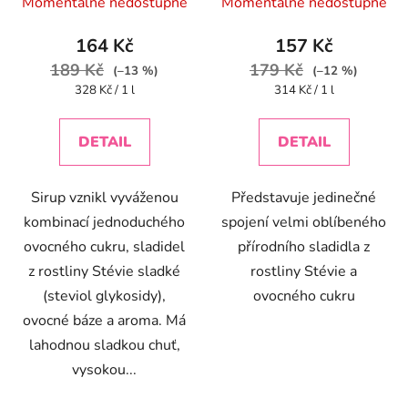
Momentálně nedostupné
Momentálně nedostupné
hodnocení
produktu
164 Kč
157 Kč
je
189 Kč
179 Kč
(–13 %)
(–12 %)
4,2
Měrná
Měrná
328 Kč / 1 l
314 Kč / 1 l
cena:
cena:
z
5
DETAIL
DETAIL
hvězdiček.
Sirup vznikl vyváženou
Představuje jedinečné
kombinací jednoduchého
spojení velmi oblíbeného
ovocného cukru, sladidel
přírodního sladidla z
z rostliny Stévie sladké
rostliny Stévie a
(steviol glykosidy),
ovocného cukru
ovocné báze a aroma. Má
lahodnou sladkou chuť,
vysokou...