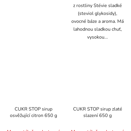
z rostliny Stévie sladké
(steviol glykosidy),
ovocné báze a aroma. Má
lahodnou sladkou chuť,
vysokou...
CUKR STOP sirup
CUKR STOP sirup zlaté
osvěžující citron 650 g
slazení 650 g
Průměrné