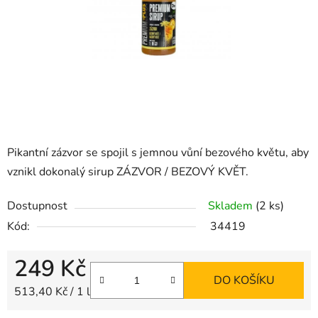
Pikantní zázvor se spojil s jemnou vůní bezového květu, aby
vznikl dokonalý sirup ZÁZVOR / BEZOVÝ KVĚT.
Dostupnost
Skladem
(2 ks)
Kód:
34419
249 Kč
DO KOŠÍKU
Měrná cena:
513,40 Kč / 1 l