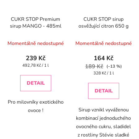
CUKR STOP Premium
CUKR STOP sirup
sirup MANGO - 485ml
osvěžující citron 650 g
Momentálně nedostupné
Momentálně nedostupné
239 Kč
164 Kč
Měrná
492,78 Kč / 1 l
189 Kč
(–13 %)
cena:
Měrná
328 Kč / 1 l
cena:
DETAIL
DETAIL
Pro milovníky exotického
Sirup vznikl vyváženou
ovoce !
kombinací jednoduchého
ovocného cukru, sladidel
z rostliny Stévie sladké