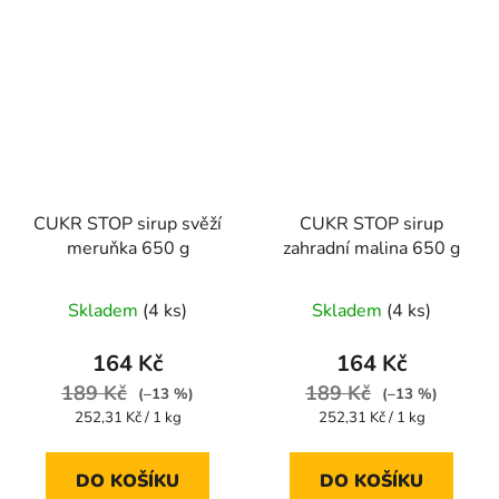
CUKR STOP sirup svěží
CUKR STOP sirup
meruňka 650 g
zahradní malina 650 g
Skladem
(4 ks)
Skladem
(4 ks)
164 Kč
164 Kč
189 Kč
189 Kč
(–13 %)
(–13 %)
Měrná
Měrná
252,31 Kč / 1 kg
252,31 Kč / 1 kg
cena:
cena:
DO KOŠÍKU
DO KOŠÍKU