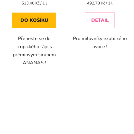
Měrná
Měrná
513,40 Kč / 1 l
492,78 Kč / 1 l
cena:
cena:
DO KOŠÍKU
DETAIL
Přeneste se do
Pro milovníky exotického
tropického ráje s
ovoce !
prémiovým sirupem
ANANAS !