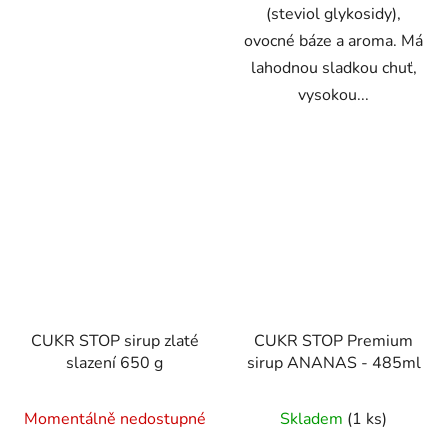
(steviol glykosidy),
ovocné báze a aroma. Má
lahodnou sladkou chuť,
vysokou...
CUKR STOP sirup zlaté
CUKR STOP Premium
slazení 650 g
sirup ANANAS - 485ml
Průměrné
Momentálně nedostupné
Skladem
(1 ks)
hodnocení