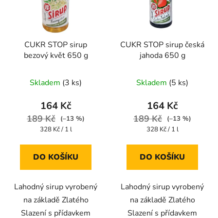
CUKR STOP sirup
CUKR STOP sirup česká
bezový květ 650 g
jahoda 650 g
Skladem
(3 ks)
Skladem
(5 ks)
164 Kč
164 Kč
189 Kč
189 Kč
(–13 %)
(–13 %)
Měrná
Měrná
328 Kč / 1 l
328 Kč / 1 l
cena:
cena:
DO KOŠÍKU
DO KOŠÍKU
Lahodný sirup vyrobený
Lahodný sirup vyrobený
na základě Zlatého
na základě Zlatého
Slazení s přídavkem
Slazení s přídavkem