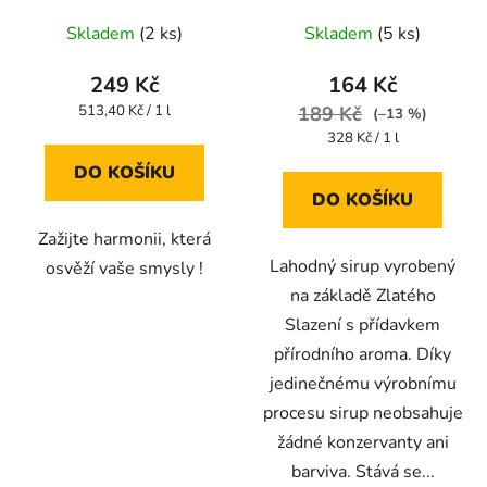
Skladem
(2 ks)
Skladem
(5 ks)
249 Kč
164 Kč
Měrná
513,40 Kč / 1 l
189 Kč
(–13 %)
cena:
Měrná
328 Kč / 1 l
cena:
DO KOŠÍKU
DO KOŠÍKU
Zažijte harmonii, která
Lahodný sirup vyrobený
osvěží vaše smysly !
na základě Zlatého
Slazení s přídavkem
přírodního aroma. Díky
jedinečnému výrobnímu
procesu sirup neobsahuje
žádné konzervanty ani
barviva. Stává se...