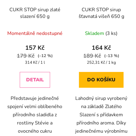
CUKR STOP sirup zlaté
CUKR STOP sirup
slazení 650 g
šťavnatá višeň 650 g
Průměrné
Momentálně nedostupné
Skladem
(3 ks)
hodnocení
produktu
157 Kč
164 Kč
je
179 Kč
189 Kč
(–12 %)
(–13 %)
4,2
Měrná
Měrná
314 Kč / 1 l
252,31 Kč / 1 kg
cena:
cena:
z
5
DETAIL
DO KOŠÍKU
hvězdiček.
Představuje jedinečné
Lahodný sirup vyrobený
spojení velmi oblíbeného
na základě Zlatého
přírodního sladidla z
Slazení s přídavkem
rostliny Stévie a
přírodního aroma. Díky
ovocného cukru
jedinečnému výrobnímu