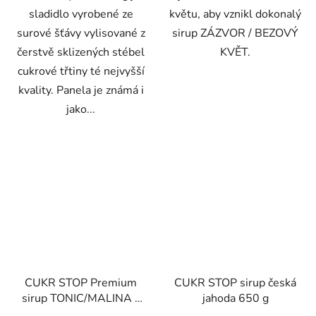
sladidlo vyrobené ze
květu, aby vznikl dokonalý
surové šťávy vylisované z
sirup ZÁZVOR / BEZOVÝ
čerstvě sklizených stébel
KVĚT.
cukrové třtiny té nejvyšší
kvality. Panela je známá i
jako...
CUKR STOP Premium
CUKR STOP sirup česká
sirup TONIC/MALINA -
jahoda 650 g
485ml