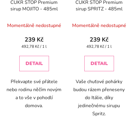
CUKR STOP Premium
CUKR STOP Premium
sirup MOJITO - 485ml
sirup SPRITZ - 485ml
Momentálně nedostupné
Momentálně nedostupné
239 Kč
239 Kč
Měrná
Měrná
492,78 Kč / 1 l
492,78 Kč / 1 l
cena:
cena:
DETAIL
DETAIL
Překvapte své přátele
Vaše chuťové pohárky
nebo rodinu něčím novým
budou rázem přeneseny
a to vše v pohodlí
do Itálie, díky
domova.
jedinečnému sirupu
Spritz.