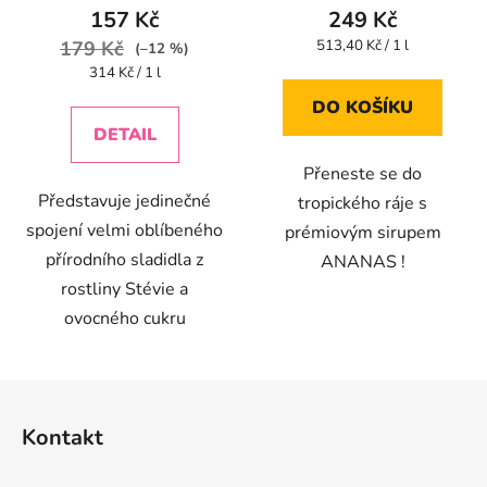
produktu
157 Kč
249 Kč
je
Měrná
179 Kč
513,40 Kč / 1 l
(–12 %)
cena:
4,2
Měrná
314 Kč / 1 l
cena:
z
DO KOŠÍKU
5
DETAIL
hvězdiček.
Přeneste se do
Představuje jedinečné
tropického ráje s
spojení velmi oblíbeného
prémiovým sirupem
přírodního sladidla z
ANANAS !
rostliny Stévie a
ovocného cukru
Z
á
Kontakt
p
a