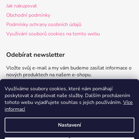
Jak nakupovat
Obchodní podmínky
Podmínky ochrany osobních údajů
Využívání souborů cookies na tomto webu
Odebírat newsletter
Vložte svůj e-mail a my vám budeme zasílat informace o
nových produktech na našem e-shopu.
E-mail
Využíváme soubory cookies, které nám pomáhají
poskytovat a zlepšovat naše služby.
Dalším procházením
tohoto webu vyjadřujete souhlas s jejich používáním.
Více
PŘIHLÁSIT SE
informací
Nastavení