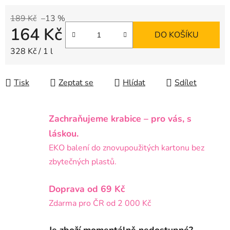
189 Kč
–13 %
164 Kč
DO KOŠÍKU
Měrná cena:
328 Kč / 1 l
Tisk
Zeptat se
Hlídat
Sdílet
Zachraňujeme krabice – pro vás, s
láskou.
EKO balení do znovupoužitých kartonu bez
zbytečných plastů.
Doprava od 69 Kč
Zdarma pro ČR od 2 000 Kč