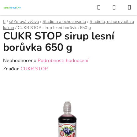
Přejít
Hledat
NÁKUP
na
KOŠÍK
obsah
Domů
/
🌿Zdravá výživa
/
Sladidla a ochucovadla
/
Sladidla, ochucovadla a
kakao
/
CUKR STOP sirup lesní borůvka 650 g
CUKR STOP sirup lesní
borůvka 650 g
Průměrné
Neohodnoceno
Podrobnosti hodnocení
hodnocení
Značka:
CUKR STOP
produktu
je
0,0
z
5
hvězdiček.