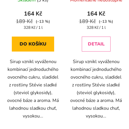
Skladem
(3 ks)
Momentálně nedostupné
164 Kč
164 Kč
189 Kč
189 Kč
(–13 %)
(–13 %)
Měrná
Měrná
328 Kč / 1 l
328 Kč / 1 l
cena:
cena:
DO KOŠÍKU
DETAIL
Sirup vznikl vyváženou
Sirup vznikl vyváženou
kombinací jednoduchého
kombinací jednoduchého
ovocného cukru, sladidel
ovocného cukru, sladidel
z rostliny Stévie sladké
z rostliny Stévie sladké
(steviol glykosidy),
(steviol glykosidy),
ovocné báze a aroma. Má
ovocné báze a aroma. Má
lahodnou sladkou chuť,
lahodnou sladkou chuť,
vysokou...
vysokou...