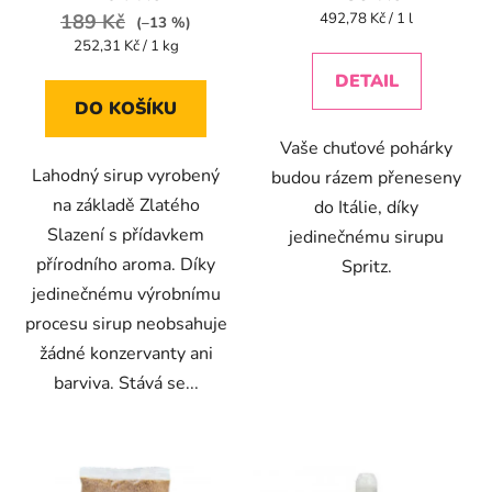
Měrná
189 Kč
492,78 Kč / 1 l
(–13 %)
cena:
Měrná
252,31 Kč / 1 kg
cena:
DETAIL
DO KOŠÍKU
Vaše chuťové pohárky
Lahodný sirup vyrobený
budou rázem přeneseny
na základě Zlatého
do Itálie, díky
Slazení s přídavkem
jedinečnému sirupu
přírodního aroma. Díky
Spritz.
jedinečnému výrobnímu
procesu sirup neobsahuje
žádné konzervanty ani
barviva. Stává se...