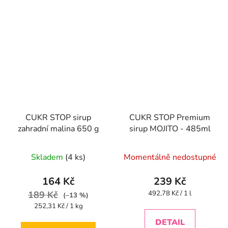
CUKR STOP sirup
CUKR STOP Premium
zahradní malina 650 g
sirup MOJITO - 485ml
Skladem
(4 ks)
Momentálně nedostupné
164 Kč
239 Kč
Měrná
189 Kč
492,78 Kč / 1 l
(–13 %)
cena:
Měrná
252,31 Kč / 1 kg
cena:
DETAIL