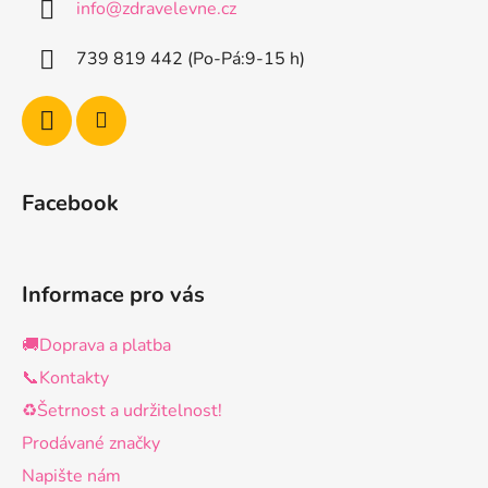
info
@
zdravelevne.cz
t
í
739 819 442 (Po-Pá:9-15 h)
Facebook
Informace pro vás
🚚Doprava a platba
📞Kontakty
♻️Šetrnost a udržitelnost!
Prodávané značky
Napište nám