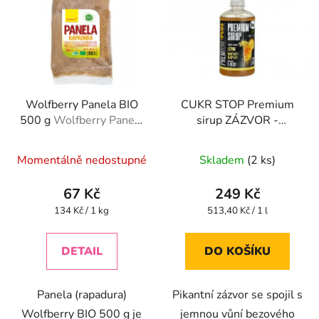
Wolfberry Panela BIO
CUKR STOP Premium
500 g
Wolfberry Panela
sirup ZÁZVOR -
BIO 500 g
BEZOVÝ KVĚT - 485ml
Momentálně nedostupné
Skladem
(2 ks)
67 Kč
249 Kč
Měrná
Měrná
134 Kč / 1 kg
513,40 Kč / 1 l
cena:
cena:
DETAIL
DO KOŠÍKU
Panela (rapadura)
Pikantní zázvor se spojil s
Wolfberry BIO 500 g je
jemnou vůní bezového