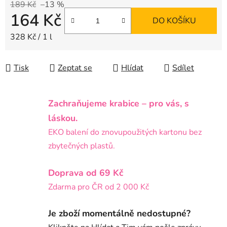
189 Kč
–13 %
164 Kč
DO KOŠÍKU
Měrná cena:
328 Kč / 1 l
Tisk
Zeptat se
Hlídat
Sdílet
Zachraňujeme krabice – pro vás, s
láskou.
EKO balení do znovupoužitých kartonu bez
zbytečných plastů.
Doprava od 69 Kč
Zdarma pro ČR od 2 000 Kč
Je zboží momentálně nedostupné?