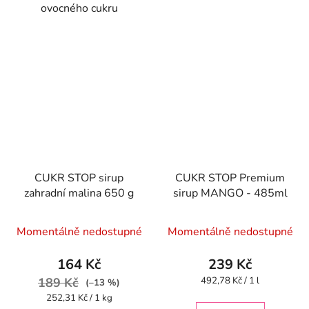
ovocného cukru
CUKR STOP sirup
CUKR STOP Premium
zahradní malina 650 g
sirup MANGO - 485ml
Momentálně nedostupné
Momentálně nedostupné
164 Kč
239 Kč
Měrná
189 Kč
492,78 Kč / 1 l
(–13 %)
cena:
Měrná
252,31 Kč / 1 kg