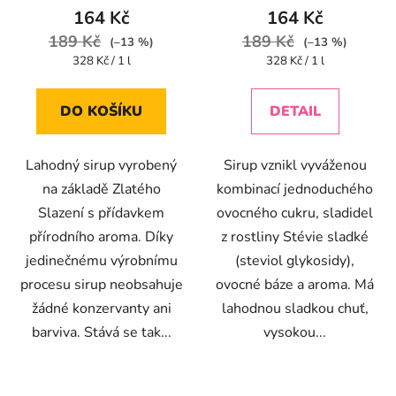
164 Kč
164 Kč
189 Kč
189 Kč
(–13 %)
(–13 %)
Měrná
Měrná
328 Kč / 1 l
328 Kč / 1 l
cena:
cena:
DO KOŠÍKU
DETAIL
Lahodný sirup vyrobený
Sirup vznikl vyváženou
na základě Zlatého
kombinací jednoduchého
Slazení s přídavkem
ovocného cukru, sladidel
přírodního aroma. Díky
z rostliny Stévie sladké
jedinečnému výrobnímu
(steviol glykosidy),
procesu sirup neobsahuje
ovocné báze a aroma. Má
žádné konzervanty ani
lahodnou sladkou chuť,
barviva. Stává se tak...
vysokou...