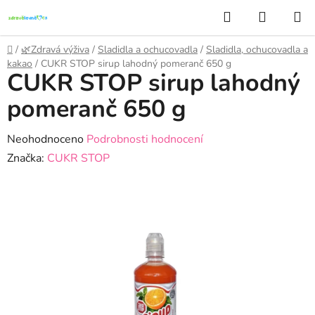
Přejít
Hledat
NÁKUP
na
KOŠÍK
obsah
Domů
/
🌿Zdravá výživa
/
Sladidla a ochucovadla
/
Sladidla, ochucovadla a
kakao
/
CUKR STOP sirup lahodný pomeranč 650 g
CUKR STOP sirup lahodný
pomeranč 650 g
Průměrné
Neohodnoceno
Podrobnosti hodnocení
hodnocení
Značka:
CUKR STOP
produktu
je
0,0
z
5
hvězdiček.