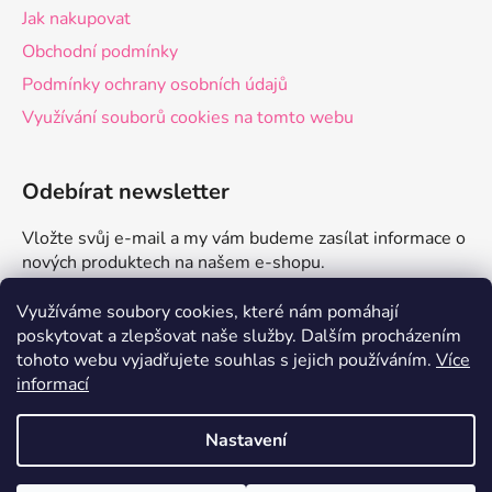
Jak nakupovat
Obchodní podmínky
Podmínky ochrany osobních údajů
Využívání souborů cookies na tomto webu
Odebírat newsletter
Vložte svůj e-mail a my vám budeme zasílat informace o
nových produktech na našem e-shopu.
E-mail
Využíváme soubory cookies, které nám pomáhají
poskytovat a zlepšovat naše služby.
Dalším procházením
tohoto webu vyjadřujete souhlas s jejich používáním.
Více
PŘIHLÁSIT SE
informací
Nastavení