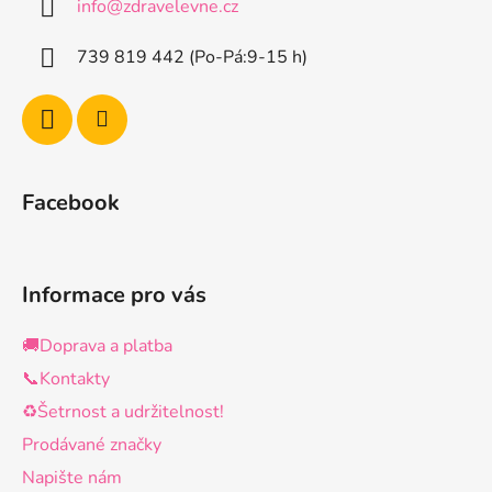
info
@
zdravelevne.cz
t
í
739 819 442 (Po-Pá:9-15 h)
Facebook
Informace pro vás
🚚Doprava a platba
📞Kontakty
♻️Šetrnost a udržitelnost!
Prodávané značky
Napište nám