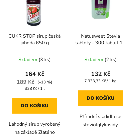
CUKR STOP sirup česká
Natusweet Stevia
jahoda 650 g
tablety - 300 tablet 18
g
Skladem
(3 ks)
Skladem
(2 ks)
164 Kč
132 Kč
Měrná
189 Kč
7 333,33 Kč / 1 kg
(–13 %)
cena:
Měrná
328 Kč / 1 l
cena:
DO KOŠÍKU
DO KOŠÍKU
Přírodní sladidlo se
Lahodný sirup vyrobený
steviolglykosidy.
na základě Zlatého