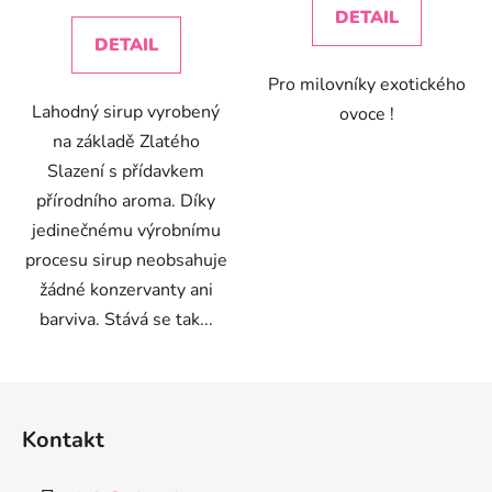
cena:
DETAIL
DETAIL
Pro milovníky exotického
Lahodný sirup vyrobený
ovoce !
na základě Zlatého
Slazení s přídavkem
přírodního aroma. Díky
jedinečnému výrobnímu
procesu sirup neobsahuje
žádné konzervanty ani
barviva. Stává se tak...
Z
á
Kontakt
p
a