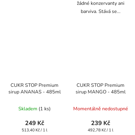
žádné konzervanty ani
barviva. Stává se...
CUKR STOP Premium
CUKR STOP Premium
sirup ANANAS - 485ml
sirup MANGO - 485ml
Skladem
(1 ks)
Momentálně nedostupné
249 Kč
239 Kč
Měrná
Měrná
513,40 Kč / 1 l
492,78 Kč / 1 l