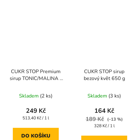
CUKR STOP Premium
CUKR STOP sirup
sirup TONIC/MALINA -
bezový květ 650 g
485ml
Skladem
(2 ks)
Skladem
(3 ks)
249 Kč
164 Kč
Měrná
513,40 Kč / 1 l
189 Kč
(–13 %)
cena:
Měrná
328 Kč / 1 l
cena:
DO KOŠÍKU