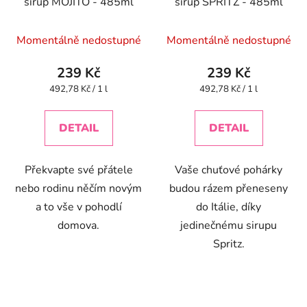
sirup MOJITO - 485ml
sirup SPRITZ - 485ml
Momentálně nedostupné
Momentálně nedostupné
239 Kč
239 Kč
Měrná
Měrná
492,78 Kč / 1 l
492,78 Kč / 1 l
cena:
cena:
DETAIL
DETAIL
Překvapte své přátele
Vaše chuťové pohárky
nebo rodinu něčím novým
budou rázem přeneseny
a to vše v pohodlí
do Itálie, díky
domova.
jedinečnému sirupu
Spritz.