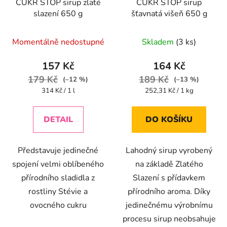
CUKR STOP sirup zlaté
CUKR STOP sirup
slazení 650 g
šťavnatá višeň 650 g
Průměrné
Momentálně nedostupné
Skladem
(3 ks)
hodnocení
produktu
157 Kč
164 Kč
je
179 Kč
189 Kč
(–12 %)
(–13 %)
4,2
Měrná
Měrná
314 Kč / 1 l
252,31 Kč / 1 kg
cena:
cena:
z
5
DETAIL
DO KOŠÍKU
hvězdiček.
Představuje jedinečné
Lahodný sirup vyrobený
spojení velmi oblíbeného
na základě Zlatého
přírodního sladidla z
Slazení s přídavkem
rostliny Stévie a
přírodního aroma. Díky
ovocného cukru
jedinečnému výrobnímu
procesu sirup neobsahuje