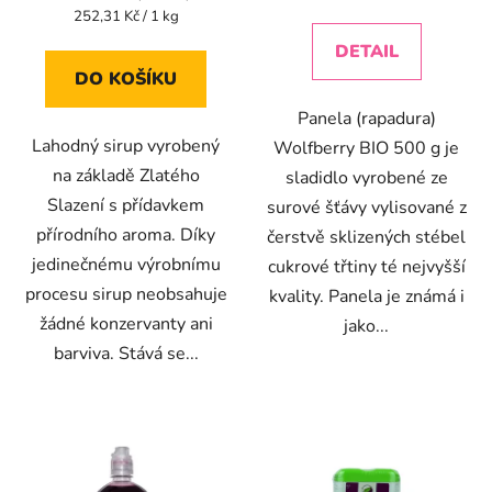
cena:
Měrná
252,31 Kč / 1 kg
cena:
DETAIL
DO KOŠÍKU
Panela (rapadura)
Lahodný sirup vyrobený
Wolfberry BIO 500 g je
na základě Zlatého
sladidlo vyrobené ze
Slazení s přídavkem
surové šťávy vylisované z
přírodního aroma. Díky
čerstvě sklizených stébel
jedinečnému výrobnímu
cukrové třtiny té nejvyšší
procesu sirup neobsahuje
kvality. Panela je známá i
žádné konzervanty ani
jako...
barviva. Stává se...