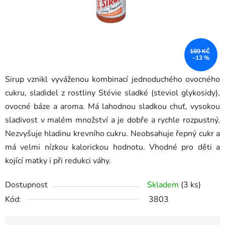
189 KČ
–13 %
Sirup vznikl vyváženou kombinací jednoduchého ovocného
cukru, sladidel z rostliny Stévie sladké (steviol glykosidy),
ovocné báze a aroma. Má lahodnou sladkou chuť, vysokou
sladivost v malém množství a je dobře a rychle rozpustný.
Nezvyšuje hladinu krevního cukru. Neobsahuje řepný cukr a
má velmi nízkou kalorickou hodnotu. Vhodné pro děti a
kojící matky i při redukci váhy.
Dostupnost
Skladem
(3 ks)
Kód:
3803