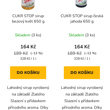
CUKR STOP sirup
CUKR STOP sirup česká
bezový květ 650 g
jahoda 650 g
Skladem
(3 ks)
Skladem
(3 ks)
164 Kč
164 Kč
189 Kč
189 Kč
(–13 %)
(–13 %)
Měrná
Měrná
328 Kč / 1 l
328 Kč / 1 l
cena:
cena:
DO KOŠÍKU
DO KOŠÍKU
Lahodný sirup vyrobený
Lahodný sirup vyrobený
na základě Zlatého
na základě Zlatého
Slazení s přídavkem
Slazení s přídavkem
přírodního aroma. Díky
přírodního aroma. Díky