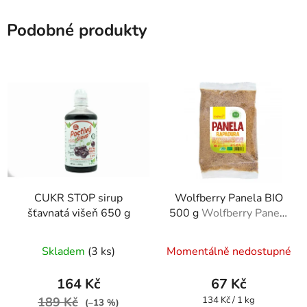
Podobné produkty
CUKR STOP sirup
Wolfberry Panela BIO
šťavnatá višeň 650 g
500 g
Wolfberry Panela
BIO 500 g
Skladem
(3 ks)
Momentálně nedostupné
164 Kč
67 Kč
Měrná
189 Kč
134 Kč / 1 kg
(–13 %)