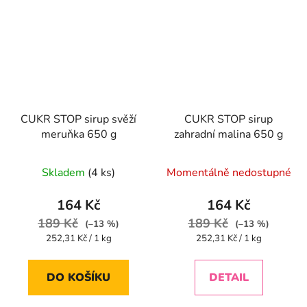
CUKR STOP sirup svěží
CUKR STOP sirup
meruňka 650 g
zahradní malina 650 g
Skladem
(4 ks)
Momentálně nedostupné
164 Kč
164 Kč
189 Kč
189 Kč
(–13 %)
(–13 %)
Měrná
Měrná
252,31 Kč / 1 kg
252,31 Kč / 1 kg
cena:
cena:
DO KOŠÍKU
DETAIL