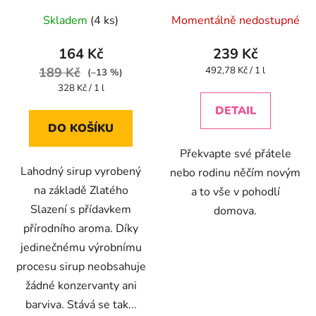
Skladem
(4 ks)
Momentálně nedostupné
164 Kč
239 Kč
Měrná
189 Kč
492,78 Kč / 1 l
(–13 %)
cena:
Měrná
328 Kč / 1 l
cena:
DETAIL
DO KOŠÍKU
Překvapte své přátele
Lahodný sirup vyrobený
nebo rodinu něčím novým
na základě Zlatého
a to vše v pohodlí
Slazení s přídavkem
domova.
přírodního aroma. Díky
jedinečnému výrobnímu
procesu sirup neobsahuje
žádné konzervanty ani
barviva. Stává se tak...