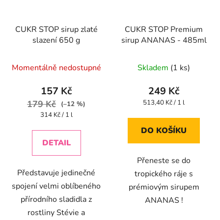
CUKR STOP sirup zlaté
CUKR STOP Premium
slazení 650 g
sirup ANANAS - 485ml
Průměrné
Momentálně nedostupné
Skladem
(1 ks)
hodnocení
produktu
157 Kč
249 Kč
je
Měrná
179 Kč
513,40 Kč / 1 l
(–12 %)
cena:
4,2
Měrná
314 Kč / 1 l
cena:
z
DO KOŠÍKU
5
DETAIL
hvězdiček.
Přeneste se do
Představuje jedinečné
tropického ráje s
spojení velmi oblíbeného
prémiovým sirupem
přírodního sladidla z
ANANAS !
rostliny Stévie a