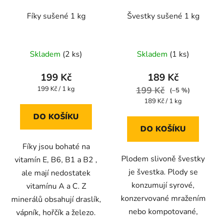
Fíky sušené 1 kg
Švestky sušené 1 kg
Průměrné
Průměrné
Skladem
(2 ks)
Skladem
(1 ks)
hodnocení
hodnocení
produktu
produktu
199 Kč
189 Kč
je
je
Měrná
199 Kč / 1 kg
199 Kč
(–5 %)
cena:
3,6
4,4
Měrná
189 Kč / 1 kg
cena:
z
z
DO KOŠÍKU
5
5
DO KOŠÍKU
hvězdiček.
hvězdiček.
Fíky jsou bohaté na
Plodem slivoně švestky
vitamín E, B6, B1 a B2 ,
je švestka. Plody se
ale mají nedostatek
konzumují syrové,
vitamínu A a C. Z
konzervované mražením
minerálů obsahují draslík,
nebo kompotované,
vápník, hořčík a železo.