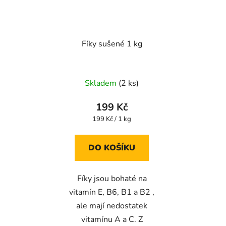
Fíky sušené 1 kg
Průměrné
Skladem
(2 ks)
hodnocení
produktu
199 Kč
je
Měrná
199 Kč / 1 kg
cena:
3,6
z
DO KOŠÍKU
5
hvězdiček.
Fíky jsou bohaté na
vitamín E, B6, B1 a B2 ,
ale mají nedostatek
vitamínu A a C. Z