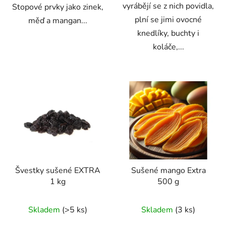
vyrábějí se z nich povidla,
Stopové prvky jako zinek,
plní se jimi ovocné
měď a mangan...
knedlíky, buchty i
koláče,...
Švestky sušené EXTRA
Sušené mango Extra
1 kg
500 g
Průměrné
Průměrné
Skladem
(>5 ks)
Skladem
(3 ks)
hodnocení
hodnocení