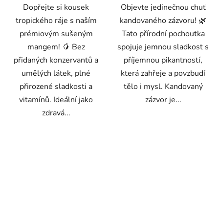
Dopřejte si kousek
Objevte jedinečnou chuť
tropického ráje s naším
kandovaného zázvoru! 🌿
prémiovým sušeným
Tato přírodní pochoutka
mangem! 🥭 Bez
spojuje jemnou sladkost s
přidaných konzervantů a
příjemnou pikantností,
umělých látek, plné
která zahřeje a povzbudí
přirozené sladkosti a
tělo i mysl. Kandovaný
vitamínů. Ideální jako
zázvor je...
zdravá...