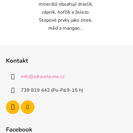
minerálů obsahují draslík,
vápník, hořčík a železo.
Stopové prvky jako zinek,
měď a mangan...
Z
á
Kontakt
p
a
info
@
zdravelevne.cz
t
í
739 819 442 (Po-Pá:9-15 h)
Facebook