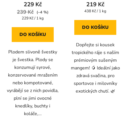
produktu
produktu
229 Kč
219 Kč
je
je
Měrná
239 Kč
438 Kč / 1 kg
(–4 %)
cena:
5,0
4,3
Měrná
229 Kč / 1 kg
cena:
z
z
DO KOŠÍKU
5
5
DO KOŠÍKU
hvězdiček.
hvězdiček.
Dopřejte si kousek
Plodem slivoně švestky
tropického ráje s naším
je švestka. Plody se
prémiovým sušeným
konzumují syrové,
mangem! 🥭 Ideální jako
konzervované mražením
zdravá svačina, pro
nebo kompotované,
sportovce i milovníky
vyrábějí se z nich povidla,
exotických chutí. 🌿
plní se jimi ovocné
knedlíky, buchty i
koláče,...