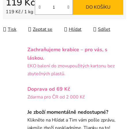
119 Kč
DO KOŠÍKU
Měrná cena:
119 Kč / 1 kg
Tisk
Zeptat se
Hlídat
Sdílet
Zachraňujeme krabice – pro vás, s
láskou.
EKO balení do znovupoužitých kartonu bez
zbytečných plastů.
Doprava od 69 Kč
Zdarma pro ČR od 2 000 Kč
Je zboží momentálně nedostupné?
Klikněte na Hlídat a Tim vám pošle zprávu,
jakmile zboží naskladníme. Tlapku na to!