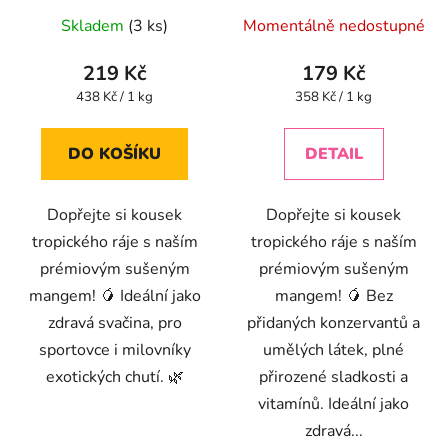
Průměrné
Průměrné
Skladem
(3 ks)
Momentálně nedostupné
hodnocení
hodnocení
produktu
produktu
219 Kč
179 Kč
je
je
Měrná
Měrná
438 Kč / 1 kg
358 Kč / 1 kg
cena:
cena:
4,3
4,5
z
z
DO KOŠÍKU
DETAIL
5
5
hvězdiček.
hvězdiček.
Dopřejte si kousek
Dopřejte si kousek
tropického ráje s naším
tropického ráje s naším
prémiovým sušeným
prémiovým sušeným
mangem! 🥭 Ideální jako
mangem! 🥭 Bez
zdravá svačina, pro
přidaných konzervantů a
sportovce i milovníky
umělých látek, plné
exotických chutí. 🌿
přirozené sladkosti a
vitamínů. Ideální jako
zdravá...