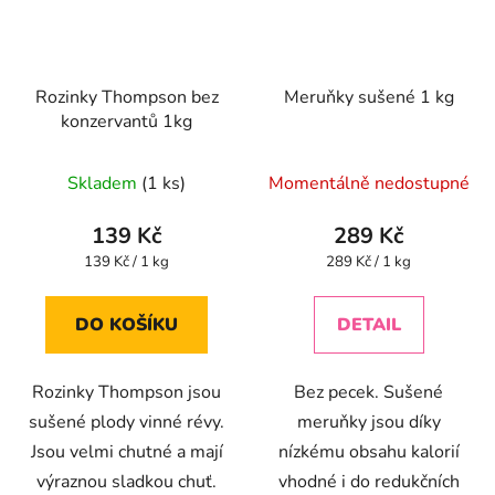
Rozinky Thompson bez
Meruňky sušené 1 kg
konzervantů 1kg
Průměrné
Průměrné
Skladem
(1 ks)
Momentálně nedostupné
hodnocení
hodnocení
produktu
produktu
139 Kč
289 Kč
je
je
Měrná
Měrná
139 Kč / 1 kg
289 Kč / 1 kg
cena:
cena:
5,0
4,1
z
z
DO KOŠÍKU
DETAIL
5
5
hvězdiček.
hvězdiček.
Rozinky Thompson jsou
Bez pecek. Sušené
sušené plody vinné révy.
meruňky jsou díky
Jsou velmi chutné a mají
nízkému obsahu kalorií
výraznou sladkou chuť.
vhodné i do redukčních