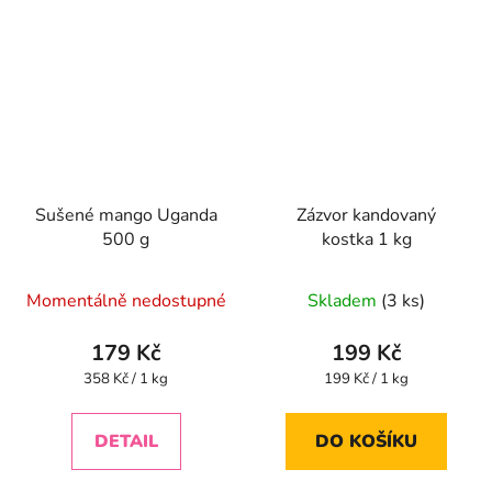
Sušené mango Uganda
Zázvor kandovaný
500 g
kostka 1 kg
Průměrné
Momentálně nedostupné
Skladem
(3 ks)
hodnocení
produktu
179 Kč
199 Kč
je
Měrná
Měrná
358 Kč / 1 kg
199 Kč / 1 kg
cena:
cena:
4,5
z
DETAIL
DO KOŠÍKU
5
hvězdiček.