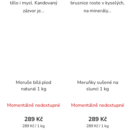
tělo i mysl. Kandovaný
brusnice roste v kyselých,
zázvor je...
na minerály...
Moruše bílá plod
Meruňky sušené na
natural 1 kg
slunci 1 kg
Průměrné
Průměrné
Momentálně nedostupné
Momentálně nedostupné
hodnocení
hodnocení
produktu
produktu
289 Kč
289 Kč
je
je
Měrná
Měrná
289 Kč / 1 kg
289 Kč / 1 kg