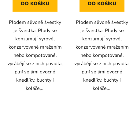
5
5
DO KOŠÍKU
DO KOŠÍKU
hvězdiček.
hvězdiček.
Plodem slivoně švestky
Plodem slivoně švestky
je švestka. Plody se
je švestka. Plody se
konzumují syrové,
konzumují syrové,
konzervované mražením
konzervované mražením
nebo kompotované,
nebo kompotované,
vyrábějí se z nich povidla,
vyrábějí se z nich povidla,
plní se jimi ovocné
plní se jimi ovocné
knedlíky, buchty i
knedlíky, buchty i
koláče,...
koláče,...