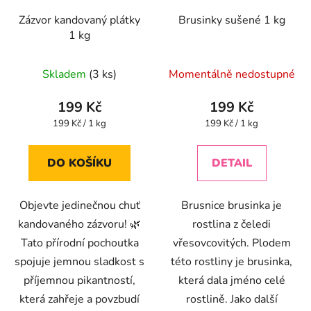
Zázvor kandovaný plátky
Brusinky sušené 1 kg
1 kg
Průměrné
Skladem
(3 ks)
Momentálně nedostupné
hodnocení
produktu
199 Kč
199 Kč
je
Měrná
Měrná
199 Kč / 1 kg
199 Kč / 1 kg
cena:
cena:
4,4
z
DO KOŠÍKU
DETAIL
5
hvězdiček.
Objevte jedinečnou chuť
Brusnice brusinka je
kandovaného zázvoru! 🌿
rostlina z čeledi
Tato přírodní pochoutka
vřesovcovitých. Plodem
spojuje jemnou sladkost s
této rostliny je brusinka,
příjemnou pikantností,
která dala jméno celé
která zahřeje a povzbudí
rostlině. Jako další