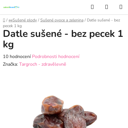
Přejít
Hledat
NÁKUP
na
KOŠÍK
obsah
Domů
/
🥜Sušené plody
/
Sušené ovoce a zelenina
/
Datle sušené - bez
pecek 1 kg
Datle sušené - bez pecek 1
kg
Průměrné
10 hodnocení
Podrobnosti hodnocení
hodnocení
Značka:
Targroch - zdravělevně
produktu
je
4,7
z
5
hvězdiček.