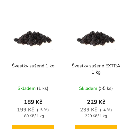
Švestky sušené 1 kg
Švestky sušené EXTRA
1 kg
Průměrné
Průměrné
Skladem
(1 ks)
Skladem
(>5 ks)
hodnocení
hodnocení
produktu
produktu
189 Kč
229 Kč
je
je
199 Kč
239 Kč
(–5 %)
(–4 %)
4,4
5,0
Měrná
Měrná
189 Kč / 1 kg
229 Kč / 1 kg
cena:
cena:
z
z