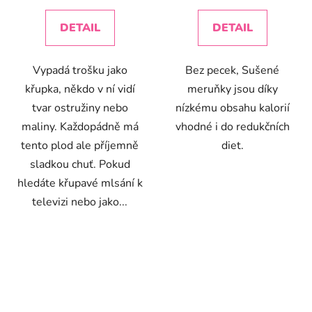
cena:
cena:
5,0
4,9
z
z
DETAIL
DETAIL
5
5
hvězdiček.
hvězdiček.
Vypadá trošku jako
Bez pecek, Sušené
křupka, někdo v ní vidí
meruňky jsou díky
tvar ostružiny nebo
nízkému obsahu kalorií
maliny. Každopádně má
vhodné i do redukčních
tento plod ale příjemně
diet.
sladkou chuť. Pokud
hledáte křupavé mlsání k
televizi nebo jako...