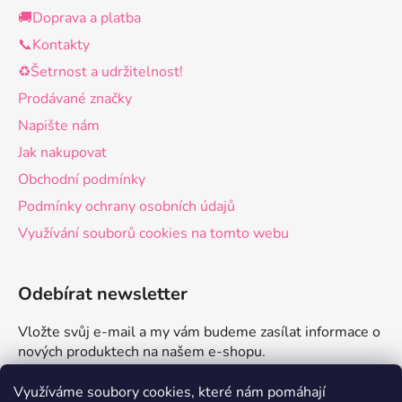
🚚Doprava a platba
📞Kontakty
♻️Šetrnost a udržitelnost!
Prodávané značky
Napište nám
Jak nakupovat
Obchodní podmínky
Podmínky ochrany osobních údajů
Využívání souborů cookies na tomto webu
Odebírat newsletter
Vložte svůj e-mail a my vám budeme zasílat informace o
nových produktech na našem e-shopu.
E-mail
Využíváme soubory cookies, které nám pomáhají