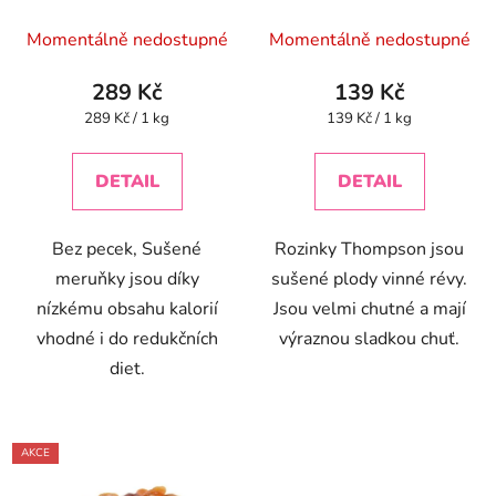
Průměrné
Průměrné
Momentálně nedostupné
Momentálně nedostupné
hodnocení
hodnocení
produktu
produktu
289 Kč
139 Kč
je
je
Měrná
Měrná
289 Kč / 1 kg
139 Kč / 1 kg
cena:
cena:
4,9
5,0
z
z
DETAIL
DETAIL
5
5
hvězdiček.
hvězdiček.
Bez pecek, Sušené
Rozinky Thompson jsou
meruňky jsou díky
sušené plody vinné révy.
nízkému obsahu kalorií
Jsou velmi chutné a mají
vhodné i do redukčních
výraznou sladkou chuť.
diet.
AKCE