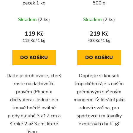
pecek 1 kg
500 g
Průměrné
Průměrné
Skladem
(2 ks)
Skladem
(2 ks)
hodnocení
hodnocení
produktu
produktu
119 Kč
219 Kč
je
je
Měrná
Měrná
119 Kč / 1 kg
438 Kč / 1 kg
cena:
cena:
4,7
4,3
z
z
DO KOŠÍKU
DO KOŠÍKU
5
5
hvězdiček.
hvězdiček.
Datle je druh ovoce, který
Dopřejte si kousek
roste na datlovníku
tropického ráje s naším
pravém (Phoenix
prémiovým sušeným
dactylifera). Jedná se o
mangem! 🥭 Ideální jako
tmavě hnědé oválné
zdravá svačina, pro
plody dlouhé 3 až 7 cm a
sportovce i milovníky
široké 2 až 3 cm, které
exotických chutí. 🌿
jsou...