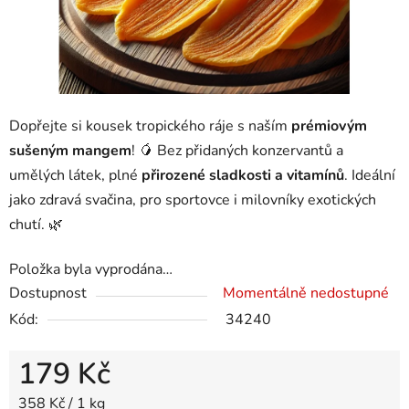
Dopřejte si kousek tropického ráje s naším
prémiovým
sušeným mangem
! 🥭 Bez přidaných konzervantů a
umělých látek, plné
přirozené sladkosti a vitamínů
. Ideální
jako zdravá svačina, pro sportovce i milovníky exotických
chutí. 🌿
Položka byla vyprodána…
Dostupnost
Momentálně nedostupné
Kód:
34240
179 Kč
Měrná cena:
358 Kč / 1 kg