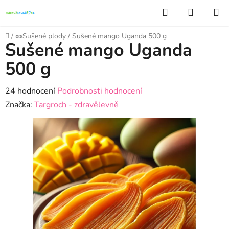
Přejít
Hledat
NÁKUP
na
KOŠÍK
obsah
Domů
/
🥜Sušené plody
/
Sušené mango Uganda 500 g
Sušené mango Uganda
500 g
Průměrné
24 hodnocení
Podrobnosti hodnocení
hodnocení
Značka:
Targroch - zdravělevně
produktu
je
4,5
z
5
hvězdiček.