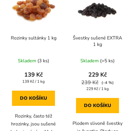
Rozinky sultánky 1 kg
Švestky sušené EXTRA
1 kg
Průměrné
Průměrné
Skladem
(3 ks)
Skladem
(>5 ks)
hodnocení
hodnocení
produktu
produktu
139 Kč
229 Kč
je
je
Měrná
139 Kč / 1 kg
239 Kč
(–4 %)
cena:
4,9
5,0
Měrná
229 Kč / 1 kg
cena:
z
z
DO KOŠÍKU
5
5
DO KOŠÍKU
hvězdiček.
hvězdiček.
Rozinky, často též
Plodem slivoně švestky
hrozinky, jsou sušené