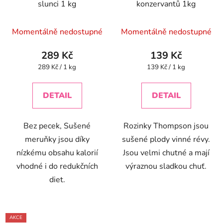
slunci 1 kg
konzervantů 1kg
Průměrné
Průměrné
Momentálně nedostupné
Momentálně nedostupné
hodnocení
hodnocení
produktu
produktu
289 Kč
139 Kč
je
je
Měrná
Měrná
289 Kč / 1 kg
139 Kč / 1 kg
cena:
cena:
4,9
5,0
z
z
DETAIL
DETAIL
5
5
hvězdiček.
hvězdiček.
Bez pecek, Sušené
Rozinky Thompson jsou
meruňky jsou díky
sušené plody vinné révy.
nízkému obsahu kalorií
Jsou velmi chutné a mají
vhodné i do redukčních
výraznou sladkou chuť.
diet.
AKCE