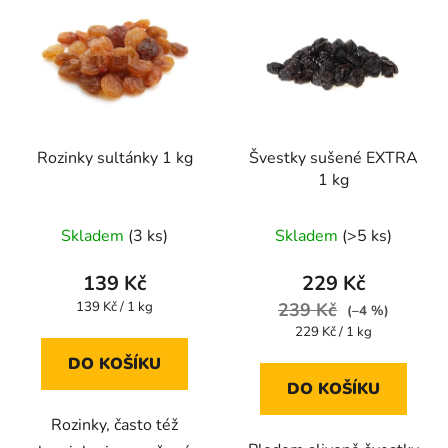
Rozinky sultánky 1 kg
Švestky sušené EXTRA
1 kg
Průměrné
Průměrné
Skladem
(3 ks)
Skladem
(>5 ks)
hodnocení
hodnocení
produktu
produktu
139 Kč
229 Kč
je
je
Měrná
139 Kč / 1 kg
239 Kč
(–4 %)
cena:
4,9
5,0
Měrná
229 Kč / 1 kg
cena:
z
z
DO KOŠÍKU
5
5
DO KOŠÍKU
hvězdiček.
hvězdiček.
Rozinky, často též