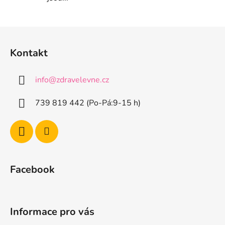
Z
á
Kontakt
p
a
info
@
zdravelevne.cz
t
í
739 819 442 (Po-Pá:9-15 h)
Facebook
Informace pro vás