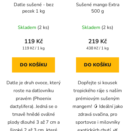
Datle sušené - bez
Sušené mango Extra
pecek 1 kg
500 g
Průměrné
Průměrné
Skladem
(2 ks)
Skladem
(2 ks)
hodnocení
hodnocení
produktu
produktu
119 Kč
219 Kč
je
je
Měrná
Měrná
119 Kč / 1 kg
438 Kč / 1 kg
cena:
cena:
4,7
4,3
z
z
DO KOŠÍKU
DO KOŠÍKU
5
5
hvězdiček.
hvězdiček.
Datle je druh ovoce, který
Dopřejte si kousek
roste na datlovníku
tropického ráje s naším
pravém (Phoenix
prémiovým sušeným
dactylifera). Jedná se o
mangem! 🥭 Ideální jako
tmavě hnědé oválné
zdravá svačina, pro
plody dlouhé 3 až 7 cm a
sportovce i milovníky
široké 2 až 3 cm, které
exotických chutí. 🌿