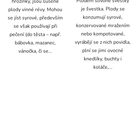
Plodem slivoně švestky
hrozinky, jsou sušené
je švestka. Plody se
plody vinné révy. Mohou
konzumují syrové,
se jíst syrové, především
konzervované mražením
se však používají při
nebo kompotované,
pečení (do těsta – např.
vyrábějí se z nich povidla,
bábovka, mazanec,
plní se jimi ovocné
vánočka, či se...
knedlíky, buchty i
koláče,...