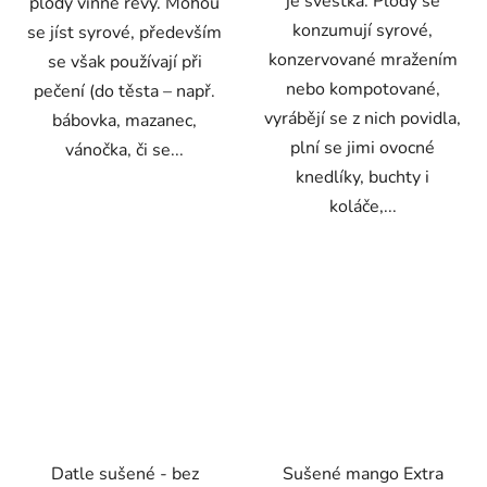
je švestka. Plody se
plody vinné révy. Mohou
konzumují syrové,
se jíst syrové, především
konzervované mražením
se však používají při
nebo kompotované,
pečení (do těsta – např.
vyrábějí se z nich povidla,
bábovka, mazanec,
plní se jimi ovocné
vánočka, či se...
knedlíky, buchty i
koláče,...
Datle sušené - bez
Sušené mango Extra