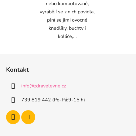
nebo kompotované,
vyrábějí se z nich povidla,
plní se jimi ovocné
knedlíky, buchty i
koláče,...
Z
á
Kontakt
p
a
info
@
zdravelevne.cz
t
í
739 819 442 (Po-Pá:9-15 h)