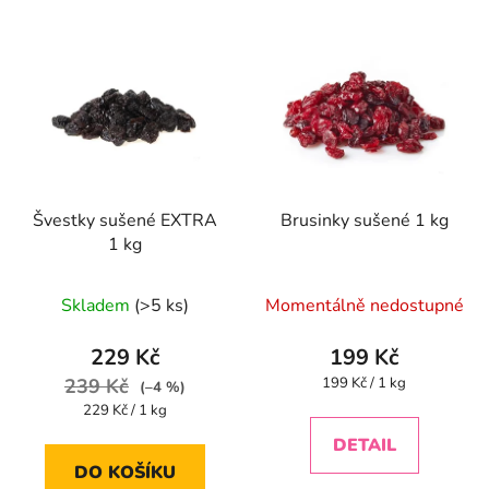
Švestky sušené EXTRA
Brusinky sušené 1 kg
1 kg
Průměrné
Průměrné
Skladem
(>5 ks)
Momentálně nedostupné
hodnocení
hodnocení
produktu
produktu
229 Kč
199 Kč
je
je
Měrná
239 Kč
199 Kč / 1 kg
(–4 %)
cena:
5,0
4,4
Měrná
229 Kč / 1 kg
cena:
z
z
DETAIL
5
5
DO KOŠÍKU