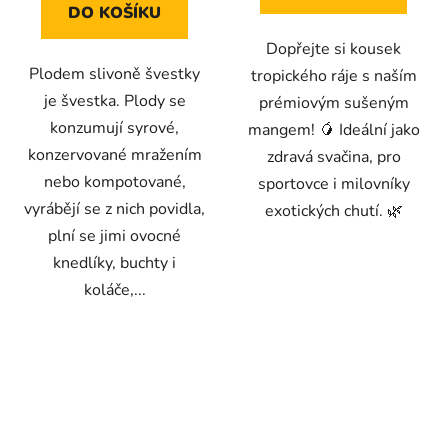
5
5
DO KOŠÍKU
hvězdiček.
hvězdiček.
Dopřejte si kousek
Plodem slivoně švestky
tropického ráje s naším
je švestka. Plody se
prémiovým sušeným
konzumují syrové,
mangem! 🥭 Ideální jako
konzervované mražením
zdravá svačina, pro
nebo kompotované,
sportovce i milovníky
vyrábějí se z nich povidla,
exotických chutí. 🌿
plní se jimi ovocné
knedlíky, buchty i
koláče,...