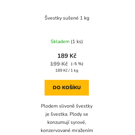
Švestky sušené 1 kg
Průměrné
Skladem
(1 ks)
hodnocení
produktu
189 Kč
je
199 Kč
(–5 %)
4,4
Měrná
189 Kč / 1 kg
cena:
z
5
DO KOŠÍKU
hvězdiček.
Plodem slivoně švestky
je švestka. Plody se
konzumují syrové,
konzervované mražením