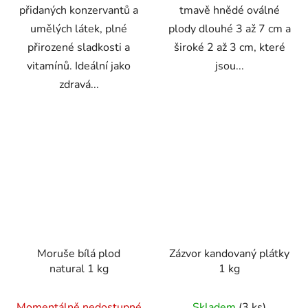
přidaných konzervantů a
tmavě hnědé oválné
umělých látek, plné
plody dlouhé 3 až 7 cm a
přirozené sladkosti a
široké 2 až 3 cm, které
vitamínů. Ideální jako
jsou...
zdravá...
Moruše bílá plod
Zázvor kandovaný plátky
natural 1 kg
1 kg
Průměrné
Momentálně nedostupné
Skladem
(3 ks)