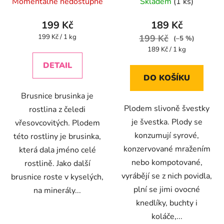
Momentálně nedostupné
Skladem
(1 ks)
hodnocení
hodnocení
produktu
produktu
199 Kč
189 Kč
je
je
Měrná
199 Kč / 1 kg
199 Kč
(–5 %)
cena:
4,4
4,4
Měrná
189 Kč / 1 kg
cena:
z
z
DETAIL
5
5
DO KOŠÍKU
hvězdiček.
hvězdiček.
Brusnice brusinka je
Plodem slivoně švestky
rostlina z čeledi
je švestka. Plody se
vřesovcovitých. Plodem
konzumují syrové,
této rostliny je brusinka,
konzervované mražením
která dala jméno celé
nebo kompotované,
rostlině. Jako další
vyrábějí se z nich povidla,
brusnice roste v kyselých,
plní se jimi ovocné
na minerály...
knedlíky, buchty i
koláče,...