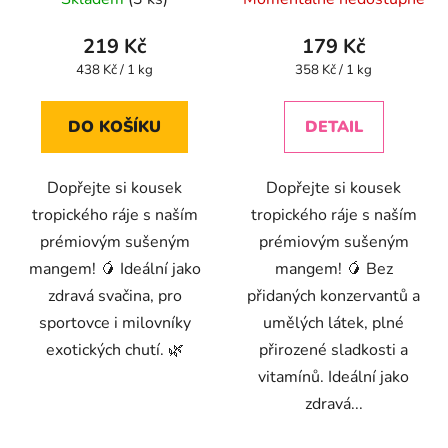
hodnocení
hodnocení
produktu
produktu
219 Kč
179 Kč
je
je
Měrná
Měrná
438 Kč / 1 kg
358 Kč / 1 kg
cena:
cena:
4,3
4,5
z
z
DO KOŠÍKU
DETAIL
5
5
hvězdiček.
hvězdiček.
Dopřejte si kousek
Dopřejte si kousek
tropického ráje s naším
tropického ráje s naším
prémiovým sušeným
prémiovým sušeným
mangem! 🥭 Ideální jako
mangem! 🥭 Bez
zdravá svačina, pro
přidaných konzervantů a
sportovce i milovníky
umělých látek, plné
exotických chutí. 🌿
přirozené sladkosti a
vitamínů. Ideální jako
zdravá...