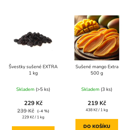
Švestky sušené EXTRA
Sušené mango Extra
1 kg
500 g
Průměrné
Průměrné
Skladem
(>5 ks)
Skladem
(3 ks)
hodnocení
hodnocení
produktu
produktu
229 Kč
219 Kč
je
je
Měrná
239 Kč
438 Kč / 1 kg
(–4 %)
cena:
5,0
4,3
Měrná
229 Kč / 1 kg
cena:
z
z
DO KOŠÍKU