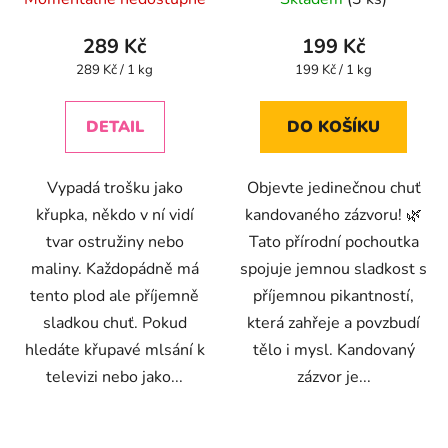
hodnocení
produktu
289 Kč
199 Kč
je
Měrná
Měrná
289 Kč / 1 kg
199 Kč / 1 kg
cena:
cena:
5,0
z
DETAIL
DO KOŠÍKU
5
hvězdiček.
Vypadá trošku jako
Objevte jedinečnou chuť
křupka, někdo v ní vidí
kandovaného zázvoru! 🌿
tvar ostružiny nebo
Tato přírodní pochoutka
maliny. Každopádně má
spojuje jemnou sladkost s
tento plod ale příjemně
příjemnou pikantností,
sladkou chuť. Pokud
která zahřeje a povzbudí
hledáte křupavé mlsání k
tělo i mysl. Kandovaný
televizi nebo jako...
zázvor je...