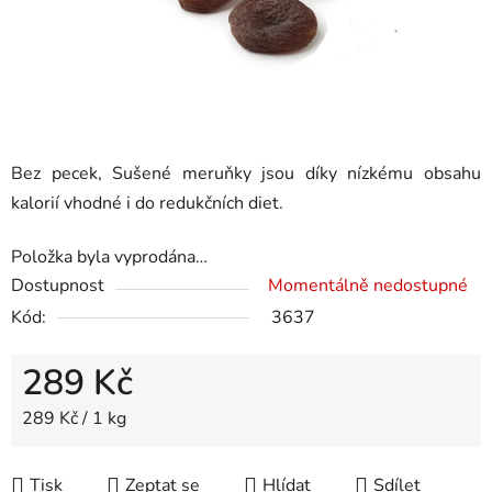
Bez pecek, Sušené meruňky jsou díky nízkému obsahu
kalorií vhodné i do redukčních diet.
Položka byla vyprodána…
Dostupnost
Momentálně nedostupné
Kód:
3637
289 Kč
Měrná cena:
289 Kč / 1 kg
Tisk
Zeptat se
Hlídat
Sdílet