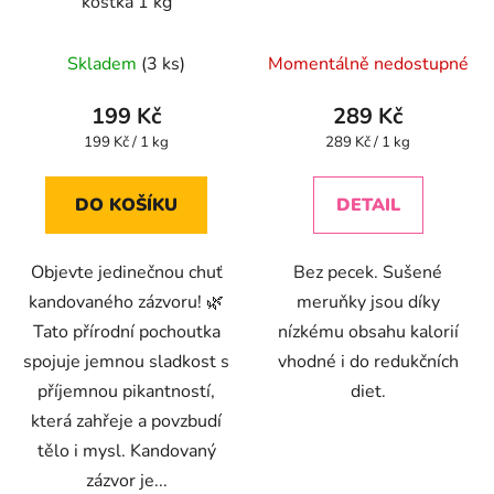
kostka 1 kg
Průměrné
Skladem
(3 ks)
Momentálně nedostupné
hodnocení
produktu
199 Kč
289 Kč
je
Měrná
Měrná
199 Kč / 1 kg
289 Kč / 1 kg
cena:
cena:
4,1
z
DO KOŠÍKU
DETAIL
5
hvězdiček.
Objevte jedinečnou chuť
Bez pecek. Sušené
kandovaného zázvoru! 🌿
meruňky jsou díky
Tato přírodní pochoutka
nízkému obsahu kalorií
spojuje jemnou sladkost s
vhodné i do redukčních
příjemnou pikantností,
diet.
která zahřeje a povzbudí
tělo i mysl. Kandovaný
zázvor je...