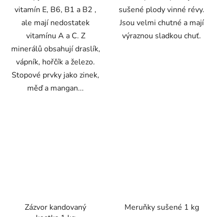
vitamín E, B6, B1 a B2 ,
sušené plody vinné révy.
ale mají nedostatek
Jsou velmi chutné a mají
vitamínu A a C. Z
výraznou sladkou chuť.
minerálů obsahují draslík,
vápník, hořčík a železo.
Stopové prvky jako zinek,
měď a mangan...
Zázvor kandovaný
Meruňky sušené 1 kg