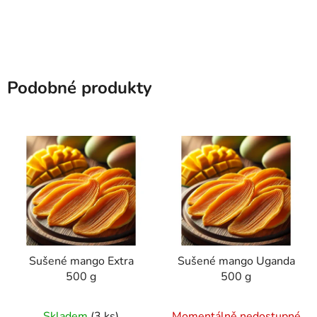
Podobné produkty
Sušené mango Extra
Sušené mango Uganda
500 g
500 g
Průměrné
Průměrné
Skladem
(3 ks)
Momentálně nedostupné