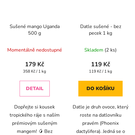
Sušené mango Uganda
Datle sušené - bez
500 g
pecek 1 kg
Průměrné
Průměrné
Momentálně nedostupné
Skladem
(2 ks)
hodnocení
hodnocení
produktu
produktu
179 Kč
119 Kč
je
je
Měrná
Měrná
358 Kč / 1 kg
119 Kč / 1 kg
cena:
cena:
4,5
4,7
z
z
DETAIL
DO KOŠÍKU
5
5
hvězdiček.
hvězdiček.
Dopřejte si kousek
Datle je druh ovoce, který
tropického ráje s naším
roste na datlovníku
prémiovým sušeným
pravém (Phoenix
mangem! 🥭 Bez
dactylifera). Jedná se o