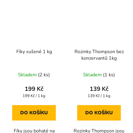
Fíky sušené 1 kg
Rozinky Thompson bez
konzervantů 1kg
Průměrné
Průměrné
Skladem
(2 ks)
Skladem
(1 ks)
hodnocení
hodnocení
produktu
produktu
199 Kč
139 Kč
je
je
Měrná
Měrná
199 Kč / 1 kg
139 Kč / 1 kg
cena:
cena:
3,6
5,0
z
z
DO KOŠÍKU
DO KOŠÍKU
5
5
hvězdiček.
hvězdiček.
Fíky jsou bohaté na
Rozinky Thompson jsou