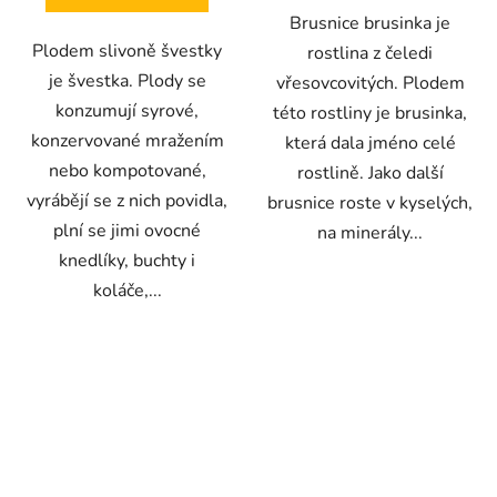
hvězdiček.
hvězdiček.
Brusnice brusinka je
Plodem slivoně švestky
rostlina z čeledi
je švestka. Plody se
vřesovcovitých. Plodem
konzumují syrové,
této rostliny je brusinka,
konzervované mražením
která dala jméno celé
nebo kompotované,
rostlině. Jako další
vyrábějí se z nich povidla,
brusnice roste v kyselých,
plní se jimi ovocné
na minerály...
knedlíky, buchty i
koláče,...