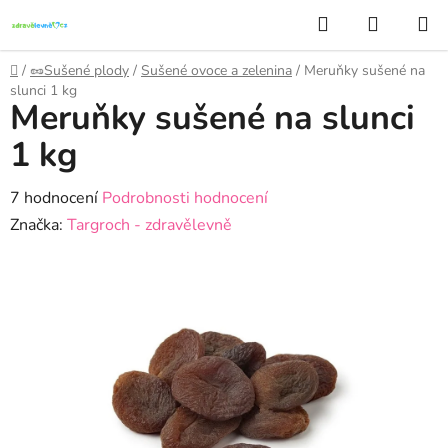
Přejít
Hledat
NÁKUP
na
KOŠÍK
obsah
Domů
/
🥜Sušené plody
/
Sušené ovoce a zelenina
/
Meruňky sušené na
slunci 1 kg
Meruňky sušené na slunci
1 kg
Průměrné
7 hodnocení
Podrobnosti hodnocení
hodnocení
Značka:
Targroch - zdravělevně
produktu
je
4,9
z
5
hvězdiček.