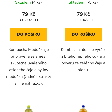
Skladem
(4 ks)
Skladem
(>5 ks)
hodnocení
hodnocení
produktu
produktu
79 Kč
79 Kč
je
je
Měrná
Měrná
39,50 Kč / 1 l
39,50 Kč / 1 l
cena:
cena:
4,3
4,0
z
z
DO KOŠÍKU
DO KOŠÍKU
5
5
hvězdiček.
hvězdiček.
Kombucha Meduňka je
Kombucha hloh se vyrábí
připravena ze směsi
z bílého řepného cukru a
skutečně uvařeného
odvaru ze zelénho čaje a
zeleného čaje a byliny
hlohu.
meduňka (žádné extrakty
a jiné náhražky).