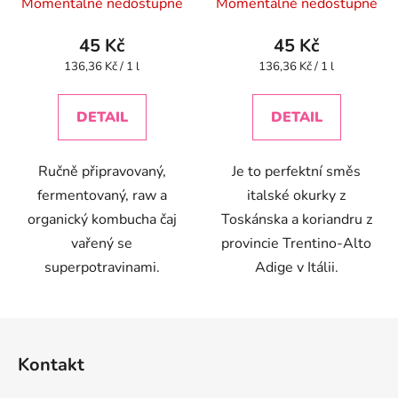
Momentálně nedostupné
Momentálně nedostupné
45 Kč
45 Kč
Měrná
Měrná
136,36 Kč / 1 l
136,36 Kč / 1 l
cena:
cena:
DETAIL
DETAIL
Ručně připravovaný,
Je to perfektní směs
fermentovaný, raw a
italské okurky z
organický kombucha čaj
Toskánska a koriandru z
vařený se
provincie Trentino-Alto
superpotravinami.
Adige v Itálii.
Z
á
Kontakt
p