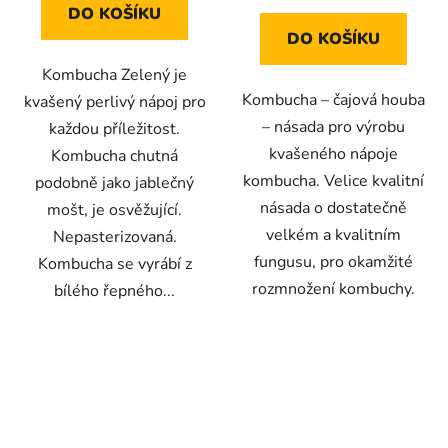
z
z
DO KOŠÍKU
5
5
DO KOŠÍKU
hvězdiček.
hvězdiček.
Kombucha Zelený je
Kombucha – čajová houba
kvašený perlivý nápoj pro
– násada pro výrobu
každou příležitost.
kvašeného nápoje
Kombucha chutná
kombucha. Velice kvalitní
podobně jako jablečný
násada o dostatečně
mošt, je osvěžující.
velkém a kvalitním
Nepasterizovaná.
fungusu, pro okamžité
Kombucha se vyrábí z
rozmnožení kombuchy.
bílého řepného...