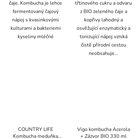
čaje. Kombucha je lehce
třtinového cukru a odvaru
fermentovaný čajový
z BIO zeleného čaje a
nápoj s kvasinkovými
kopřivy lahodný a
kulturami a bakteriemi
osvěžující enzymatický a
kyseliny mléčné
tonizující nápoj vzniká
čistě přírodní cestou
neobsahuje...
COUNTRY LIFE
Vigo kombucha Acerola
Kombucha meduňka
+ Zázvor BIO 330 ml