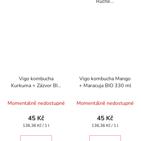
Ručně...
Vigo kombucha
Vigo kombucha Mango
Kurkuma + Zázvor BIO
+ Maracuja BIO 330 ml
330 ml
Momentálně nedostupné
Momentálně nedostupné
45 Kč
45 Kč
Měrná
Měrná
136,36 Kč / 1 l
136,36 Kč / 1 l
cena:
cena: