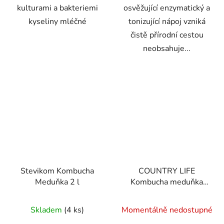
kulturami a bakteriemi
osvěžující enzymatický a
kyseliny mléčné
tonizující nápoj vzniká
čistě přírodní cestou
neobsahuje...
Stevikom Kombucha
COUNTRY LIFE
Meduňka 2 l
Kombucha meduňka
BIO 2 l
Průměrné
Skladem
(4 ks)
Momentálně nedostupné
hodnocení