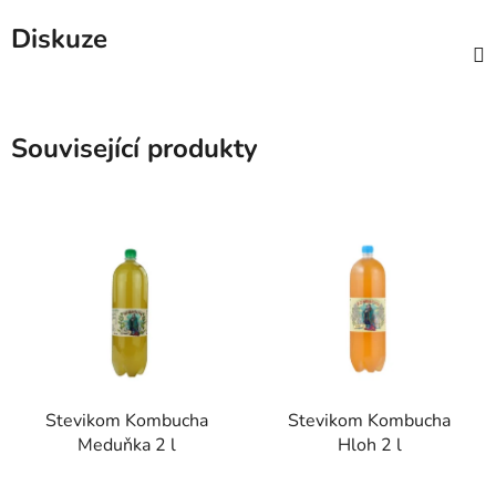
Diskuze
Související produkty
Stevikom Kombucha
Stevikom Kombucha
Meduňka 2 l
Hloh 2 l
Průměrné
Průměrné