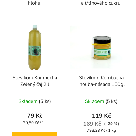
hlohu.
a třtinového cukru.
Stevikom Kombucha
Stevikom Kombucha
Zelený čaj 2 l
houba-násada 150g
Kombucha násada
Průměrné
Průměrné
Stevikom 150 g
Skladem
(5 ks)
Skladem
(5 ks)
hodnocení
hodnocení
produktu
produktu
79 Kč
119 Kč
je
je
Měrná
39,50 Kč / 1 l
169 Kč
(–29 %)
cena:
4,4
4,4
Měrná
793,33 Kč / 1 kg
cena: