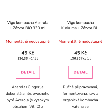
Vigo kombucha Acerola
Vigo kombucha
+ Zázvor BIO 330 ml
Kurkuma + Zázvor BIO
330 ml
Momentálně nedostupné
Momentálně nedostupné
45 Kč
45 Kč
Měrná
Měrná
136,36 Kč / 1 l
136,36 Kč / 1 l
cena:
cena:
DETAIL
DETAIL
Acerola+Ginger je
Ručně připravovaná,
dokonalá směs ovocného
fermentovaná, raw a
pyré Acerola (s vysokým
organická kombucha
obsahem Vit. C) z
vařená se