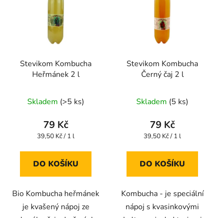
Stevikom Kombucha
Stevikom Kombucha
Heřmánek 2 l
Černý čaj 2 l
Průměrné
Průměrné
Skladem
(>5 ks)
Skladem
(5 ks)
hodnocení
hodnocení
produktu
produktu
79 Kč
79 Kč
je
je
Měrná
Měrná
39,50 Kč / 1 l
39,50 Kč / 1 l
cena:
cena:
4,6
4,4
z
z
DO KOŠÍKU
DO KOŠÍKU
5
5
hvězdiček.
hvězdiček.
Bio Kombucha heřmánek
Kombucha - je speciální
je kvašený nápoj ze
nápoj s kvasinkovými