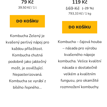
79 Kč
119 Kč
je
je
Měrná
39,50 Kč / 1 l
169 Kč
(–29 %)
cena:
4,4
4,4
Měrná
793,33 Kč / 1 kg
cena:
z
z
DO KOŠÍKU
5
5
DO KOŠÍKU
hvězdiček.
hvězdiček.
Kombucha Zelený je
Kombucha – čajová houba
kvašený perlivý nápoj pro
– násada pro výrobu
každou příležitost.
kvašeného nápoje
Kombucha chutná
kombucha. Velice kvalitní
podobně jako jablečný
násada o dostatečně
mošt, je osvěžující.
velkém a kvalitním
Nepasterizovaná.
fungusu, pro okamžité
Kombucha se vyrábí z
rozmnožení kombuchy.
bílého řepného...