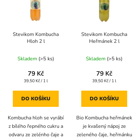
Stevikom Kombucha
Stevikom Kombucha
Hloh 2 l
Heřmánek 2 l
Průměrné
Průměrné
Skladem
(>5 ks)
Skladem
(>5 ks)
hodnocení
hodnocení
produktu
produktu
79 Kč
79 Kč
je
je
Měrná
Měrná
39,50 Kč / 1 l
39,50 Kč / 1 l
cena:
cena:
4,0
4,6
z
z
DO KOŠÍKU
DO KOŠÍKU
5
5
hvězdiček.
hvězdiček.
Kombucha hloh se vyrábí
Bio Kombucha heřmánek
z bílého řepného cukru a
je kvašený nápoj ze
odvaru ze zelénho čaje a
zeleného čaje, heřmánku