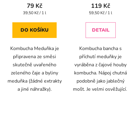
produktu
79 Kč
119 Kč
je
Měrná
Měrná
39,50 Kč / 1 l
59,50 Kč / 1 l
cena:
cena:
4,3
z
DO KOŠÍKU
DETAIL
5
hvězdiček.
Kombucha Meduňka je
Kombucha bancha s
připravena ze směsi
příchutí meduňky je
skutečně uvařeného
vyráběna z čajové houby
zeleného čaje a byliny
kombucha. Nápoj chutná
meduňka (žádné extrakty
podobně jako jablečný
a jiné náhražky).
mošt. Je velmi osvěžující.