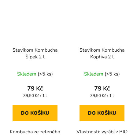
Stevikom Kombucha
Stevikom Kombucha
Šípek 2 l
Kopřiva 2 l
Průměrné
Průměrné
Skladem
(>5 ks)
Skladem
(>5 ks)
hodnocení
hodnocení
produktu
produktu
79 Kč
79 Kč
je
je
Měrná
Měrná
39,50 Kč / 1 l
39,50 Kč / 1 l
cena:
cena:
4,5
4,8
z
z
DO KOŠÍKU
DO KOŠÍKU
5
5
hvězdiček.
hvězdiček.
Kombucha ze zeleného
Vlastnosti: vyrábí z BIO