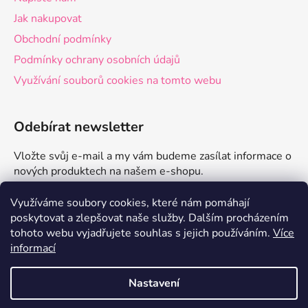
Jak nakupovat
Obchodní podmínky
Podmínky ochrany osobních údajů
Využívání souborů cookies na tomto webu
Odebírat newsletter
Vložte svůj e-mail a my vám budeme zasílat informace o
nových produktech na našem e-shopu.
E-mail
Využíváme soubory cookies, které nám pomáhají
poskytovat a zlepšovat naše služby.
Dalším procházením
tohoto webu vyjadřujete souhlas s jejich používáním.
Více
PŘIHLÁSIT SE
informací
Nastavení