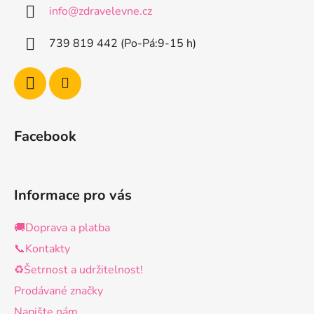
a
info
@
zdravelevne.cz
t
í
739 819 442 (Po-Pá:9-15 h)
Facebook
Informace pro vás
🚚Doprava a platba
📞Kontakty
♻️Šetrnost a udržitelnost!
Prodávané značky
Napište nám