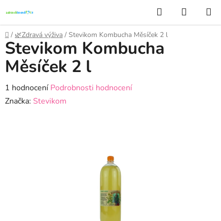
Přejít
Hledat
NÁKUP
na
KOŠÍK
obsah
Domů
/
🌿Zdravá výživa
/
Stevikom Kombucha Měsíček 2 l
Stevikom Kombucha
Měsíček 2 l
Průměrné
1 hodnocení
Podrobnosti hodnocení
hodnocení
Značka:
Stevikom
produktu
je
5,0
z
5
hvězdiček.