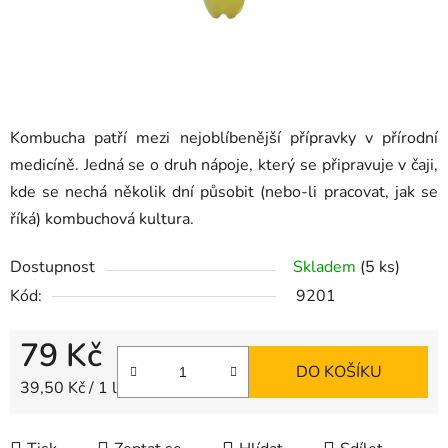
Kombucha patří mezi nejoblíbenější přípravky v přírodní
medicíně. Jedná se o druh nápoje, který se připravuje v čaji,
kde se nechá několik dní působit (nebo-li pracovat, jak se
říká) kombuchová kultura.
Dostupnost
Skladem
(5 ks)
Kód:
9201
79 Kč
DO KOŠÍKU
Měrná cena:
39,50 Kč / 1 l