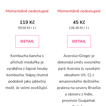
BIO 2 l
Momentálně nedostupné
Momentálně nedostupné
119 Kč
45 Kč
Měrná
Měrná
59,50 Kč / 1 l
136,36 Kč / 1 l
cena:
cena:
DETAIL
DETAIL
Kombucha bancha s
Acerola+Ginger je
příchutí meduňky je
dokonalá směs ovocného
vyráběna z čajové houby
pyré Acerola (s vysokým
kombucha. Nápoj chutná
obsahem Vit. C) z
podobně jako jablečný
amazonského deštného
mošt. Je velmi osvěžující.
pralesa na severu Brazílie
a zázvoru z Indie,
provincie Guajarhat.