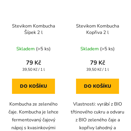
Stevikom Kombucha
Stevikom Kombucha
Šípek 2 l
Kopřiva 2 l
Průměrné
Průměrné
Skladem
(>5 ks)
Skladem
(>5 ks)
hodnocení
hodnocení
produktu
produktu
79 Kč
79 Kč
je
je
Měrná
Měrná
39,50 Kč / 1 l
39,50 Kč / 1 l
cena:
cena:
4,5
4,8
z
z
DO KOŠÍKU
DO KOŠÍKU
5
5
hvězdiček.
hvězdiček.
Kombucha ze zeleného
Vlastnosti: vyrábí z BIO
čaje. Kombucha je lehce
třtinového cukru a odvaru
fermentovaný čajový
z BIO zeleného čaje a
nápoj s kvasinkovými
kopřivy lahodný a