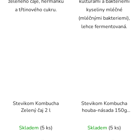
zeleného čaje, heřmánku
kulturami a bakteriemi
a třtinového cukru.
kyseliny mléčné
(mléčnými bakteriemi),
lehce fermentovaná.
Stevikom Kombucha
Stevikom Kombucha
Zelený čaj 2 l
houba-násada 150g
Kombucha násada
Průměrné
Průměrné
Stevikom 150 g
Skladem
(5 ks)
Skladem
(5 ks)
hodnocení
hodnocení
produktu
produktu