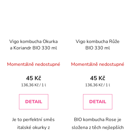
Vigo kombucha Okurka
Vigo kombucha Růže
a Koriandr BIO 330 ml
BIO 330 ml
Momentálně nedostupné
Momentálně nedostupné
45 Kč
45 Kč
Měrná
Měrná
136,36 Kč / 1 l
136,36 Kč / 1 l
cena:
cena:
DETAIL
DETAIL
Je to perfektní směs
BIO kombucha Rose je
italské okurky z
složena z těch nejlepších