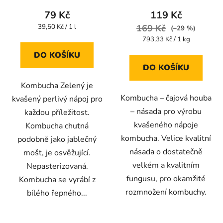
produktu
produktu
79 Kč
119 Kč
je
je
Měrná
39,50 Kč / 1 l
169 Kč
(–29 %)
cena:
4,4
4,4
Měrná
793,33 Kč / 1 kg
cena:
z
z
DO KOŠÍKU
5
5
DO KOŠÍKU
hvězdiček.
hvězdiček.
Kombucha Zelený je
Kombucha – čajová houba
kvašený perlivý nápoj pro
– násada pro výrobu
každou příležitost.
kvašeného nápoje
Kombucha chutná
kombucha. Velice kvalitní
podobně jako jablečný
násada o dostatečně
mošt, je osvěžující.
velkém a kvalitním
Nepasterizovaná.
fungusu, pro okamžité
Kombucha se vyrábí z
rozmnožení kombuchy.
bílého řepného...