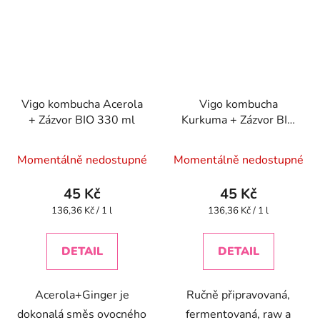
Vigo kombucha Acerola
Vigo kombucha
+ Zázvor BIO 330 ml
Kurkuma + Zázvor BIO
330 ml
Momentálně nedostupné
Momentálně nedostupné
45 Kč
45 Kč
Měrná
Měrná
136,36 Kč / 1 l
136,36 Kč / 1 l
cena:
cena:
DETAIL
DETAIL
Acerola+Ginger je
Ručně připravovaná,
dokonalá směs ovocného
fermentovaná, raw a