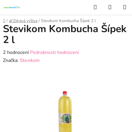
Přejít
Hledat
NÁKUP
na
KOŠÍK
obsah
Domů
/
🌿Zdravá výživa
/
Stevikom Kombucha Šípek 2 l
Stevikom Kombucha Šípek
2 l
Průměrné
2 hodnocení
Podrobnosti hodnocení
hodnocení
Značka:
Stevikom
produktu
je
4,5
z
5
hvězdiček.