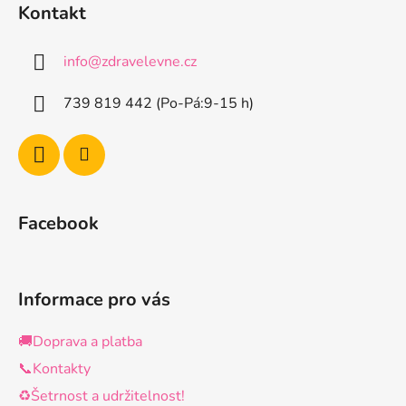
á
Kontakt
p
a
info
@
zdravelevne.cz
t
í
739 819 442 (Po-Pá:9-15 h)
Facebook
Informace pro vás
🚚Doprava a platba
📞Kontakty
♻️Šetrnost a udržitelnost!