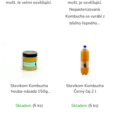
mošt. Je velmi osvěžující.
mošt, je osvěžující.
Nepasterizovaná.
Kombucha se vyrábí z
bílého řepného...
Stevikom Kombucha
Stevikom Kombucha
houba-násada 150g
Černý čaj 2 l
Kombucha násada
Průměrné
Průměrné
Stevikom 150 g
Skladem
(5 ks)
Skladem
(5 ks)
hodnocení
hodnocení