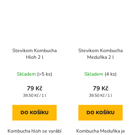
Stevikom Kombucha
Stevikom Kombucha
Hloh 2 l
Meduňka 2 l
Průměrné
Průměrné
Skladem
(>5 ks)
Skladem
(4 ks)
hodnocení
hodnocení
produktu
produktu
79 Kč
79 Kč
je
je
Měrná
Měrná
39,50 Kč / 1 l
39,50 Kč / 1 l
cena:
cena:
4,0
4,3
z
z
DO KOŠÍKU
DO KOŠÍKU
5
5
hvězdiček.
hvězdiček.
Kombucha hloh se vyrábí
Kombucha Meduňka je