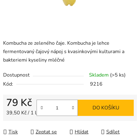
Kombucha ze zeleného čaje. Kombucha je lehce
fermentovaný čajový nápoj s kvasinkovými kulturami a
bakteriemi kyseliny mléčné
Dostupnost
Skladem
(>5 ks)
Kód:
9216
79 Kč
DO KOŠÍKU
Měrná cena:
39,50 Kč / 1 l
Tisk
Zeptat se
Hlídat
Sdílet