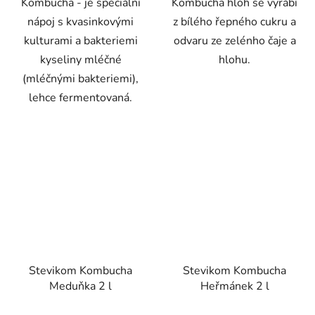
Kombucha - je speciální
Kombucha hloh se vyrábí
nápoj s kvasinkovými
z bílého řepného cukru a
kulturami a bakteriemi
odvaru ze zelénho čaje a
kyseliny mléčné
hlohu.
(mléčnými bakteriemi),
lehce fermentovaná.
Stevikom Kombucha
Stevikom Kombucha
Meduňka 2 l
Heřmánek 2 l
Průměrné
Průměrné