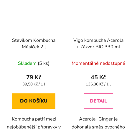
Stevikom Kombucha
Vigo kombucha Acerola
Měsíček 2 l
+ Zázvor BIO 330 ml
Průměrné
Skladem
(5 ks)
Momentálně nedostupné
hodnocení
produktu
79 Kč
45 Kč
je
Měrná
Měrná
39,50 Kč / 1 l
136,36 Kč / 1 l
cena:
cena:
5,0
z
DO KOŠÍKU
DETAIL
5
hvězdiček.
Kombucha patří mezi
Acerola+Ginger je
nejoblíbenější přípravky v
dokonalá směs ovocného