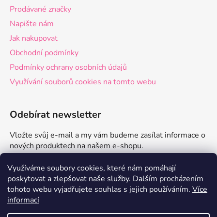
Prodávané značky
Napište nám
Jak nakupovat
Obchodní podmínky
Podmínky ochrany osobních údajů
Využívání souborů cookies na tomto webu
Odebírat newsletter
Vložte svůj e-mail a my vám budeme zasílat informace o
nových produktech na našem e-shopu.
E-mail
Využíváme soubory cookies, které nám pomáhají
poskytovat a zlepšovat naše služby.
Dalším procházením
tohoto webu vyjadřujete souhlas s jejich používáním.
Více
PŘIHLÁSIT SE
informací