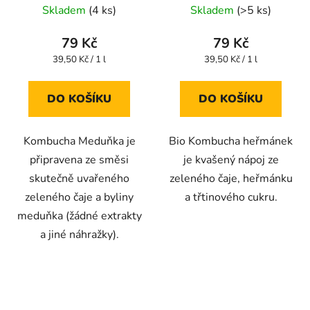
Skladem
(4 ks)
Skladem
(>5 ks)
hodnocení
hodnocení
produktu
produktu
79 Kč
79 Kč
je
je
Měrná
Měrná
39,50 Kč / 1 l
39,50 Kč / 1 l
cena:
cena:
4,3
4,6
z
z
DO KOŠÍKU
DO KOŠÍKU
5
5
hvězdiček.
hvězdiček.
Kombucha Meduňka je
Bio Kombucha heřmánek
připravena ze směsi
je kvašený nápoj ze
skutečně uvařeného
zeleného čaje, heřmánku
zeleného čaje a byliny
a třtinového cukru.
meduňka (žádné extrakty
a jiné náhražky).