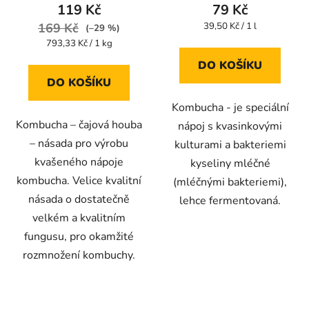
produktu
produktu
119 Kč
79 Kč
je
je
Měrná
169 Kč
39,50 Kč / 1 l
(–29 %)
cena:
4,4
4,4
Měrná
793,33 Kč / 1 kg
cena:
z
z
DO KOŠÍKU
5
5
DO KOŠÍKU
hvězdiček.
hvězdiček.
Kombucha - je speciální
Kombucha – čajová houba
nápoj s kvasinkovými
– násada pro výrobu
kulturami a bakteriemi
kvašeného nápoje
kyseliny mléčné
kombucha. Velice kvalitní
(mléčnými bakteriemi),
násada o dostatečně
lehce fermentovaná.
velkém a kvalitním
fungusu, pro okamžité
rozmnožení kombuchy.