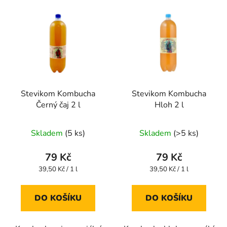
Stevikom Kombucha
Stevikom Kombucha
Černý čaj 2 l
Hloh 2 l
Průměrné
Průměrné
Skladem
(5 ks)
Skladem
(>5 ks)
hodnocení
hodnocení
produktu
produktu
79 Kč
79 Kč
je
je
Měrná
Měrná
39,50 Kč / 1 l
39,50 Kč / 1 l
cena:
cena:
4,4
4,0
z
z
DO KOŠÍKU
DO KOŠÍKU
5
5
hvězdiček.
hvězdiček.