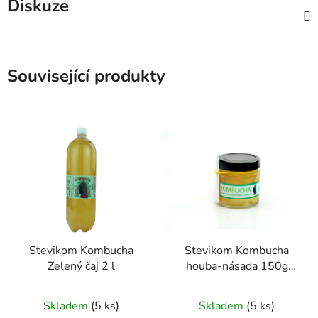
Diskuze
Související produkty
Stevikom Kombucha
Stevikom Kombucha
Zelený čaj 2 l
houba-násada 150g
Kombucha násada
Průměrné
Průměrné
Stevikom 150 g
Skladem
(5 ks)
Skladem
(5 ks)
hodnocení
hodnocení