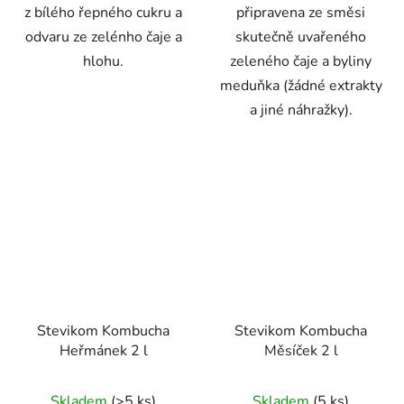
z bílého řepného cukru a
připravena ze směsi
odvaru ze zelénho čaje a
skutečně uvařeného
hlohu.
zeleného čaje a byliny
meduňka (žádné extrakty
a jiné náhražky).
Stevikom Kombucha
Stevikom Kombucha
Heřmánek 2 l
Měsíček 2 l
Průměrné
Průměrné
Skladem
(>5 ks)
Skladem
(5 ks)