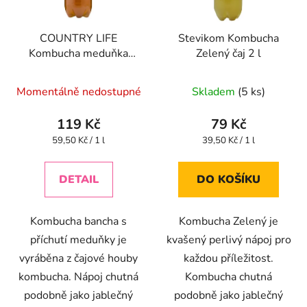
COUNTRY LIFE
Stevikom Kombucha
Kombucha meduňka
Zelený čaj 2 l
BIO 2 l
Průměrné
Momentálně nedostupné
Skladem
(5 ks)
hodnocení
produktu
119 Kč
79 Kč
je
Měrná
Měrná
59,50 Kč / 1 l
39,50 Kč / 1 l
cena:
cena:
4,4
z
DETAIL
DO KOŠÍKU
5
hvězdiček.
Kombucha bancha s
Kombucha Zelený je
příchutí meduňky je
kvašený perlivý nápoj pro
vyráběna z čajové houby
každou příležitost.
kombucha. Nápoj chutná
Kombucha chutná
podobně jako jablečný
podobně jako jablečný