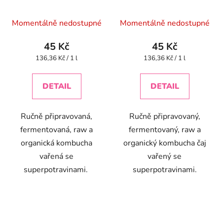
330 ml
Momentálně nedostupné
Momentálně nedostupné
45 Kč
45 Kč
Měrná
Měrná
136,36 Kč / 1 l
136,36 Kč / 1 l
cena:
cena:
DETAIL
DETAIL
Ručně připravovaná,
Ručně připravovaný,
fermentovaná, raw a
fermentovaný, raw a
organická kombucha
organický kombucha čaj
vařená se
vařený se
superpotravinami.
superpotravinami.