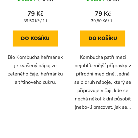
hodnocení
hodnocení
produktu
produktu
79 Kč
79 Kč
je
je
Měrná
Měrná
39,50 Kč / 1 l
39,50 Kč / 1 l
cena:
cena:
4,6
5,0
z
z
DO KOŠÍKU
DO KOŠÍKU
5
5
hvězdiček.
hvězdiček.
Bio Kombucha heřmánek
Kombucha patří mezi
je kvašený nápoj ze
nejoblíbenější přípravky v
zeleného čaje, heřmánku
přírodní medicíně. Jedná
a třtinového cukru.
se o druh nápoje, který se
připravuje v čaji, kde se
nechá několik dní působit
(nebo-li pracovat, jak se...