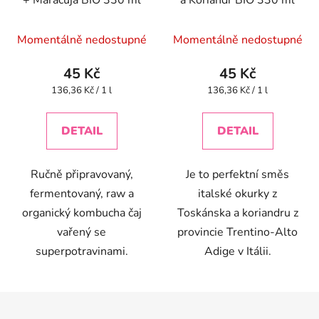
+ Maracuja BIO 330 ml
a Koriandr BIO 330 ml
Momentálně nedostupné
Momentálně nedostupné
45 Kč
45 Kč
Měrná
Měrná
136,36 Kč / 1 l
136,36 Kč / 1 l
cena:
cena:
DETAIL
DETAIL
Ručně připravovaný,
Je to perfektní směs
fermentovaný, raw a
italské okurky z
organický kombucha čaj
Toskánska a koriandru z
vařený se
provincie Trentino-Alto
superpotravinami.
Adige v Itálii.
Z