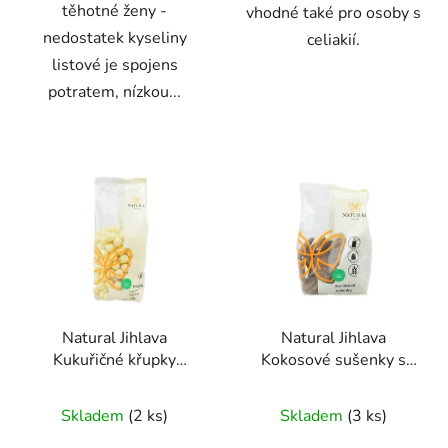
těhotné ženy -
vhodné také pro osoby s
nedostatek kyseliny
celiakií.
listové je spojens
potratem, nízkou...
Natural Jihlava
Natural Jihlava
Kukuřičné křupky
Kokosové sušenky s
jogurtové 140 g
citronovou příchutí
Průměrné
Průměrné
150g
Skladem
(2 ks)
Skladem
(3 ks)
hodnocení
hodnocení