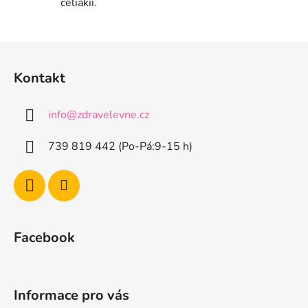
celiakií.
Z
á
Kontakt
p
a
info
@
zdravelevne.cz
t
í
739 819 442 (Po-Pá:9-15 h)
Facebook
Informace pro vás