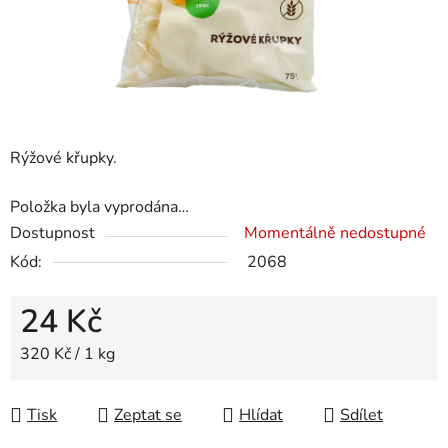
Rýžové křupky.
Položka byla vyprodána…
Dostupnost
Momentálně nedostupné
Kód:
2068
24 Kč
Měrná cena:
320 Kč / 1 kg
Tisk
Zeptat se
Hlídat
Sdílet