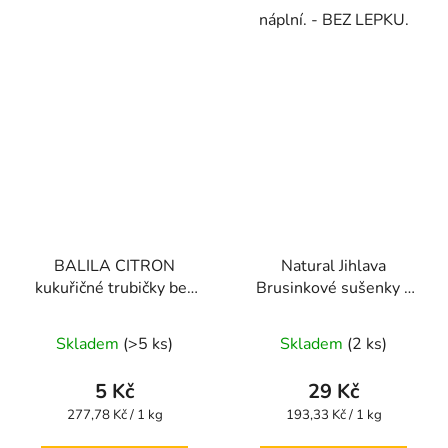
náplní. - BEZ LEPKU.
BALILA CITRON
Natural Jihlava
kukuřičné trubičky bez
Brusinkové sušenky s
lepku 18g
kokosem bezlepkové
Průměrné
Průměrné
150g
Skladem
(>5 ks)
Skladem
(2 ks)
hodnocení
hodnocení
produktu
produktu
5 Kč
29 Kč
je
je
Měrná
Měrná
277,78 Kč / 1 kg
193,33 Kč / 1 kg
cena:
cena:
5,0
5,0