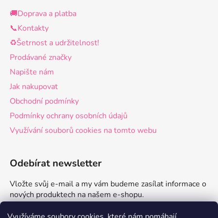
🚚Doprava a platba
📞Kontakty
♻️Šetrnost a udržitelnost!
Prodávané značky
Napište nám
Jak nakupovat
Obchodní podmínky
Podmínky ochrany osobních údajů
Využívání souborů cookies na tomto webu
Odebírat newsletter
Vložte svůj e-mail a my vám budeme zasílat informace o
nových produktech na našem e-shopu.
E-mail
Využíváme soubory cookies, které nám pomáhají