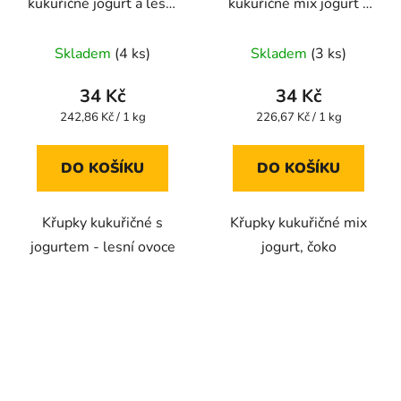
kukuřičné jogurt a lesní
kukuřičné mix jogurt -
ovoce 140g
čokoláda 140g
Průměrné
Průměrné
Skladem
(4 ks)
Skladem
(3 ks)
hodnocení
hodnocení
produktu
produktu
34 Kč
34 Kč
je
je
Měrná
Měrná
242,86 Kč / 1 kg
226,67 Kč / 1 kg
cena:
cena:
5,0
5,0
z
z
DO KOŠÍKU
DO KOŠÍKU
5
5
hvězdiček.
hvězdiček.
Křupky kukuřičné s
Křupky kukuřičné mix
jogurtem - lesní ovoce
jogurt, čoko