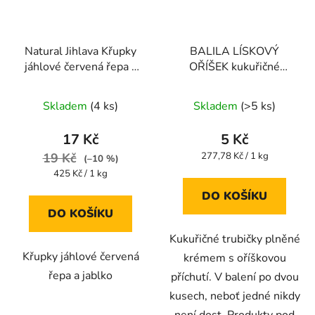
Natural Jihlava Křupky
BALILA LÍSKOVÝ
jáhlové červená řepa a
OŘÍŠEK kukuřičné
jablko 40 g
trubičky bez lepku 18g
Průměrné
Průměrné
Skladem
(4 ks)
Skladem
(>5 ks)
hodnocení
hodnocení
produktu
produktu
17 Kč
5 Kč
je
je
Měrná
19 Kč
277,78 Kč / 1 kg
(–10 %)
cena:
5,0
5,0
Měrná
425 Kč / 1 kg
cena:
z
z
DO KOŠÍKU
5
5
DO KOŠÍKU
hvězdiček.
hvězdiček.
Kukuřičné trubičky plněné
Křupky jáhlové červená
krémem s oříškovou
řepa a jablko
příchutí. V balení po dvou
kusech, neboť jedné nikdy