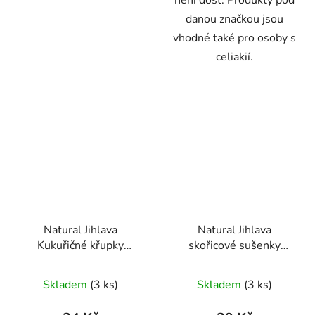
není dost. Produkty pod
danou značkou jsou
vhodné také pro osoby s
celiakií.
Natural Jihlava
Natural Jihlava
Kukuřičné křupky
skořicové sušenky
karobové s kokosem
bezlepkové 150g
Průměrné
Průměrné
140 g
Skladem
(3 ks)
Skladem
(3 ks)
hodnocení
hodnocení
produktu
produktu