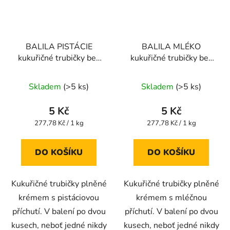
BALILA PISTÁCIE
BALILA MLÉKO
kukuřičné trubičky bez
kukuřičné trubičky bez
lepku 18g
lepku 18g
Průměrné
Průměrné
Skladem
(>5 ks)
Skladem
(>5 ks)
hodnocení
hodnocení
produktu
produktu
5 Kč
5 Kč
je
je
Měrná
Měrná
277,78 Kč / 1 kg
277,78 Kč / 1 kg
cena:
cena:
4,5
4,0
z
z
DO KOŠÍKU
DO KOŠÍKU
5
5
hvězdiček.
hvězdiček.
Kukuřičné trubičky plněné
Kukuřičné trubičky plněné
krémem s pistáciovou
krémem s mléčnou
příchutí. V balení po dvou
příchutí. V balení po dvou
kusech, neboť jedné nikdy
kusech, neboť jedné nikdy