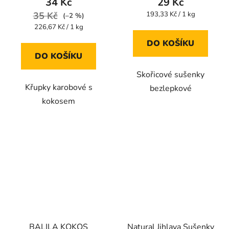
34 Kč
29 Kč
je
je
Měrná
35 Kč
193,33 Kč / 1 kg
(–2 %)
cena:
5,0
5,0
Měrná
226,67 Kč / 1 kg
cena:
z
z
DO KOŠÍKU
5
5
DO KOŠÍKU
hvězdiček.
hvězdiček.
Skořicové sušenky
Křupky karobové s
bezlepkové
kokosem
BALILA KOKOS
Natural Jihlava Sušenky