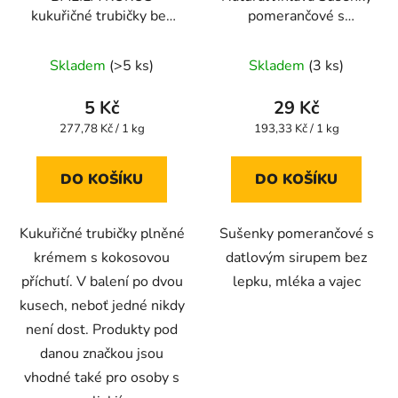
kukuřičné trubičky bez
pomerančové s
lepku 18g
datlovým sirupem bez
Průměrné
Průměrné
lepku, mléka a vajec
Skladem
(>5 ks)
Skladem
(3 ks)
hodnocení
150g
hodnocení
produktu
produktu
5 Kč
29 Kč
je
je
Měrná
Měrná
277,78 Kč / 1 kg
193,33 Kč / 1 kg
cena:
cena:
5,0
5,0
z
z
DO KOŠÍKU
DO KOŠÍKU
5
5
hvězdiček.
hvězdiček.
Kukuřičné trubičky plněné
Sušenky pomerančové s
krémem s kokosovou
datlovým sirupem bez
příchutí. V balení po dvou
lepku, mléka a vajec
kusech, neboť jedné nikdy
není dost. Produkty pod
danou značkou jsou
vhodné také pro osoby s