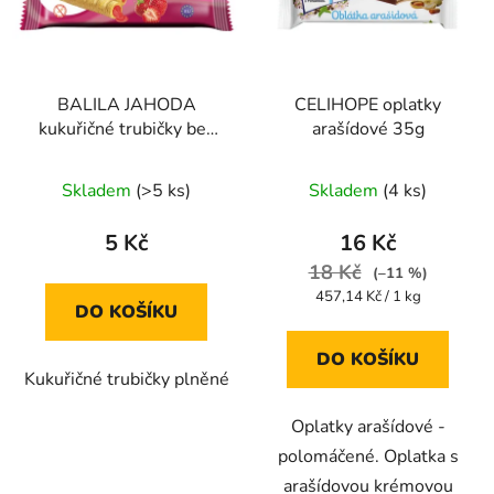
BALILA JAHODA
CELIHOPE oplatky
kukuřičné trubičky bez
arašídové 35g
lepku 18g
Průměrné
Průměrné
Skladem
(>5 ks)
Skladem
(4 ks)
hodnocení
hodnocení
produktu
produktu
5 Kč
16 Kč
je
je
18 Kč
(–11 %)
5,0
5,0
Měrná
457,14 Kč / 1 kg
DO KOŠÍKU
cena:
z
z
5
5
DO KOŠÍKU
Kukuřičné trubičky plněné
hvězdiček.
hvězdiček.
Oplatky arašídové -
polomáčené. Oplatka s
arašídovou krémovou