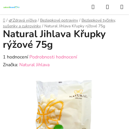
Přejít
Hledat
NÁKUP
na
KOŠÍK
obsah
Domů
/
🌿Zdravá výživa
/
Bezlepkové potraviny
/
Bezlepkové tyčinky,
sušenky a cukrovinky
/
Natural Jihlava Křupky rýžové 75g
Natural Jihlava Křupky
rýžové 75g
Průměrné
1 hodnocení
Podrobnosti hodnocení
hodnocení
Značka:
Natural Jihlava
produktu
je
5,0
z
5
hvězdiček.