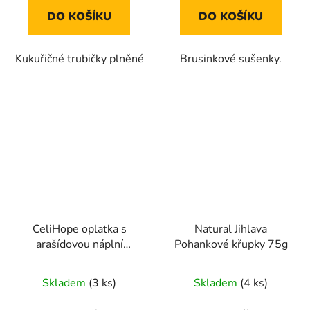
z
z
DO KOŠÍKU
DO KOŠÍKU
5
5
hvězdiček.
hvězdiček.
Kukuřičné trubičky plněné
Brusinkové sušenky.
CeliHope oplatka s
Natural Jihlava
arašídovou náplní
Pohankové křupky 75g
máčená 35g
Průměrné
Průměrné
Skladem
(3 ks)
Skladem
(4 ks)
hodnocení
hodnocení
produktu
produktu