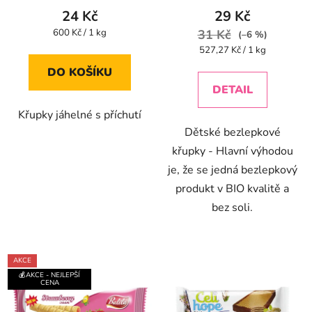
produktu
24 Kč
29 Kč
je
Měrná
600 Kč / 1 kg
31 Kč
(–6 %)
cena:
5,0
Měrná
527,27 Kč / 1 kg
cena:
z
DO KOŠÍKU
5
DETAIL
hvězdiček.
Křupky jáhelné s příchutí
Dětské bezlepkové
křupky - Hlavní výhodou
je, že se jedná bezlepkový
produkt v BIO kvalitě a
bez soli.
AKCE
💰AKCE - NEJLEPŠÍ
CENA