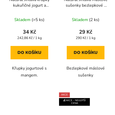
kukuřičné jogurt a
sušenky bezlepkové -
mango 140g
100g
Průměrné
Průměrné
Skladem
(>5 ks)
Skladem
(2 ks)
hodnocení
hodnocení
produktu
produktu
34 Kč
29 Kč
je
je
Měrná
Měrná
242,86 Kč / 1 kg
290 Kč / 1 kg
cena:
cena:
5,0
5,0
z
z
DO KOŠÍKU
DO KOŠÍKU
5
5
hvězdiček.
hvězdiček.
Křupky jogurtové s
Bezlepkové máslové
mangem.
sušenky
AKCE
💰AKCE - NEJLEPŠÍ
CENA