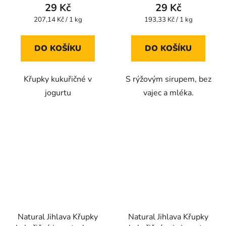
produktu
produktu
29 Kč
29 Kč
je
je
Měrná
Měrná
207,14 Kč / 1 kg
193,33 Kč / 1 kg
cena:
cena:
5,0
5,0
z
z
DO KOŠÍKU
DO KOŠÍKU
5
5
hvězdiček.
hvězdiček.
Křupky kukuřičné v
S rýžovým sirupem, bez
jogurtu
vajec a mléka.
Natural Jihlava Křupky
Natural Jihlava Křupky