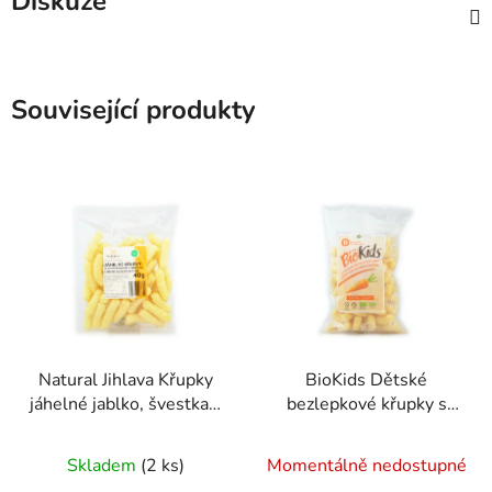
Diskuze
Související produkty
Natural Jihlava Křupky
BioKids Dětské
jáhelné jablko, švestka a
bezlepkové křupky s
dýně 40g
mrkví BIO - 55g
Průměrné
Skladem
(2 ks)
Momentálně nedostupné
hodnocení