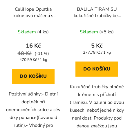
CeliHope Oplatka
BALILA TIRAMISU
kokosová máčená s
kukuřičné trubičky bez
pohankou bez lepku
lepku 18g
Průměrné
Průměrné
34g
Skladem
(4 ks)
Skladem
(>5 ks)
hodnocení
hodnocení
produktu
produktu
16 Kč
5 Kč
je
je
Měrná
18 Kč
277,78 Kč / 1 kg
(–11 %)
cena:
5,0
5,0
Měrná
470,59 Kč / 1 kg
cena:
z
z
DO KOŠÍKU
5
5
DO KOŠÍKU
hvězdiček.
hvězdiček.
Kukuřičné trubičky plněné
Pozitivní účinky:- Dietní
krémem s příchutí
doplněk při
tiramisu. V balení po dvou
onemocněních srdce a cév
kusech, neboť jedné nikdy
díky pohance(flavonoid
není dost. Produkty pod
rutin).- Vhodný pro
danou značkou jsou