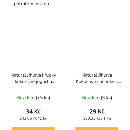
potratem, nízkou...
Natural Jihlava křupky
Natural Jihlava
kukuřičné jogurt a
Kokosové sušenky s
mango 140g
citronovou příchutí
Průměrné
Průměrné
150g
Skladem
(>5 ks)
Skladem
(3 ks)
hodnocení
hodnocení
produktu
produktu
34 Kč
29 Kč
je
je
Měrná
Měrná
242,86 Kč / 1 kg
193,33 Kč / 1 kg
cena:
cena:
5,0
5,0