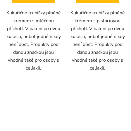
5
5
hvězdiček.
hvězdiček.
Kukuřičné trubičky plněné
Kukuřičné trubičky plněné
krémem s mléčnou
krémem s pistáciovou
příchutí. V balení po dvou
příchutí. V balení po dvou
kusech, neboť jedné nikdy
kusech, neboť jedné nikdy
není dost. Produkty pod
není dost. Produkty pod
danou značkou jsou
danou značkou jsou
vhodné také pro osoby s
vhodné také pro osoby s
celiakií.
celiakií.