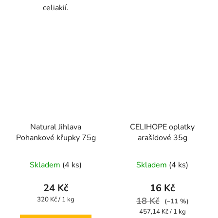
celiakií.
Natural Jihlava
CELIHOPE oplatky
Pohankové křupky 75g
arašídové 35g
Průměrné
Průměrné
Skladem
(4 ks)
Skladem
(4 ks)
hodnocení
hodnocení
produktu
produktu
24 Kč
16 Kč
je
je
Měrná
320 Kč / 1 kg
18 Kč
(–11 %)
cena:
5,0
5,0
Měrná
457,14 Kč / 1 kg