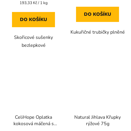
je
je
Měrná
193,33 Kč / 1 kg
cena:
5,0
5,0
DO KOŠÍKU
z
z
DO KOŠÍKU
5
5
Kukuřičné trubičky plněné
hvězdiček.
hvězdiček.
Skořicové sušenky
bezlepkové
CeliHope Oplatka
Natural Jihlava Křupky
kokosová máčená s
rýžové 75g
pohankou bez lepku