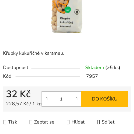
Křupky kukuřičné v karamelu
Dostupnost
Skladem
(>5 ks)
Kód:
7957
32 Kč
DO KOŠÍKU
Měrná cena:
228,57 Kč / 1 kg
Tisk
Zeptat se
Hlídat
Sdílet