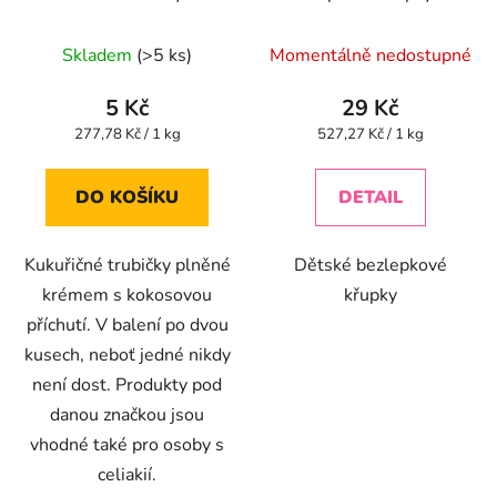
lepku 18g
špenátem BIO - 55g
Průměrné
Skladem
(>5 ks)
Momentálně nedostupné
hodnocení
produktu
5 Kč
29 Kč
je
Měrná
Měrná
277,78 Kč / 1 kg
527,27 Kč / 1 kg
cena:
cena:
5,0
z
DO KOŠÍKU
DETAIL
5
hvězdiček.
Kukuřičné trubičky plněné
Dětské bezlepkové
krémem s kokosovou
křupky
příchutí. V balení po dvou
kusech, neboť jedné nikdy
není dost. Produkty pod
danou značkou jsou
vhodné také pro osoby s
celiakií.