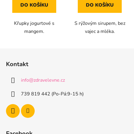
z
z
DO KOŠÍKU
DO KOŠÍKU
5
5
hvězdiček.
hvězdiček.
Křupky jogurtové s
S rýžovým sirupem, bez
mangem.
vajec a mléka.
Z
á
Kontakt
p
a
info
@
zdravelevne.cz
t
í
739 819 442 (Po-Pá:9-15 h)
Facebook