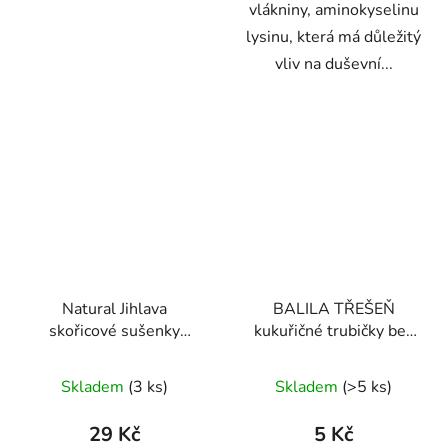
vlákniny, aminokyselinu
lysinu, která má důležitý
vliv na duševní...
Natural Jihlava
BALILA TŘEŠEŇ
skořicové sušenky
kukuřičné trubičky bez
bezlepkové 150g
lepku 18g
Průměrné
Průměrné
Skladem
(3 ks)
Skladem
(>5 ks)
hodnocení
hodnocení
produktu
produktu
29 Kč
5 Kč