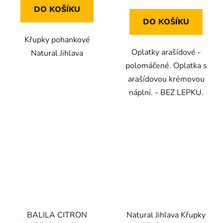
cena:
z
z
DO KOŠÍKU
5
5
DO KOŠÍKU
hvězdiček.
hvězdiček.
Křupky pohankové
Oplatky arašídové -
Natural Jihlava
polomáčené. Oplatka s
arašídovou krémovou
náplní. - BEZ LEPKU.
BALILA CITRON
Natural Jihlava Křupky