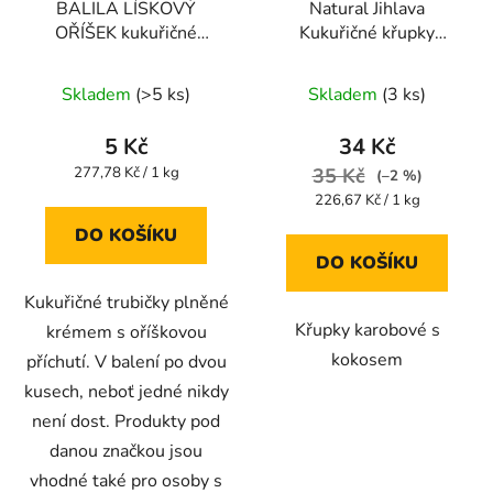
BALILA LÍSKOVÝ
Natural Jihlava
OŘÍŠEK kukuřičné
Kukuřičné křupky
trubičky bez lepku 18g
karobové s kokosem
Průměrné
Průměrné
140 g
Skladem
(>5 ks)
Skladem
(3 ks)
hodnocení
hodnocení
produktu
produktu
5 Kč
34 Kč
je
je
Měrná
277,78 Kč / 1 kg
35 Kč
(–2 %)
cena:
5,0
5,0
Měrná
226,67 Kč / 1 kg
cena:
z
z
DO KOŠÍKU
5
5
DO KOŠÍKU
hvězdiček.
hvězdiček.
Kukuřičné trubičky plněné
Křupky karobové s
krémem s oříškovou
kokosem
příchutí. V balení po dvou
kusech, neboť jedné nikdy
není dost. Produkty pod
danou značkou jsou
vhodné také pro osoby s