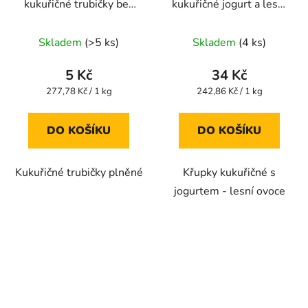
kukuřičné trubičky bez
kukuřičné jogurt a lesní
lepku 18g
ovoce 140g
Průměrné
Průměrné
Skladem
(>5 ks)
Skladem
(4 ks)
hodnocení
hodnocení
produktu
produktu
5 Kč
34 Kč
je
je
Měrná
Měrná
277,78 Kč / 1 kg
242,86 Kč / 1 kg
cena:
cena:
5,0
5,0
z
z
DO KOŠÍKU
DO KOŠÍKU
5
5
hvězdiček.
hvězdiček.
Kukuřičné trubičky plněné
Křupky kukuřičné s
jogurtem - lesní ovoce