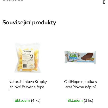
Související produkty
Natural Jihlava Křupky
CeliHope oplatka s
jáhlové červená řepa a
arašídovou náplní
jablko 40 g
máčená 35g
Průměrné
Průměrné
Skladem
(4 ks)
Skladem
(3 ks)
hodnocení
hodnocení