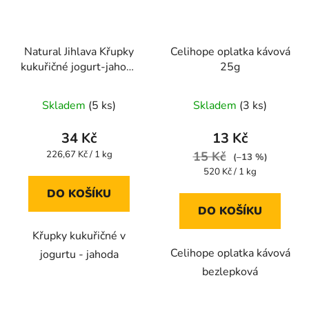
Natural Jihlava Křupky
Celihope oplatka kávová
kukuřičné jogurt-jahoda
25g
140g
Průměrné
Průměrné
Skladem
(5 ks)
Skladem
(3 ks)
hodnocení
hodnocení
produktu
produktu
34 Kč
13 Kč
je
je
Měrná
226,67 Kč / 1 kg
15 Kč
(–13 %)
cena:
5,0
5,0
Měrná
520 Kč / 1 kg
cena:
z
z
DO KOŠÍKU
5
5
DO KOŠÍKU
hvězdiček.
hvězdiček.
Křupky kukuřičné v
Celihope oplatka kávová
jogurtu - jahoda
bezlepková