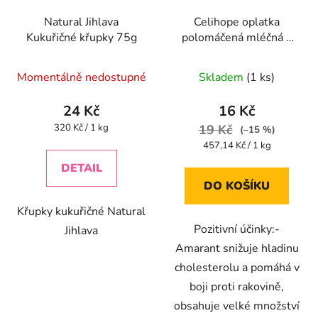
Natural Jihlava
Celihope oplatka
Kukuřičné křupky 75g
polomáčená mléčná s
AMARANTEM 35g
Průměrné
Průměrné
Momentálně nedostupné
Skladem
(1 ks)
hodnocení
hodnocení
produktu
produktu
24 Kč
16 Kč
je
je
Měrná
320 Kč / 1 kg
19 Kč
(–15 %)
cena:
5,0
5,0
Měrná
457,14 Kč / 1 kg
cena:
z
z
DETAIL
5
5
DO KOŠÍKU
hvězdiček.
hvězdiček.
Křupky kukuřičné Natural
Pozitivní účinky:-
Jihlava
Amarant snižuje hladinu
cholesterolu a pomáhá v
boji proti rakovině,
obsahuje velké množství