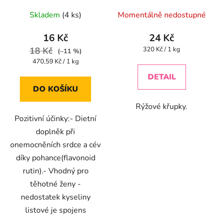
Průměrné
Průměrné
34g
Skladem
(4 ks)
Momentálně nedostupné
hodnocení
hodnocení
produktu
produktu
16 Kč
24 Kč
je
je
Měrná
18 Kč
320 Kč / 1 kg
(–11 %)
cena:
5,0
5,0
Měrná
470,59 Kč / 1 kg
cena:
z
z
DETAIL
5
5
DO KOŠÍKU
hvězdiček.
hvězdiček.
Rýžové křupky.
Pozitivní účinky:- Dietní
doplněk při
onemocněních srdce a cév
díky pohance(flavonoid
rutin).- Vhodný pro
těhotné ženy -
nedostatek kyseliny
listové je spojens