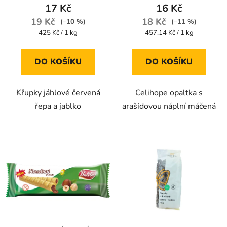
produktu
produktu
17 Kč
16 Kč
je
je
19 Kč
18 Kč
(–10 %)
(–11 %)
5,0
5,0
Měrná
Měrná
425 Kč / 1 kg
457,14 Kč / 1 kg
cena:
cena:
z
z
5
5
DO KOŠÍKU
DO KOŠÍKU
hvězdiček.
hvězdiček.
Křupky jáhlové červená
Celihope opaltka s
řepa a jablko
arašídovou náplní máčená