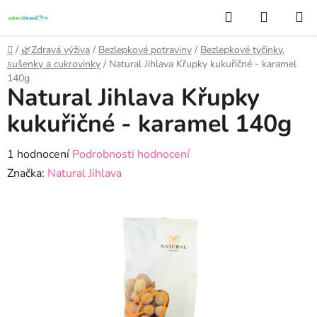
Přejít
Hledat
NÁKUP
na
KOŠÍK
obsah
Domů
/
🌿Zdravá výživa
/
Bezlepkové potraviny
/
Bezlepkové tyčinky,
sušenky a cukrovinky
/
Natural Jihlava Křupky kukuřičné - karamel
140g
Natural Jihlava Křupky
kukuřičné - karamel 140g
Průměrné
1 hodnocení
Podrobnosti hodnocení
hodnocení
Značka:
Natural Jihlava
produktu
je
5,0
z
5
hvězdiček.