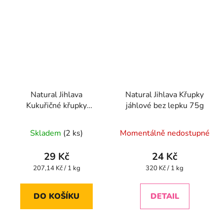
Natural Jihlava
Natural Jihlava Křupky
Kukuřičné křupky
jáhlové bez lepku 75g
jogurtové 140 g
Průměrné
Skladem
(2 ks)
Momentálně nedostupné
hodnocení
produktu
29 Kč
24 Kč
je
Měrná
Měrná
207,14 Kč / 1 kg
320 Kč / 1 kg
cena:
cena:
5,0
z
DO KOŠÍKU
DETAIL
5
hvězdiček.