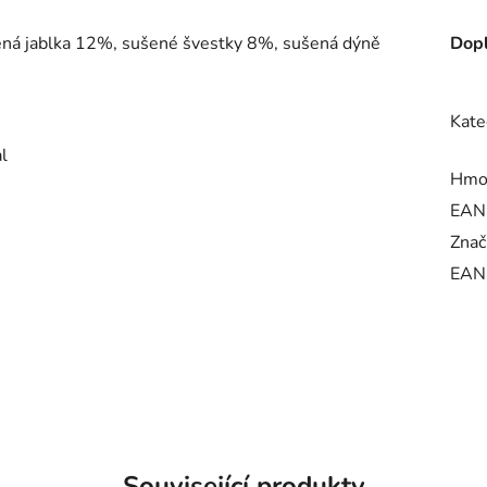
šená jablka 12%, sušené švestky 8%, sušená dýně
Dopl
Kate
l
Hmo
EAN
Znač
EAN
Související produkty