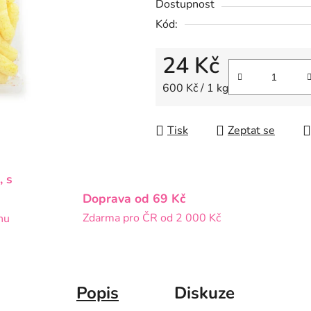
Dostupnost
z
Kód:
5
hvězdiček.
24 Kč
Měrná cena:
600 Kč / 1 kg
Tisk
Zeptat se
, s
Doprava od 69 Kč
Zdarma pro ČR od 2 000 Kč
nu
Popis
Diskuze