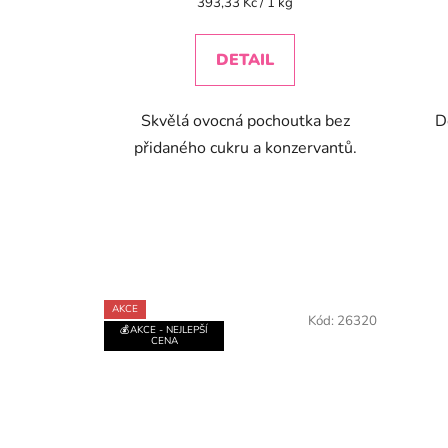
Měrná
393,33 Kč / 1 kg
cena:
4,5
z
DETAIL
5
hvězdiček.
Skvělá ovocná pochoutka bez
D
přidaného cukru a konzervantů.
AKCE
Kód:
26320
💰AKCE - NEJLEPŠÍ
CENA