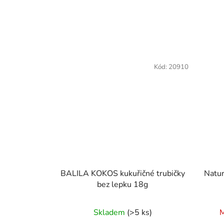
Kód:
20910
BALILA KOKOS kukuřičné trubičky
Natur
bez lepku 18g
Průměrné
Skladem
(>5 ks)
M
hodnocení