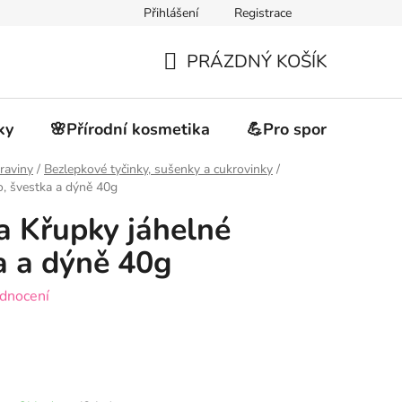
Přihlášení
Registrace
akupovat
Obchodní podmínky
Podmínky ochrany osobních 
PRÁZDNÝ KOŠÍK
NÁKUPNÍ
KOŠÍK
ky
🌸Přírodní kosmetika
💪Pro sportovce
raviny
/
Bezlepkové tyčinky, sušenky a cukrovinky
/
ko, švestka a dýně 40g
va Křupky jáhelné
a a dýně 40g
dnocení