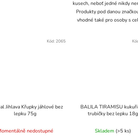
kusech, neboť jedné nikdy nen
Produkty pod danou značkou
vhodné také pro osoby s celi
Kód:
2065
Kó
al Jihlava Křupky jáhlové bez
BALILA TIRAMISU kukuři
lepku 75g
trubičky bez lepku 18g
Průměrné
omentálně nedostupné
Skladem
(>5 ks)
hodnocení