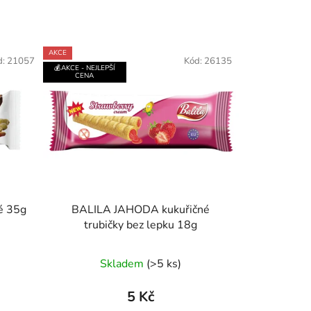
AKCE
d:
21057
Kód:
26135
💰AKCE - NEJLEPŠÍ
CENA
é 35g
BALILA JAHODA kukuřičné
trubičky bez lepku 18g
Průměrné
Skladem
(>5 ks)
hodnocení
produktu
5 Kč
je