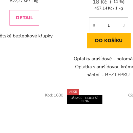
Měrná
527,27 Kč / 1 kg
18 Kč
(–11 %)
cena:
5,0
Měrná
457,14 Kč / 1 kg
cena:
z
DETAIL
5
hvězdiček.
ětské bezlepkové křupky
DO KOŠÍKU
Oplatky arašídové - polomá
Oplatka s arašídovou kré
náplní. - BEZ LEPKU.
AKCE
Kód:
1680
Kó
💰AKCE - NEJLEPŠÍ
CENA