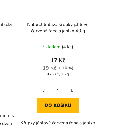
ubičky
Natural Jihlava Křupky jáhlové
červená řepa a jablko 40 g
Průměrné
Skladem
(4 ks)
hodnocení
produktu
17 Kč
je
19 Kč
(–10 %)
5,0
Měrná
425 Kč / 1 kg
cena:
z
5
hvězdiček.
DO KOŠÍKU
rémem s
Křupky jáhlové červená řepa a jablko
o dvou