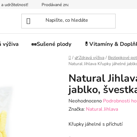
 a udržitelnost!
Prodávané značky
Napište nám
Jak n
 výživa
🥜Sušené plody
💊Vitamíny & Doplň
Domů
/
🌿Zdravá výživa
/
Bezlepkové pot
Natural Jihlava Křupky jáhelné jabl
Natural Jihla
jablko, švestk
Průměrné
Neohodnoceno
Podrobnosti ho
hodnocení
Značka:
Natural Jihlava
produktu
Křupky jáhelné s příchutí
je
0,0