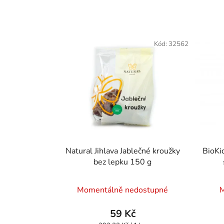
Kód:
32562
Natural Jihlava Jablečné kroužky
BioKi
bez lepku 150 g
Průměrné
Momentálně nedostupné
M
hodnocení
produktu
59 Kč
je