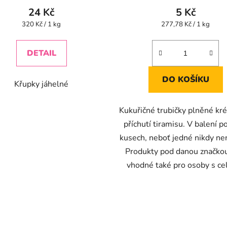
produktu
24 Kč
5 Kč
je
Měrná
Měrná
320 Kč / 1 kg
277,78 Kč / 1 kg
cena:
cena:
5,0
z
DETAIL
5
hvězdiček.
DO KOŠÍKU
Křupky jáhelné
Kukuřičné trubičky plněné k
příchutí tiramisu. V balení p
kusech, neboť jedné nikdy nen
Produkty pod danou značkou
vhodné také pro osoby s celi