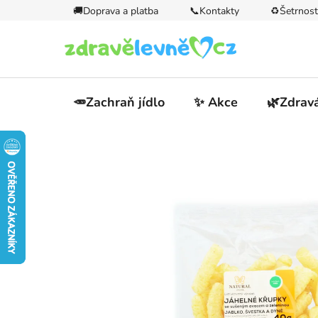
Přejít
🚚Doprava a platba
📞Kontakty
♻️Šetrnost
na
obsah
🥕Zachraň jídlo
✨ Akce
🌿Zdravá