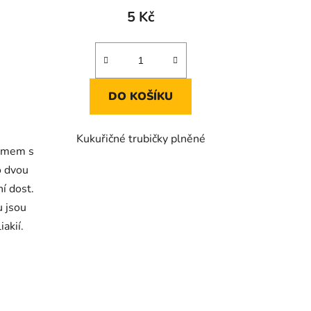
produktu
5 Kč
je
5,0
z
5
DO KOŠÍKU
hvězdiček.
Kukuřičné trubičky plněné
rémem s
o dvou
í dost.
 jsou
akií.