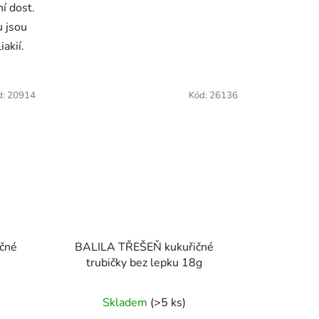
í dost.
 jsou
akií.
d:
20914
Kód:
26136
čné
BALILA TŘEŠEŇ kukuřičné
trubičky bez lepku 18g
Průměrné
Skladem
(>5 ks)
hodnocení