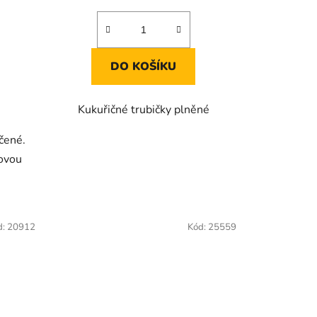
5,0
z
5
DO KOŠÍKU
hvězdiček.
Kukuřičné trubičky plněné
čené.
movou
d:
20912
Kód:
25559