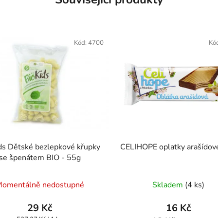
Kód:
4700
Kó
ds Dětské bezlepkové křupky
CELIHOPE oplatky arašídov
se špenátem BIO - 55g
Průměrné
omentálně nedostupné
Skladem
(4 ks)
hodnocení
produktu
29 Kč
16 Kč
je