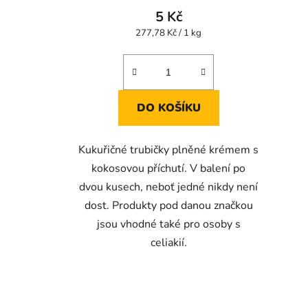
produktu
5 Kč
je
Měrná
277,78 Kč / 1 kg
cena:
5,0
z
5
hvězdiček.
DO KOŠÍKU
Kukuřičné trubičky plněné krémem s
kokosovou příchutí. V balení po
dvou kusech, neboť jedné nikdy není
dost. Produkty pod danou značkou
jsou vhodné také pro osoby s
celiakií.