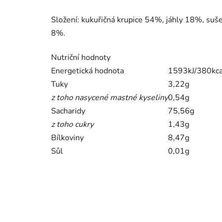
Složení: kukuřičná krupice 54%, jáhly 18%, su
8%.
Nutriční hodnoty
Energetická hodnota
1593kJ/380kca
Tuky
3,22g
z toho nasycené mastné kyseliny
0,54g
Sacharidy
75,56g
z toho cukry
1,43g
Bílkoviny
8,47g
Sůl
0,01g