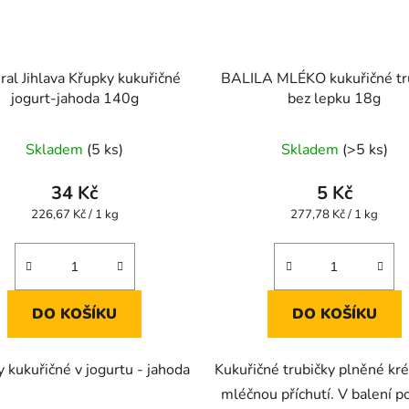
ral Jihlava Křupky kukuřičné
BALILA MLÉKO kukuřičné tr
jogurt-jahoda 140g
bez lepku 18g
Průměrné
Průměrné
Skladem
(5 ks)
Skladem
(>5 ks)
hodnocení
hodnocení
produktu
produktu
34 Kč
5 Kč
je
je
Měrná
Měrná
226,67 Kč / 1 kg
277,78 Kč / 1 kg
cena:
cena:
5,0
4,0
z
z
5
5
hvězdiček.
hvězdiček.
DO KOŠÍKU
DO KOŠÍKU
 kukuřičné v jogurtu - jahoda
Kukuřičné trubičky plněné k
mléčnou příchutí. V balení p